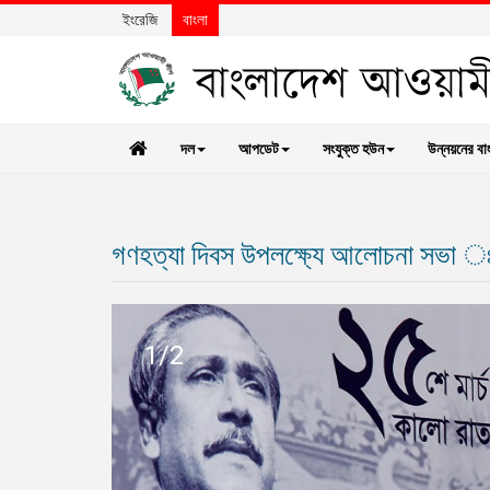
ইংরেজি
বাংলা
দল
আপডেট
সংযুক্ত হউন
উন্নয়নের বা
গণহত্যা দিবস উপলক্ষ্যে আলোচনা সভা ঃ 
1/2