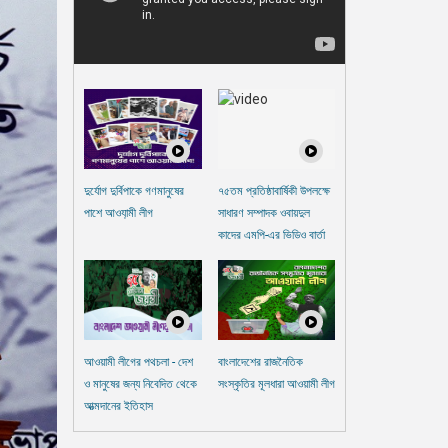
দুর্যোগ দুর্বিপাকে গণমানুষের
৭৫তম প্রতিষ্ঠাবার্ষিকী উপলক্ষে
পাশে আওযা়মী লীগ
সাধারণ সম্পাদক ওবায়দুল
কাদের এমপি-এর ভিডিও বার্তা
আওয়ামী লীগের পথচলা - দেশ
বাংলাদেশের রাজনৈতিক
ও মানুষের জন্য নিবেদিত থেকে
সংস্কৃতির মূলধারা আওয়ামী লীগ
আত্মদানের ইতিহাস