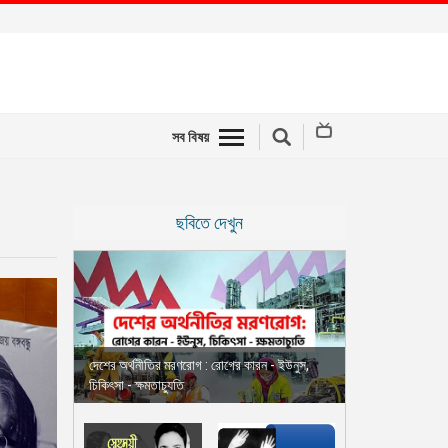
সব বিষয়
ছবিতে দেখুন
দেশের অর্থনীতির মরণরোগ : রোগের কারন - ইউনুস,
চিকিৎসা - ক্ষমতাচ্যুতি