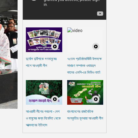
দুর্যোগ দুর্বিপাকে গণমানুষের
৭৫তম প্রতিষ্ঠাবার্ষিকী উপলক্ষে
পাশে আওযা়মী লীগ
সাধারণ সম্পাদক ওবায়দুল
কাদের এমপি-এর ভিডিও বার্তা
আওয়ামী লীগের পথচলা - দেশ
বাংলাদেশের রাজনৈতিক
ও মানুষের জন্য নিবেদিত থেকে
সংস্কৃতির মূলধারা আওয়ামী লীগ
আত্মদানের ইতিহাস