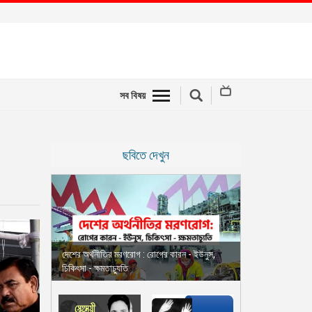
সব বিষয়
ছবিতে দেখুন
দেশের অর্থনীতির মরণরোগ : রোগের কারন - ইউনুস,
চিকিৎসা - ক্ষমতাচ্যুতি