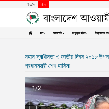
ইংরেজি
বাংলা
দল
আপডেট
সংযুক্ত হউন
উন্নয়নের বা
মহান স্বাধীনতা ও জাতীয় দিবস ২০১৮ উপলক্ষ্য
প্রধানমন্ত্রী শেখ হাসিনা
1/2