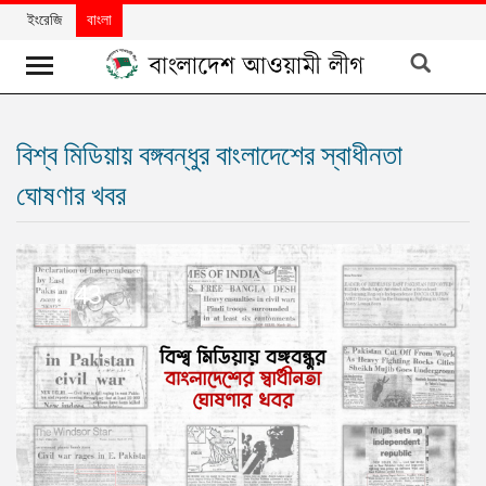
ইংরেজি
বাংলা
খবর
বিশ্ব মিডিয়ায় বঙ্গবন্ধুর বাংলাদেশের স্বাধীনতা
দলের
ঘোষণার খবর
খবর
বিশেষ
নিবন্ধ
1/43
বিশেষ
প্রতিবেদন
মতামত
উন্নয়নের
বাংলাদেশ
নিউজলেটার