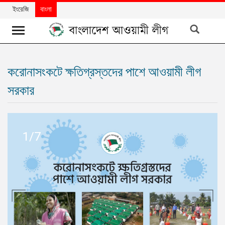
ইংরেজি
বাংলা
খবর
করোনাসংকটে ক্ষতিগ্রস্তদের পাশে আওয়ামী লীগ
দলের
সরকার
খবর
বিশেষ
নিবন্ধ
1/7
বিশেষ
প্রতিবেদন
মতামত
উন্নয়নের
বাংলাদেশ
নিউজলেটার