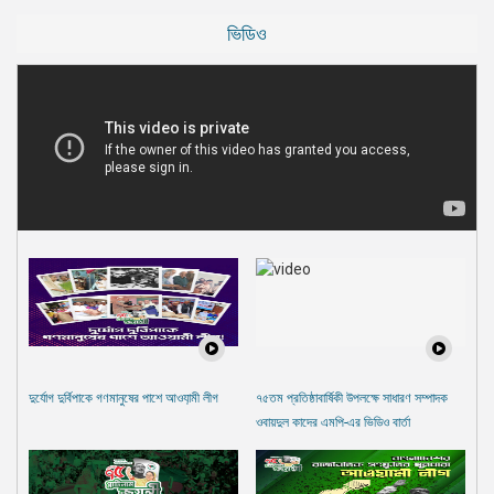
ভিডিও
দুর্যোগ দুর্বিপাকে গণমানুষের পাশে আওযা়মী লীগ
৭৫তম প্রতিষ্ঠাবার্ষিকী উপলক্ষে সাধারণ সম্পাদক
ওবায়দুল কাদের এমপি-এর ভিডিও বার্তা