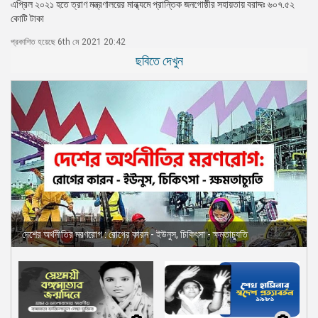
এপ্রিল ২০২১ হতে ত্রাণ মন্ত্রণালয়ের মান্ধ্যমে প্রান্তিক জনগোষ্ঠীর সহায়তায় বরাদ্দঃ ৬০৭.৫২
কোটি টাকা
প্রকাশিত হয়েছে 6th মে 2021 20:42
ছবিতে দেখুন
দেশের অর্থনীতির মরণরোগ : রোগের কারন - ইউনুস, চিকিৎসা - ক্ষমতাচ্যুতি