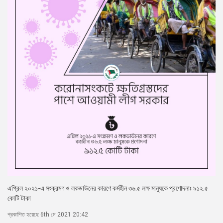
এপ্রিল ২০২১-এ সংক্রমণ ও লকডাউনের কারণে কর্মহীন ৩৬.৫ লক্ষ মানুষকে প্রণোদনাঃ ৯১২.৫
কোটি টাকা
প্রকাশিত হয়েছে 6th মে 2021 20:42