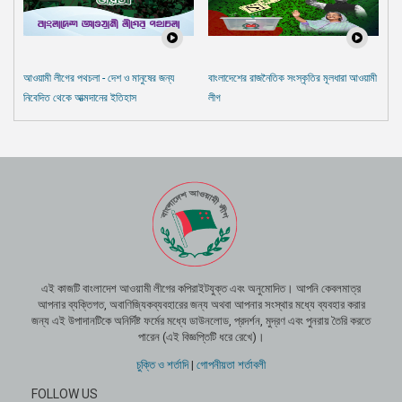
আওয়ামী লীগের পথচলা - দেশ ও মানুষের জন্য
বাংলাদেশের রাজনৈতিক সংস্কৃতির মূলধারা আওয়ামী
নিবেদিত থেকে আত্মদানের ইতিহাস
লীগ
এই কাজটি বাংলাদেশ আওয়ামী লীগের কপিরাইটযুক্ত এবং অনুমোদিত। আপনি কেবলমাত্র
আপনার ব্যক্তিগত, অবাণিজ্যিকব্যবহারের জন্য অথবা আপনার সংস্থার মধ্যে ব্যবহার করার
জন্য এই উপাদানটিকে অনির্দিষ্ট ফর্মের মধ্যে ডাউনলোড, প্রদর্শন, মুদ্রণ এবং পুনরায় তৈরি করতে
পারেন (এই বিজ্ঞপ্তিটি ধরে রেখে)।
চুক্তি ও শর্তাদি
|
গোপনীয়তা শর্তাবলী
FOLLOW US