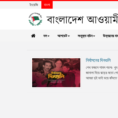
ইংরেজি
বাংলা
দল
আপডেট
সংযুক্ত হউন
উন্নয়নের বা
নির্বাসনের দিনগুলি
শেখ ফজলে শামস পরশঃ খুব ভ
জানালা দিয়ে ঝড়ের মতো গ
আমরা দুই ভাই ভয়ে কাঁদতে ক