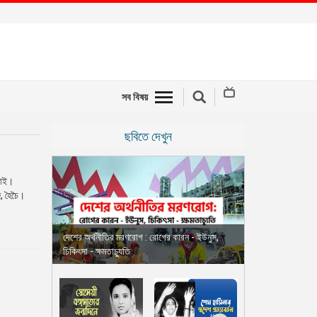
সব বিষয়
ছবিতে দেখুন
ভাই।
জ, হৈচৈ।
দেশের অর্থনীতির মরণরোগ : রোগের কারন - ইউনুস,
চিকিৎসা - ক্ষমতাচ্যুতি