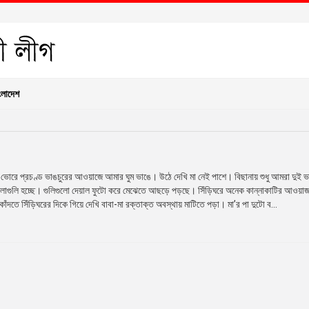
ংলাদেশ
োরে প্রচণ্ড ভাঙচুরের আওয়াজে আমার ঘুম ভাঙে। উঠে দেখি মা নেই পাশে। বিছানায় শুধু আমরা দুই 
োলাগুলি হচ্ছে। গুলিগুলো দেয়াল ফুটো করে মেঝেতে আছড়ে পড়ছে। সিঁড়িঘরে অনেক কান্নাকাটির আওয়া
াঁদতে সিঁড়িঘরের দিকে গিয়ে দেখি বাবা-মা রক্তাক্ত অবস্থায় মাটিতে পড়া। মা’র পা দুটো ব...