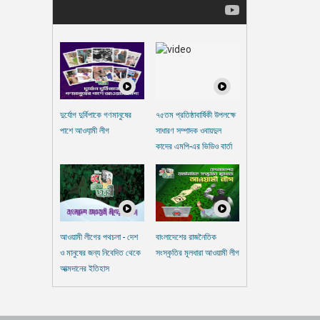
দুর্যোগ দুর্বিপাকে গণমানুষের
৭৫তম প্রতিষ্ঠাবার্ষিকী উপলক্ষে
পাশে আওযা়মী লীগ
সাধারণ সম্পাদক ওবায়দুল
কাদের এমপি-এর ভিডিও বার্তা
আওয়ামী লীগের পথচলা - দেশ
বাংলাদেশের রাজনৈতিক
ও মানুষের জন্য নিবেদিত থেকে
সংস্কৃতির মূলধারা আওয়ামী লীগ
আত্মদানের ইতিহাস