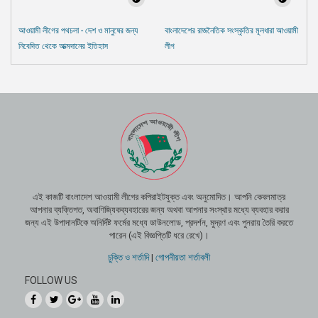
আওয়ামী লীগের পথচলা - দেশ ও মানুষের জন্য
বাংলাদেশের রাজনৈতিক সংস্কৃতির মূলধারা আওয়ামী
নিবেদিত থেকে আত্মদানের ইতিহাস
লীগ
এই কাজটি বাংলাদেশ আওয়ামী লীগের কপিরাইটযুক্ত এবং অনুমোদিত। আপনি কেবলমাত্র
আপনার ব্যক্তিগত, অবাণিজ্যিকব্যবহারের জন্য অথবা আপনার সংস্থার মধ্যে ব্যবহার করার
জন্য এই উপাদানটিকে অনির্দিষ্ট ফর্মের মধ্যে ডাউনলোড, প্রদর্শন, মুদ্রণ এবং পুনরায় তৈরি করতে
পারেন (এই বিজ্ঞপ্তিটি ধরে রেখে)।
চুক্তি ও শর্তাদি
|
গোপনীয়তা শর্তাবলী
FOLLOW US