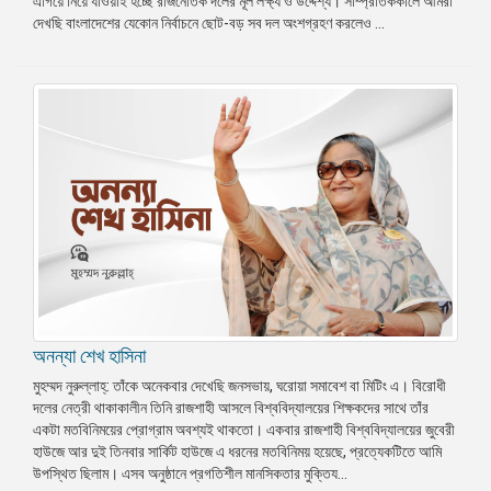
এগিয়ে নিয়ে যাওয়াই হচ্ছে রাজনৈতিক দলের মূল লক্ষ্য ও উদ্দেশ্য। সাম্প্রতিককালে আমরা
দেখছি বাংলাদেশের যেকোন নির্বাচনে ছোট-বড় সব দল অংশগ্রহণ করলেও ...
প্রেস
রিলিজ
প্রকাশনা
গ্যালারি
বিএনপি-
জামায়াত
সহিংসতা
সংগঠন
নির্বাচনী
ইশতেহার
অনন্যা শেখ হাসিনা
মুহম্মদ নুরুল্লাহ্: তাঁকে অনেকবার দেখেছি জনসভায়, ঘরোয়া সমাবেশ বা মিটিং এ। বিরোধী
দলের নেত্রী থাকাকালীন তিনি রাজশাহী আসলে বিশ্ববিদ্যালয়ের শিক্ষকদের সাথে তাঁর
একটা মতবিনিময়ের প্রোগ্রাম অবশ্যই থাকতো। একবার রাজশাহী বিশ্ববিদ্যালয়ের জুবেরী
হাউজে আর দুই তিনবার সার্কিট হাউজে এ ধরনের মতবিনিময় হয়েছে, প্রত্যেকটিতে আমি
উপস্থিত ছিলাম। এসব অনুষ্ঠানে প্রগতিশীল মানসিকতার মুক্তিয...