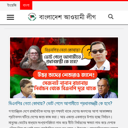
ইংরেজি
বাংলা
খবর
দলের
খবর
বিশেষ
নিবন্ধ
বিশেষ
প্রতিবেদন
মতামত
বিএনপির নেতা কোথায়? ভোট পেলে আগামীতে প্রধানমন্ত্রী কে হবে?
উন্নয়নের
গণতান্ত্রিক দেশে রাজনৈতিক দলের মূল লক্ষ্যই থাকে দেশের জনগনের আশা আকাঙ্ক্ষার
বাংলাদেশ
প্রতিফলন ঘটিয়ে দেশের জন্য কাজ করা। আর এজন্য একমাত্র উপায় হচ্ছে নির্বাচন।
মানুষের ভোটের মাধ্যমে সংখ্যাগরিষ্ঠতা লাভ করে নীতি নির্ধারনের ক্ষমতা লাভ করে দেশকে
নিউজলেটার