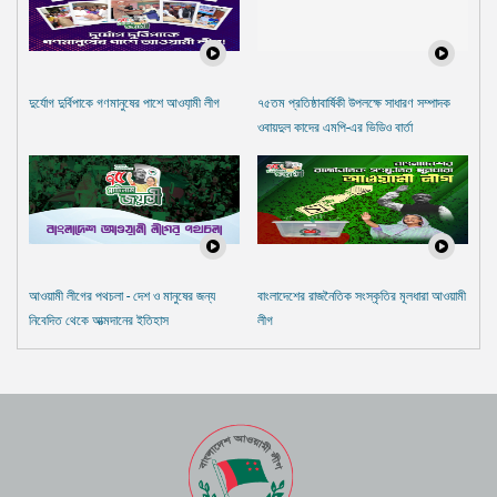
দুর্যোগ দুর্বিপাকে গণমানুষের পাশে আওযা়মী লীগ
৭৫তম প্রতিষ্ঠাবার্ষিকী উপলক্ষে সাধারণ সম্পাদক
ওবায়দুল কাদের এমপি-এর ভিডিও বার্তা
আওয়ামী লীগের পথচলা - দেশ ও মানুষের জন্য
বাংলাদেশের রাজনৈতিক সংস্কৃতির মূলধারা আওয়ামী
নিবেদিত থেকে আত্মদানের ইতিহাস
লীগ