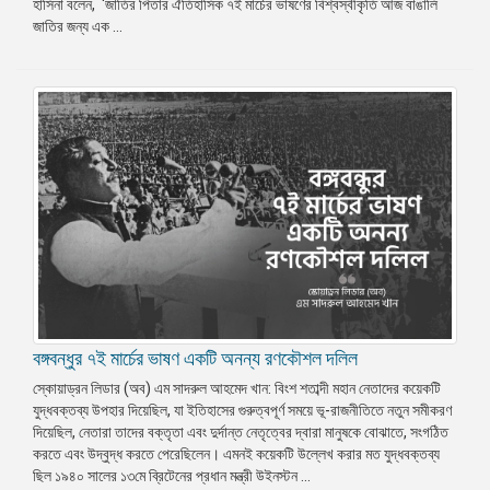
হাসিনা বলেন, ‘জাতির পিতার ঐতিহাসিক ৭ই মার্চের ভাষণের বিশ্বস্বীকৃতি আজ বাঙালি
জাতির জন্য এক ...
বঙ্গবন্ধুর ৭ই মার্চের ভাষণ একটি অনন্য রণকৌশল দলিল
স্কোয়াড্রন লিডার (অব) এম সাদরুল আহমেদ খান: বিংশ শতাব্দী মহান নেতাদের কয়েকটি
যুদ্ধবক্তব্য উপহার দিয়েছিল, যা ইতিহাসের গুরুত্বপূর্ণ সময়ে ভূ-রাজনীতিতে নতুন সমীকরণ
দিয়েছিল, নেতারা তাদের বক্তৃতা এবং দুর্দান্ত নেতৃত্বের দ্বারা মানুষকে বোঝাতে, সংগঠিত
করতে এবং উদ্বুদ্ধ করতে পেরেছিলেন। এমনই কয়েকটি উল্লেখ করার মত যুদ্ধবক্তব্য
ছিল ১৯৪০ সালের ১৩মে ব্রিটেনের প্রধান মন্ত্রী উইনস্টন ...