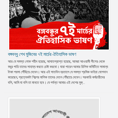
বঙ্গবন্ধু শেখ মুজিবের ৭ই মার্চের ঐতিহাসিক ভাষণ
আর যে সমস্ত লোক শহীদ হয়েছে, আঘাতপ্রাপ্ত হয়েছে, আমরা আওয়ামী লীগের থেকে
যদ্দুর পারি তাদের সাহায্য করতে চেষ্টা করবো। যারা পারেন আমার রিলিফ কমিটিতে সামান্য
টাকা পয়সা পৌঁছিয়ে দেবেন। আর এই সাতদিন হরতালে যে সমস্ত শ্রমিক ভাইরা যোগদান
করেছেন, প্রত্যেকটা শিল্পের মালিক তাদের বেতন পৌঁছায়ে দেবেন। সরকারি কর্মচারীদের
বলি, আমি যা বলি তা মানতে হবে। যে পর্যন্ত আমার এই দেশের মুক্...