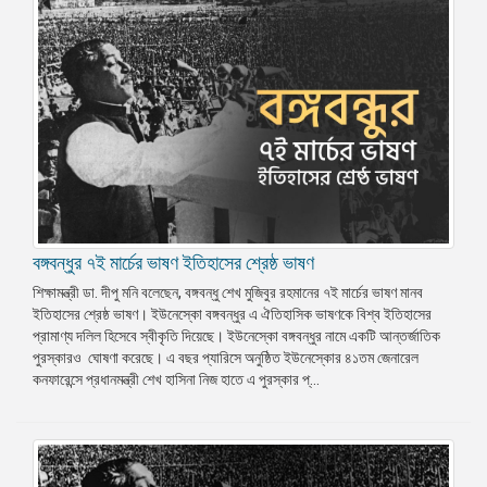
বঙ্গবন্ধুর ৭ই মার্চের ভাষণ ইতিহাসের শ্রেষ্ঠ ভাষণ
শিক্ষামন্ত্রী ডা. দীপু মনি বলেছেন, বঙ্গবন্ধু শেখ মুজিবুর রহমানের ৭ই মার্চের ভাষণ মানব
ইতিহাসের শ্রেষ্ঠ ভাষণ। ইউনেস্কো বঙ্গবন্ধুর এ ঐতিহাসিক ভাষণকে বিশ্ব ইতিহাসের
প্রামাণ্য দলিল হিসেবে স্বীকৃতি দিয়েছে। ইউনেস্কো বঙ্গবন্ধুর নামে একটি আন্তর্জাতিক
পুরস্কারও ঘোষণা করেছে। এ বছর প্যারিসে অনুষ্ঠিত ইউনেস্কোর ৪১তম জেনারেল
কনফারেন্সে প্রধানমন্ত্রী শেখ হাসিনা নিজ হাতে এ পুরস্কার প্...