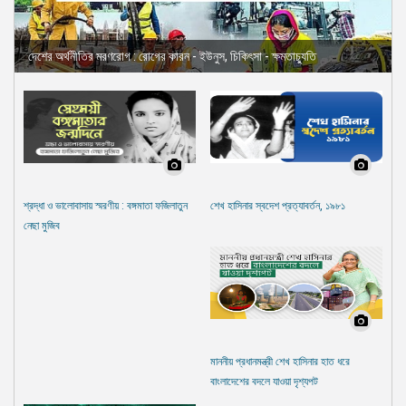
দেশের অর্থনীতির মরণরোগ : রোগের কারন - ইউনুস, চিকিৎসা - ক্ষমতাচ্যুতি
শ্রদ্ধা ও ভালোবাসায় স্মরণীয় : বঙ্গমাতা ফজিলাতুন
শেখ হাসিনার স্বদেশ প্রত্যাবর্তন, ১৯৮১
নেছা মুজিব
মাননীয় প্রধানমন্ত্রী শেখ হাসিনার হাত ধরে
বাংলাদেশের বদলে যাওয়া দৃশ্যপট