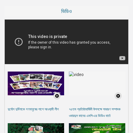
ভিডিও
দুর্যোগ দুর্বিপাকে গণমানুষের পাশে আওযা়মী লীগ
৭৫তম প্রতিষ্ঠাবার্ষিকী উপলক্ষে সাধারণ সম্পাদক
ওবায়দুল কাদের এমপি-এর ভিডিও বার্তা