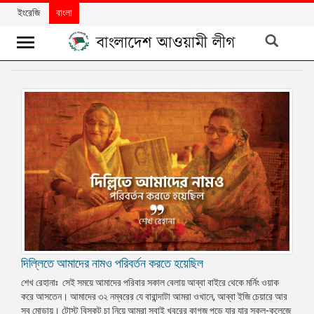
ইংরেজি
বাংলা
খবর
দলের
খবর
বিশেষ
নিবন্ধ
বিশেষ
প্রতিবেদন
মতামত
দিল্লিতে আমাদের নামও পরিবর্তন করতে হয়েছিল
উন্নয়নের
বাংলাদেশ
শেখ রেহানাঃ সেই সময়ে আমাদের পরিবার সকাল বেলায় আব্বা বাইরে থেকে মর্নিং ওয়াক
করে আসতেন। আমাদের ৩২ নম্বরের যে বারান্দাটা আমরা ওখানে, আব্বা ইজি চেয়ারে আর
নিউজলেটার
সব মোড়ায়। টোস্ট বিস্কুট চা নিয়ে আমরা সবাই খবরের কাগজ পড়ে যার যার স্কুল-কলেজে