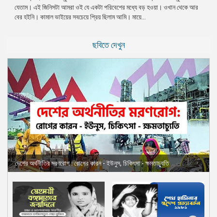
যেতাম। এই জিনিসটা আমরা ওই যে একটা পরিবেশের মধ্যে বড় হওয়া। ওখান থেকে আর
প্রেস
বের হইনি। কামাল ভাইয়ের সবচেয়ে প্রিয় ছিলাম আমি। মায়ে...
রিলিজ
প্রকাশনা
ছবিতে দেখুন
গ্যালারি
বিএনপি-
জামায়াত
সহিংসতা
সংগঠন
নির্বাচনী
ইশতেহার
দেশের অর্থনীতির মরণরোগ : রোগের কারন - ইউনুস, চিকিৎসা - ক্ষমতাচ্যুতি