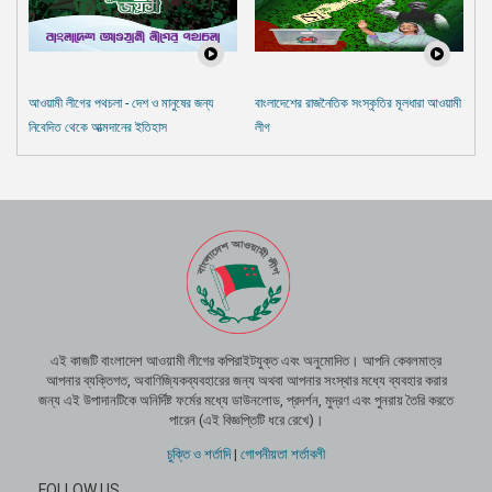
আওয়ামী লীগের পথচলা - দেশ ও মানুষের জন্য
বাংলাদেশের রাজনৈতিক সংস্কৃতির মূলধারা আওয়ামী
নিবেদিত থেকে আত্মদানের ইতিহাস
লীগ
এই কাজটি বাংলাদেশ আওয়ামী লীগের কপিরাইটযুক্ত এবং অনুমোদিত। আপনি কেবলমাত্র
আপনার ব্যক্তিগত, অবাণিজ্যিকব্যবহারের জন্য অথবা আপনার সংস্থার মধ্যে ব্যবহার করার
জন্য এই উপাদানটিকে অনির্দিষ্ট ফর্মের মধ্যে ডাউনলোড, প্রদর্শন, মুদ্রণ এবং পুনরায় তৈরি করতে
পারেন (এই বিজ্ঞপ্তিটি ধরে রেখে)।
চুক্তি ও শর্তাদি
|
গোপনীয়তা শর্তাবলী
FOLLOW US