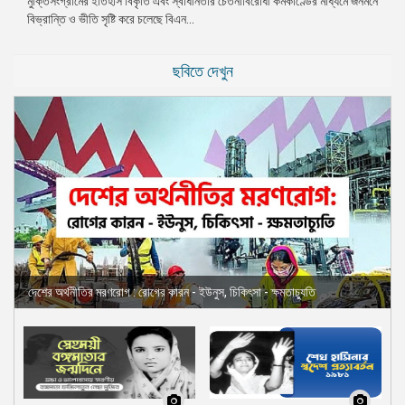
মুক্তিসংগ্রামের ইতিহাস বিকৃতি এবং স্বাধীনতার চেতনাবিরোধী কর্মকাণ্ডের মাধ্যমে জনমনে
বিভ্রান্তি ও ভীতি সৃষ্টি করে চলেছে বিএন...
প্রেস
রিলিজ
ছবিতে দেখুন
প্রকাশনা
গ্যালারি
বিএনপি-
জামায়াত
সহিংসতা
সংগঠন
নির্বাচনী
ইশতেহার
দেশের অর্থনীতির মরণরোগ : রোগের কারন - ইউনুস, চিকিৎসা - ক্ষমতাচ্যুতি