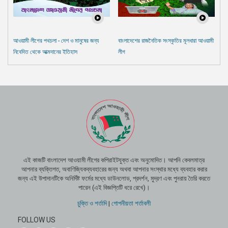
আওয়ামী লীগের পথচলা - দেশ ও মানুষের জন্য
বাংলাদেশের রাজনৈতিক সংস্কৃতির মূলধারা আওয়ামী
নিবেদিত থেকে আত্মদানের ইতিহাস
লীগ
এই কাজটি বাংলাদেশ আওয়ামী লীগের কপিরাইটযুক্ত এবং অনুমোদিত। আপনি কেবলমাত্র
আপনার ব্যক্তিগত, অবাণিজ্যিকব্যবহারের জন্য অথবা আপনার সংস্থার মধ্যে ব্যবহার করার
জন্য এই উপাদানটিকে অনির্দিষ্ট ফর্মের মধ্যে ডাউনলোড, প্রদর্শন, মুদ্রণ এবং পুনরায় তৈরি করতে
পারেন (এই বিজ্ঞপ্তিটি ধরে রেখে)।
চুক্তি ও শর্তাদি
|
গোপনীয়তা শর্তাবলী
FOLLOW US