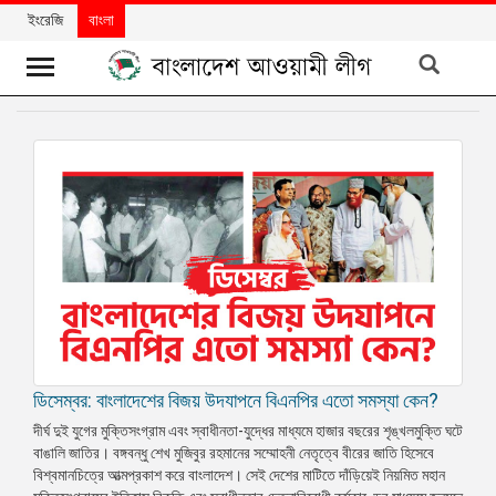
ইংরেজি
বাংলা
খবর
দলের
খবর
বিশেষ
নিবন্ধ
বিশেষ
প্রতিবেদন
মতামত
ডিসেম্বর: বাংলাদেশের বিজয় উদযাপনে বিএনপির এতো সমস্যা কেন?
উন্নয়নের
দীর্ঘ দুই যুগের মুক্তিসংগ্রাম এবং স্বাধীনতা-যুদ্ধের মাধ্যমে হাজার বছরের শৃঙ্খলমুক্তি ঘটে
বাংলাদেশ
বাঙালি জাতির। বঙ্গবন্ধু শেখ মুজিবুর রহমানের সম্মোহনী নেতৃত্বে বীরের জাতি হিসেবে
বিশ্বমানচিত্রে আত্মপ্রকাশ করে বাংলাদেশ। সেই দেশের মাটিতে দাঁড়িয়েই নিয়মিত মহান
নিউজলেটার