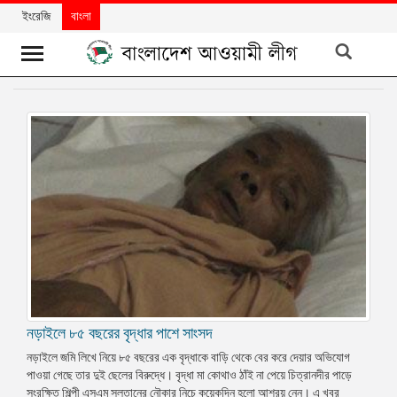
ইংরেজি
বাংলা
খবর
দলের
খবর
বিশেষ
নিবন্ধ
বিশেষ
প্রতিবেদন
মতামত
নড়াইলে ৮৫ বছরের বৃদ্ধার পাশে সাংসদ
উন্নয়নের
বাংলাদেশ
নড়াইলে জমি লিখে নিয়ে ৮৫ বছরের এক বৃদ্ধাকে বাড়ি থেকে বের করে দেয়ার অভিযোগ
পাওয়া গেছে তার দুই ছেলের বিরুদ্ধে। বৃদ্ধা মা কোথাও ঠাঁই না পেয়ে চিত্রানদীর পাড়ে
নিউজলেটার
সংরক্ষিত শিল্পী এসএম সুলতানের নৌকার নিচে কয়েকদিন হলো আশ্রয় নেন। এ খবর