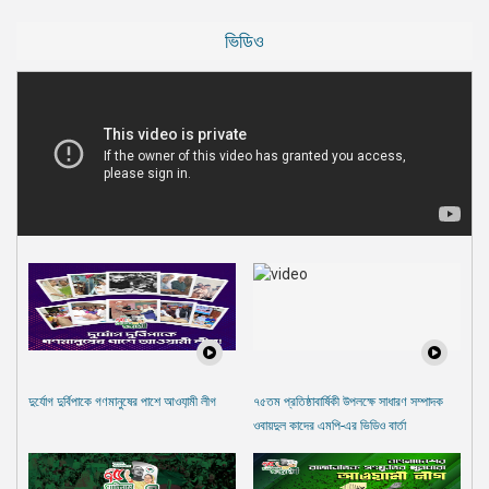
ভিডিও
দুর্যোগ দুর্বিপাকে গণমানুষের পাশে আওযা়মী লীগ
৭৫তম প্রতিষ্ঠাবার্ষিকী উপলক্ষে সাধারণ সম্পাদক
ওবায়দুল কাদের এমপি-এর ভিডিও বার্তা