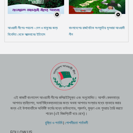
আওয়ামী লীগের পথচলা - দেশ ও মানুষের জন্য
বাংলাদেশের রাজনৈতিক সংস্কৃতির মূলধারা আওয়ামী
নিবেদিত থেকে আত্মদানের ইতিহাস
লীগ
এই কাজটি বাংলাদেশ আওয়ামী লীগের কপিরাইটযুক্ত এবং অনুমোদিত। আপনি কেবলমাত্র
আপনার ব্যক্তিগত, অবাণিজ্যিকব্যবহারের জন্য অথবা আপনার সংস্থার মধ্যে ব্যবহার করার
জন্য এই উপাদানটিকে অনির্দিষ্ট ফর্মের মধ্যে ডাউনলোড, প্রদর্শন, মুদ্রণ এবং পুনরায় তৈরি করতে
পারেন (এই বিজ্ঞপ্তিটি ধরে রেখে)।
চুক্তি ও শর্তাদি
|
গোপনীয়তা শর্তাবলী
FOLLOW US