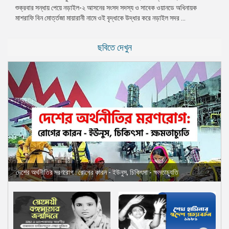
শুক্রবার সন্ধায় পেয়ে নড়াইল-২ আসনের সংসদ সদস্য ও সাবেক ওয়ানডে অধিনায়ক
প্রেস
মাশরাফি বিন মোর্ত্তজা মায়ারানী নামে ওই বৃদ্ধাকে উদ্ধার করে নড়াইল সদর ...
রিলিজ
প্রকাশনা
ছবিতে দেখুন
গ্যালারি
বিএনপি-
জামায়াত
সহিংসতা
সংগঠন
নির্বাচনী
ইশতেহার
দেশের অর্থনীতির মরণরোগ : রোগের কারন - ইউনুস, চিকিৎসা - ক্ষমতাচ্যুতি