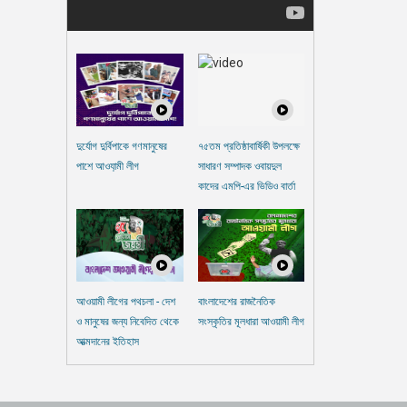
দুর্যোগ দুর্বিপাকে গণমানুষের
৭৫তম প্রতিষ্ঠাবার্ষিকী উপলক্ষে
পাশে আওযা়মী লীগ
সাধারণ সম্পাদক ওবায়দুল
কাদের এমপি-এর ভিডিও বার্তা
আওয়ামী লীগের পথচলা - দেশ
বাংলাদেশের রাজনৈতিক
ও মানুষের জন্য নিবেদিত থেকে
সংস্কৃতির মূলধারা আওয়ামী লীগ
আত্মদানের ইতিহাস