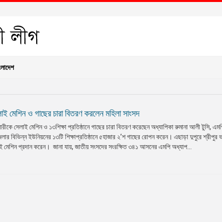
ংলাদেশ
েলাই মেশিন ও গাছের চারা বিতরণ করলেন মহিলা সাংসদ
নারীকে সেলাই মেশিন ও ১৩শিক্ষা প্রতিষ্ঠানে গাছের চারা বিতরণ করেছেন অধ্যাপিকা রুমানা আলী টুসি, এ
েলার বিভিন্ন ইউনিয়নের ১৩টি শিক্ষাপ্রতিষ্ঠানে ৫হাজার ২’শ গাছের রোপন করেন। এছাড়া দুপুরে শ্রীপুর
 মেশিন প্রদান করেন। জানা যায়, জাতীয় সংসদের সংরক্ষিত ৩৪১ আসনের এমপি অধ্যাপ...