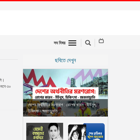
সব বিষয়
ছবিতে দেখুন
মপি।
 ভবনে ৩০
দেশের অর্থনীতির মরণরোগ : রোগের কারন - ইউনুস,
চিকিৎসা - ক্ষমতাচ্যুতি