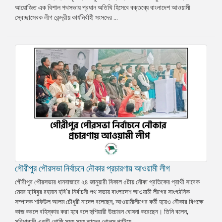
আয়োজিত এক বিশাল পথসভায় প্রধান অতিথি হিসেবে বক্তব্যে বাংলাদেশ আওয়ামী
প্রেস
স্বেচ্ছাসেবক লীগ কেন্দ্রীয় কার্যনির্বাহী সংসদের ...
রিলিজ
প্রকাশনা
গ্যালারি
বিএনপি-
জামায়াত
সহিংসতা
সংগঠন
নির্বাচনী
ইশতেহার
গৌরীপুর পৌরসভা নির্বাচনে নৌকার প্রচারণায় আওয়ামী লীগ
গৌরীপুর পৌরসভার ধানবাজারে ২৪ জানুয়ারী বিকাল ৫টায় নৌকা প্রতিকের প্রার্থী সাবেক
মেয়র হাবিবুর রহমান হবি‘র নির্বাচনী পথ সভায় বাংলাদেশ আওয়ামী লীগের সাংগঠনিক
সম্পাদক শফিউল আলম চৌধুরী নাদেল বলেছেন, আওয়ামীলীগের কর্মী হয়েও নৌকার বিপক্ষে
কাজ করলে বহিস্কার করা হবে বলে হুশিয়ারী উচ্চারন ঘোষনা করেছেন। তিনি বলেন,
সুবিধাবাদী একটি গোষ্ঠি সময় সময় তাদের খোলস পাল্টিয়ে ...