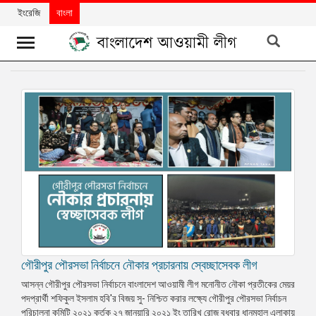
ইংরেজি
বাংলা
খবর
দলের
খবর
বিশেষ
নিবন্ধ
বিশেষ
প্রতিবেদন
মতামত
গৌরীপুর পৌরসভা নির্বাচনে নৌকার প্রচারনায় স্বেচ্ছাসেবক লীগ
উন্নয়নের
বাংলাদেশ
আসন্ন গৌরীপুর পৌরসভা নির্বাচনে বাংলাদেশ আওয়ামী লীগ মনোনীত নৌকা প্রতীকের মেয়র
পদপ্রার্থী শফিকুল ইসলাম হবি'র বিজয় সু- নিশ্চিত করার লক্ষ্যে গৌরীপুর পৌরসভা নির্বাচন
নিউজলেটার
পরিচালনা কমিটি ২০২১ কর্তৃক ২৭ জানুয়ারি ২০২১ ইং তারিখ রোজ বুধবার ধানমহাল এলাকায়