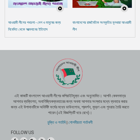
আওয়ামী লীগের পথচলা - দেশ ও মানুষের জন্য
বাংলাদেশের রাজনৈতিক সংস্কৃতির মূলধারা আওয়ামী
নিবেদিত থেকে আত্মদানের ইতিহাস
লীগ
এই কাজটি বাংলাদেশ আওয়ামী লীগের কপিরাইটযুক্ত এবং অনুমোদিত। আপনি কেবলমাত্র
আপনার ব্যক্তিগত, অবাণিজ্যিকব্যবহারের জন্য অথবা আপনার সংস্থার মধ্যে ব্যবহার করার
জন্য এই উপাদানটিকে অনির্দিষ্ট ফর্মের মধ্যে ডাউনলোড, প্রদর্শন, মুদ্রণ এবং পুনরায় তৈরি করতে
পারেন (এই বিজ্ঞপ্তিটি ধরে রেখে)।
চুক্তি ও শর্তাদি
|
গোপনীয়তা শর্তাবলী
FOLLOW US