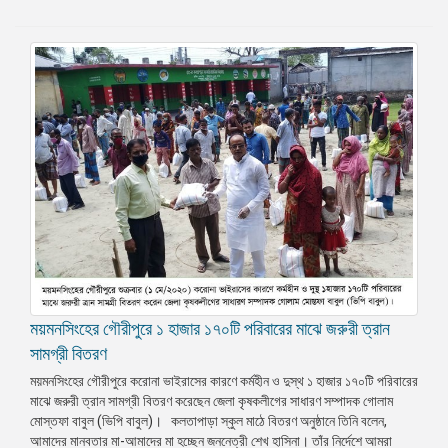
ময়মনসিংহের গৌরীপুরে ১ হাজার ১৭০টি পরিবারের মাঝে জরুরী ত্রান
সামগ্রী বিতরণ
ময়মনসিংহের গৌরীপুরে করোনা ভাইরাসের কারণে কর্মহীন ও দুস্থ ১ হাজার ১৭০টি পরিবারের
মাঝে জরুরী ত্রান সামগ্রী বিতরণ করেছেন জেলা কৃষকলীগের সাধারণ সম্পাদক গোলাম
মোস্তফা বাবুল (ভিপি বাবুল)। কলতাপাড়া স্কুল মাঠে বিতরণ অনুষ্ঠানে তিনি বলেন,
আমাদের মানবতার মা-আমাদের মা হচ্ছেন জননেত্রী শেখ হাসিনা। তাঁর নির্দেশে আমরা