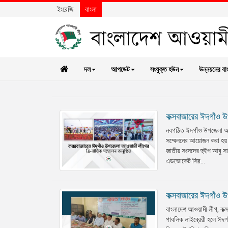
ইংরেজি
বাংলা
দল
আপডেট
সংযুক্ত হউন
উন্নয়নের বা
কক্সবাজারের ঈদগাঁও উ
নবগঠিত ঈদগাঁও উপজেলা আওয়
সম্মেলনের আয়োজন করা হয়।
জাতীয় সংসদের হুইপ আবু সা
এডভোকেট সির...
কক্সবাজারের ঈদগাঁও উ
বাংলাদেশ আওয়ামী লীগ, কক্
পাবলিক লাইব্রেরী হলে ঈদগ