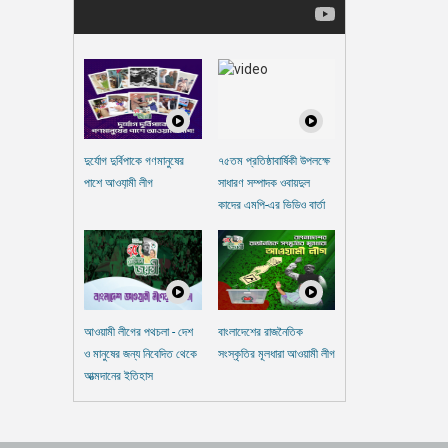
দুর্যোগ দুর্বিপাকে গণমানুষের
৭৫তম প্রতিষ্ঠাবার্ষিকী উপলক্ষে
পাশে আওযা়মী লীগ
সাধারণ সম্পাদক ওবায়দুল
কাদের এমপি-এর ভিডিও বার্তা
আওয়ামী লীগের পথচলা - দেশ
বাংলাদেশের রাজনৈতিক
ও মানুষের জন্য নিবেদিত থেকে
সংস্কৃতির মূলধারা আওয়ামী লীগ
আত্মদানের ইতিহাস