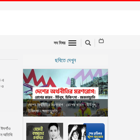
সব বিষয়
ছবিতে দেখুন
ে এ
ক ও
দেশের অর্থনীতির মরণরোগ : রোগের কারন - ইউনুস,
চিকিৎসা - ক্ষমতাচ্যুতি
় ঈদগাঁও
ধান অতিথি