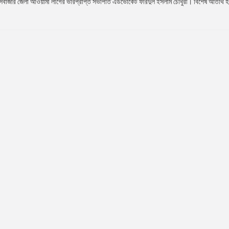
্সবাজার জেলা আওয়ামী লীগের ভারপ্রাপ্ত সভাপতি এডভোকেট ফরিদুল ইসলাম চৌধুরী। বিশেষ অতিথি হ.