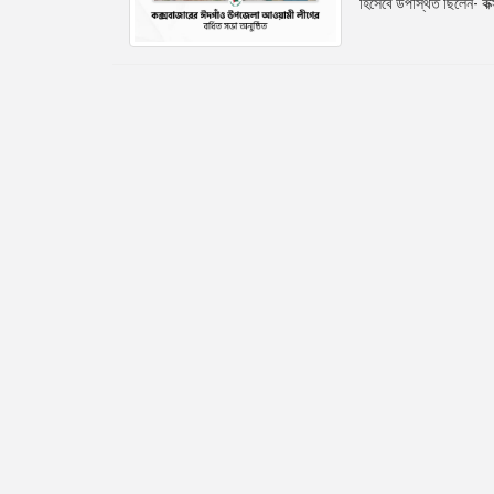
হিসেবে উপস্থিত ছিলেন- কক