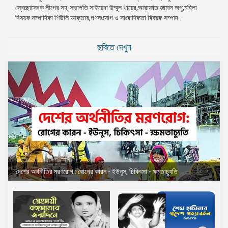
স্বেচ্ছাসেবক লীগের সহ-সভাপতি সাইয়েদা উম্মুল খায়ের,আরাফাত জামান অপু,মহিলা
প্রেস
বিষয়ক সম্পাদিকা শিউলি আক্তার,গণসংযোগ ও সাংবাদিকতা বিষয়ক সম্পাদ...
রিলিজ
প্রকাশনা
ছবিতে দেখুন
গ্যালারি
বিএনপি-
জামায়াত
সহিংসতা
সংগঠন
নির্বাচনী
ইশতেহার
দেশের অর্থনীতির মরণরোগ : রোগের কারন - ইউনুস, চিকিৎসা - ক্ষমতাচ্যুতি