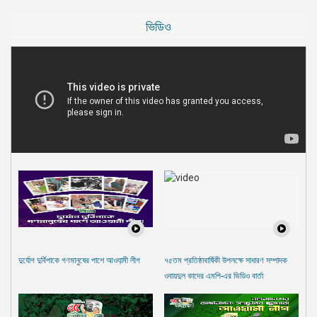
ভিডিও
দুর্যোগ দুর্বিপাকে গণমানুষের পাশে আওযা়মী লীগ
৭৫তম প্রতিষ্ঠাবার্ষিকী উপলক্ষে সাধারণ সম্পাদক
ওবায়দুল কাদের এমপি-এর ভিডিও বার্তা