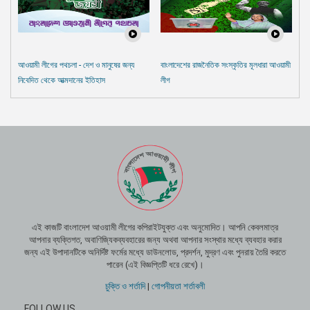
আওয়ামী লীগের পথচলা - দেশ ও মানুষের জন্য
বাংলাদেশের রাজনৈতিক সংস্কৃতির মূলধারা আওয়ামী
নিবেদিত থেকে আত্মদানের ইতিহাস
লীগ
এই কাজটি বাংলাদেশ আওয়ামী লীগের কপিরাইটযুক্ত এবং অনুমোদিত। আপনি কেবলমাত্র
আপনার ব্যক্তিগত, অবাণিজ্যিকব্যবহারের জন্য অথবা আপনার সংস্থার মধ্যে ব্যবহার করার
জন্য এই উপাদানটিকে অনির্দিষ্ট ফর্মের মধ্যে ডাউনলোড, প্রদর্শন, মুদ্রণ এবং পুনরায় তৈরি করতে
পারেন (এই বিজ্ঞপ্তিটি ধরে রেখে)।
চুক্তি ও শর্তাদি
|
গোপনীয়তা শর্তাবলী
FOLLOW US