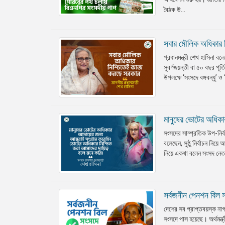
বৈঠক উ...
সবার মৌলিক অধিকার নি
প্রধানমন্ত্রী শেখ হাসিনা
সুবর্ণজয়ন্তী বা ৫০ বছর পূ
উপলক্ষে ‘সংসদে বঙ্গবন্ধু’ 
মানুষের ভোটের অধিকার
সংসদের সাম্প্রতিক উপ-নির্বা
বলেছেন, সুষ্ঠু নির্বাচন ন
নিয়ে একথা বলেন সংসদ নেত
সর্বজনীন পেনশন বিল 
দেশের সব প্রাপ্তবয়স্ক ন
সংসদে পাস হয়েছে। অর্থমন