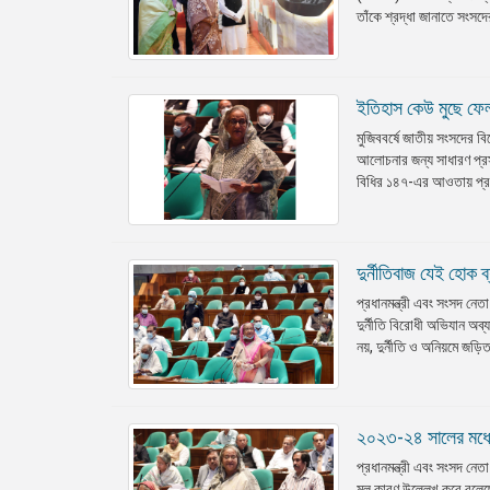
তাঁকে শ্রদ্ধা জানাতে সংসদে
ইতিহাস কেউ মুছে ফেলত
মুজিববর্ষে জাতীয় সংসদের ব
আলোচনার জন্য সাধারণ প্রস্
বিধির ১৪৭-এর আওতায় প্রধানম
দুর্নীতিবাজ যেই হোক ব
প্রধানমন্ত্রী এবং সংসদ নেত
দুর্নীতি বিরোধী অভিযান অ
নয়, দুর্নীতি ও অনিয়মে জড়
২০২৩-২৪ সালের মধ্যে 
প্রধানমন্ত্রী এবং সংসদ নেত
মূল কারণ উল্লেখ করে বলেছ