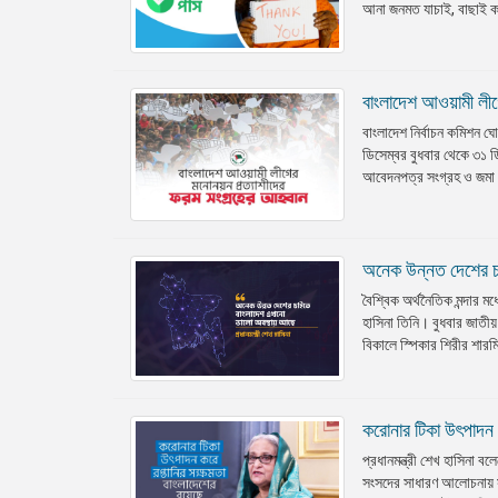
আনা জনমত যাচাই, বাছাই কমি
বাংলাদেশ আওয়ামী লীগ
বাংলাদেশ নির্বাচন কমিশন ঘ
ডিসেম্বর বুধবার থেকে ৩১ ড
আবেদনপত্র সংগ্রহ ও জমা প্
অনেক উন্নত দেশের চা
বৈশ্বিক অর্থনৈতিক মন্দার 
হাসিনা তিনি। বুধবার জাতীয়
বিকালে স্পিকার শিরীর শারমিন
করোনার টিকা উৎপাদন ক
প্রধানমন্ত্রী শেখ হাসিনা
সংসদের সাধারণ আলোচনায় 