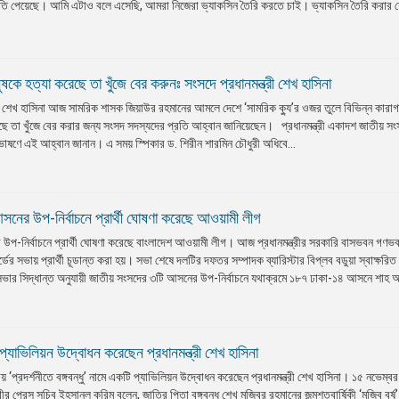
কৃতি পেয়েছে। আমি এটাও বলে এসেছি, আমরা নিজেরা ভ্যাকসিন তৈরি করতে চাই। ভ্যাকসিন তৈরি করার 
ষকে হত্যা করেছে তা খুঁজে বের করুনঃ সংসদে প্রধানমন্ত্রী শেখ হাসিনা
তা শেখ হাসিনা আজ সামরিক শাসক জিয়াউর রহমানের আমলে দেশে ‘সামরিক ক্যু’র ওজর তুলে বিভিন্ন কারাগ
়েছে তা খুঁজে বের করার জন্য সংসদ সদস্যদের প্রতি আহ্বান জানিয়েছেন। প্রধানমন্ত্রী একাদশ জাতীয় স
ভাষণে এই আহ্বান জানান। এ সময় স্পিকার ড. শিরীন শারমিন চৌধুরী অধিবে...
নের উপ-নির্বাচনে প্রার্থী ঘোষণা করেছে আওয়ামী লীগ
উপ-নির্বাচনে প্রার্থী ঘোষণা করেছে বাংলাদেশ আওয়ামী লীগ। আজ প্রধানমন্ত্রীর সরকারি বাসভবন গণভ
ডের সভায় প্রার্থী চূডান্ত করা হয়। সভা শেষে দলটির দফতর সম্পাদক ব্যারিস্টার বিপ্লব বডুয়া স্বাক্ষরি
, সভার সিদ্ধান্ত অনুযায়ী জাতীয় সংসদের ৩টি আসনের উপ-নির্বাচনে যথাক্রমে ১৮৭ ঢাকা-১৪ আসনে শাহ আ
 প্যাভিলিয়ন উদ্বোধন করেছেন প্রধানমন্ত্রী শেখ হাসিনা
য় ‘প্রদর্শনীতে বঙ্গবন্ধু’ নামে একটি প্যাভিলিয়ন উদ্বোধন করেছেন প্রধানমন্ত্রী শেখ হাসিনা। ১৫ নভেম্বর
রীর প্রেস সচিব ইহসানুল করিম বলেন, জাতির পিতা বঙ্গবন্ধু শেখ মুজিবুর রহমানের জন্মশতবার্ষিকী ‘মুজিব বর্ষ