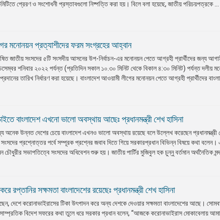
টিতে প্রেরণ ও সংশোধনী প্রস্তাবগুলো নিষ্পত্তি করা হয়। বিলে বলা হয়েছে, জাতীয় পরিচয়পত্রকে ...
ের মনোনয়ন প্রত্যাশীদের ফরম সংগ্রহের আহ্বান
োষিত জাতীয় সংসদের ৫টি সংসদীয় আসনের উপ-নির্বাচন-এর মনোনয়ন পেতে আগ্রহী প্রার্থীদের জন্য আগা
িসেম্বর শনিবার ২০২২ পর্যন্ত (প্রতিদিন সকাল ১০.৩০ মিনিট থেকে বিকাল ৪:৩০ মিনিট) পর্যন্ত দলীয় ম
রদানের তারিখ নির্ধারণ করা হয়েছে। বাংলাদেশ আওয়ামী লীগের মনোনয়ন পেতে আগ্রহী প্রার্থীদের বাংল
ইতে বাংলাদেশ এখনো ভালো অবস্থায় আছেঃ প্রধানমন্ত্রী শেখ হাসিনা
মধ্যে অনেক উন্নত দেশের চেয়ে বাংলাদেশ এখনও ভালো অবস্থায় রয়েছে বলে উল্লেখ করেছেন প্রধানমন্ত্রী
 সংসদের প্রশ্নোত্তর পর্বে সম্পূরক প্রশ্নের জবাব দিতে গিয়ে সরকারপ্রধান বিভিন্ন বিষয়ে কথা বলেন।
 চৌধুরীর সভাপতিত্বে সংসদের অধিবেশন শুরু হয়। জাতীয় পার্টির মুজিবুল হক চুন্নু বর্তমান অর্থনৈতিক মন্দ
রে রপ্তানির সক্ষমতা বাংলাদেশের রয়েছেঃ প্রধানমন্ত্রী শেখ হাসিনা
 বলেছেন, দেশে করোনাভাইরাসের টিকা উৎপাদন করে অন্য দেশকে দেওয়ার সক্ষমতা বাংলাদেশের আছে। সোমব
সাম্প্রতিক বিদেশ সফরের কথা তুলে ধরে সরকার প্রধান বলেন, “আজকে করোনাভাইরাস মোকাবেলায় আমা