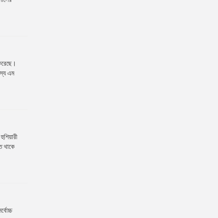
ণ করেছে।
দস্য এম
হুশিয়ারী
্ত থাকে
্বোচ্চ