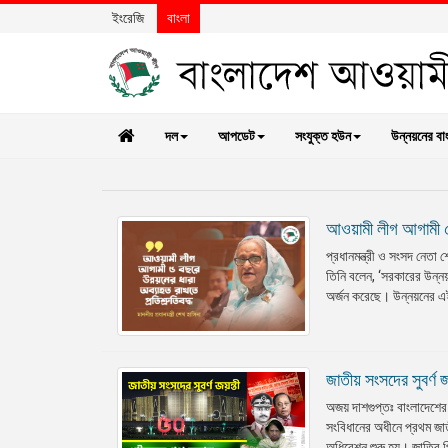
ইংরেজি
বাংলা
দল
আপডেট
সংযুক্ত হউন
উন্নয়নের বা
আওয়ামী লীগ আগামী ৫ ব
প্রধানমন্ত্রী ও সংসদ নেতা
তিনি বলেন, ‘সরকারের উন্নয়
অর্জন করেছে। উন্নয়নের এই
জাতীয় সংসদের সুবর্ণ
অজয় দাশগুপ্তঃ বাংলাদেশে
সংবিধানের অধীনে প্রথম জাত
অধিবেশন শুরু হয়। জাতির প