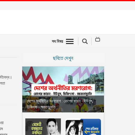
সব বিষয়
ছবিতে দেখুন
রুতিবদ্ধ।
ফলতা
দেশের অর্থনীতির মরণরোগ : রোগের কারন - ইউনুস,
চিকিৎসা - ক্ষমতাচ্যুতি
য়া
থম
প্রথম