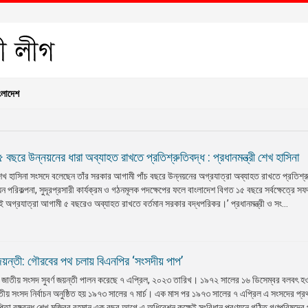
ংলাদেশ
ছরে উন্নয়নের ধারা অব্যাহত রাখতে প্রতিশ্রুতিবদ্ধ : প্রধানমন্ত্রী শেখ হাসিনা
 শেখ হাসিনা সংসদে বলেছেন তাঁর সরকার আগামী পাঁচ বছরে উন্নয়নের অগ্রযাত্রা অব্যাহত রাখতে প্রতিশ্
ন পরিকল্পনা, সুদূরপ্রসারী কার্যক্রম ও গঠনমূলক পদক্ষেপের ফলে বাংলাদেশ বিগত ১৫ বছরে সর্বক্ষেত্রে স
 অগ্রযাত্রা আগামী ৫ বছরেও অব্যাহত রাখতে বর্তমান সরকার বদ্ধপরিকর।’ প্রধানমন্ত্রী ও সং...
 জয়ন্তী: গৌরবের পথ চলায় বিএনপির ‘সংসদীয় পাপ’
র জাতীয় সংসদ সুবর্ণ জয়ন্তী পালন করেছে ৭ এপ্রিল, ২০২৩ তারিখ। ১৯৭২ সালের ১৬ ডিসেম্বর বলবৎ হও
ীয় সংসদ নির্বাচন অনুষ্ঠিত হয় ১৯৭৩ সালের ৭ মার্চ। এক মাস পর ১৯৭৩ সালের ৭ এপ্রিল এ সংসদের প্র
িতা বঙ্গবন্ধু শেখ মুজিবুর রহমান এক বছর আগে এ অধিবেশন কক্ষেই সংবিধান প্রণয়নে গঠিত গণপরিষদের 