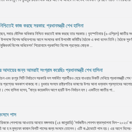
শ্চিতেই কাজ করছে সরকার: প্রধানমন্ত্রী শেখ হাসিনা
 বলেছেন, সবার মৌলিক অধিকার নিশ্চিত করতেই কাজ করছে তার সরকার। বৃহস্পতিবার (৬ এপ্রিল) জাতীয় স
র্তি উপলক্ষে বিশেষ অধিবেশনের আগে সংসদের কার্য উপদেষ্টা কমিটির বৈঠকে এ কথা বলেন তিনি। বৈঠকে সুবর্ণ
ও ‘মুজিববর্ষ বিশেষ অধিবেশন’ শিরোনামে প্রকাশিত বিশেষ গ্রন্থের মোড়ক ...
 আদায়ের জন্য আমরাই সংগ্রাম করেছিঃ প্রধানমন্ত্রী শেখ হাসিনা
চন এবং রংপুর সিটি নির্বাচনে সরকারি দল সমর্থিত প্রার্থীরও হেরে যাওয়ার দিকটি দেখিয়ে প্রধানমন্ত্রী শেখ 
িয়ে আর প্রশ্নের অবকাশ থাকছে না। বুধবার সংসদে রাষ্ট্রপতির ভাষণের উপর আনা ধন্যবাদ প্রস্তাবের আলো
া। শেখ হাসিনা বলেন, “মাত্র কয়েকদিন আগে ছয়টি উপ-নির্বাচন হল। একটিতে জাতীয় পা...
সংসদে পাস
াগরিককে পেনশনের আওতায় আনতে মঙ্গলবার (২৪ জানুয়ারি) ‘সর্বজনীন পেনশন ব্যবস্থাপনা বিল–২০২৩’ জা
্ত্রী আ হ ম মুস্তফা কামাল বিলটি পাসের জন্য সংসদে তোলেন। এটি কণ্ঠভোটে পাস হয়। এর আগে বিলের