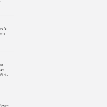
যে
ারে কি
ংসদের
বনে
ত এক
লী থা...
’ উপলক্ষে