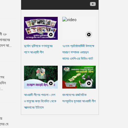
মী ২৮
নোনয়নের
াদেশ আ...
দুর্যোগ দুর্বিপাকে গণমানুষের
৭৫তম প্রতিষ্ঠাবার্ষিকী উপলক্ষে
পাশে আওযা়মী লীগ
সাধারণ সম্পাদক ওবায়দুল
কাদের এমপি-এর ভিডিও বার্তা
 শেখ
 এদিন
...
আওয়ামী লীগের পথচলা - দেশ
বাংলাদেশের রাজনৈতিক
ও মানুষের জন্য নিবেদিত থেকে
সংস্কৃতির মূলধারা আওয়ামী লীগ
আত্মদানের ইতিহাস
ার
দের যে