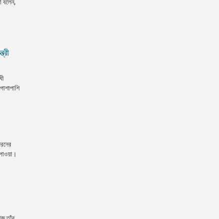
া বলেন,
ত্রী
ধী
 পাশাপাশি
ধরনের
 পাওয়া।
আজ তাঁর