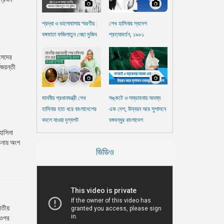
শ্রদ্ধা ও ভালোবাসায় স্মরণীয় :
শেখ হাসিনার স্বদেশ
বঙ্গমাতা ফজিলাতুন নেছা মুজিব
প্রত্যাবর্তন, ১৯৮১
ংসদের
জয়ন্তী
মাননীয় প্রধানমন্ত্রী শেখ
সঙ্কটে ও সম্ভাবনায় অদম্য
হাসিনার হাত ধরে বাংলাদেশের
এক দেশ, উন্নয়ন আর সুশাসনে
বদলে যাওয়া দৃশ্যপট
বঙ্গবন্ধুর বাংলাদেশ
হাসিনা
চনায় অংশ
ভিডিও
তীয়
 ওপর