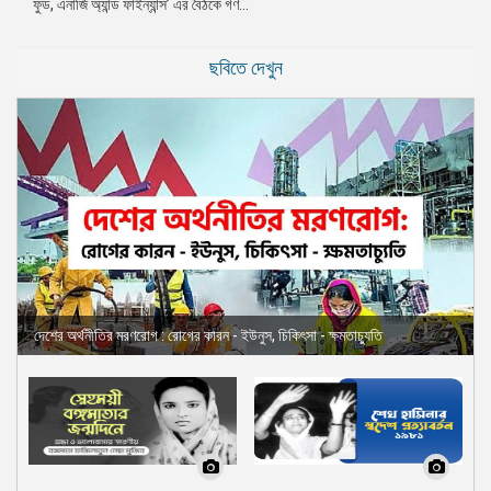
ফুড, এনার্জি অ্যান্ড ফাইন্যান্স’ এর বৈঠকে গণ...
ছবিতে দেখুন
দেশের অর্থনীতির মরণরোগ : রোগের কারন - ইউনুস, চিকিৎসা - ক্ষমতাচ্যুতি