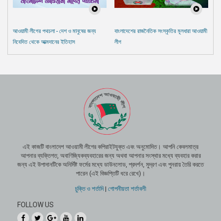
আওয়ামী লীগের পথচলা - দেশ ও মানুষের জন্য
বাংলাদেশের রাজনৈতিক সংস্কৃতির মূলধারা আওয়ামী
নিবেদিত থেকে আত্মদানের ইতিহাস
লীগ
এই কাজটি বাংলাদেশ আওয়ামী লীগের কপিরাইটযুক্ত এবং অনুমোদিত। আপনি কেবলমাত্র
আপনার ব্যক্তিগত, অবাণিজ্যিকব্যবহারের জন্য অথবা আপনার সংস্থার মধ্যে ব্যবহার করার
জন্য এই উপাদানটিকে অনির্দিষ্ট ফর্মের মধ্যে ডাউনলোড, প্রদর্শন, মুদ্রণ এবং পুনরায় তৈরি করতে
পারেন (এই বিজ্ঞপ্তিটি ধরে রেখে)।
চুক্তি ও শর্তাদি
|
গোপনীয়তা শর্তাবলী
FOLLOW US