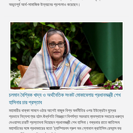
অভূতপূর্ব আর্থ-সামাজিক উন্নয়নের প্রশংসাও করেছেন।
প্রেস
রিলিজ
প্রকাশনা
গ্যালারি
বিএনপি-
জামায়াত
সহিংসতা
সংগঠন
নির্বাচনী
ইশতেহার
চলমান বৈশ্বিক খাদ্য ও অর্থনৈতিক সংকট মোকাবেলায় প্রধানমন্ত্রী শেখ
হাসিনার চার প্রস্তাব
মহামারীর ধাক্কা সামলে ওঠার আগেই নাজুক বিশ্ব অর্থনীতির ওপর ইউক্রেইন যুদ্ধের
প্রভাবে নিত্যপণ্যের হঠাৎ ঊর্ধ্বগতি নিয়ন্ত্রণে বিপর্যস্ত সরবরাহ ব্যবস্থাকে সবচেয়ে গুরুত্ব
দেওয়াসহ চারটি প্রস্তাবনা দিয়েছেন প্রধানমন্ত্রী শেখ হাসিনা। শুক্রবার রাতে জাতিসংঘ
মহাসচিবের সঙ্গে প্রথমবারের মতো ‘চ্যাম্পিয়নস গ্রুপ অব গ্লোবাল ক্রাইসিস রেসপন্স ফর