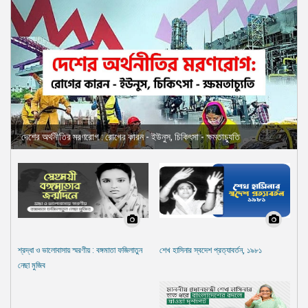
দেশের অর্থনীতির মরণরোগ : রোগের কারন - ইউনুস, চিকিৎসা - ক্ষমতাচ্যুতি
শ্রদ্ধা ও ভালোবাসায় স্মরণীয় : বঙ্গমাতা ফজিলাতুন
শেখ হাসিনার স্বদেশ প্রত্যাবর্তন, ১৯৮১
নেছা মুজিব