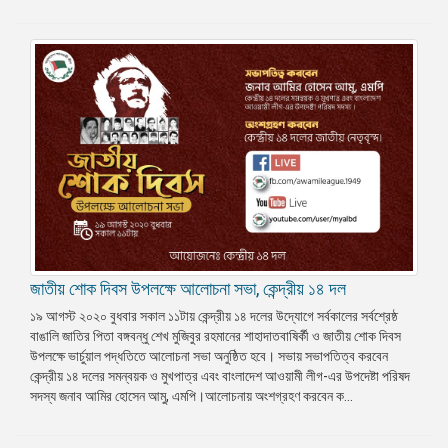
জাতীয় শোক দিবস উপলক্ষে আলোচনা সভা, কেন্দ্রীয় ১৪ দল
১৯ আগস্ট ২০২০ বুধবার সকাল ১১টায় কেন্দ্রীয় ১৪ দলের উদ্যোগে সর্বকালের সর্বশ্রেষ্ঠ
বাঙালি জাতির পিতা বঙ্গবন্ধু শেখ মুজিবুর রহমানের শাহাদাতবাষির্কী ও জাতীয় শোক দিবস
উপলক্ষে ভার্চুয়াল পদ্ধতিতে আলোচনা সভা অনুষ্ঠিত হবে। সভায় সভাপতিত্ব করবেন
কেন্দ্রীয় ১৪ দলের সমন্বয়ক ও মুখপাত্র এবং বাংলাদেশ আওয়ামী লীগ-এর উপদেষ্টা পরিষদ
সদস্য জনাব আমির হোসেন আমু, এমপি।আলোচনায় অংশগ্রহণ করবেন ক...