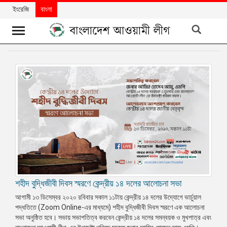
ইংরেজি
বাংলা
খবর
দলের
খবর
বিশেষ
নিবন্ধ
বিশেষ
প্রতিবেদন
মতামত
শহীদ বুদ্ধিজীবী দিবস স্মরণে কেন্দ্রীয় ১৪ দলের আলোচনা সভা
উন্নয়নের
আগামী ১৩ ডিসেম্বর ২০২০ রবিবার সকাল ১১টায় কেন্দ্রীয় ১৪ দলের উদ্যোগে ভার্চুয়াল
বাংলাদেশ
পদ্ধতিতে (Zoom Online-এর মাধ্যমে) শহীদ বুদ্ধিজীবী দিবস স্মরণে এক আলোচনা
সভা অনুষ্ঠিত হবে। সভায় সভাপতিত্ব করবেন কেন্দ্রীয় ১৪ দলের সমন্বয়ক ও মুখপাত্র এবং
নিউজলেটার