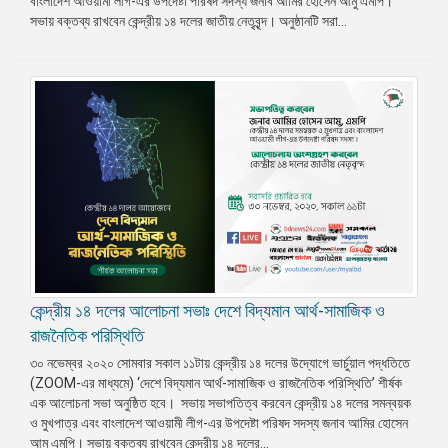
বাংলাদেশ আওয়ামী লীগ-এর উপদেষ্টা পরিষদ সদস্য জনাব আমির হোসেন আমু এমপি।
সভায় বক্তব্য রাখবেন কেন্দ্রীয় ১৪ দলের জাতীয় নেতৃবৃন্দ। অনুষ্ঠানটি সরা...
প্রেস
রিলিজ
প্রকাশনা
গ্যালারি
বিএনপি-
জামায়াত
সহিংসতা
সংগঠন
নির্বাচনী
ইশতেহার
কেন্দ্রীয় ১৪ দলের আলোচনা সভাঃ দেশে বিদ্যমান আর্থ-সামাজিক ও
রাজনৈতিক পরিস্থিতি
৩০ নভেম্বর ২০২০ সোমবার সকাল ১১টায় কেন্দ্রীয় ১৪ দলের উদ্যোগে ভার্চুয়াল পদ্ধতিতে
(ZOOM-এর মাধ্যমে) ‘দেশে বিদ্যমান আর্থ-সামাজিক ও রাজনৈতিক পরিস্থিতি’ শীর্ষক
এক আলোচনা সভা অনুষ্ঠিত হবে। সভায় সভাপতিত্ব করবেন কেন্দ্রীয় ১৪ দলের সমন্বয়ক
ও মুখপাত্র এবং বাংলাদেশ আওয়ামী লীগ-এর উপদেষ্টা পরিষদ সদস্য জনাব আমির হোসেন
আমু এমপি। সভায় বক্তব্য রাখবেন কেন্দ্রীয় ১৪ দলের...