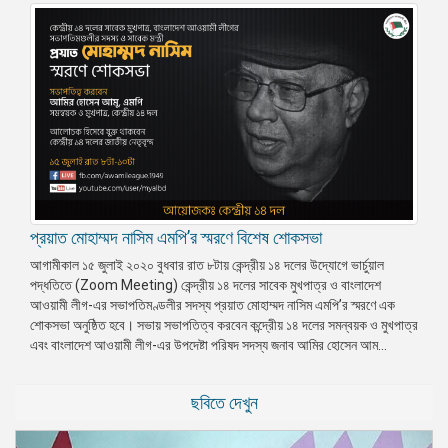
প্রয়াত মোহাম্মদ নাসিম এমপি’র স্মরণে বিশেষ শোকসভা
আগামীকাল ১৫ জুলাই ২০২০ বুধবার রাত ৮টায় কেন্দ্রীয় ১৪ দলের উদ্যোগে ভার্চুয়াল
পদ্ধতিতে (Zoom Meeting) কেন্দ্রীয় ১৪ দলের সাবেক মুখপাত্র ও বাংলাদেশ
আওয়ামী লীগ-এর সভাপতিমণ্ডলীর সদস্য প্রয়াত মোহাম্মদ নাসিম এমপি’র স্মরণে এক
শোকসভা অনুষ্ঠিত হবে। সভায় সভাপতিত্ব করবেন কন্দ্রেীয় ১৪ দলের সমন্বয়ক ও মুখপাত্র
এবং বাংলাদেশ আওয়ামী লীগ-এর উপদেষ্টা পরিষদ সদস্য জনাব আমির হোসেন আম...
ছবিতে দেখুন