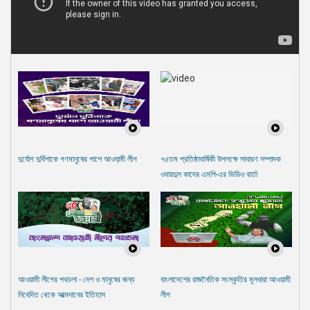
দুর্যোগ দুর্বিপাকে গণমানুষের পাশে আওযা়মী লীগ
৭৫তম প্রতিষ্ঠাবার্ষিকী উপলক্ষে সাধারণ সম্পাদক
ওবায়দুল কাদের এমপি-এর ভিডিও বার্তা
আওয়ামী লীগের পথচলা - দেশ ও মানুষের জন্য
বাংলাদেশের রাজনৈতিক সংস্কৃতির মূলধারা আওয়ামী
নিবেদিত থেকে আত্মদানের ইতিহাস
লীগ