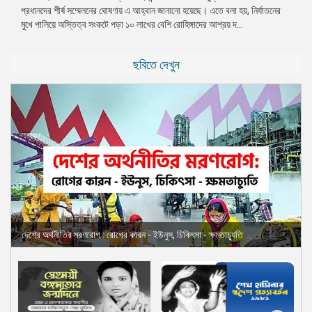
প্রধানদের শীর্ষ সম্মেলনের ঘোষণায় এ আহ্বান জানানো হয়েছে। এতে বলা হয়, নির্যাতনের
প্রেস
মুখে পালিয়ে অস্তিত্ব সংকটে পড়া ১০ লাখের বেশি রোহিঙ্গাদের আশ্রয় দ...
রিলিজ
প্রকাশনা
ছবিতে দেখুন
গ্যালারি
বিএনপি-
জামায়াত
সহিংসতা
সংগঠন
নির্বাচনী
ইশতেহার
দেশের অর্থনীতির মরণরোগ : রোগের কারন - ইউনুস, চিকিৎসা - ক্ষমতাচ্যুতি