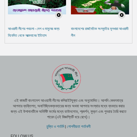
আওয়ামী লীগের পথচলা - দেশ ও মানুষের জন্য
বাংলাদেশের রাজনৈতিক সংস্কৃতির মূলধারা আওয়ামী
নিবেদিত থেকে আত্মদানের ইতিহাস
লীগ
এই কাজটি বাংলাদেশ আওয়ামী লীগের কপিরাইটযুক্ত এবং অনুমোদিত। আপনি কেবলমাত্র
আপনার ব্যক্তিগত, অবাণিজ্যিকব্যবহারের জন্য অথবা আপনার সংস্থার মধ্যে ব্যবহার করার
জন্য এই উপাদানটিকে অনির্দিষ্ট ফর্মের মধ্যে ডাউনলোড, প্রদর্শন, মুদ্রণ এবং পুনরায় তৈরি করতে
পারেন (এই বিজ্ঞপ্তিটি ধরে রেখে)।
চুক্তি ও শর্তাদি
|
গোপনীয়তা শর্তাবলী
FOLLOW US