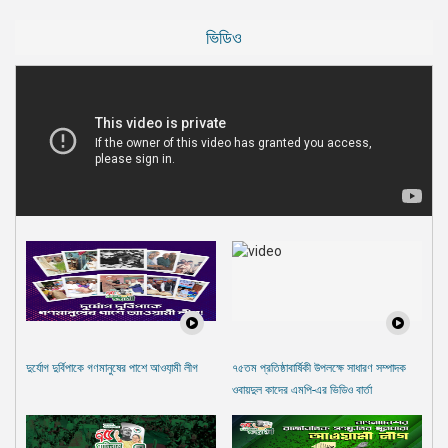
ভিডিও
দুর্যোগ দুর্বিপাকে গণমানুষের পাশে আওযা়মী লীগ
৭৫তম প্রতিষ্ঠাবার্ষিকী উপলক্ষে সাধারণ সম্পাদক
ওবায়দুল কাদের এমপি-এর ভিডিও বার্তা