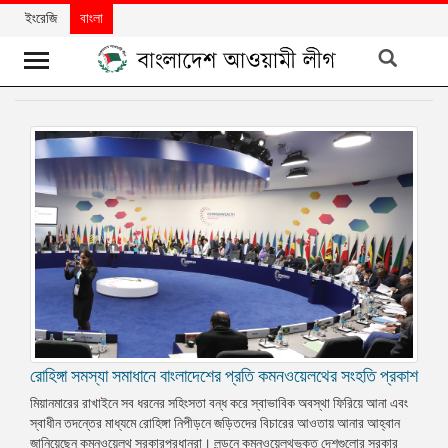
ইংরেজি
বাংলা
খবর
দলের
খবর
বিশেষ
নিবন্ধ
বিশেষ
প্রতিবেদন
মতামত
রোহিঙ্গা সমস্যা সমাধানে বাংলাদেশের প্রতি কমনওয়েলথের সংহতি প্রকাশ
উন্নয়নের
বাংলাদেশ
মিয়ানমারের রাখাইনে সব ধরনের সহিংসতা বন্ধ করে স্বাভাবিক অবস্থা ফিরিয়ে আনা এবং
স্বাধীন তদন্তের মাধ্যমে রোহিঙ্গা নিপীড়নে জড়িতদের বিচারের আওতায় আনার আহ্বান
নিউজলেটার
জানিয়েছেন কমনওয়েলথ সরকারপ্রধানরা। লন্ডনে কমনওয়েলথভুক্ত দেশগুলোর সরকার