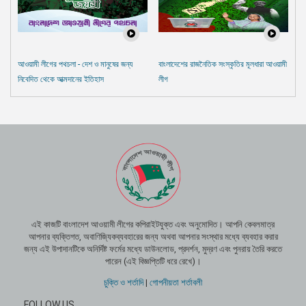
আওয়ামী লীগের পথচলা - দেশ ও মানুষের জন্য
বাংলাদেশের রাজনৈতিক সংস্কৃতির মূলধারা আওয়ামী
নিবেদিত থেকে আত্মদানের ইতিহাস
লীগ
এই কাজটি বাংলাদেশ আওয়ামী লীগের কপিরাইটযুক্ত এবং অনুমোদিত। আপনি কেবলমাত্র
আপনার ব্যক্তিগত, অবাণিজ্যিকব্যবহারের জন্য অথবা আপনার সংস্থার মধ্যে ব্যবহার করার
জন্য এই উপাদানটিকে অনির্দিষ্ট ফর্মের মধ্যে ডাউনলোড, প্রদর্শন, মুদ্রণ এবং পুনরায় তৈরি করতে
পারেন (এই বিজ্ঞপ্তিটি ধরে রেখে)।
চুক্তি ও শর্তাদি
|
গোপনীয়তা শর্তাবলী
FOLLOW US