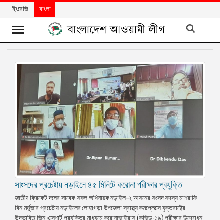
ইংরেজি
বাংলা
খবর
দলের
খবর
বিশেষ
নিবন্ধ
বিশেষ
প্রতিবেদন
মতামত
সাংসদের প্রচেষ্টায় নড়াইলে ৪৫ মিনিটে করোনা পরীক্ষার প্রযুক্তি
উন্নয়নের
বাংলাদেশ
জাতীয় ক্রিকেট দলের সাবেক সফল অধিনায়ক নড়াইল-২ আসনের সংসদ সদস্য মাশরাফি
বিন মর্তুজার প্রচেষ্টায় নড়াইলের লোহাগড়া উপজেলা স্বাস্থ্য কমপ্লেক্সে যুক্তরাষ্ট্রে
নিউজলেটার
উদ্ভাবিত জিন এক্সপার্ট প্রযুক্তির মাধ্যমে করোনাভাইরাস (কভিড-১৯) পরীক্ষার উদ্বোধন