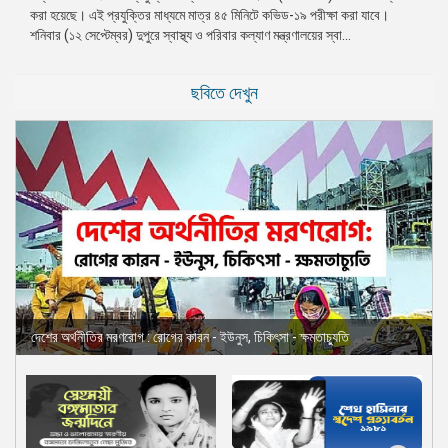
করা হয়েছে। এই প্রযুক্তির মাধ্যমে মাত্র ৪৫ মিনিটে কভিড-১৯ পরীক্ষা করা যাবে।
প্রেস
শনিবার (১২ সেপ্টেম্বর) দুপুরে স্বাস্থ্য ও পরিবার কল্যাণ মন্ত্রণালয়ের স্বা...
রিলিজ
প্রকাশনা
ছবিতে দেখুন
গ্যালারি
বিএনপি-
জামায়াত
সহিংসতা
সংগঠন
নির্বাচনী
ইশতেহার
দেশের অর্থনীতির মরণরোগ : রোগের কারন - ইউনুস, চিকিৎসা - ক্ষমতাচ্যুতি