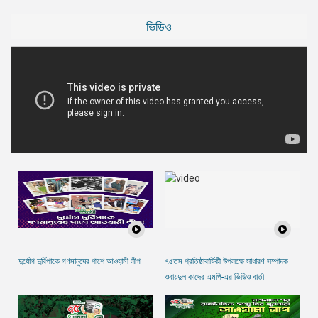
ভিডিও
দুর্যোগ দুর্বিপাকে গণমানুষের পাশে আওযা়মী লীগ
৭৫তম প্রতিষ্ঠাবার্ষিকী উপলক্ষে সাধারণ সম্পাদক
ওবায়দুল কাদের এমপি-এর ভিডিও বার্তা