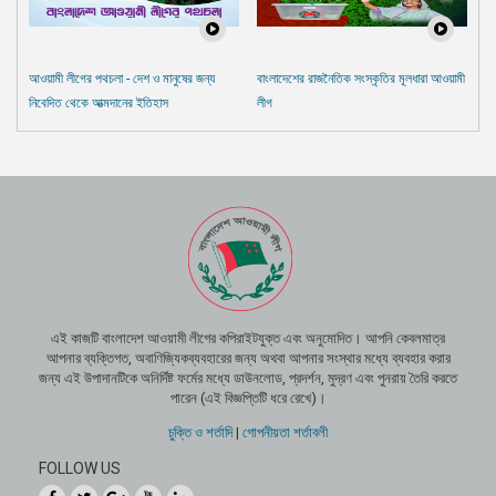
আওয়ামী লীগের পথচলা - দেশ ও মানুষের জন্য
বাংলাদেশের রাজনৈতিক সংস্কৃতির মূলধারা আওয়ামী
নিবেদিত থেকে আত্মদানের ইতিহাস
লীগ
এই কাজটি বাংলাদেশ আওয়ামী লীগের কপিরাইটযুক্ত এবং অনুমোদিত। আপনি কেবলমাত্র
আপনার ব্যক্তিগত, অবাণিজ্যিকব্যবহারের জন্য অথবা আপনার সংস্থার মধ্যে ব্যবহার করার
জন্য এই উপাদানটিকে অনির্দিষ্ট ফর্মের মধ্যে ডাউনলোড, প্রদর্শন, মুদ্রণ এবং পুনরায় তৈরি করতে
পারেন (এই বিজ্ঞপ্তিটি ধরে রেখে)।
চুক্তি ও শর্তাদি
|
গোপনীয়তা শর্তাবলী
FOLLOW US