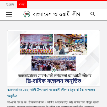
ইংরেজি
বাংলা
খবর
দলের
খবর
বিশেষ
নিবন্ধ
বিশেষ
প্রতিবেদন
মতামত
কক্সবাজারের মহেশখালী উপজেলা আওয়ামী লীগের ত্রি-বার্ষিক সম্মেলন
উন্নয়নের
বাংলাদেশ
অনুষ্ঠিত
আওয়ামী লীগের সাংগঠনিক সম্পাদক ও জাতীয় সংসদের হুইপ আবু সাঈদ আল মাহমুদ স্বপন
নিউজলেটার
বলেছেন, আদালত কর্তৃক সাজাপ্রাপ্ত বিএনপির মুখ্য নেতাকে আওয়ামী লীগ গ্রেফতার