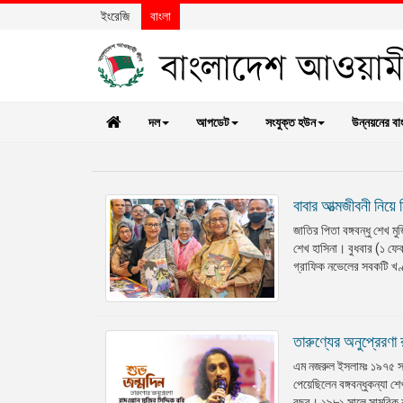
ইংরেজি
বাংলা
দল
আপডেট
সংযুক্ত হউন
উন্নয়নের বা
বাবার আত্মজীবনী নিয়ে 
জাতির পিতা বঙ্গবন্ধু শেখ ম
শেখ হাসিনা। বুধবার (১ ফেব
গ্রাফিক নভেলের সবকটি খণ্ড 
তারুণ্যের অনুপ্রেরণা 
এম নজরুল ইসলামঃ ১৯৭৫ সা
পেয়েছিলেন বঙ্গবন্ধুকন্যা 
বছর। ১৯৮১ সালে সামরিক শাস