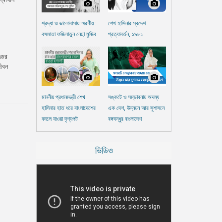
শ্রদ্ধা ও ভালোবাসায় স্মরণীয় :
শেখ হাসিনার স্বদেশ
বঙ্গমাতা ফজিলাতুন নেছা মুজিব
প্রত্যাবর্তন, ১৯৮১
্ডের
জীবন
.
মাননীয় প্রধানমন্ত্রী শেখ
সঙ্কটে ও সম্ভাবনায় অদম্য
হাসিনার হাত ধরে বাংলাদেশের
এক দেশ, উন্নয়ন আর সুশাসনে
বদলে যাওয়া দৃশ্যপট
বঙ্গবন্ধুর বাংলাদেশ
ভিডিও