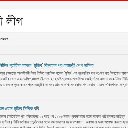
ংলাদেশ
নির্মিত গ্রাফিক নভেল 'মুজিব' কিনলেন প্রধানমন্ত্রী শেখ হাসিনা
ুজিবুর রহমানের আত্মজীবনী নিয়ে নির্মিত গ্রাফিক নভেল 'মুজিব' এর প্রকাশিত দশ খণ্ডের বই কিনলেন প্রধানমন
্রুয়ারি) বাংলা একাডেমি প্রাঙ্গণে বইমেলা-২০২৩ উদ্বোধন শেষে সিআরআই স্টলে এসে বাবাকে নিয়ে নির্মি
একসঙ্গে ক্রয় করেন প্রধানমন্ত্রী। এ সময় তার সঙ্গে ছিলেন বোন শেখ রেহানা। মেলা পরিদর্শনকালে গ্রা
রাদওয়ান মুজিব সিদ্দিক ববি
লের রাজনৈতিক পট পরিবর্তনের ২১ বছর পর ১৯৯৬ সালে প্রথমবারের মতো সরকার পরিচালনায় দায়িত্ব
শেখ হাসিনা। যিনি বর্তমানে চতুর্থবারের মতো বাংলাদেশের সরকারপ্রধান। অবশ্য এ জন্য অপেক্ষা করতে হয়
কদের রক্তচক্ষু উপেক্ষা করে তিনি ফিরেছিলেন দেশে। বৃহৎ ত্যাগ ছাড়া কোনো মহৎ অর্জন সম্ভব নয়। 