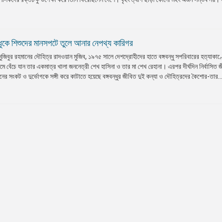
বন্ধুকে শিশুদের মানসপটে তুলে আনার নেপথ্য কারিগর
খ মুজিবুর রহমানের দৌহিত্র রাদওয়ান মুজিব, ১৯৭৫ সালে দেশদ্রোহীদের হাতে বঙ্গবন্ধু সপরিবারের হত্যাকাণ
রমে বেঁচে যান তার একমাত্র খালা জননেত্রী শেখ হাসিনা ও তার মা শেখ রেহানা। এরপর দীর্ঘদিন নির্বাসিত 
ের সংকট ও দুর্ভোগকে সঙ্গী করে কাটাতে হয়েছে বঙ্গবন্ধুর জীবিত দুই কন্যা ও দৌহিত্রদের কৈশোর-তার..