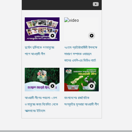
দুর্যোগ দুর্বিপাকে গণমানুষের
৭৫তম প্রতিষ্ঠাবার্ষিকী উপলক্ষে
পাশে আওযা়মী লীগ
সাধারণ সম্পাদক ওবায়দুল
কাদের এমপি-এর ভিডিও বার্তা
আওয়ামী লীগের পথচলা - দেশ
বাংলাদেশের রাজনৈতিক
ও মানুষের জন্য নিবেদিত থেকে
সংস্কৃতির মূলধারা আওয়ামী লীগ
আত্মদানের ইতিহাস