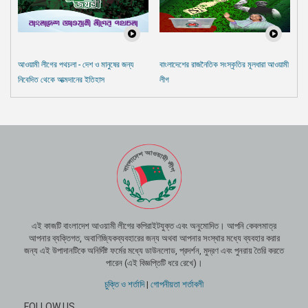
আওয়ামী লীগের পথচলা - দেশ ও মানুষের জন্য
বাংলাদেশের রাজনৈতিক সংস্কৃতির মূলধারা আওয়ামী
নিবেদিত থেকে আত্মদানের ইতিহাস
লীগ
এই কাজটি বাংলাদেশ আওয়ামী লীগের কপিরাইটযুক্ত এবং অনুমোদিত। আপনি কেবলমাত্র
আপনার ব্যক্তিগত, অবাণিজ্যিকব্যবহারের জন্য অথবা আপনার সংস্থার মধ্যে ব্যবহার করার
জন্য এই উপাদানটিকে অনির্দিষ্ট ফর্মের মধ্যে ডাউনলোড, প্রদর্শন, মুদ্রণ এবং পুনরায় তৈরি করতে
পারেন (এই বিজ্ঞপ্তিটি ধরে রেখে)।
চুক্তি ও শর্তাদি
|
গোপনীয়তা শর্তাবলী
FOLLOW US