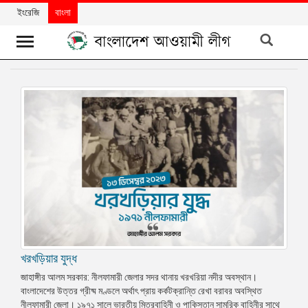
ইংরেজি
বাংলা
খবর
দলের
খবর
বিশেষ
নিবন্ধ
বিশেষ
প্রতিবেদন
মতামত
খরখড়িয়ার যুদ্ধ
উন্নয়নের
বাংলাদেশ
জাহাঙ্গীর আলম সরকার: নীলফামারী জেলার সদর থানায় খরখরিয়া নদীর অবস্থান।
বাংলাদেশের উত্তর গ্রীষ্ম মণ্ডলে অর্থাৎ প্রায় কর্কটক্রান্তি রেখা বরাবর অবস্থিত
নিউজলেটার
নীলফামারী জেলা। ১৯৭১ সালে ভারতীয় মিত্রবাহিনী ও পাকিস্তান সামরিক বাহিনীর সাথে