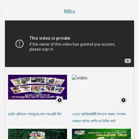
ভিডিও
দুর্যোগ দুর্বিপাকে গণমানুষের পাশে আওযা়মী লীগ
৭৫তম প্রতিষ্ঠাবার্ষিকী উপলক্ষে সাধারণ সম্পাদক
ওবায়দুল কাদের এমপি-এর ভিডিও বার্তা