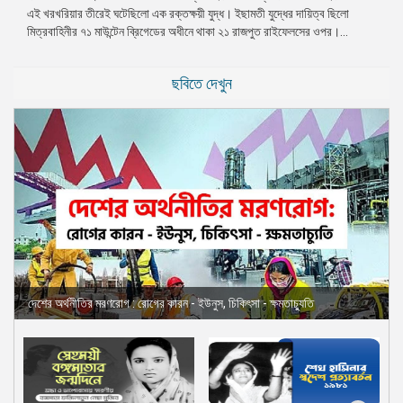
এই খরখরিয়ার তীরেই ঘটেছিলো এক রক্তক্ষয়ী যুদ্ধ। ইছামতী যুদ্ধের দায়িত্ব ছিলো
প্রেস
মিত্রবাহিনীর ৭১ মাউন্টেন ব্রিগেডের অধীনে থাকা ২১ রাজপুত রাইফেলসের ওপর।...
রিলিজ
প্রকাশনা
ছবিতে দেখুন
গ্যালারি
বিএনপি-
জামায়াত
সহিংসতা
সংগঠন
নির্বাচনী
ইশতেহার
দেশের অর্থনীতির মরণরোগ : রোগের কারন - ইউনুস, চিকিৎসা - ক্ষমতাচ্যুতি