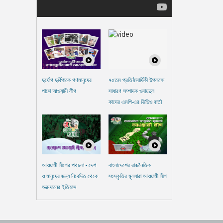
দুর্যোগ দুর্বিপাকে গণমানুষের
৭৫তম প্রতিষ্ঠাবার্ষিকী উপলক্ষে
পাশে আওযা়মী লীগ
সাধারণ সম্পাদক ওবায়দুল
কাদের এমপি-এর ভিডিও বার্তা
আওয়ামী লীগের পথচলা - দেশ
বাংলাদেশের রাজনৈতিক
ও মানুষের জন্য নিবেদিত থেকে
সংস্কৃতির মূলধারা আওয়ামী লীগ
আত্মদানের ইতিহাস