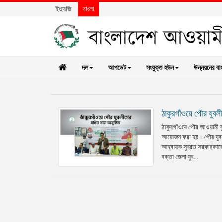
ইংরেজি
বাংলা
দল
আপডেট
সংযুক্ত হউন
উন্নয়নের বা
ঠাকুরগাঁওয়ে পৌর যুবলী
ঠাকুরগাঁওয়ে পৌর আওয়ামী য
আয়োজন করা হয়। পৌর যুব
আহ্বায়ক সুব্রত সরকারকার
বক্তা জেলা যুব...