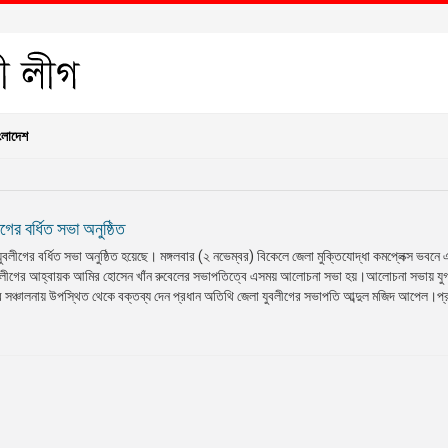
ংলাদেশ
গের বর্ধিত সভা অনুষ্ঠিত
ুবলীগের বর্ধিত সভা অনুষ্ঠিত হয়েছে। মঙ্গলবার (২ নভেম্বর) বিকেলে জেলা মুক্তিযোদ্ধা কমপ্লেক্স ভবনে
লীগের আহ্বায়ক আমির হোসেন খাঁন রুবেলের সভাপতিত্বে এসময় আলোচনা সভা হয়।আলোচনা সভায় যুগ
ে সঞ্চালনায় উপস্থিত থেকে বক্তব্য দেন প্রধান অতিথি জেলা যুবলীগের সভাপতি আব্দুল মজিদ আপেল।প্