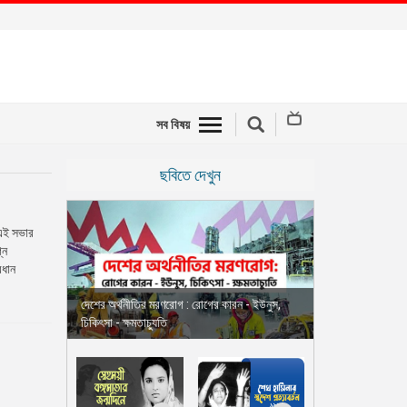
সব বিষয়
ছবিতে দেখুন
 এই সভার
্ন
রধান
দেশের অর্থনীতির মরণরোগ : রোগের কারন - ইউনুস,
চিকিৎসা - ক্ষমতাচ্যুতি