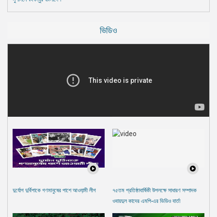
ভিডিও
দুর্যোগ দুর্বিপাকে গণমানুষের পাশে আওযা়মী লীগ
৭৫তম প্রতিষ্ঠাবার্ষিকী উপলক্ষে সাধারণ সম্পাদক
ওবায়দুল কাদের এমপি-এর ভিডিও বার্তা