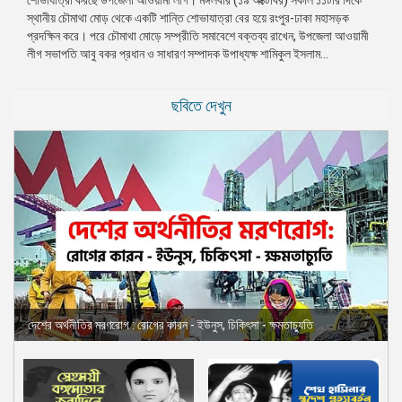
স্থানীয় চৌমাথা মোড় থেকে একটি শান্তি শোভাযাত্রা বের হয়ে রংপুর-ঢাকা মহাসড়ক
প্রেস
প্রদক্ষিন করে। পরে চৌমাথা মোড়ে সম্প্রীতি সমাবেশে বক্তব্য রাখেন, উপজেলা আওয়ামী
রিলিজ
লীগ সভাপতি আবু বকর প্রধান ও সাধারণ সম্পাদক উপাধ্যক্ষ শামিকুল ইসলাম...
প্রকাশনা
ছবিতে দেখুন
গ্যালারি
বিএনপি-
জামায়াত
সহিংসতা
সংগঠন
নির্বাচনী
ইশতেহার
দেশের অর্থনীতির মরণরোগ : রোগের কারন - ইউনুস, চিকিৎসা - ক্ষমতাচ্যুতি