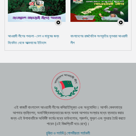
আওয়ামী লীগের পথচলা - দেশ ও মানুষের জন্য
বাংলাদেশের রাজনৈতিক সংস্কৃতির মূলধারা আওয়ামী
নিবেদিত থেকে আত্মদানের ইতিহাস
লীগ
এই কাজটি বাংলাদেশ আওয়ামী লীগের কপিরাইটযুক্ত এবং অনুমোদিত। আপনি কেবলমাত্র
আপনার ব্যক্তিগত, অবাণিজ্যিকব্যবহারের জন্য অথবা আপনার সংস্থার মধ্যে ব্যবহার করার
জন্য এই উপাদানটিকে অনির্দিষ্ট ফর্মের মধ্যে ডাউনলোড, প্রদর্শন, মুদ্রণ এবং পুনরায় তৈরি করতে
পারেন (এই বিজ্ঞপ্তিটি ধরে রেখে)।
চুক্তি ও শর্তাদি
|
গোপনীয়তা শর্তাবলী