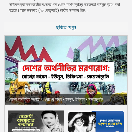
সাইকেল র‌্যালিসহ জাতীয় সংসদের পক্ষ থেকে বিশেষ স্বাস্থ্য সচেতনতা কর্মসূচি গ্রহণ করা
প্রেস
হয়েছে। আজ মঙ্গলবার (২৫ ফেব্রুয়ারি) জাতীয় সংসদের মিড...
রিলিজ
প্রকাশনা
ছবিতে দেখুন
গ্যালারি
বিএনপি-
জামায়াত
সহিংসতা
সংগঠন
নির্বাচনী
ইশতেহার
দেশের অর্থনীতির মরণরোগ : রোগের কারন - ইউনুস, চিকিৎসা - ক্ষমতাচ্যুতি