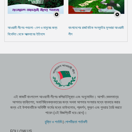
আওয়ামী লীগের পথচলা - দেশ ও মানুষের জন্য
বাংলাদেশের রাজনৈতিক সংস্কৃতির মূলধারা আওয়ামী
নিবেদিত থেকে আত্মদানের ইতিহাস
লীগ
এই কাজটি বাংলাদেশ আওয়ামী লীগের কপিরাইটযুক্ত এবং অনুমোদিত। আপনি কেবলমাত্র
আপনার ব্যক্তিগত, অবাণিজ্যিকব্যবহারের জন্য অথবা আপনার সংস্থার মধ্যে ব্যবহার করার
জন্য এই উপাদানটিকে অনির্দিষ্ট ফর্মের মধ্যে ডাউনলোড, প্রদর্শন, মুদ্রণ এবং পুনরায় তৈরি করতে
পারেন (এই বিজ্ঞপ্তিটি ধরে রেখে)।
চুক্তি ও শর্তাদি
|
গোপনীয়তা শর্তাবলী
FOLLOW US