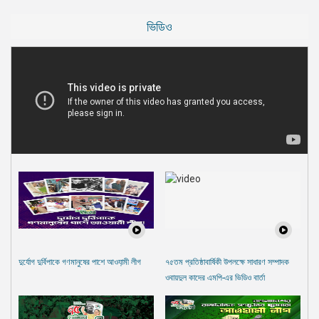
ভিডিও
দুর্যোগ দুর্বিপাকে গণমানুষের পাশে আওযা়মী লীগ
৭৫তম প্রতিষ্ঠাবার্ষিকী উপলক্ষে সাধারণ সম্পাদক
ওবায়দুল কাদের এমপি-এর ভিডিও বার্তা