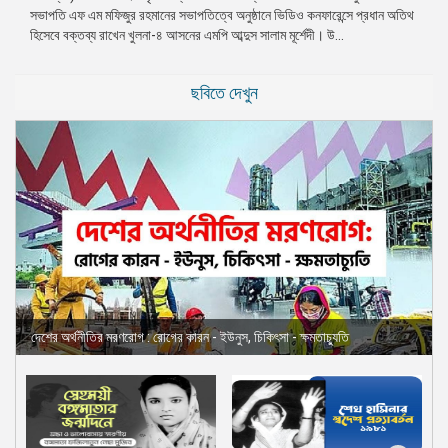
সভাপতি এফ এম মফিজুর রহমানের সভাপতিত্বে অনুষ্ঠানে ভিডিও কনফারেন্সে প্রধান অতিথ
প্রেস
হিসেবে বক্তব্য রাখেন খুলনা-৪ আসনের এমপি আব্দুস সালাম মূর্শেদী। উ...
রিলিজ
প্রকাশনা
ছবিতে দেখুন
গ্যালারি
বিএনপি-
জামায়াত
সহিংসতা
সংগঠন
নির্বাচনী
ইশতেহার
দেশের অর্থনীতির মরণরোগ : রোগের কারন - ইউনুস, চিকিৎসা - ক্ষমতাচ্যুতি