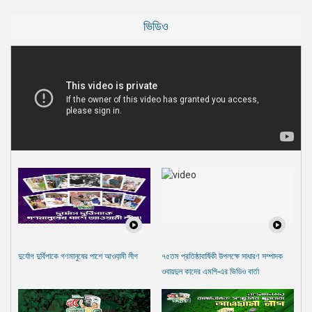
ভিডিও
দুর্যোগ দুর্বিপাকে গণমানুষের পাশে আওযা়মী লীগ
৭৫তম প্রতিষ্ঠাবার্ষিকী উপলক্ষে সাধারণ সম্পাদক
ওবায়দুল কাদের এমপি-এর ভিডিও বার্তা