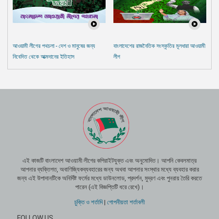
আওয়ামী লীগের পথচলা - দেশ ও মানুষের জন্য
বাংলাদেশের রাজনৈতিক সংস্কৃতির মূলধারা আওয়ামী
নিবেদিত থেকে আত্মদানের ইতিহাস
লীগ
এই কাজটি বাংলাদেশ আওয়ামী লীগের কপিরাইটযুক্ত এবং অনুমোদিত। আপনি কেবলমাত্র
আপনার ব্যক্তিগত, অবাণিজ্যিকব্যবহারের জন্য অথবা আপনার সংস্থার মধ্যে ব্যবহার করার
জন্য এই উপাদানটিকে অনির্দিষ্ট ফর্মের মধ্যে ডাউনলোড, প্রদর্শন, মুদ্রণ এবং পুনরায় তৈরি করতে
পারেন (এই বিজ্ঞপ্তিটি ধরে রেখে)।
চুক্তি ও শর্তাদি
|
গোপনীয়তা শর্তাবলী
FOLLOW US