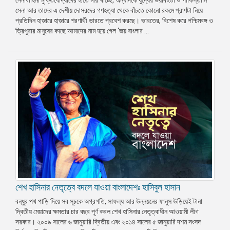
সেনাবাহিনী মুক্তিযোদ্ধাদের হাতে মার খাচ্ছে, অন্যদিকে যুদ্ধের ভয়াবহতা ও পাকিস্তানি
সেনা আর তাদের এ দেশীয় দোসরদের গণহত্যা থেকে বাঁচতে কোনো রকমে প্রাণটা নিয়ে
প্রেস
প্রতিদিন হাজারে হাজারে শরণার্থী ভারতে প্রবেশ করছে। ভারতের, বিশেষ করে পশ্চিমবঙ্গ ও
রিলিজ
ত্রিপুরার মানুষের কাছে আমাদের নাম হয়ে গেল ‘জয় বাংলার ...
প্রকাশনা
গ্যালারি
বিএনপি-
জামায়াত
সহিংসতা
সংগঠন
নির্বাচনী
ইশতেহার
শেখ হাসিনার নেতৃত্বে বদলে যাওয়া বাংলাদেশঃ হাসিবুল হাসান
বন্ধুর পথ পাড়ি দিয়ে সব সূচকে অগ্রগতি, সাফল্য আর উন্নয়নের ফানুস উড়িয়েই টানা
দ্বিতীয় মেয়াদের ক্ষমতার চার বছর পূর্ণ করল শেখ হাসিনার নেতৃত্বাধীন আওয়ামী লীগ
সরকার। ২০০৯ সালের ৬ জানুয়ারি দ্বিতীয় এবং ২০১৪ সালের ৫ জানুয়ারি দশম সংসদ