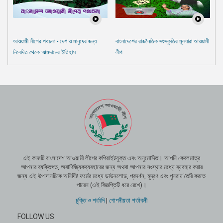
আওয়ামী লীগের পথচলা - দেশ ও মানুষের জন্য
বাংলাদেশের রাজনৈতিক সংস্কৃতির মূলধারা আওয়ামী
নিবেদিত থেকে আত্মদানের ইতিহাস
লীগ
এই কাজটি বাংলাদেশ আওয়ামী লীগের কপিরাইটযুক্ত এবং অনুমোদিত। আপনি কেবলমাত্র
আপনার ব্যক্তিগত, অবাণিজ্যিকব্যবহারের জন্য অথবা আপনার সংস্থার মধ্যে ব্যবহার করার
জন্য এই উপাদানটিকে অনির্দিষ্ট ফর্মের মধ্যে ডাউনলোড, প্রদর্শন, মুদ্রণ এবং পুনরায় তৈরি করতে
পারেন (এই বিজ্ঞপ্তিটি ধরে রেখে)।
চুক্তি ও শর্তাদি
|
গোপনীয়তা শর্তাবলী
FOLLOW US