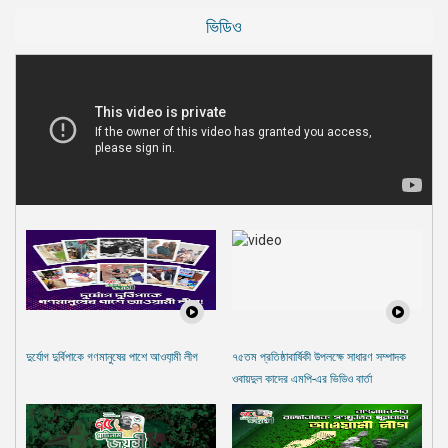
ভিডিও
দুর্যোগ দুর্বিপাকে গণমানুষের পাশে আওযা়মী লীগ
৭৫তম প্রতিষ্ঠাবার্ষিকী উপলক্ষে সাধারণ সম্পাদক
ওবায়দুল কাদের এমপি-এর ভিডিও বার্তা