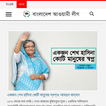
ইংরেজি
বাংলা
খবর
দলের
খবর
বিশেষ
নিবন্ধ
বিশেষ
প্রতিবেদন
মতামত
উন্নয়নের
বাংলাদেশ
একজন শেখ হাসিনা কোটি মানুষের স্বপ্নঃ আবদুল মান্নান
১৯৭১ সালের কথা বলছি। তখন আমাদের মুক্তিযুদ্ধ তুঙ্গে। একদিকে পাকিস্তান
নিউজলেটার