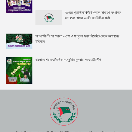
৭৫তম প্রতিষ্ঠাবার্ষিকী উপলক্ষে সাধারণ সম্পাদক
ওবায়দুল কাদের এমপি-এর ভিডিও বার্তা
আওয়ামী লীগের পথচলা - দেশ ও মানুষের জন্য নিবেদিত থেকে আত্মদানের
ইতিহাস
বাংলাদেশের রাজনৈতিক সংস্কৃতির মূলধারা আওয়ামী লীগ