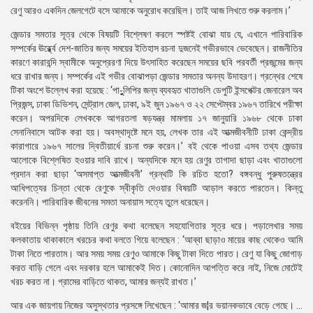
রেণু আরও একদিন জেলগেটে বসে আমাকে অনুরোধ করেছিল। তাই আজ লিখতে শুরু করলাম।’
জেন্ডার সমতার সূত্র থেকে বিষয়টি বিশ্লেষণ করলে স্পষ্টই বোঝা যায় যে, এখানে পারিবারিক
সম্পর্কের ঊর্র্ধ্বে দেশ-জাতির জন্য সময়ের ইতিহাস রচনা দুজনেই গভীরভাবে ভেবেছেন। রাজনীতির
কারণে কারাবন্দি স্বামীকে অনুপ্রেরণা দিয়ে উৎসাহিত করেছেন সময়ের ছবি পরবর্তী প্রজন্মের জন্য
ধরে রাখার জন্য। সম্পর্কের এই গভীর বোঝাপড়া জেন্ডার সমতার অনন্য উদাহরণ। গ্রন্থের শেষে
টিকা অংশে উল্লেখ করা হয়েছে : ‘পা-ুুলিপির জন্য ব্যবহৃত খাতাগুলি ডেপুটি ইন্সপেক্টর জেনারেল অব
প্রিজন্স, ঢাকা ডিভিশন, সেন্ট্রাল জেল, ঢাকা, ৯ই জুন ১৯৬৭ ও ২২ সেপ্টেম্বর ১৯৬৭ তারিখে পরীক্ষা
করেন। অপরদিকে লেখককে আগরতলা ষড়যন্ত্র মামলায় ১৭ জানুয়ারি ১৯৬৮ থেকে ঢাকা
সেনানিবাসে আটক করা হয়। অবস্থাদৃষ্টে মনে হয়, লেখক তার এই আত্মজীবনীটি ঢাকা কেন্দ্রীয়
কারাগারে ১৯৬৭ সালের দ্বিতীয়ার্ধে রচনা শুরু করেন।’ বই থেকে পাওয়া এসব তথ্য জেন্ডার
আলোকে বিশ্লেষিত হওয়ার দাবি রাখে। অন্যদিকে মনে হয় রেণুর তাগাদা ছাড়া এবং খাতাগুলো
প্রদান করা ছাড়া ‘অসমাপ্ত আত্মজীবনী’ গ্রন্থটি কি রচিত হতো? বঙ্গবন্ধু পুরুষতন্ত্রের
আধিপত্যের চিন্তা থেকে রেণুকে স্বীকৃতি দেওয়ার বিষয়টি আড়াল করতে পারতেন। কিন্তু
করেননি। পারিবারিক জীবনের সমতা অনায়াস সত্যে তুলে ধরেছেন।
বইয়ের বিভিন্ন পৃষ্ঠায় তিনি রেণুর কথা বলেছেন সহযোগিতার সূত্র ধরে। পড়ালেখার সময়
কলকাতায় থাকাকালে খরচের কথা বলতে গিয়ে বলেছেন : ‘আব্বা ছাড়াও মায়ের কাছ থেকেও আমি
টাকা নিতে পারতাম। আর সময় সময় রেণুও আমাকে কিছু টাকা দিতে পারত। রেণু যা কিছু জোগাড়
করত বাড়ি গেলে এবং দরকার হলে আমাকেই দিত। কোনোদিন আপত্তি করে নাই, নিজে মোটেই
খরচ করত না। গ্রামের বাড়িতে থাকত, আমার জন্যই রাখত।’
আর এক জায়গায় নিজের অসুস্থতার প্রসঙ্গে লিখেছেন : ‘আমার জ¦র ভয়ানকভাবে বেড়ে গেছে। ...