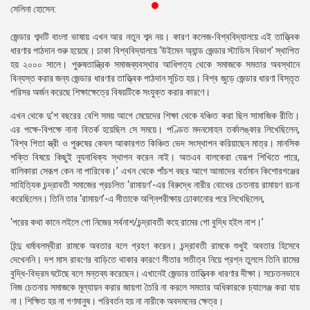
সেলিনা হোসেন:
প্রেস
রিলিজ
জেন্ডার শব্দটি বাংলা ভাষায় এখন আর নতুন শব্দ নয়। কারণ কলেজ-বিশ্ববিদ্যালয়ে এই তাত্ত্বিক
ধারণার পাঠদান শুরু হয়েছে। ঢাকা
বিশ্ববিদ্যালয়ে
‘উইমেন অ্যান্ড জেন্ডার স্টাডিস বিভাগ’ স্থাপিত
প্রকাশনা
হয় ২০০০ সালে। পুরুষতান্ত্রিক সমাজব্যবস্থার আধিপত্য থেকে সমাজকে সমতার অবস্থানে
বিন্যস্ত করার জন্য জেন্ডার ধারণার তাত্ত্বিক পাঠদান সূচিত হয়। বিশ্ব জুড়ে জেন্ডার ধারণা বিস্তৃত
গ্যালারি
পরিসর অর্জন করেছে শিক্ষাক্ষেত্রে বিষয়টিকে সংযুক্ত করার কারণে।
বিএনপি-
এখন থেকে দু’শ বছরের বেশি সময় আগে মেয়েদের শিক্ষা থেকে বঞ্চিত করা ছিল সামাজিক রীতি।
জামায়াত
এর পক্ষে-বিপক্ষে নানা বিতর্ক হয়েছিল সে সময়ে। পণ্ডিত মদনমোহন তর্কালঙ্কার লিখেছিলেন,
সহিংসতা
‘
বিশ্ব
পিতা স্ত্রী ও পুরুষের কেবল আকারগত কিঞ্চিত ভেদ সংস্থাপন করিয়াছেন মাত্র। মানসিক
শক্তি বিষয়ে কিছুই ন্যূনাধিক্য স্থাপন করেন নাই। অতএব বালকেরা যেরূপ শিখিতে পারে,
সংগঠন
বালিকারা সেরূপ কেন না পারিবেক।’ এখন থেকে পাঁচশ বছর আগে আমাদের বর্তমান কিশোরগঞ্জের
সাহিত্যিক চন্দ্রাবতী সমাজের প্রচলিত ‘রামায়ণ’-এর বিরুদ্ধে নারীর বোধের চেতনায় রামায়ণ রচনা
নির্বাচনী
করেছিলেন। তিনি তার ‘রামায়ণ’-এ সীতাকে অগ্নিপরীক্ষায় ঢোকানোর পরে লিখেছিলেন,
ইশতেহার
‘পরের কথা কানে লইলে গো নিজের সর্বনাশ/চন্দ্রাবতী কহে রামের গো বুদ্ধি হইল নাশ।’
হিন্দু ধর্মাবলম্বীরা রামকে অবতার বলে গ্রহণ করেন। চন্দ্রাবতী রামকে শুধুই অবতার হিসেবে
দেখেননি। দশ মাস রাবণের বাড়িতে থাকার কারণে সীতার সতীত্ব নিয়ে প্রশ্ন তুললে তিনি রামের
বুদ্ধি-বিভ্রম ঘটেছে বলে মন্তব্য করেছেন। এখানেই জেন্ডার তাত্ত্বিক ধারণার দীক্ষা। সচেতনভাবে
নিজ চেতনায় সমাজকে মূল্যায়ন করার জায়গা তৈরি না করলে সমতার অধিকারকে চ্যালেঞ্জ করা যায়
না। শিক্ষিত হয় না গণমানুষ। পরিবর্তন হয় না নারীকে অবদমনের ক্ষেত্র।