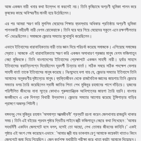
আজ একজন নারী খনার কথা উল্লেখ না করলেই নয়। তিনি কৃষিচাষে অগ্রণী ভূমিকা পালন করে
কৃষকের কাছে অবিস্মরণীয় মানবী হয়ে উঠেছিলেন।
এর পর আমরা স্মরণ করি মুসলিম মেয়েদের শিক্ষার ব্যবস্থায় অধিকার প্রতিষ্ঠায় অগ্রণী ভূমিকা
পালনকারী মহীয়সী নারী বেগম রোকেয়াকে। তিনি ঘরে ঘরে গিয়ে মেয়েদের স্কুলে এনে রক্ষণশীলতার
গ-ি ভেঙেছিলেন। সমাজকে জেন্ডার সমতার মুখোমুখি করেছিলেন।
এভাবে ইতিহাসের ধারাবাহিকতায় নারী তার জ্ঞান দিয়ে পরিচর্যা করেছে সমাজকে। এগিয়েছে সমাজের
স্রোত। আজকে এই ধারাবাহিকতায় স্মরণ করি একজন অসাধারণ প্রজ্ঞার মানুষ বেগম ফজিলাতুন
নেছা মুজিবকে। তিনি বাংলাদেশের ইতিহাসের প্রেক্ষাপটে একজন সাহসী নারী। দুর্বার সাহসে
ইতিহাসের ক্রান্তিলগ্নে দিয়েছিলেন দূরদর্শী চিন্তার বার্তা। সঠিক সময়ে সঠিক পদক্ষেপ ফেলার
সাহসী বার্তা তাকে ইতিহাসের মানুষ করেছে। নিঃসন্দেহে বলা যায় যে, জেন্ডার সমতার ইতিহাসে তিনি
আমাদের অনুকরণীয় দৃষ্টান্তের মানুষ। ব্যক্তিজীবন থেকে রাজনৈতিক জ্ঞানের জায়গায় তিনি জেন্ডার
সমতার বলয় তৈরি করেছিলেন স্বামী জাতির পিতা শেখ মুজিবুর রহমানের পাশে দাঁড়িয়ে। দুজনের
পরিশীলিত জীবনের নানা সূত্রে কোথাও পুরুষতান্ত্রিক আধিপত্যের জায়গা তৈরি হয়নি। বাংলার
জনজীবনে এ এক দিগন্ত বিথারী উদ্ভাসন। জেন্ডার সমতার আলোয় ঝরেছে টুঙ্গিপাড়ার বাড়ির
প্রাঙ্গণে অজস্র শিউলী।
বঙ্গবন্ধু শেখ মুজিবুর রহমান ‘অসমাপ্ত আত্মজীবনী’ গ্রন্থটি রচনা করেন জেলখানায় রাজবন্দি থাকার
সময়। তিনি এই বইয়ের প্রথম পৃষ্ঠার দ্বিতীয় লাইনে স্ত্রী ফজিলাতুন নেছার কথা লিখেছেন : ‘আমার
সহধর্মিণী একদিন জেলগেটে বসে বলল, বসেই তো আছো, লেখ তোমার জীবনের কাহিনি।’ একই
পৃষ্ঠার এই অংশ শেষ করেছেন এভাবে : ‘আমার স্ত্রী যার ডাকনাম রেণু আমাকে কয়েকটা খাতাও কিনে
জেলগেটে জমা দিয়ে গিয়েছিল। জেল কর্তৃপক্ষ যথারীতি পরীক্ষা করে খাতা কয়টা আমাকে দিয়েছেন।