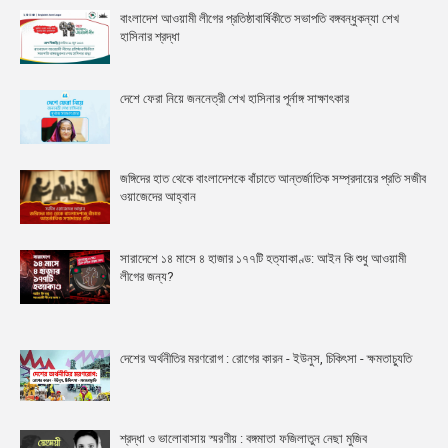
বাংলাদেশ আওয়ামী লীগের প্রতিষ্ঠাবার্ষিকীতে সভাপতি বঙ্গবন্ধুকন্যা শেখ
হাসিনার শ্রদ্ধা
দেশে ফেরা নিয়ে জননেত্রী শেখ হাসিনার পূর্নাঙ্গ সাক্ষাৎকার
জঙ্গিদের হাত থেকে বাংলাদেশকে বাঁচাতে আন্তর্জাতিক সম্প্রদায়ের প্রতি সজীব
ওয়াজেদের আহ্বান
সারাদেশে ১৪ মাসে ৪ হাজার ১৭৭টি হত্যাকাণ্ড: আইন কি শুধু আওয়ামী
লীগের জন্য?
দেশের অর্থনীতির মরণরোগ : রোগের কারন - ইউনুস, চিকিৎসা - ক্ষমতাচ্যুতি
শ্রদ্ধা ও ভালোবাসায় স্মরণীয় : বঙ্গমাতা ফজিলাতুন নেছা মুজিব