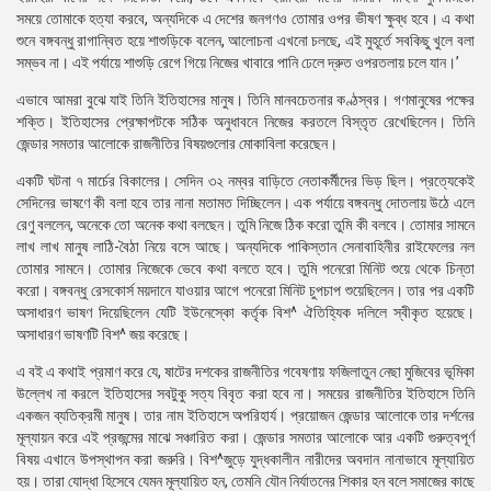
সময়ে তোমাকে হত্যা করবে, অন্যদিকে এ দেশের জনগণও তোমার ওপর ভীষণ ক্ষুব্ধ হবে। এ কথা
শুনে বঙ্গবন্ধু রাগান্বিত হয়ে শাশুড়িকে বলেন, আলোচনা এখনো চলছে, এই মুহূর্তে সবকিছু খুলে বলা
সম্ভব না। এই পর্যায়ে শাশুড়ি রেগে গিয়ে নিজের খাবারে পানি ঢেলে দ্রুত ওপরতলায় চলে যান।’
এভাবে আমরা বুঝে যাই তিনি ইতিহাসের মানুষ। তিনি মানবচেতনার কণ্ঠস্বর। গণমানুষের পক্ষের
শক্তি। ইতিহাসের প্রেক্ষাপটকে সঠিক অনুধাবনে নিজের করতলে বিস্তৃত রেখেছিলেন। তিনি
জেন্ডার সমতার আলোকে রাজনীতির বিষয়গুলোর মোকাবিলা করেছেন।
একটি ঘটনা ৭ মার্চের বিকালের। সেদিন ৩২ নম্বর বাড়িতে নেতাকর্মীদের ভিড় ছিল। প্রত্যেকেই
সেদিনের ভাষণে কী বলা হবে তার নানা মতামত দিচ্ছিলেন। এক পর্যায়ে বঙ্গবন্ধু দোতলায় উঠে এলে
রেণু বললেন, অনেকে তো অনেক কথা বলছেন। তুমি নিজে ঠিক করো তুমি কী বলবে। তোমার সামনে
লাখ লাখ মানুষ লাঠি-বৈঠা নিয়ে বসে আছে। অন্যদিকে পাকিস্তান সেনাবাহিনীর রাইফেলের নল
তোমার সামনে। তোমার নিজেকে ভেবে কথা বলতে হবে। তুমি পনেরো মিনিট শুয়ে থেকে চিন্তা
করো। বঙ্গবন্ধু রেসকোর্স ময়দানে যাওয়ার আগে পনেরো মিনিট চুপচাপ শুয়েছিলেন। তার পর একটি
অসাধারণ ভাষণ দিয়েছিলেন যেটি ইউনেস্কো কর্তৃক বিশ^ ঐতিহ্যিক দলিলে স্বীকৃত হয়েছে।
অসাধারণ ভাষণটি বিশ^ জয় করেছে।
এ বই এ কথাই প্রমাণ করে যে, ষাটের দশকের রাজনীতির গবেষণায় ফজিলাতুন নেছা মুজিবের ভূমিকা
উল্লেখ না করলে ইতিহাসের সবটুকু সত্য বিবৃত করা হবে না। সময়ের রাজনীতির ইতিহাসে তিনি
একজন ব্যতিক্রমী মানুষ। তার নাম ইতিহাসে অপরিহার্য। প্রয়োজন জেন্ডার আলোকে তার দর্শনের
মূল্যায়ন করে এই প্রজন্মের মাঝে সঞ্চারিত করা। জেন্ডার সমতার আলোকে আর একটি গুরুত্বপূর্ণ
বিষয় এখানে উপস্থাপন করা জরুরি। বিশ^জুড়ে যুদ্ধকালীন নারীদের অবদান নানাভাবে মূল্যায়িত
হয়। তারা যোদ্ধা হিসেবে যেমন মূল্যায়িত হন, তেমনি যৌন নির্যাতনের শিকার হন বলে সমাজের কাছে