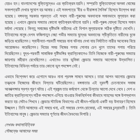
হেয়ও হন। বাংলাদেশের মুক্তিযুদ্ধেও এর ব্যতিক্রম হয়নি। সম্প্রতি মুক্তিযোদ্ধা অলকা ঘোষের
সনদপত্রটি দেখার সুযোগ হয় আমার। এই সনদপত্রে ‘বীর ও বীরাঙ্গনা সৈনিক’ হিসেবে উল্লেখ করা
হয়েছে। বঙ্গবন্ধু সরকার প্রদত্ত এই সনদে নারী-পুরুষের অবদানকে সমানভাবে মূল্যায়ন করা
হয়েছে। এখানে জেন্ডার সমতার কোনো ব্যতিক্রম ঘটানো হয়নি। নারী-পুরুষ যোদ্ধা হিসেবে সমান
মর্যাদা পেয়েছে। কিন্তু সমাজের দৃষ্টিভঙ্গি নারীদের এই বিশাল মূল্যায়নকে সঠিক দৃষ্টিতে দেখেনি।
ইতিহাসের মানুষ বেগম ফজিলাতুন নেছা গভীর সমতায় যুদ্ধের অবদানের স্বীকৃতিতে নারীদের বুকে
জড়িয়ে ধরেছিলেন। স্বাধীনতা-পরবর্তী সময়ের নানা ঘটনায় দেখা যায় নির্যাতিত নারীর অনেকের বিয়ে
আয়োজনও করেছিলেন। বিয়ের সময় নিজের গলার সোনার চেন খুলে তাদের গলায় পরিয়ে
দিয়েছিলেন। যুদ্ধ-পরবর্তী সামাজিক দৃষ্টিভঙ্গির ক্রান্তিকালেও তিনি নিজেকে নারী-পুরুষের সমতার
জায়গায় মহীয়ান রেখেছিলেন। এখানেও তার ভূমিকা জেন্ডার সমতার আলোকে উদ্ভাসিত।
ইতিহাসের বিভিন্ন পর্যায়ে তার কোনো ভুল পদক্ষেপ নেই।
এভাবে বিশ্লেষণ করে এগোলে আরও নানা প্রসঙ্গ সামনে আসবে। তারা আপন আলোয় জেন্ডার
তত্ত্বকে নিজেদের জীবনে বিস্তার ঘটিয়েছিলেন। বঙ্গমাতার এই দূরদর্শী চেতনাবোধ সমাজ
আকাক্সক্ষার স্বপ্ন পূরণ ঘটায়। এই প্রজন্ম তার কর্মযোগ থেকে চিন্তার আলো দেখে নেবে। দেশ ও
জাতির ক্রান্তিলগ্নে সঠিক পদক্ষেপে এগিয়ে যাওয়ার দিকনির্দেশনা কীভাবে সাহসের সঙ্গে উপস্থাপন
করতে হয় সেটাও শিখবে। জেন্ডার স্টাডিজ বিভাগের এই জীবন-পরিচর্যা একটি বড় উদাহরণ হিসেবে
উজ্জ্বল। তিনি আমাদের এই সময়ে খনা, এই সময়ের বেগম রোকেয়া, এই সময়ের চন্দ্রাবতী। তিনি
ইতিহাসের মানুষ। জেন্ডার সমতার পূর্ণতার জীবন বৈভবের দিশারি।
লেখকঃ কথাসাহিত্যিক
সৌজন্যেঃ আমাদের সময়