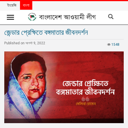
ইংরেজি
বাংলা
জেন্ডার প্রেক্ষিতে বঙ্গমাতার জীবনদর্শন
খবর
Published on আগস্ট 9, 2022
দলের
1548
খবর
বিশেষ
নিবন্ধ
বিশেষ
প্রতিবেদন
মতামত
উন্নয়নের
বাংলাদেশ
নিউজলেটার