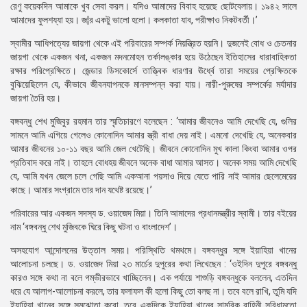
রেণু কয়েকদিন আমাকে খুব সেবা করল। যদিও আমাদের বিবাহ হয়েছে ছোটবেলায়। ১৯৪২ সালে
আমাদের ফুলশয্যা হয়। জ¦র একটু ভালো হলো। কলকাতা যাব, পরীক্ষাও নিকটবর্তী।’
স্বামীর আধিপত্যের জায়গা থেকে এই পরিবারের সম্পর্ক নিয়ন্ত্রিত হয়নি। দুজনেই বোধ ও চেতনার
জায়গা থেকে একজন খনা, একজন মদনমোহন তর্কালঙ্কার হয়ে উঠেছেন ইতিহাসের ধারাবাহিকতা
রক্ষার পরিপ্রেক্ষিতে। জেন্ডার ডিসকোর্সে তাত্ত্বিক ধারণার ঊর্ধ্বে তারা সময়ের প্রেক্ষিতকে
বুঝিয়েছিলেন যে, কীভাবে জীবনযাপনকে মানসম্পন্ন করা যায়। নারী-পুরুষের সম্পর্কের মর্যাদার
জায়গা তৈরি হয়।
বঙ্গবন্ধু শেখ মুজিবুর রহমান তার স্মৃতিচারণে বলেছেন : ‘আমার জীবনেও আমি দেখেছি যে, গুলির
সামনে আমি এগিয়ে গেলেও কোনোদিন আমার স্ত্রী বাধা দেয় নাই। এমনো দেখেছি যে, অনেকবার
আমার জীবনের ১০-১১ বছর আমি জেল খেটেছি। জীবনে কোনোদিন মুখ কালা কিংবা আমার ওপর
প্রতিবাদ করে নাই। তাহলে বোধহয় জীবনে অনেক বাধা আমার আসত। অনেক সময় আমি দেখেছি
যে, আমি যখন জেলে চলে গেছি আমি একআনা পয়সাও দিয়ে যেতে পারি নাই আমার ছেলেমেয়ের
কাছে। আমার সংগ্রামে তার দান যথেষ্ট রয়েছে।’
পরিবারের আর একজন সদস্য ড. ওয়াজেদ মিয়া। তিনি আমাদের প্রধানমন্ত্রীর স্বামী। তার বইয়ের
নাম ‘বঙ্গবন্ধু শেখ মুজিবকে ঘিরে কিছু ঘটনা ও বাংলাদেশ’।
অসহযোগ আন্দোলনের উত্তাল সময়। পরিস্থিতি থমথমে। বঙ্গবন্ধুর সঙ্গে ইয়াহিয়া খানের
আলোচনা চলছে। ড. ওয়াজেদ মিয়া ২৩ মার্চের দুপুরের কথা লিখেছেন : ‘ওইদিন দুপুরে বঙ্গবন্ধু
কারও সঙ্গে কথা না বলে গম্ভীরভাবে খাচ্ছিলেন। এক পর্যায়ে শাশুড়ি বঙ্গবন্ধুকে বললেন, এতদিন
ধরে যে আলাপ-আলোচনা করলে, তার ফলাফল কী হলো কিছু তো বলছ না। তবে বলে রাখি, তুমি যদি
ইয়াহিয়া খানের সঙ্গে সমঝোতা করো, তবে একদিকে ইয়াহিয়া খানের সামরিক বাহিনী সুবিধামতো