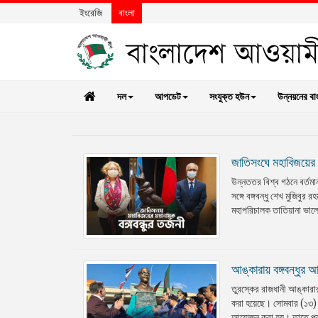
ইংরেজি
বাংলা
দল
আপডেট
সংযুক্ত হউন
উন্নয়নের বা
জাতিসংঘে মহাবিজয়ের মহ
উন্নততর বিশ্ব গঠনে বর্তমান 
সঙ্গে বঙ্গবন্ধু শেখ মুজিবুর
মহাপরিচালক তাতিয়ানা ভালোভ
আঙ্কারায় বঙ্গবন্ধুর আ
তুরস্কের রাজধানী আঙ্কারার 
করা হয়েছে। সোমবার (১৩) ড
আয়োজন করা হয়। তাতে প্রধ