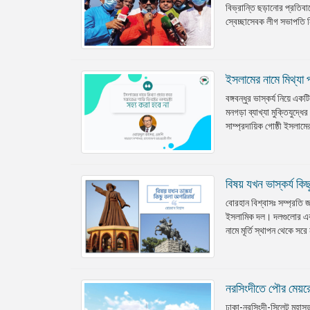
বিভ্রান্তি ছড়ানোর প্রতিব
স্বেচ্ছাসেবক লীগ সভাপতি নি
ইসলামের নামে মিথ্যা 
বঙ্গবন্ধুর ভাস্কর্য নিয়ে এক
মনগড়া ব্যাখ্যা মুক্তিযুদ্ধে
সাম্প্রদায়িক গোষ্ঠী ইসলামের
বিষয় যখন ভাস্কর্য কিছ
বোরহান বিশ্বাসঃ সম্প্রতি জা
ইসলামিক দল। দলগুলোর একটির
নামে মূর্তি স্থাপন থেকে সর
নরসিংদীতে পৌর মেয়রের 
ঢাকা-নরসিংদী-সিলেট মহাসড়