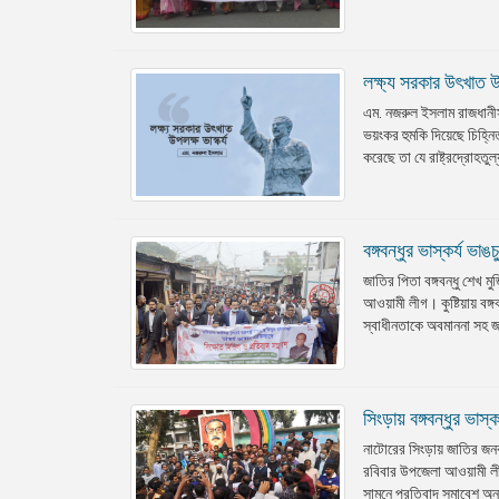
লক্ষ্য সরকার উৎখাত উ
এম. নজরুল ইসলাম রাজধানীসহ 
ভয়ংকর হুমকি দিয়েছে চিহ্
করেছে তা যে রাষ্ট্রদ্রোহ
বঙ্গবন্ধুর ভাস্কর্য ভ
জাতির পিতা বঙ্গবন্ধু শেখ ম
আওয়ামী লীগ। কুষ্টিয়ায় বঙ
স্বাধীনতাকে অবমাননা সহ জাতি
সিংড়ায় বঙ্গবন্ধুর ভাস
নাটোরের সিংড়ায় জাতির জনক
রবিবার উপজেলা আওয়ামী লীগের
সামনে প্রতিবাদ সমাবেশ অ