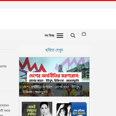
সব বিষয়
ছবিতে দেখুন
েগুলোর
দেশের অর্থনীতির মরণরোগ : রোগের কারন - ইউনুস,
চিকিৎসা - ক্ষমতাচ্যুতি
 উদ্বোধন
একটি সভার
গভ...