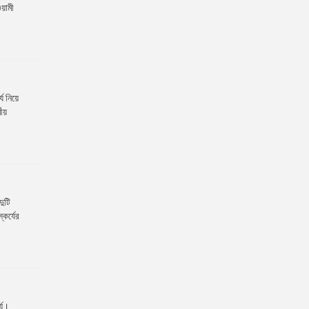
য়ামী
য নিয়ে
ীয়
দুটি
কর্যের
্য।