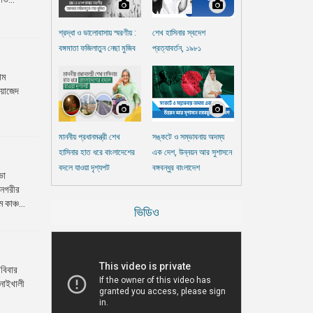
শ্রদ্ধা ও ভালোবাসায় স্মরণীয় :
শেখ হাসিনার স্বদেশ
বঙ্গমাতা ফজিলাতুন নেছা মুজিব
প্রত্যাবর্তন, ১৯৮১
াম
য়াজেদ
মাননীয় প্রধানমন্ত্রী শেখ
সঙ্কটে ও সম্ভাবনায় অদম্য
হাসিনার হাত ধরে বাংলাদেশের
এক দেশ, উন্নয়ন আর সুশাসনে
বদলে যাওয়া দৃশ্যপট
বঙ্গবন্ধুর বাংলাদেশ
ভা
 নগরীর
কাঞ্চ...
ভিডিও
রবিবার
ানাইখালী
.