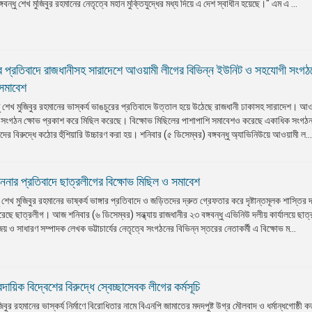
ন্ধু শেখ মুজিবুর রহমানের নেতৃত্বে মহান মুক্তিযুদ্ধের মধ্য দিয়ে এ দেশ স্বাধীন হয়েছে।" এম এ ...
ভাঙার প্রতিবাদে রাজধানীসহ সারাদেশে আওয়ামী লীগের বিভিন্ন ইউনিট ও সহযোগী সংগঠ
 সমাবেশ
বন্ধু শেখ মুজিবুর রহমানের ভাস্কর্য ভাঙচুরের প্রতিবাদে উত্তাল হয়ে উঠেছে রাজধানী ঢাকাসহ সারাদেশ। আও
ন্ন সংগঠন ক্ষোভ প্রকাশ করে মিছিল করেছে। বিক্ষোভ মিছিলের পাশাপাশি সমাবেশও করেছে একাধিক সংগ
ীদের বিরুদ্ধে কঠোর হুঁশিয়ারি উচ্চারণ করা হয়। শনিবার (৫ ডিসেম্বর) বঙ্গবন্ধু অ্যাভিনিউয়ে আওয়ামী ল..
বমাননার প্রতিবাদে ছাত্রলীগের বিক্ষোভ মিছিল ও সমাবেশ
ন্ধু শেখ মুজিবুর রহমানের ভাষ্কর্য ভাঙ্গার প্রতিবাদে ও জড়িতদের দ্রুত গ্রেফতার করে দৃষ্টান্তমূলক শাস্তির 
েছে ছাত্রলীগ। আজ শনিবার (৬ ডিসেম্বর) সন্ধ্যায় রাজধানীর ২৩ বঙ্গবন্ধু এভিনিউ দলীয় কার্যালয়ে ছাত
 ও সাধারণ সম্পাদক লেখক ভট্টাচার্যের নেতৃত্বে সংগঠনের বিভিন্ন স্তরের নেতাকর্মী এ বিক্ষোভ ম...
দায়িক বিদ্বেশের বিরুদ্ধে স্বেচ্ছাসেবক লীগের কর্মসূচি
জিবুর রহমানের ভাস্কর্য নির্মাণে বিরোধিতার নামে বিএনপি জামাতের মদদপুষ্ট উগ্র মৌলবাদ ও ধর্মান্ধগোষ্ঠী কর