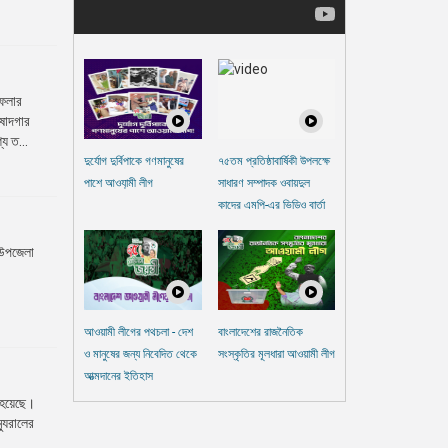
ফেলার
িষোদগার
য ত...
দুর্যোগ দুর্বিপাকে গণমানুষের
৭৫তম প্রতিষ্ঠাবার্ষিকী উপলক্ষে
পাশে আওযা়মী লীগ
সাধারণ সম্পাদক ওবায়দুল
কাদের এমপি-এর ভিডিও বার্তা
ে উপজেলা
আওয়ামী লীগের পথচলা - দেশ
বাংলাদেশের রাজনৈতিক
ও মানুষের জন্য নিবেদিত থেকে
সংস্কৃতির মূলধারা আওয়ামী লীগ
আত্মদানের ইতিহাস
 হয়েছে।
্যুরালের