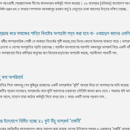
াদে আওয়ামী স্বেচ্ছাসেবক লীগের মানববন্ধন কর্মসূচি পালন করেছে। ২৯ নভেম্বর (রবিবার) বাংলাদেশ আও
র্মল রঞ্জন গুহ ও সাধারণ সম্পাদক আফজালুর রহমান বাবু'র নেতৃত্বে ঢাকা মহানগর উত্তর দক্ষিণ স্বেচ্ছ...
প্রচার করে সমাজের শান্তি বিনষ্টের অপচেষ্টা সহ্য করা হবে না- ওবায়দুল কাদের এমপি
টি ধর্মীয় সাম্প্রদায়িক গোষ্ঠী যে অনাহুত বিতর্কের সৃষ্টি করছে,তার ভিন্ন কোনো উদ্দেশ্য থাকতে পারে। ভাস্কর্
র চেতনা ও দেশের সংস্কৃতির প্রতি চ্যালেঞ্জ। স্বাধীন বাংলাদেশের স্থপতি বঙ্গবন্ধুর ভাস্কর্য নিয়ে একটি ধর্ম
 অপব্যাখ্যা দিয়ে ধর্মপ্রিয় মানুষের মনে বিদ্বেষ ছড়ানোর অপচেষ্টা করছে, স্বাধীনতা পরবর্তী সম...
ু বলা অপরিহার্য
তির পিতা বঙ্গবন্ধু শেখ মুজিবুর রহমানের একটি ভাস্কর্যকে ‘মূর্তি’ আখ্যা দিয়ে তা অপসারণের দাবি করেছে 
 প্রধান বলেছেন, ভাস্কর্যের নামে মূর্তি স্থাপনের চক্রান্ত তৌহিদি জনতা রুখে দেবে। সরকার যদি ভাস্
ে না আসে, তাহলে তারা কঠোর কর্মসূচি দিতে বাধ্য হবে। অন্য একটি দলের প্রধান তাদ...
উদ্যোগে নির্মিত হচ্ছে ৪১ ফুট উঁচু ভাস্কর্য 'তর্জনী'
কের নরসিংদীর সাহেপ্রতাপ মোড়ে স্থাপন করা হয়েছে দেশের ইতিহাসে প্রথম ও একমাত্র ‘তর্জনী’ ভাস্কর