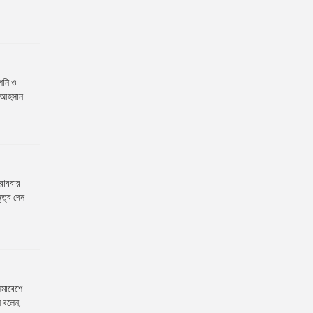
 শনি ও
িদ আহসান
 রোববার
ৃত্ব দেন
 সমাবেশে
ি বলেন,