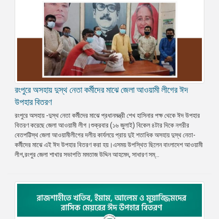
রংপুরে অসহায় দুস্থ নেতা কর্মীদের মাঝে জেলা আওয়ামী লীগের ঈদ
উপহার বিতরণ
রংপুরে অসহায় -দুস্থ নেতা কর্মীদের মাঝে প্রধানমন্ত্রী শেখ হাসিনার পক্ষ থেকে ঈদ উপহার
বিতরণ করেছে জেলা আওয়ামী লীগ।শুক্রবার (১৬ জুলাই) বিকেল ৪টার দিকে নগরীর
বেতপট্টিস্থ জেলা আওয়ামীলীগের দলীয় কার্যলয়ে প্রায় দুই শতাধিক অসহায় দুস্থ নেতা-
কর্মীদের মাঝে এই ঈদ উপহার বিতরণ করা হয়।এসময় উপস্থিত ছিলেন বাংলাদেশ আওয়ামী
লীগ,রংপুর জেলা শাখার সভাপতি মমতাজ উদ্দিন আহমেদ, সাধারণ সম্...