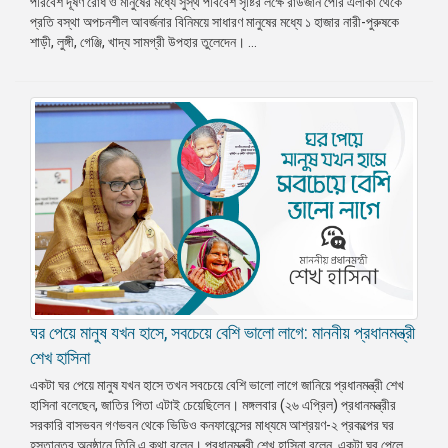
পরিবেশ দূষণ রোধ ও মানুষের মধ্যে সুস্থ পবিবেশ সৃষ্টির লক্ষে রাউজান পৌর এলাকা থেকে
প্রতি বস্থা অপচনশীল আবর্জনার বিনিময়ে সাধারণ মানুষের মধ্যে ১ হাজার নারী-পুরুষকে
শাড়ী, লুঙ্গী, গেঞ্জি, খাদ্য সামগ্রী উপহার তুলেদেন। ...
ঘর পেয়ে মানুষ যখন হাসে, সবচেয়ে বেশি ভালো লাগে: মাননীয় প্রধানমন্ত্রী
শেখ হাসিনা
একটা ঘর পেয়ে মানুষ যখন হাসে তখন সবচেয়ে বেশি ভালো লাগে জানিয়ে প্রধানমন্ত্রী শেখ
হাসিনা বলেছেন, জাতির পিতা এটাই চেয়েছিলেন। মঙ্গলবার (২৬ এপ্রিল) প্রধানমন্ত্রীর
সরকারি বাসভবন গণভবন থেকে ভিডিও কনফারেন্সের মাধ্যমে আশ্রয়ণ-২ প্রকল্পের ঘর
হস্তান্তর অনুষ্ঠানে তিনি এ কথা বলেন। প্রধানমন্ত্রী শেখ হাসিনা বলেন, একটা ঘর পেলে