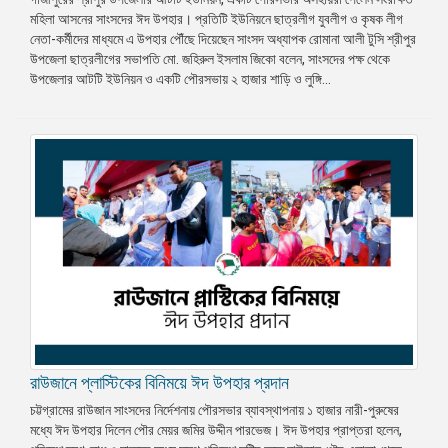
মহিলা আসনের সাংসদের ঈদ উপহার। প্রতিটি ইউনিয়নে ছাত্রলীগ যুবলীগ ও কৃষক লীগ
নেতা-কর্মীদের মাধ্যমে এ উপহার পৌঁছে দিয়েছেন সাংসদ অধ্যাপক রোমানা আলী টুসি শ্রীপুর
উপজেলা ছাত্রলীগের সভাপতি মো. জহিরুল ইসলাম জিকো বলেন, সাংসদের পক্ষ থেকে
উপজেলার আটটি ইউনিয়ন ও একটি পৌরসভায় ২ হাজার শাড়ি ও লুঙ্গি...
রাউজানে প্লাস্টিকের বিনিময়ে ঈদ উপহার প্রদান
চট্টগ্রামের রাউজান সাংসদের নির্দেশনায় পৌরসভার ব্যাবস্থাপনায় ১ হাজার নারী-পুরুষের
মধ্যে ঈদ উপহার দিলেন পৌর মেয়র জমির উদ্দীন পারভেজ। ঈদ উপহার প্রাপ্তরা হলেন,