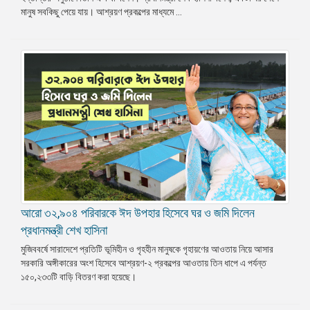
মানুষ সবকিছু পেয়ে যায়। আশ্রয়ণ প্রকল্পের মাধ্যমে ...
আরো ৩২,৯০৪ পরিবারকে ঈদ উপহার হিসেবে ঘর ও জমি দিলেন
প্রধানমন্ত্রী শেখ হাসিনা
মুজিববর্ষে সারাদেশে প্রতিটি ভূমিহীন ও গৃহহীন মানুষকে গৃহায়ণের আওতায় নিয়ে আসার
সরকারি অঙ্গীকারের অংশ হিসেবে আশ্রয়ণ-২ প্রকল্পের আওতায় তিন ধাপে এ পর্যন্ত
১৫০,২৩৩টি বাড়ি বিতরণ করা হয়েছে।