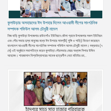
কুলাউড়ায় অসহায়দের ঈদ উপহার দিলেন আওয়ামী লীগের সাংগঠনিক
সম্পাদক শফিউল আলম চৌধুরী নাদেল
নিজ বাড়ি কুলাউড়া উপজেলার রাউতগাঁও ইউনিয়নে কৌলা গ্রামে উপজেলার সকল ইউনিয়ন
এবং পৌর সভায় দুস্থ মানুষের মধ্যে ঈদ উপহার সামগ্রী( লুঙ্গি ও শাড়ি) বিতরণ করেছেন
বাংলাদেশ আওয়ামী লীগের সাংগঠনিক সম্পাদক শফিউল আলম চৌধুরী নাদেল। শুক্রবার (৭
মে) ওই অনুষ্ঠানে সভাপতিত্ব করেন কুলাউড়া পৌরসভার মেয়র অধ্যক্ষ সিপার উদ্দিন
আহমেদ। শাহজালাল বিশ্ববিদ্যালয়ের সাবেক ছাত্রলীগ নেতা মতিউর রহ...