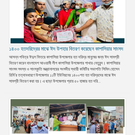
১৪০০ হতদরিদ্রের মাঝে ঈদ উপহার বিতরণ করেছেন কাপাসিয়ার সাংসদ
আসন্ন পবিত্র ঈদুল ফিতরে কাপাসিয়া উপজেলার হত দরিদ্র মানুষের জন্য ঈদ সামগ্রী
বিতরণ করেন বাংলাদেশ আওয়ামী লীগ কাপাসিয়া উপজেলার শাখার নেতৃবৃন্দ। কাপাসিয়ার
সাংসদ সদস্য ও সাংস্কৃতি মন্ত্রানালয়ের সংসদীয় স্থায়ী কমিটির সভাপতি সিমিন হোসেন
রিমি‘র তত্বাবধায়ণে উপজেলার ১১টি ইউনিয়নের ১৪০০শত হত দরিদ্রদের মাঝে ঈদ
সামগ্রী বিতরণ করা হয়। এ ছাড়া উপজেলার প্রায় ৫০ হাজার হত দরি...