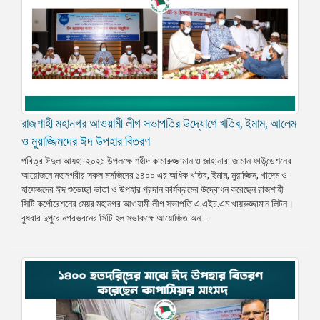
রাজশাহী মহানগর আওয়ামী লীগ সভাপতির উদ্যোগে খতিব, ইমাম, আলেম
ও মুয়াজ্জিমদের ঈদ উপহার বিতরণ
পবিত্র ঈদুল আযহা-২০২১ উপলক্ষে শহীদ কামারুজ্জামান ও জাহানারা জামান ফাউন্ডেশনের
আয়োজনে মহানগরীর সকল মসজিদের ১৪০০ এর অধিক খতিব, ইমাম, মুয়াজ্জিন, খাদেম ও
হাফেজদের ঈদ শুভেচ্ছা ভাতা ও উপহার প্রদান কার্যক্রমের উদ্বোধন করেছেন রাজশাহী
সিটি কর্পোরেশনের মেয়র মহানগর আওয়ামী লীগ সভাপতি এ.এইচ.এম খায়রুজ্জামান লিটন।
বুধবার দুপুরে নগরভবনের সিটি হল সভাকক্ষে আয়োজিত অন...