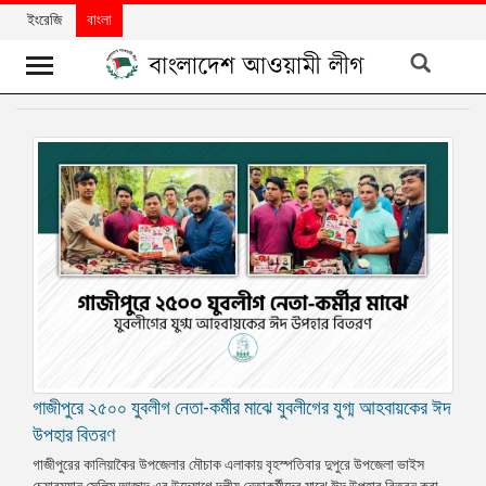
ইংরেজি
বাংলা
খবর
দলের
খবর
বিশেষ
নিবন্ধ
বিশেষ
প্রতিবেদন
মতামত
গাজীপুরে ২৫০০ যুবলীগ নেতা-কর্মীর মাঝে যুবলীগের যুগ্ম আহবায়কের ঈদ
উন্নয়নের
বাংলাদেশ
উপহার বিতরণ
গাজীপুরের কালিয়াকৈর উপজেলার মৌচাক এলাকায় বৃহস্পতিবার দুপুরে উপজেলা ভাইস
নিউজলেটার
চেয়ারম্যান সেলিম আজাদ এর উদ্যোগে দলীয় নেতাকর্মীদের মাঝে ঈদ উপহার বিতরন করা