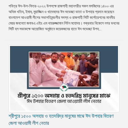
পবিত্র ঈদ-উল-ফিতর-২০২২ উপলক্ষে রাজশাহী মহানগরীর সকল মসজিদের ১৪০০ এর
অধিক খতিব, ইমাম, মুয়াজ্জিন ও খাদেমদের ঈদ শুভেচ্ছা ভাতা ও উপহার প্রদান করেছেন
বাংলাদেশ আওয়ামী লীগের সভাপতিমন্ডলীর সদস্য ও রাজশাহী সিটি কর্পোরেশনের মাননীয়
মেয়র জননেতা জনাবএ.এইচ.এম খায়রুজ্জামান লিটন মহোদয়। শুক্রবার বিকেলে নগর ভবনের
সিটি হল সভাকক্ষে আয়োজিত অনুষ্ঠানে কয়েকজনের হাতে ঈদ শুভেচ্ছা উপহ...
শ্রীপুরে ১৫০০ অসহায় ও হতদরিদ্র মানুষের মাঝে ঈদ উপহার বিতরণ
জেলা আওয়ামী লীগ নেতার