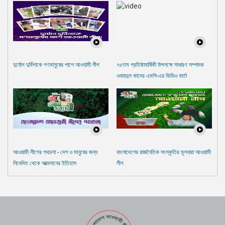
দুর্যোগ দুর্বিপাকে গণমানুষের পাশে আওযা়মী লীগ
৭৫তম প্রতিষ্ঠাবার্ষিকী উপলক্ষে সাধারণ সম্পাদক
ওবায়দুল কাদের এমপি-এর ভিডিও বার্তা
আওয়ামী লীগের পথচলা - দেশ ও মানুষের জন্য
বাংলাদেশের রাজনৈতিক সংস্কৃতির মূলধারা আওয়ামী
নিবেদিত থেকে আত্মদানের ইতিহাস
লীগ