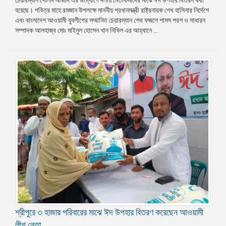
হয়েছে। পবিত্র মাহে রমজান উপলক্ষে মাননীয় প্রধানমন্ত্রী রাষ্ট্রনায়ক শেখ হাসিনার নির্দেশে
প্রেস
এবং বাংলাদেশ আওয়ামী যুবলীগের সম্মানিত চেয়ারম্যান শেখ ফজলে শামস পরশ ও সাধারন
রিলিজ
সম্পাদক আলহাজ্ব মোঃ মাইনুল হোসেন খান নিখিল এর আহ্বানে ...
প্রকাশনা
গ্যালারি
বিএনপি-
জামায়াত
সহিংসতা
সংগঠন
নির্বাচনী
ইশতেহার
শ্রীপুরে ৩ হাজার পরিবারের মাঝে ঈদ উপহার বিতরণ করেছেন আওয়ামী
লীগ নেতা