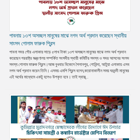
পাবনায় ১৩শ অসচ্ছল মানুষের মাঝে নগদ অর্থ প্রদান করেছেন স্থানীয়
সাংসদ গোলাম ফারুক প্রিন্স
পাবনা সদর পৌর এলাকায় সাড়ে ৫লাখ টাকা ১৩শ অসচ্ছল মানুষের মাঝে নগদ অর্থ প্রদান
করেছেন পররাষ্ট্র মন্ত্রণালয় সম্পর্কিত সংসদীয় স্থায়ী কমিটির সদস্য ও সদর আসনের সংসদ
সদস্য গোলাম ফারুক প্রিন্স।আজ বুধবার বিকেলে পৈলানপুর, গোবিন্দা, আটুয়া এলাকায় এসব
নগদ অর্থ প্রদান করেন তিনি। এসময় এমপি প্রিন্স বলেন,করোনাকালীন সময় ঘরবন্দী মানুষের
এই অর্থের মাধ্যেমে একটু হলেও উপকৃত হবে। তাই স্বাস্থ্...