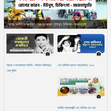
দেশের অর্থনীতির মরণরোগ : রোগের কারন - ইউনুস, চিকিৎসা - ক্ষমতাচ্যুতি
শ্রদ্ধা ও ভালোবাসায় স্মরণীয় : বঙ্গমাতা ফজিলাতুন
শেখ হাসিনার স্বদেশ প্রত্যাবর্তন, ১৯৮১
নেছা মুজিব
মাননীয় প্রধানমন্ত্রী শেখ হাসিনার হাত ধরে