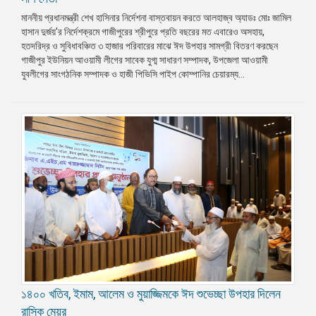
মাননীয় প্রধানমন্ত্রী শেখ হাসিনার নির্দেশনা বাস্তবায়ন করতে আলহাজ্ব অ্যাডঃ মোঃ জামিল
হাসান দুর্জয়'র নির্দেশক্রমে গাজীপুরের শ্রীপুরে প্রতি বছরের মত এবারেও অসহায়,
হতদরিদ্র ও সুবিধাবঞ্চিত ৩ হাজার পরিবারের মাঝে ঈদ উপহার সামগ্রী বিতরণ করছেন
গাজীপুর ইউনিয়ন আওয়ামী লীগের সাবেক যুগ্ম সাধারণ সম্পাদক, উপজেলা আওয়ামী
যুবলীগের সাংগঠনিক সম্পাদক ও হাজী পিভিসি পাইপ কোম্পানির চেয়ারম্য...
১৪০০ খতিব, ইমাম, আলেম ও মুয়াজ্জিমকে ঈদ শুভেচ্ছা উপহার দিলেন
রাসিক মেয়র