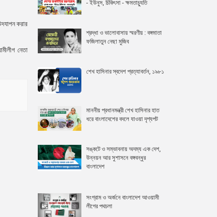
- ইউনুস, চিকিৎসা - ক্ষমতাচ্যুতি
 উদযাপন করার
শ্রদ্ধা ও ভালোবাসায় স্মরণীয় : বঙ্গমাতা
ফজিলাতুন নেছা মুজিব
ামীলীগ নেতা
শেখ হাসিনার স্বদেশ প্রত্যাবর্তন, ১৯৮১
মাননীয় প্রধানমন্ত্রী শেখ হাসিনার হাত
ধরে বাংলাদেশের বদলে যাওয়া দৃশ্যপট
সঙ্কটে ও সম্ভাবনায় অদম্য এক দেশ,
উন্নয়ন আর সুশাসনে বঙ্গবন্ধুর
বাংলাদেশ
সংগ্রাম ও অর্জনে বাংলাদেশ আওয়ামী
লীগের পথচলা