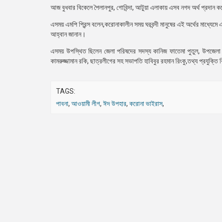
আজ বুধবার বিকেলে পৈলানপুর, গোবিন্দা, আটুয়া এলাকায় এসব নগদ অর্থ প্রদান 
এসময় এমপি প্রিন্স বলেন,করোনাকালীন সময় ঘরবন্দী মানুষের এই অর্থের মাধ্যেম
আহ্বান জানান।
এসময় উপস্থিত ছিলেন জেলা পরিষদের সদস্য কানিজ ফাতেমা পুতুল, উপজেলা
কামরুজ্জামান রকি, ছাত্রলীগের সহ সভাপতি হাবিবুর রহমান রিংকু,তথ্য প্রযুক্ত
TAGS:
পাবনা
,
আওয়ামী লীগ
,
ঈদ উপহার
,
করোনা ভাইরাস
,