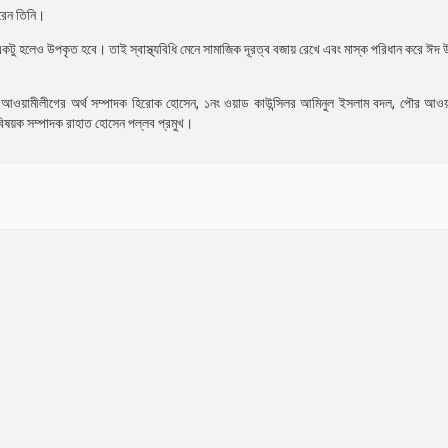
করেন তিনি।
ে একটু হলেও উপকৃত হবে। তাই স্বাস্থ্যবিধি মেনে সামাজিক দূরত্ব বজায় রেখে এবং মাস্ক পরিধান করে ঈদ
 আওয়ামীলীগের অর্থ সম্পাদক হিরোক হোসেন, ১নং ওয়াড কাউন্সিলর আমিনুল ইসলাম বদল, পৌর আওয়
ি বিষয়ক সম্পাদক রাহাত হোসেন পল্লব প্রমুখ।