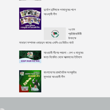
দুর্যোগ দুর্বিপাকে গণমানুষের পাশে
আওযা়মী লীগ
৭৫তম
প্রতিষ্ঠাবার্ষিকী
উপলক্ষে
সাধারণ সম্পাদক ওবায়দুল কাদের এমপি-এর ভিডিও বার্তা
আওয়ামী লীগের পথচলা - দেশ ও মানুষের
জন্য নিবেদিত থেকে আত্মদানের ইতিহাস
বাংলাদেশের রাজনৈতিক সংস্কৃতির
মূলধারা আওয়ামী লীগ