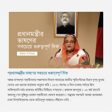
প্রধানমন্ত্রীর ভাষণের সবচেয়ে গুরুত্বপূর্ণ দিক
অজয় দাশগুপ্ত স্বাধীনতার পঞ্চাশতম দিবসে সাভারের জাতীয় স্মৃতিসৌধের বিরান দৃশ্য বুকের
ভেতর এক ধরনের হাহাকার অনুভব করি। ১৯৭১ সালের এ দিনে ঢাকার সর্বত্র ছিল
পাকিস্তানি বর্বর হানাদার বাহিনীর নির্বিচার গণহত্যা। রাজপথ জনশূন্য। ২৫ মার্চ রাতেই
বঙ্গবন্ধু শেখ মুজিবুর রহমান স্বাধীনতা ঘোষণা করেছেন। সন্ধ্যার পরপরই আমরা কয়েকজন
ঢাকা বিশ্ববিদ্যালয় থেকে হাতিরপুল বাজারে পৌঁছালে দেখি ...