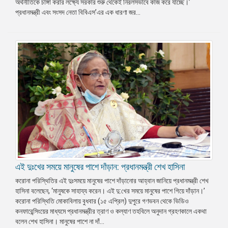
অর্থনীতিকে চাঙ্গা করার লক্ষ্যে সরকার শুরু থেকেই নিরলসভাবে কাজ করে যাচ্ছে।’
প্রধানমন্ত্রী এবং সংসদ নেতা বিবিএস’এর এক ধারণা জর...
এই দুঃখের সময়ে মানুষের পাশে দাঁড়ান: প্রধানমন্ত্রী শেখ হাসিনা
করোনা পরিস্থিতির এই দুঃসময়ে মানুষের পাশে দাঁড়ানোর আহ্বান জানিয়ে প্রধানমন্ত্রী শেখ
হাসিনা বলেছেন, ‘মানুষকে সাহায্য করেন। এই দু:খের সময়ে মানুষের পাশে গিয়ে দাঁড়ান।’
করোনা পরিস্থিতি মোকাবিলায় বুধবার (১৫ এপ্রিল) দুপুরে গণভবন থেকে ভিডিও
কনফারেন্সিংয়ের মাধ্যমে প্রধানমন্ত্রীর ত্রাণ ও কল্যাণ তহবিলে অনুদান গ্রহণকালে একথা
বলেন শেখ হাসিনা। মানুষের পাশে না দাঁ...