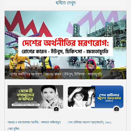
ছবিতে দেখুন
দেশের অর্থনীতির মরণরোগ : রোগের কারন - ইউনুস, চিকিৎসা - ক্ষমতাচ্যুতি
শ্রদ্ধা ও ভালোবাসায় স্মরণীয় : বঙ্গমাতা ফজিলাতুন
শেখ হাসিনার স্বদেশ প্রত্যাবর্তন, ১৯৮১
নেছা মুজিব