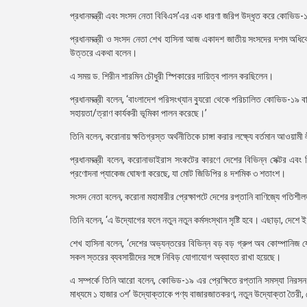
প্রধানমন্ত্রী এবং সংসদ নেতা বিবিএস’এর এক ধারণা জরিপ উদ্ধৃত করে কোভিড
প্রধানমন্ত্রী ও সংসদ নেতা শেখ হাসিনা আজ একাদশ জাতীয় সংসদের দশম অধিবেশনে
উত্তরে একথা বলেন।
এ সময় ড. শিরীন শারমিন চৌধুরী স্পিকারের দায়িত্ব পালন করছিলেন।
প্রধানমন্ত্রী বলেন, ‘বাংলাদেশ পরিসংখ্যান ব্যুরো থেকে পরিচালিত কোভিড-
সহায়তা/ত্রাণ কার্যকরী ভূমিকা পালন করেছে।’
তিনি বলেন, করোনায় ক্ষতিগ্রস্ত অর্থনীতিকে চাঙ্গা করার লক্ষ্যে বর্তমান আওয়ামী 
প্রধানমন্ত্রী বলেন, করোনাভাইরাস সংকটের কারণে দেশের বিভিন্ন সেক্টর এব
প্রণোদনা প্যাকেজ ঘোষণা করেছে, যা মোট জিডিপির ৪ দশমিক ৩ শতাংশ।
সংসদ নেতা বলেন, করোনা মহামারীর প্রেক্ষাপটে দেশের রপ্তানি বাণিজ্যে গতিশী
তিনি বলেন, ‘এ উদ্যোগের ফলে নতুন নতুন কর্মসংস্থান সৃষ্টি হবে। এছাড়া, দেশে 
শেখ হাসিনা বলেন, ‘দেশের অভ্যন্তরের বিভিন্ন বড় বড় গ্রুপ অব কোম্পানিজ
সকল স্তরের ব্যবসায়ীদের সঙ্গে নিবিড় যোগাযোগ অব্যাহত রাখা হয়েছে।
এ সম্পর্কে তিনি আরো বলেন, কোভিড-১৯ এর প্রেক্ষিতে রপ্তানি সমস্যা নিরসন
মাধ্যমে ১ হাজার ৩শ’ উদ্যোক্তাকে পণ্য বাজারজাতকরণ, নতুন উদ্যোক্তা তৈরী,