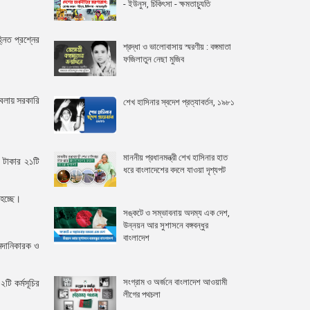
- ইউনুস, চিকিৎসা - ক্ষমতাচ্যুতি
।
নিত প্রশ্নের
শ্রদ্ধা ও ভালোবাসায় স্মরণীয় : বঙ্গমাতা
ফজিলাতুন নেছা মুজিব
বেলায় সরকারি
শেখ হাসিনার স্বদেশ প্রত্যাবর্তন, ১৯৮১
মাননীয় প্রধানমন্ত্রী শেখ হাসিনার হাত
ি টাকার ২১টি
ধরে বাংলাদেশের বদলে যাওয়া দৃশ্যপট
 হচ্ছে।
সঙ্কটে ও সম্ভাবনায় অদম্য এক দেশ,
উন্নয়ন আর সুশাসনে বঙ্গবন্ধুর
বাংলাদেশ
আমদানিকারক ও
সংগ্রাম ও অর্জনে বাংলাদেশ আওয়ামী
টি কর্মসূচির
লীগের পথচলা