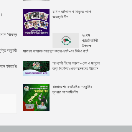
দুর্যোগ দুর্বিপাকে গণমানুষের পাশে
ে।
আওযা়মী লীগ
থেকে বিভিন্ন
৭৫তম
প্রতিষ্ঠাবার্ষিকী
উপলক্ষে
ক্তি অনুযায়ী
সাধারণ সম্পাদক ওবায়দুল কাদের এমপি-এর ভিডিও বার্তা
আওয়ামী লীগের পথচলা - দেশ ও মানুষের
িলিয়ন ইউরো’র
জন্য নিবেদিত থেকে আত্মদানের ইতিহাস
বাংলাদেশের রাজনৈতিক সংস্কৃতির
মূলধারা আওয়ামী লীগ