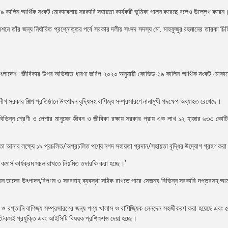
-১৯ কালিন আর্থিক সংকট মোকাবেলায় সরকারি সহায়তা কার্যকরী ভূমিকা পালন করেছে বলেও উল্লেখ করেন
 তাঁর জন্য নির্ধারিত প্রশ্নোত্তর পর্বে সরকার দলীয় সংসদ সদস্য মো. মাহফুজুর রহমানের তারকা চিহ্
১৯ বাংলাদেশ : জীবিকার উপর অভিঘাত ধারণা জরিপ ২০২০ অনুযায়ী কোভিড-১৯ কালিন আর্থিক সংকট মোকা
লীগ সরকার শিল্প প্রতিষ্ঠানে উৎপাদন বৃদ্ধিসহ বাণিজ্য সম্প্রসারণে নানামুখী পদক্ষেপ অব্যাহত রেখেছে।
ং বিভিন্ন শ্রেণী ও পেশার মানুষের জীবন ও জীবিকা রক্ষায় সরকার প্রায় এক লাখ ১২ হাজার ৬৩৩ কোট
লতা আনার লক্ষ্যে ১৯ প্রচলিত/অপ্রচলিত পণ্যে নগদ সহায়তা প্রদান/সহায়তা বৃদ্ধির উদ্যোগ গ্রহণ করা
ই কমার্স কার্যক্রম সচল রাখতে নিয়মিত তদারকি করা হচ্ছে।’
 যেন তাদের উৎপাদন,বিপণন ও সরবরাহ ব্যবস্থা সঠিক রাখতে পারে সেজন্য বিভিন্ন সরকারি দপ্তরসহ 
 ও রপ্তানি বাণিজ্য সম্প্রসারণের জন্য পণ্য খালাস ও বাণিজ্যিক লেনদেন সহজীকরণ করা হয়েছে এবং ৫২
 টেকসই প্রযুক্তি এবং আইসিটি বিষয়ক প্রশিক্ষণও দেয়া হচ্ছে।