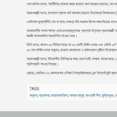
শেখ হাসিনা বলেন, ‘অর্থনীতির তারল্য বজায় রাখাতে অর্থ সরবরাহ বাড়ানো, যেন মহা
প্রধানমন্ত্রী বলেন, বাংলাদেশ ব্যাংক অর্থ সরবরাহ বাড়াতে ইতোমধ্যে সিআরআর
একইসঙ্গে মূল্যস্ফীতি যেন না বাড়ে সেজন্য তাঁর সরকার বিশেষ নজর দিয়েছে বল
সরকারদলীয় সংসদ সদস্য একেএম রহমতুল্লাহর প্রশ্নের উত্তরে প্রধানমন্ত্রী 
জরুরী আপদকালিন সহযোগিতা পাওয়া গেছে।
তিনি বলেন, জাপান ৩৫ বিলিয়ন ইয়েন বা ৩৩ কোটি মার্কিন ডলার এবং এডিবি ৬শ’ মি
৩০ লাখ মার্কিন ডলার অনুদান, করোনা মোকাবেলা ও কর্মসংস্থান সৃষ্টিতে বিশ্বব্
প্রধানমন্ত্রী বলেন, ইউরোপীয় ইউনিয়নের কাছ থেকে তৈরী পোষাক খাতের জন্য 
প্রতিশ্রুতি পাওয়া গিয়েছে।
এছাড়া, কোভিড-১৯ মোকাবেলায় এশিয়ান ইনফ্রাষ্ট্রাকচার এন্ড ইনভেস্টমেন্ট ব
TAGS:
অনুদান
,
প্রনোদনা
,
করোনাভাইরাস
,
সাধারন মানুষ
,
আওয়ামী লীগ
,
মুক্তিযুদ্ধ
,
ক