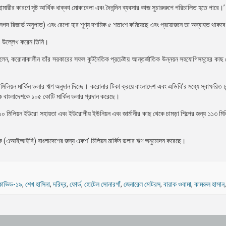
মারীর কারণে সৃষ্ট আর্থিক ধাক্কা মোকাবেলা এবং দৈনন্দিন ব্যবসার কাজ সুচারুরুপে পরিচালিত হতে পারে।’
 (নগদ রিজার্ভ অনুপাত) এবং রেপো হার শূণ্য দশমিক ৫ শতাংশ কমিয়েছে এবং প্রয়োজনে তা অব্যাহত থাকব
েও উল্লেখ করেন তিনি।
বলেন, করোনাকালীন তাঁর সরকারের সফল কূটনৈতিক প্রচেষ্টায় আন্তর্জাতিক উন্নয়ন সহযোগিসমূহের কাছ 
লিয়ন মার্কিন ডলার ঋণ অনুদান দিচ্ছে। করোনার টিকা ক্রয়ে বাংলাদেশ এবং এডিবি’র মধ্যে স্বাক্ষরিত চু
যাংক বাংলাদেশকে ১০৫ কোটি মার্কিন ডলার প্রদান করেছে।
১১০ মিলিয়ন ইউরো সহায়তা এবং ইউরোপীয় ইউনিয়ন এবং জার্মানীর কাছ থেকে চামড়া শিল্পের জন্য ১১৩ ম
্যাংক (এআইআইবি) বাংলাদেশের জন্য একশ’ মিলিয়ন মার্কিন ডলার ঋণ অনুমোদন করেছে।
োভিড-১৯
,
শেখ হাসিনা
,
দরিদ্র
,
ফোর্ড
,
হোটেল সোনারগাঁ
,
জেনারেল মোটরস
,
বারাক ওবামা
,
কামরুল হাসান
,