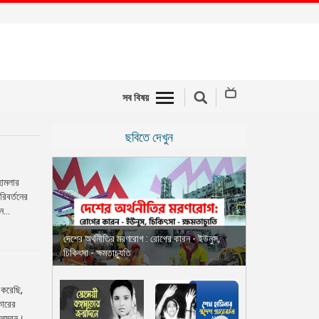
সব বিষয়
ছবিতে দেখুন
হামলার
রিবর্তনের
...
দেশের অর্থনীতির মরণরোগ : রোগের কারন - ইউনুস,
চিকিৎসা - ক্ষমতাচ্যুতি
 করেছি,
কারের
বলম্বন।