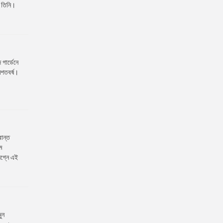
ন তিনি।
গার্ডেনে
্মশতবর্ষ।
রান্ত
ম
লগ্নে এই
ুন