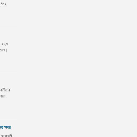
নিময়
ায়দুল
 করেন।
র্মীদের
ীবনে
ের সভা
শ আওয়ামী