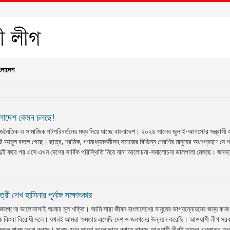
ংলাদেশ
ংলাদেশ কেমন চলছে!
াজনৈতিক ও সামাজিক পটপরিবর্তনের মধ্য দিয়ে যাচ্ছে বাংলাদেশ। ২০২৪ সালের জুলাই-আগস্টের সন্ত্রাসী 
 আমূল বদলে গেছে। ছাত্র, শ্রমিক, গণমাধ্যমকর্মীসহ সমাজের বিভিন্ন শ্রেণির মানুষের অংশগ্রহণে যে প
় দুই বছর পর এসে এখন দেশের সার্বিক পরিস্থিতি নিয়ে নানা আলোচনা-সমালোচনা ডালপালা মেলছে। জনমনে
ী শেখ হাসিনার পূর্নাঙ্গ সাক্ষাৎকার
জনগণের ভালোবাসাই আমার মূল শক্তি। আমি সারা জীবন বাংলাদেশের মানুষের ভাগ্যন্নোয়নের জন্য কাজ
ক কিংবা বিরোধী দলে। যখনই আমরা ক্ষমতায় এসেছি দেশ ও জনগনের উন্নয়ন করেছি। আওয়ামী লীগ সর
র সকল মানুষ ভোগ করছে। মানুষ এখন আরো ভালোভাবে বুঝতে পারছে আওয়ামী লীগই তাদের একমাত্র অ