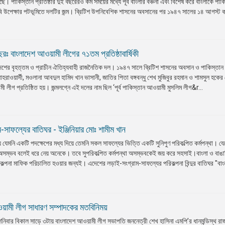
ে। পাকিস্তান প্রতিষ্ঠার দুই বছরেরও কম সময়ের মধ্যে পূর্ব বাংলার বঞ্চনা এবং বিশেষ করে বাংলাকে পাক
দাবি উপেক্ষার পটভূমিতে দলটির জন্ম। ব্রিটিশ উপনিবেশিক শাসনের অবসানের পর ১৯৪৭ সালের ১৪ আগস্ট ক
রঃ বাংলাদেশ আওয়ামী লীগের ৭১তম প্রতিষ্ঠাবার্ষিকী
েশের বৃহত্তম ও প্রাচীন ঐতিহ্যবাহী রাজনৈতিক দল। ১৯৪৭ সালে ব্রিটিশ শাসনের অবসান ও পাকিস্তান প
াওয়ার্দী, মওলানা আবদুল হামিদ খান ভাসানী, জাতির পিতা বঙ্গবন্ধু শেখ মুজিবুর রহমান ও শামসুল হকের 
 লীগ প্রতিষ্ঠিত হয়। জন্মলগ্নে এই দলের নাম ছিল ‘পূর্ব পাকিস্তান আওয়ামী মুসলিম লীগ&r...
-সাফল্যের বাতিঘর - ইঞ্জিনিয়ার মোঃ শামীম খান
য় যেমনি একটি পদক্ষেপের মধ্য দিয়ে তেমনি সকল সাফল্যের ভিত্তি একটি সুনিপুণ পরিকল্পিত কর্মপন্থা। 
ে অসম্ভব বলেই ধরে নেয় অনেকে। তবে সুপরিকল্পিত কর্মপন্থা অসম্ভবকেই জয় করে সহসাই।বাংলা ও বাঙ
রিকল্পনা মাফিক পরিচালিত হওয়ার জন্যই। এদেশের লড়াই-সংগ্রাম-সাফল্যের পরিকল্পনা বিন্দুর বাতিঘর "বা
য়ামী লীগ সাধারণ সম্পাদকের মতবিনিময়
ার বিকাল সাড়ে ৩টায় বাংলাদেশ আওয়ামী লীগ সভাপতি জননেত্রী শেখ হাসিনা এমপি’র ধানমন্ডিস্থ র