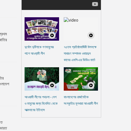
প্রথম
 জাতির
দুর্যোগ দুর্বিপাকে গণমানুষের
৭৫তম প্রতিষ্ঠাবার্ষিকী উপলক্ষে
পাশে আওযা়মী লীগ
সাধারণ সম্পাদক ওবায়দুল
কাদের এমপি-এর ভিডিও বার্তা
তির
াংলাদেশ
আওয়ামী লীগের পথচলা - দেশ
বাংলাদেশের রাজনৈতিক
ও মানুষের জন্য নিবেদিত থেকে
সংস্কৃতির মূলধারা আওয়ামী লীগ
আত্মদানের ইতিহাস
াত
। ভারত