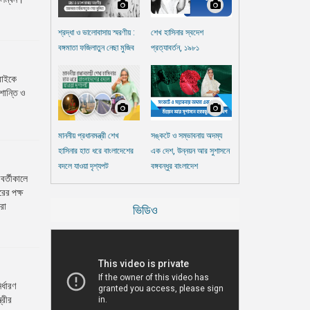
শ্রদ্ধা ও ভালোবাসায় স্মরণীয় :
শেখ হাসিনার স্বদেশ
বঙ্গমাতা ফজিলাতুন নেছা মুজিব
প্রত্যাবর্তন, ১৯৮১
সবাইকে
শান্তি ও
মাননীয় প্রধানমন্ত্রী শেখ
সঙ্কটে ও সম্ভাবনায় অদম্য
হাসিনার হাত ধরে বাংলাদেশের
এক দেশ, উন্নয়ন আর সুশাসনে
বদলে যাওয়া দৃশ্যপট
বঙ্গবন্ধুর বাংলাদেশ
বর্তীকালে
ের পক্ষ
রা
ভিডিও
র্ধারণ
্রীর