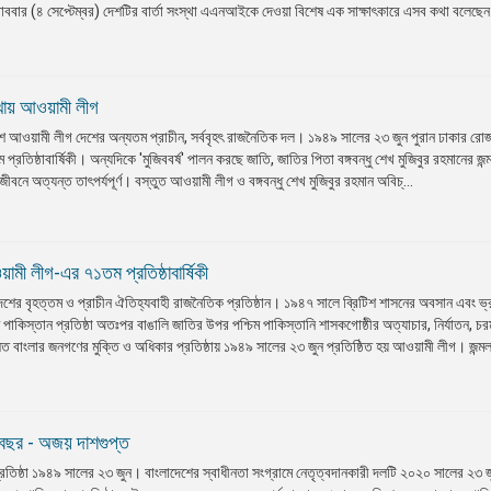
ববার (৪ সেপ্টেম্বর) দেশটির বার্তা সংস্থা এএনআইকে দেওয়া বিশেষ এক সাক্ষাৎকারে এসব কথা বলেছে
েখায় আওয়ামী লীগ
শ আওয়ামী লীগ দেশের অন্যতম প্রাচীন, সর্ববৃহৎ রাজনৈতিক দল। ১৯৪৯ সালের ২৩ জুন পুরান ঢাকার রোজ 
্রতিষ্ঠাবার্ষিকী। অন্যদিকে 'মুজিববর্ষ' পালন করছে জাতি, জাতির পিতা বঙ্গবন্ধু শেখ মুজিবুর রহমানের জন
ীবনে অত্যন্ত তাৎপর্যপূর্ণ। বস্তুত আওয়ামী লীগ ও বঙ্গবন্ধু শেখ মুজিবুর রহমান অবিচ্...
মী লীগ-এর ৭১তম প্রতিষ্ঠাবার্ষিকী
েশের বৃহত্তম ও প্রাচীন ঐতিহ্যবাহী রাজনৈতিক প্রতিষ্ঠান। ১৯৪৭ সালে ব্রিটিশ শাসনের অবসান এবং ভ্
ে পাকিস্তান প্রতিষ্ঠা অতঃপর বাঙালি জাতির উপর পশ্চিম পাকিস্তানি শাসকগোষ্ঠীর অত্যাচার, নির্যাতন, চর
িত বাংলার জনগণের মুক্তি ও অধিকার প্রতিষ্ঠায় ১৯৪৯ সালের ২৩ জুন প্রতিষ্ঠিত হয় আওয়ামী লীগ। জন্ম
বছর - অজয় দাশগুপ্ত
রতিষ্ঠা ১৯৪৯ সালের ২৩ জুন। বাংলাদেশের স্বাধীনতা সংগ্রামে নেতৃত্বদানকারী দলটি ২০২০ সালের ২৩ জ