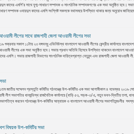
়দুল কাদের এমপি’র সাথে যুগ্ম-সাধারণ সম্পাদক ও সাংগঠনিক সম্পাদকগণের এক সভা অনুষ্ঠিত হবে। সভায
াধারণ সম্পাদক ওবায়দুল কাদের এমপি সংশ্লিষ্ট সকলকে যথাসময়ে উপস্থিত থাকার জন্য অনুরোধ জানিয়ে
আওয়ামী লীগের সাথে রাজশাহী জেলা আওয়ামী লীগের সভা
শুক্রবার সকাল ১১টায় ২৩ বঙ্গবন্ধু এভিনিউস্থ বাংলাদেশ আওয়ামী লীগের কেন্দ্রীয় কার্যালয়ে বাংলাদে
আওয়ামী লীগের এক সভা অনুষ্ঠিত হবে। সভায় প্রধান অতিথি হিসেবে উপস্থিত থাকবেন বাংলাদেশ আওয়া
াদের এমপি। সভায় রাজশাহী বিভাগের সাংগঠনিক দায়িত্বপ্রাপ্ত নেতৃবৃন্দ এবং রাজশাহী জেলা আওয়ামী লী.
 সভা
১তম জাতীয় সম্মেলন প্রস্তুতি কমিটির গঠনতন্ত্র উপ-কমিটির এক সভা আগামীকাল ৪ নভেম্বর ২০১৯ স
মী লীগ সভাপতির ধানমন্ডিস্থ রাজনৈতিক কার্যালয়ে (বাড়ি ৫৩, সড়ক-৩/এ, নতুন ভবন-দ্বিতীয় তলা, ধানমন
় সভাপতিত্ব করবেন গঠনতন্ত্র উপ-কমিটির আহ্বায়ক ও বাংলাদেশ আওয়ামী লীগের সভাপতিমন্ডলীর সদস্য 
েশ বিষয়ক উপ-কমিটির সভা