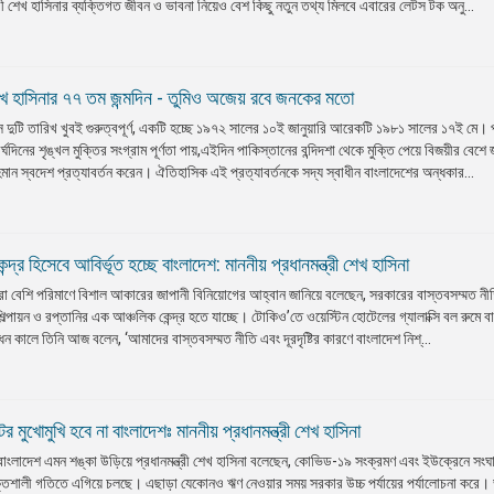
্রী শেখ হাসিনার ব্যক্তিগত জীবন ও ভাবনা নিয়েও বেশ কিছু নতুন তথ্য মিলবে এবারের লেটস টক অনু...
ী শেখ হাসিনার ৭৭ তম জন্মদিন - তুমিও অজেয় রবে জনকের মতো
ে দুটি তারিখ খুবই গুরুত্বপূর্ণ, একটি হচ্ছে ১৯৭২ সালের ১০ই জানুয়ারি আরেকটি ১৯৮১ সালের ১৭ই মে। 
ঘদিনের শৃঙ্খল মুক্তির সংগ্রাম পূর্ণতা পায়,এইদিন পাকিস্তানের বন্দিদশা থেকে মুক্তি পেয়ে বিজয়ীর বেশে
 রহমান স্বদেশ প্রত্যাবর্তন করেন। ঐতিহাসিক এই প্রত্যাবর্তনকে সদ্য স্বাধীন বাংলাদেশের অন্ধকার...
্দ্র হিসেবে আবির্ভূত হচ্ছে বাংলাদেশ: মাননীয় প্রধানমন্ত্রী শেখ হাসিনা
আরো বেশি পরিমাণে বিশাল আকারের জাপানী বিনিয়োগের আহ্বান জানিয়ে বলেছেন, সরকারের বাস্তবসম্মত নী
িল্পায়ন ও রপ্তানির এক আঞ্চলিক কেন্দ্র হতে যাচ্ছে। টোকিও’তে ওয়েস্টিন হোটেলের গ্যালাক্সি বল রুমে ব
ধন কালে তিনি আজ বলেন, ‘আমাদের বাস্তবসম্মত নীতি এবং দূরদৃষ্টির কারণে বাংলাদেশ নিশ্...
 মুখোমুখি হবে না বাংলাদেশঃ মাননীয় প্রধানমন্ত্রী শেখ হাসিনা
বাংলাদেশ এমন শঙ্কা উড়িয়ে প্রধানমন্ত্রী শেখ হাসিনা বলেছেন, কোভিড-১৯ সংক্রমণ এবং ইউক্রেনে সংঘ
ক্তিশালী গতিতে এগিয়ে চলছে। এছাড়া যেকোনও ঋণ নেওয়ার সময় সরকার উচ্চ পর্যায়ের পর্যালোচনা করে