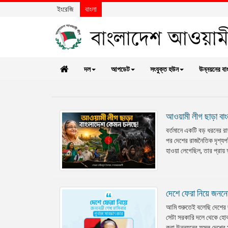
ইংরেজি
বাংলা
দল
আপডেট
সংযুক্ত হউন
উন্নয়নের বা
আওয়ামী লীগ ছাড়া বা
বর্তমানে একটি বড় ধরনের র
পর দেশের রাজনৈতিক দৃশ্যপট
হাওয়া লেগেছিল, তার প্রায
দেশে ফেরা নিয়ে জননেত্র
আমি শুরুতেই বলেছি দেশের 
সেটা সরকারি দলে থেকে হো
করা উন্নয়নের ফসল দেশে