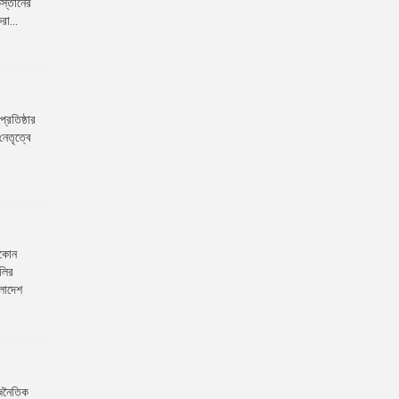
িস্তানের
রা...
্রতিষ্ঠার
নেতৃত্বে
যেকোন
ালির
ংলাদেশ
াজনৈতিক