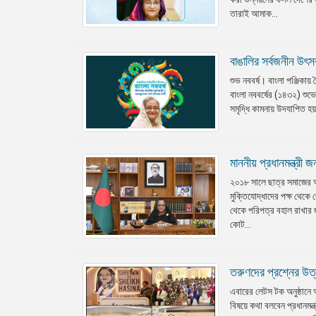
তারাই আমাক...
বাঙালির সর্বজনীন উৎসব 
শুভ নববর্ষ। বাংলা পঞ্জিকায়
বাংলা নববর্ষের (১৪৩২) শুভ
সমৃদ্ধি কামনায় উদযাপিত হয
মাননীয় প্রধানমন্ত্রী 
২০১৮ সালে ছাত্র সমাজের আ
মুক্তিযোদ্ধাদের পক্ষ থেক
থেকে পরিপত্র বহাল রাখার জ
কোট...
তরুণদের প্রশ্নের উত্
এবারের লেটস টক অনুষ্ঠানে আন
বিষয়ে কথা বলবেন প্রধানমন্