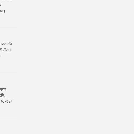
়
ছেন।
শ আওয়ামী
মী লীগের
..
োমবার
্ডি,
ড. আব্দুর