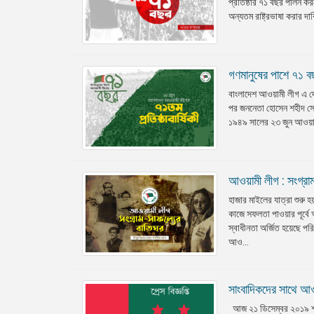
প্রতিষ্ঠার ৭১ বছর পালন করছ
অন্যতম রাষ্ট্রভাষা করার 
গণমানুষের পাশে ৭১ বছ
বাংলাদেশ আওয়ামী লীগ এ দ
পর জননেতা হোসেন শহীদ সোহর
১৯৪৯ সালের ২৩ জুন আওয়ামী
আওয়ামী লীগ : সংগ্রাম
হাজার মাইলের যাত্রা শুরু হ
কাজে সফলতা পাওয়ার পূর্ব
স্বাধীনতা অর্জিত হয়েছে প
আও...
সাংবাদিকদের সাথে আও
আজ ২১ ডিসেম্বর ২০১৯ শনিব