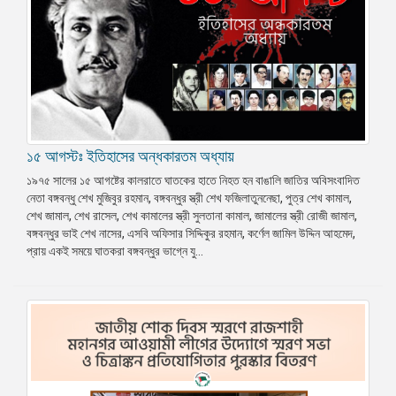
১৫ আগস্টঃ ইতিহাসের অন্ধকারতম অধ্যায়
১৯৭৫ সালের ১৫ আগষ্টের কালরাতে ঘাতকের হাতে নিহত হন বাঙালি জাতির অবিসংবাদিত
নেতা বঙ্গবন্ধু শেখ মুজিবুর রহমান, বঙ্গবন্ধুর স্ত্রী শেখ ফজিলাতুননেছা, পুত্র শেখ কামাল,
শেখ জামাল, শেখ রাসেল, শেখ কামালের স্ত্রী সুলতানা কামাল, জামালের স্ত্রী রোজী জামাল,
বঙ্গবন্ধুর ভাই শেখ নাসের, এসবি অফিসার সিদ্দিকুর রহমান, কর্ণেল জামিল উদ্দিন আহমেদ,
প্রায় একই সময়ে ঘাতকরা বঙ্গবন্ধুর ভাগ্নে যু...