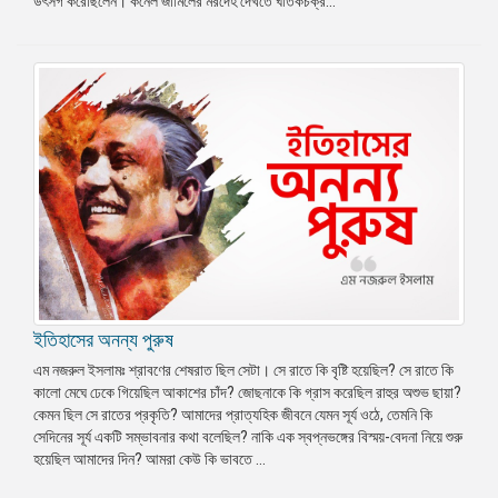
উৎসর্গ করেছিলেন। কর্নেল জামিলের মরদেহ দেখতে ঘাতকচক্র...
ইতিহাসের অনন্য পুরুষ
এম নজরুল ইসলামঃ শ্রাবণের শেষরাত ছিল সেটা। সে রাতে কি বৃষ্টি হয়েছিল? সে রাতে কি
কালো মেঘে ঢেকে গিয়েছিল আকাশের চাঁদ? জোছনাকে কি গ্রাস করেছিল রাহুর অশুভ ছায়া?
কেমন ছিল সে রাতের প্রকৃতি? আমাদের প্রাত্যহিক জীবনে যেমন সূর্য ওঠে, তেমনি কি
সেদিনের সূর্য একটি সম্ভাবনার কথা বলেছিল? নাকি এক স্বপ্নভঙ্গের বিস্ময়-বেদনা নিয়ে শুরু
হয়েছিল আমাদের দিন? আমরা কেউ কি ভাবতে ...