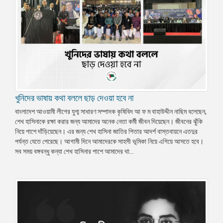
খুনিদের ভাষায় কথা বললে ছাড় দেওয়া হবে না
বাংলাদেশ আওয়ামী লীগের যুগ্ম সাধারণ সম্পাদক কৃষিবিদ আ ফ ম বাহাউদ্দীন নাছিম বলেছেন,
শেখ হাসিনাকে রক্ষা করার জন্য আমাদের অনেক নেতা কর্মী জীবন দিয়েছেন। জীবনের ঝুঁকি
নিয়ে পাশে দাঁড়িয়েছেন। এর জন্য শেখ হাসিনা জাতির পিতার আদর্শ বাস্তবায়নে এতদুর
পর্যন্ত যেতে পেরেছে। আগামী দিনে আমাদেরকে সাহসী ভূমিকা নিয়ে এগিয়ে আসতে হবে।
সব সময় বঙ্গবন্ধু কন্যা শেখ হাসিনার পাশে আমাদের থা...