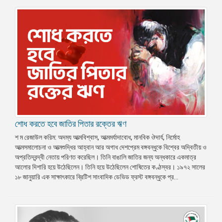
শোধ করতে হবে জাতির পিতার রক্তের ঋণ
শ ম রেজাউল করিম: অদম্য আত্মবিশ্বাস, আত্মমর্যাদাবোধ, মানবিক ঔদার্য, নির্মোহ
আত্মসমালোচনা ও আত্মশুদ্ধির আহ্বান আর অগাধ দেশপ্রেম বঙ্গবন্ধুকে বিশ্বের অদ্বিতীয় ও
অপ্রতিদ্বন্দ্বী নেতায় পরিণত করেছিল। তিনি বাঙালি জাতির জন্য অন্ধকারে একমাত্র
আলোর দিশারি হয়ে উঠেছিলেন। তিনি হয়ে উঠেছিলেন শোষিতের কণ্ঠস্বর। ১৯৭২ সালের
১৮ জানুয়ারি এক সাক্ষাৎকারে ব্রিটিশ সাংবাদিক ডেভিড ফ্রস্ট বঙ্গবন্ধুকে প্র...