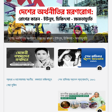
দেশের অর্থনীতির মরণরোগ : রোগের কারন - ইউনুস, চিকিৎসা - ক্ষমতাচ্যুতি
শ্রদ্ধা ও ভালোবাসায় স্মরণীয় : বঙ্গমাতা ফজিলাতুন
শেখ হাসিনার স্বদেশ প্রত্যাবর্তন, ১৯৮১
নেছা মুজিব