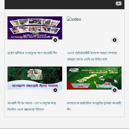
দুর্যোগ দুর্বিপাকে গণমানুষের পাশে আওযা়মী লীগ
৭৫তম প্রতিষ্ঠাবার্ষিকী উপলক্ষে সাধারণ সম্পাদক
ওবায়দুল কাদের এমপি-এর ভিডিও বার্তা
আওয়ামী লীগের পথচলা - দেশ ও মানুষের জন্য
বাংলাদেশের রাজনৈতিক সংস্কৃতির মূলধারা আওয়ামী
নিবেদিত থেকে আত্মদানের ইতিহাস
লীগ