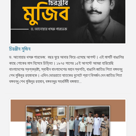
চিরঞ্জীব মুজিব
ড. আনোয়ার খসরু পারভেজ: বছর ঘুরে আবার ফিরে এসেছে আগস্ট। এই মাসটি বাঙালির
কাছে শোকের মাস হিসেবে চিহ্নিত। ১৯৭৫ সালের ১৫ই আগস্টে আমরা হারিয়েছি
বাংলাদেশের স্বপ্নদ্রষ্টা, স্বাধীন বাংলাদেশের মহান স্থপতি, বাঙালি জাতির পিতা বঙ্গবন্ধু
শেখ মুজিবুর রহমানকে। এদিন ভোররাতে ঘাতকের বুলেটে প্রাণ বিসর্জন দেন জাতির পিতা
বঙ্গবন্ধু শেখ মুজিবুর রহমান, বঙ্গবন্ধুর সহধর্মিনী বঙ্গমাত...