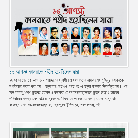
১৫ আগস্ট কালরাতে শহীদ হয়েছিলেন যারা
১৯৭৫ সালের ১৫ আগস্ট বাংলাদেশের স্বাধীনতা সংগ্রামের নায়ক শেখ মুজিবুর রহমানকে
সপরিবারে হত্যা করা হয়। হত্যাকাণ্ডের ৩৪ বছর পর এ হত্যা মামলার নিষ্পত্তি হয়। ওই
দিন বঙ্গবন্ধু শেখ মুজিবর রহমান ও বঙ্গমাতা বেগম ফজিলতুন্নেছা মুজিব ছাড়াও তাদের
পরিবারের সদস্য এবং আত্মীয়-স্বজনসহ নিহত হন আরও ২৬ জন। এদের মধ্যে যারা
রয়েছেন: শেখ কামালবঙ্গবন্ধুর বড় ছেলেজন্ম: টুঙ্গিপাড়া, গোপালগঞ্জ, ৫ই ...