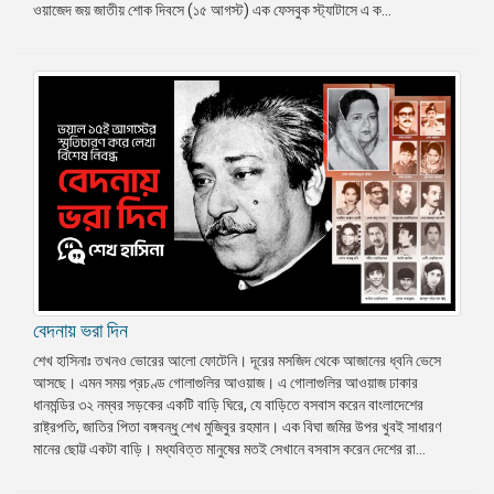
ওয়াজেদ জয় জাতীয় শোক দিবসে (১৫ আগস্ট) এক ফেসবুক স্ট্যাটাসে এ ক...
বেদনায় ভরা দিন
শেখ হাসিনাঃ তখনও ভোরের আলো ফোটেনি। দূরের মসজিদ থেকে আজানের ধ্বনি ভেসে
আসছে। এমন সময় প্রচণ্ড গোলাগুলির আওয়াজ। এ গোলাগুলির আওয়াজ ঢাকার
ধানমন্ডির ৩২ নম্বর সড়কের একটি বাড়ি ঘিরে, যে বাড়িতে বসবাস করেন বাংলাদেশের
রাষ্ট্রপতি, জাতির পিতা বঙ্গবন্ধু শেখ মুজিবুর রহমান। এক বিঘা জমির উপর খুবই সাধারণ
মানের ছোট্ট একটা বাড়ি। মধ্যবিত্ত মানুষের মতই সেখানে বসবাস করেন দেশের রা...