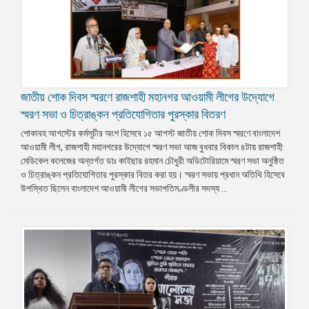
জাতীয় শোক দিবস স্মরণে রাজশাহী মহানগর আওয়ামী লীগের উদ্যোগে
স্মরণ সভা ও চিত্রাঙ্কন প্রতিযোগিতার পুরস্কার বিতরণ
শোকাবহ আগস্টের কর্মসূচীর অংশ হিসেবে ১৫ আগস্ট জাতীয় শোক দিবস স্মরণে বাংলাদেশ
আওয়ামী লীগ, রাজশাহী মহানগরের উদ্যোগে স্মরণ সভা আজ বুধবার বিকাল ৪টায় রাজশাহী
মেডিকেল কলেজের অন্তর্গত ডাঃ কাইছার রহমান চৌধুরী অডিটোরিয়ামে স্মরণ সভা অনুষ্ঠিত
ও চিত্রাঙ্কন প্রতিযোগিতার পুরস্কার বিতর করা হয়। স্মরণ সভায় প্রধান অতিথি হিসেবে
উপস্থিত ছিলেন বাংলাদেশ আওয়ামী লীগের সভাপতিমণ্ডলীর সদস্য ...