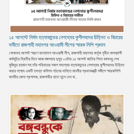
১৫ আগস্টে নির্মম হত্যাকান্ডের নেপথ্যের কুশীলবদের চিহ্নিত ও বিচারের
দাবীতে রাজশাহী মহানগর আওয়ামী লীগের স্মারক লিপি প্রদান
শোকাবহ আগস্ট স্মরণে বাংলাদেশ আওয়ামী লীগ, রাজশাহী মহানগর কর্তৃক গৃহীত মাসব্যাপী
কর্মসূচির দ্বিতীয় দিনে আজ মঙ্গলবার দুপুর ০৩টায় ১৫ আগস্ট জাতির পিতা বঙ্গবন্ধু শেখ
মুজিবুর রহমান সহ তাঁর পরিবারের সকল সদস্যের হত্যাকান্ডের নেপথ্যের কুশীলবদের চিহ্নিত
করার লক্ষ্যে একটি তদন্ত কমিশন গঠনের দাবিতে মাননীয় প্রধানমন্ত্রী সমীপে স্মারকলিপি
মাননীয় জেলা প্রশাসক, রাজশাহীর হাতে তুলে দেন বা...