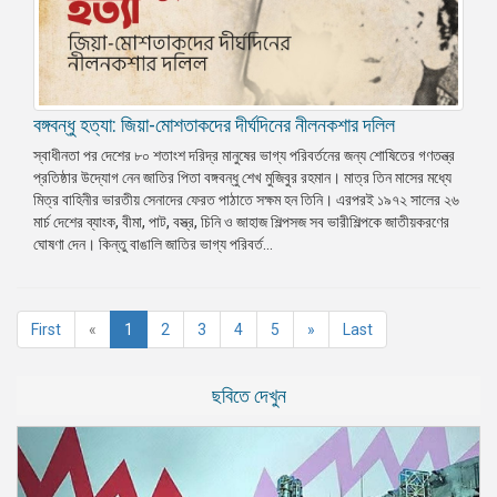
বঙ্গবন্ধু হত্যা: জিয়া-মোশতাকদের দীর্ঘদিনের নীলনকশার দলিল
স্বাধীনতা পর দেশের ৮০ শতাংশ দরিদ্র মানুষের ভাগ্য পরিবর্তনের জন্য শোষিতের গণতন্ত্র
প্রতিষ্ঠার উদ্যোগ নেন জাতির পিতা বঙ্গবন্ধু শেখ মুজিবুর রহমান। মাত্র তিন মাসের মধ্যে
মিত্র বাহিনীর ভারতীয় সেনাদের ফেরত পাঠাতে সক্ষম হন তিনি। এরপরই ১৯৭২ সালের ২৬
মার্চ দেশের ব্যাংক, বীমা, পাট, বস্ত্র, চিনি ও জাহাজ শিল্পসজ সব ভারীশিল্পকে জাতীয়করণের
ঘোষণা দেন। কিন্তু বাঙালি জাতির ভাগ্য পরিবর্ত...
(current)
First
«
1
2
3
4
5
»
Last
ছবিতে দেখুন