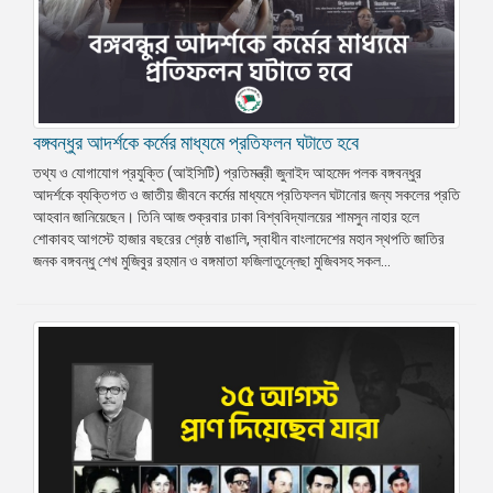
বঙ্গবন্ধুর আদর্শকে কর্মের মাধ্যমে প্রতিফলন ঘটাতে হবে
তথ্য ও যোগাযোগ প্রযুক্তি (আইসিটি) প্রতিমন্ত্রী জুনাইদ আহমেদ পলক বঙ্গবন্ধুর
আদর্শকে ব্যক্তিগত ও জাতীয় জীবনে কর্মের মাধ্যমে প্রতিফলন ঘটানোর জন্য সকলের প্রতি
আহবান জানিয়েছেন। তিনি আজ শুক্রবার ঢাকা বিশ্ববিদ্যালয়ের শামসুন নাহার হলে
শোকাবহ আগস্টে হাজার বছরের শ্রেষ্ঠ বাঙালি, স্বাধীন বাংলাদেশের মহান স্থপতি জাতির
জনক বঙ্গবন্ধু শেখ মুজিবুর রহমান ও বঙ্গমাতা ফজিলাতুন্নেছা মুজিবসহ সকল...