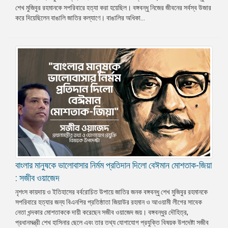
শেখ মুজিবুর রহমানকে সপরিবারে হত্যা করা হয়েছিল। বঙ্গবন্ধু নিজের জীবনের সর্বস্ব উজার
প্রেস
করে দিয়েছিলেন বাঙালি জাতির কল্যাণে। বাঙালির অধিকা...
রিলিজ
প্রকাশনা
গ্যালারি
বিএনপি-
জামায়াত
সহিংসতা
সংগঠন
নির্বাচনী
ইশতেহার
বাংলার মানুষকে ভালোবাসার নির্মম প্রতিদান দিলো বেঈমান মোশতাক-জিয়া
: সজীব ওয়াজেদ
নৃশংস কায়দায় ও ইতিহাসের বর্বরোচিত উপায়ে জাতির জনক বঙ্গবন্ধু শেখ মুজিবুর রহমানকে
সপরিবারে হত্যার জন্য বিএনপির প্রতিষ্ঠাতা জিয়াউর রহমান ও আওয়ামী লীগের সাবেক
নেতা খন্দকার মোশতাককে দায়ী করেছেন সজীব ওয়াজেদ জয়। বঙ্গবন্ধুর দৌহিত্র,
প্রধানমন্ত্রী শেখ হাসিনার ছেলে এবং তার তথ্য যোগাযোগ প্রযুক্তি বিষয়ক উপদেষ্টা সজীব