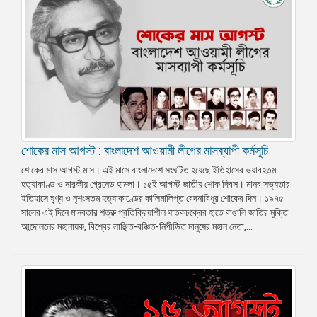
শোকের মাস আগস্ট : বাংলাদেশ আওয়ামী লীগের মাসব্যাপী কর্মসূচি
শোকের মাস আগস্ট মাস। এই মাসে বাংলাদেশে সংঘটিত হয়েছে ইতিহাসের ভয়াবহতম
হত্যাকাণ্ড ও নারকীয় গ্রেনেড হামলা। ১৫ই আগস্ট জাতীয় শোক দিবস। মানব সভ্যতার
ইতিহাসে ঘৃণ্য ও নৃশংসতম হত্যাকাণ্ডের কালিমালিপ্ত বেদনাবিধূর শোকের দিন। ১৯৭৫
সালের এই দিনে মানবতার শত্রু প্রতিক্রিয়াশীল ঘাতকচক্রের হাতে বাঙালি জাতির মুক্তি
আন্দোলনের মহানায়ক, বিশ্বের লাঞ্ছিত-বঞ্চিত-নিপীড়িত মানুষের মহান নেতা,...