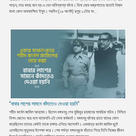
পড়েন, তার কাছে মনে হয় এ যেন অবিশ্বাস্য ঘটনা। বিনা মেঘে বজ্রপাতের মতোই বিষাদ
মাখা কোন অনাকাক্ষিত ইস্যু। পরদিন (১৬ আগষ্ট) দুপুর ১২টার সং...
"বাবার লাশের সামনে কাঁদতেও দেওয়া হয়নি"
শহীদ কর্নেল জামিল আহমেদ। ছিলেন বঙ্গবন্ধু শেখ মুজিবুর রহমানের সামরিক সচিব। নিশ্চিত
বিপদ জেনেও ঘরে বসে থাকেননি এই সেনা কর্মকর্তা। বঙ্গবন্ধু ঘটনার রাতে যাদের ফোন
করেছিলেন তাদের কেউই তাকে রক্ষায় এগিয়ে আসেননি। একমাত্র কর্নেল জামিল ছুটে
এসেছিলেন মৃত্যুভয় উপেক্ষা করে। শেষ পর্যন্ত বঙ্গবন্ধুকে বাঁচাতে গিয়ে তিনি নিজের জীবন