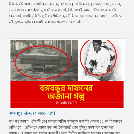
ঈর্ষা করেছি আমাদের অতিক্রম করে বড় হওয়াতে। সবদিকে বড়। তেজে, সাহসে, স্নেহে,
ভালোবাসায় এবং দুর্বলতায়, সবদিকে এবং সেই ঈর্ষা থেকেই আমরা তাঁকে হত্যা করেছি।
কেবল এই কথাটি বুঝিনি যে, ঈর্ষায় পীড়িত হয়ে ঈর্ষিতের স্থান দখল করা যায় না। তাইতো
এই ভূখণ্ডে মুজিবের স্থায়ী অবস্থান মধ্যগগনে এবং তাঁর ন...
বঙ্গবন্ধুর দাফনের অজানা গল্প
কাওসার রহমানঃ মৌলভী শেখ আবদুল হালিম মর্মান্তক সংবাদটা শোনেন ১৫ আগষ্ট সকালে
রেডিওতে। রেডিওতে ঘোষণা করা হয়, স্বৈরাচারী শেখ মুজিবুর রহমানকে হত্যা করা
হয়েছে। এ ঘোষণা শুনে সমগ্র দেশবাসীর মতো তিনিও স্তম্ভিত হয়ে যান। হতভম্ব হয়ে