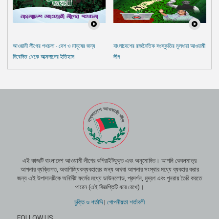
আওয়ামী লীগের পথচলা - দেশ ও মানুষের জন্য
বাংলাদেশের রাজনৈতিক সংস্কৃতির মূলধারা আওয়ামী
নিবেদিত থেকে আত্মদানের ইতিহাস
লীগ
এই কাজটি বাংলাদেশ আওয়ামী লীগের কপিরাইটযুক্ত এবং অনুমোদিত। আপনি কেবলমাত্র
আপনার ব্যক্তিগত, অবাণিজ্যিকব্যবহারের জন্য অথবা আপনার সংস্থার মধ্যে ব্যবহার করার
জন্য এই উপাদানটিকে অনির্দিষ্ট ফর্মের মধ্যে ডাউনলোড, প্রদর্শন, মুদ্রণ এবং পুনরায় তৈরি করতে
পারেন (এই বিজ্ঞপ্তিটি ধরে রেখে)।
চুক্তি ও শর্তাদি
|
গোপনীয়তা শর্তাবলী
FOLLOW US