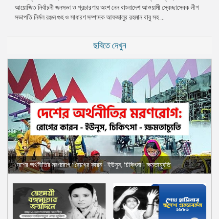
আয়োজিত নির্বাচনী জনসভা ও প্রচারণায় অংশ নেন বাংলাদেশ আওয়ামী স্বেচ্ছাসেবক লীগ
প্রেস
সভাপতি নির্মল রঞ্জন গুহ ও সাধারণ সম্পাদক আফজালুর রহমান বাবু সহ ...
রিলিজ
প্রকাশনা
ছবিতে দেখুন
গ্যালারি
বিএনপি-
জামায়াত
সহিংসতা
সংগঠন
নির্বাচনী
ইশতেহার
দেশের অর্থনীতির মরণরোগ : রোগের কারন - ইউনুস, চিকিৎসা - ক্ষমতাচ্যুতি