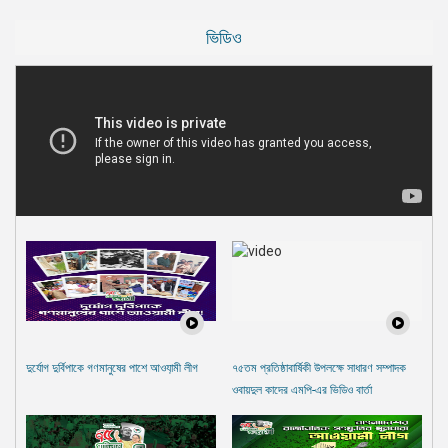
ভিডিও
দুর্যোগ দুর্বিপাকে গণমানুষের পাশে আওযা়মী লীগ
৭৫তম প্রতিষ্ঠাবার্ষিকী উপলক্ষে সাধারণ সম্পাদক
ওবায়দুল কাদের এমপি-এর ভিডিও বার্তা