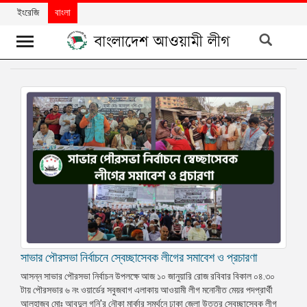
ইংরেজি
বাংলা
খবর
দলের
খবর
বিশেষ
নিবন্ধ
বিশেষ
প্রতিবেদন
মতামত
সাভার পৌরসভা নির্বাচনে স্বেচ্ছাসেবক লীগের সমাবেশ ও প্রচারণা
উন্নয়নের
বাংলাদেশ
আসন্ন সাভার পৌরসভা নির্বাচন উপলক্ষে আজ ১০ জানুয়ারি রোজ রবিবার বিকাল ০৪.৩০
টায় পৌরসভার ৬ নং ওয়ার্ডের সবুজবাগ এলাকায় আওয়ামী লীগ মনোনীত মেয়র পদপ্রার্থী
নিউজলেটার
আলহাজ্ব মোঃ আবদুল গনি'র নৌকা মার্কার সমর্থনে ঢাকা জেলা উত্তর স্বেচ্ছাসেবক লীগ