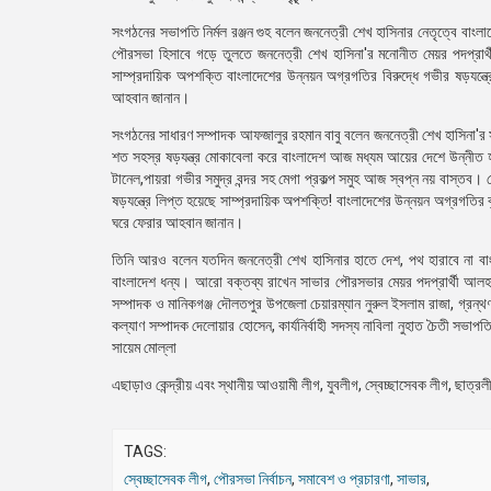
সংগঠনের সভাপতি নির্মল রঞ্জন গুহ বলেন জননেত্রী শেখ হাসিনার নেতৃত্বে বা
পৌরসভা হিসাবে গড়ে তুলতে জননেত্রী শেখ হাসিনা'র মনোনীত মেয়র পদপ্রার
সাম্প্রদায়িক অপশক্তি বাংলাদেশের উন্নয়ন অগ্রগতির বিরুদ্ধে গভীর ষড়যন্ত
আহবান জানান।
সংগঠনের সাধারণ সম্পাদক আফজালুর রহমান বাবু বলেন জননেত্রী শেখ হাসিনা'র সু
শত সহস্র ষড়যন্ত্র মোকাবেলা করে বাংলাদেশ আজ মধ্যম আয়ের দেশে উন্নীত হওয়
টানেল,পায়রা গভীর সমুদ্র বন্দর সহ মেগা প্রকল্প সমুহ আজ স্বপ্ন নয় বাস্তব।
ষড়যন্ত্রে লিপ্ত হয়েছে সাম্প্রদায়িক অপশক্তি! বাংলাদেশের উন্নয়ন অগ্রগতির 
ঘরে ফেরার আহবান জানান।
তিনি আরও বলেন যতদিন জননেত্রী শেখ হাসিনার হাতে দেশ, পথ হারাবে না বাংল
বাংলাদেশ ধন্য। আরো বক্তব্য রাখেন সাভার পৌরসভার মেয়র পদপ্রার্থী আলহ
সম্পাদক ও মানিকগঞ্জ দৌলতপুর উপজেলা চেয়ারম্যান নুরুল ইসলাম রাজা, গ্রন্
কল্যাণ সম্পাদক দেলোয়ার হোসেন, কার্যনির্বাহী সদস্য নাবিলা নুহাত চৈতী সভ
সায়েম মোল্লা
এছাড়াও কেন্দ্রীয় এবং স্থানীয় আওয়ামী লীগ, যুবলীগ, স্বেচ্ছাসেবক লীগ, ছাত
TAGS:
স্বেচ্ছাসেবক লীগ
,
পৌরসভা নির্বাচন
,
সমাবেশ ও প্রচারণা
,
সাভার
,