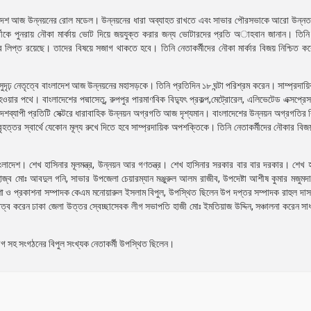
ংলাদেশ আজ উন্নয়নের রোল মডেল। উন্নয়নের ধারা অব্যাহত রাখতে এবং সাভার পৌরসভাকে আরো উন্নত
্থীকে পুনরায় নৌকা মার্কায় ভোট দিয়ে জয়যুক্ত করার জন্য ভোটারদের প্রতি অাহবান জানান। ত
্রে লিপ্ত রয়েছে। তাদের বিষয়ে সজাগ থাকতে হবে। তিনি নেতাকর্মীদের নৌকা মার্কার বিজয় নিশ্চিত ক
দৃঢ় নেতৃত্বে বাংলাদেশ আজ উন্নয়নের মহাসড়কে। তিনি প্রতিদিন ১৮ ঘন্টা পরিশ্রম করেন। সাম্প্রদায
ার পথে। বাংলাদেশের পদ্মাসেতু, রুপপুর পারমাণবিক বিদ্যুৎ প্রকল্প,মেট্রোরেল, এলিভেটেড এক্সপ্রেসও
 দেশব্যাপী প্রতিটি সেক্টরে ধারাবাহিক উন্নয়ন অগ্রগতি আজ দৃশ্যমান। বাংলাদেশের উন্নয়ন অগ্রগতির 
বৃহত্তর স্বার্থে যেকোন মূল্য রুখে দিতে হবে সাম্প্রদায়িক অপশক্তিকে। তিনি নেতাকর্মীদের নৌকার বিজয
াদেশ। শেখ হাসিনার মূলমন্ত্র, উন্নয়ন আর গণতন্ত্র। শেখ হাসিনার সরকার বার বার দরকার। শেখ হ
াজ্ব মোঃ আবদুল গনি, সাভার উপজেলা চেয়ারম্যান মঞ্জুরুল আলম রাজীব, উপদেষ্টা আশীষ কুমার মজুমদ
থণা ও প্রকাশনা সম্পাদক কেএম মনোয়ারুল ইসলাম বিপুল, উপস্থিত ছিলেন উপ দপ্তর সম্পাদক রাহুল দাস
াপতিত্ব করেন ঢাকা জেলা উত্তর স্বেচ্ছাসেবক লীগ সভাপতি হাজী মোঃ ইমতিয়াজ উদ্দিন, সঞ্চালনা করেন স
্রলীগ সহ সংগঠনের বিপুল সংখ্যক নেতাকর্মী উপস্থিত ছিলেন।