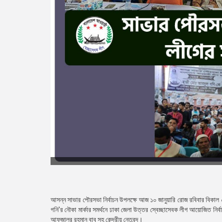
আসন্ন সাভার পৌরসভা নির্বাচন উপলক্ষে আজ ১০ জানুয়ারি রোজ রবিবার বিকাল 
গনি'র নৌকা মার্কার সমর্থনে ঢাকা জেলা উত্তর স্বেচ্ছাসেবক লীগ আয়োজিত নির
আফজালুর রহমান বাবু সহ কেন্দ্রীয় নেতৃবৃন্দ।