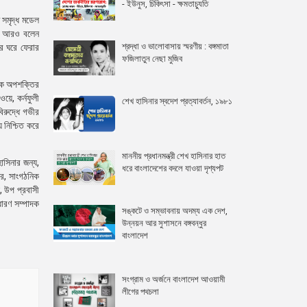
- ইউনুস, চিকিৎসা - ক্ষমতাচ্যুতি
 সমৃদ্ধ মডেল
িনি আরও বলেন
শ্রদ্ধা ও ভালোবাসায় স্মরণীয় : বঙ্গমাতা
রে ঘরে ফেরার
ফজিলাতুন নেছা মুজিব
়িক অপশক্তির
য়ে, কর্নফুলী
শেখ হাসিনার স্বদেশ প্রত্যাবর্তন, ১৯৮১
বিরুদ্ধে গভীর
় নিশ্চিত করে
মাননীয় প্রধানমন্ত্রী শেখ হাসিনার হাত
াসিনার জন্য,
ধরে বাংলাদেশের বদলে যাওয়া দৃশ্যপট
ার, সাংগঠনিক
, উপ প্রবাসী
াধারণ সম্পাদক
সঙ্কটে ও সম্ভাবনায় অদম্য এক দেশ,
উন্নয়ন আর সুশাসনে বঙ্গবন্ধুর
বাংলাদেশ
সংগ্রাম ও অর্জনে বাংলাদেশ আওয়ামী
লীগের পথচলা