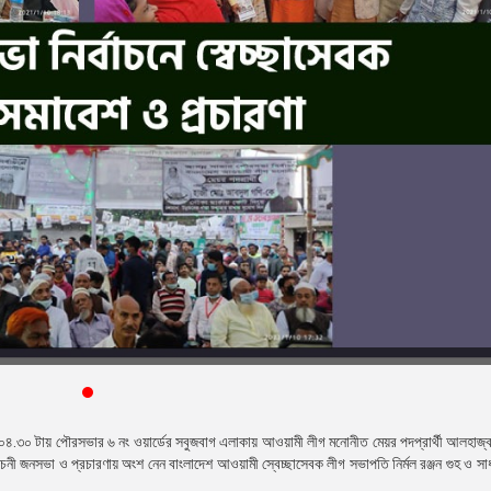
০৪.৩০ টায় পৌরসভার ৬ নং ওয়ার্ডের সবুজবাগ এলাকায় আওয়ামী লীগ মনোনীত মেয়র পদপ্রার্থী আলহাজ্
্বাচনী জনসভা ও প্রচারণায় অংশ নেন বাংলাদেশ আওয়ামী স্বেচ্ছাসেবক লীগ সভাপতি নির্মল রঞ্জন গুহ ও স