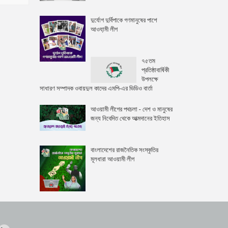
দুর্যোগ দুর্বিপাকে গণমানুষের পাশে
আওযা়মী লীগ
৭৫তম
প্রতিষ্ঠাবার্ষিকী
উপলক্ষে
সাধারণ সম্পাদক ওবায়দুল কাদের এমপি-এর ভিডিও বার্তা
আওয়ামী লীগের পথচলা - দেশ ও মানুষের
জন্য নিবেদিত থেকে আত্মদানের ইতিহাস
বাংলাদেশের রাজনৈতিক সংস্কৃতির
মূলধারা আওয়ামী লীগ