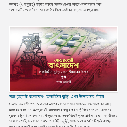
মঙ্গলবার (৭ জানুয়ারি) সন্ধ্যায় জাতির উদ্দেশে দেওয়া ভাষণে একথা বলেন তিনি।
প্রেস
প্রধানমন্ত্রী শেখ হাসিনা বলেন, জাতির পিতা আজীবন সংগ্রাম করেছেন এসব...
রিলিজ
প্রকাশনা
গ্যালারি
বিএনপি-
জামায়াত
সহিংসতা
সংগঠন
নির্বাচনী
ইশতেহার
আত্মপ্রত্যয়ী বাংলাদেশঃ ‘তলাবিহীন ঝুড়ি’ এখন উন্নয়নের বিস্ময়
উত্তম চক্রবর্তীঃ গত ১১ বছরের আগের বাংলাদেশ আর আজকের বাংলাদেশ এক নয়।
আজকের বাংলাদেশ আত্মপ্রত্যয়ী বাংলাদেশ। বন্ধুর পথ পাড়ি দিয়ে বাংলাদেশ আজ সব
সূচকে অগ্রগতি, সাফল্য আর উন্নয়নের মহাসড়ক দিয়েই দ্রুত এগিয়ে যাচ্ছে। স্বাধীনতার
পর যারা বলেছিল- বাংলাদেশ হবে ‘তলাবিহীন ঝুড়ি’, আজ তারাসহ গোটা বিশ্বই বলছে-
মাত্র এক দশকেই বাংলাদেশ উন্নয়নের বিস্ময়। গোটা বিশ্বের কাছে ...