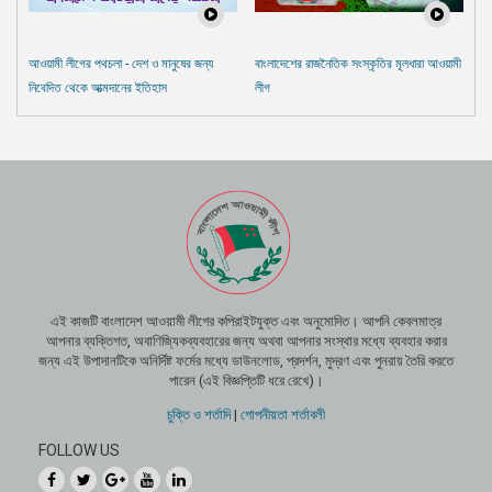
আওয়ামী লীগের পথচলা - দেশ ও মানুষের জন্য
বাংলাদেশের রাজনৈতিক সংস্কৃতির মূলধারা আওয়ামী
নিবেদিত থেকে আত্মদানের ইতিহাস
লীগ
এই কাজটি বাংলাদেশ আওয়ামী লীগের কপিরাইটযুক্ত এবং অনুমোদিত। আপনি কেবলমাত্র
আপনার ব্যক্তিগত, অবাণিজ্যিকব্যবহারের জন্য অথবা আপনার সংস্থার মধ্যে ব্যবহার করার
জন্য এই উপাদানটিকে অনির্দিষ্ট ফর্মের মধ্যে ডাউনলোড, প্রদর্শন, মুদ্রণ এবং পুনরায় তৈরি করতে
পারেন (এই বিজ্ঞপ্তিটি ধরে রেখে)।
চুক্তি ও শর্তাদি
|
গোপনীয়তা শর্তাবলী
FOLLOW US