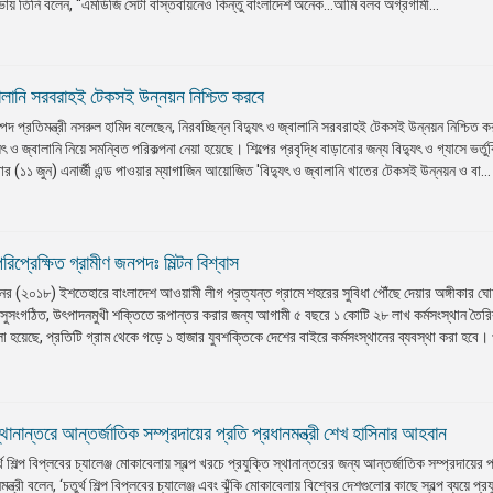
ভায় তিনি বলেন, “এমডিজি সেটা বাস্তবায়নেও কিন্তু বাংলাদেশ অনেক…আমি বলব অগ্রগামী...
জ্বালানি সরবরাহই টেকসই উন্নয়ন নিশ্চিত করবে
ম্পদ প্রতিমন্ত্রী নসরুল হামিদ বলেছেন, নিরবচ্ছিন্ন বিদ্যুৎ ও জ্বালানি সরবরাহই টেকসই উন্নয়ন নিশ্চিত
ৎ ও জ্বালানি নিয়ে সমন্বিত পরিকল্পনা নেয়া হয়েছে। শিল্পের প্রবৃদ্ধি বাড়ানোর জন্য বিদ্যুৎ ও গ্যাসে ভর্তু
র (১১ জুন) এনার্জী এন্ড পাওয়ার ম্যাগাজিন আয়োজিত 'বিদ্যুৎ ও জ্বালানি খাতের টেকসই উন্নয়ন ও বা...
প্রেক্ষিত গ্রামীণ জনপদঃ মিল্টন বিশ্বাস
নের (২০১৮) ইশতেহারে বাংলাদেশ আওয়ামী লীগ প্রত্যন্ত গ্রামে শহরের সুবিধা পৌঁছে দেয়ার অঙ্গীকার ঘ
 সুসংগঠিত, উৎপাদনমুখী শক্তিতে রূপান্তর করার জন্য আগামী ৫ বছরে ১ কোটি ২৮ লাখ কর্মসংস্থান তৈর
া হয়েছে, প্রতিটি গ্রাম থেকে গড়ে ১ হাজার যুবশক্তিকে দেশের বাইরে কর্মসংস্থানের ব্যবস্থা করা হবে। 
 স্থানান্তরে আন্তর্জাতিক সম্প্রদায়ের প্রতি প্রধানমন্ত্রী শেখ হাসিনার আহবান
র্থ শিল্প বিপ্লবের চ্যালেঞ্জ মোকাবেলায় স্বল্প খরচে প্রযুক্তি স্থানান্তরের জন্য আন্তর্জাতিক সম্প্রদায়ের 
্রী বলেন, ‘চতুর্থ শিল্প বিপ্লবের চ্যালেঞ্জ এবং ঝুঁকি মোকাবেলায় বিশ্বের দেশগুলোর কাছে স্বল্প ব্যয়ে প্রয