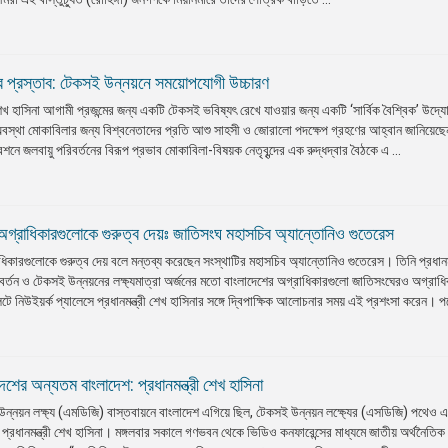
র প্রস্তাব: টেকসই উন্নয়নে সময়োপযোগী উচ্চারণ
ী শেখ হাসিনা আগামী প্রজন্মের জন্য একটি টেকসই ভবিষ্যৎ রেখে যাওয়ার জন্য একটি ‘সার্বিক বৈশ্বিক’ উদ্য
 অবস্থা মোকাবিলার জন্য বিশ্বনেতাদের প্রতি আশু সাহসী ও জোরালো পদক্ষেপ গ্রহণের আহ্বান জানিয়েছ
শনে জলবায়ু পরিবর্তনের বিরূপ প্রভাব মোকাবিলা-বিষয়ক নেতৃবৃন্দের এক রুদ্ধদ্বার বৈঠকে এ ...
অগ্রাধিকারগুলোকে গুরুত্ব দেয়ঃ জাতিসংঘ মহাসচিব অ্যান্তোনিও গুতেরেস
িকারগুলোকে গুরুত্ব দেয় বলে মন্তব্য করেছেন সংস্থাটির মহাসচিব অ্যান্তোনিও গুতেরেস। তিনি প্রধানমন
িবর্তন ও টেকসই উন্নয়নের লক্ষ্যমাত্রা অর্জনের মতো বাংলাদেশের অগ্রাধিকারগুলো জাতিসংঘেরও অগ্রা
 নিউইয়র্ক প্যালেসে প্রধানমন্ত্রী শেখ হাসিনার সঙ্গে দ্বিপাক্ষিক আলোচনার সময় এই প্রশংসা করেন। পর
শের অন্যতম বাংলাদেশ: প্রধানমন্ত্রী শেখ হাসিনা
্দ উন্নয়ন লক্ষ্য (এমডিজি) বাস্তবায়নে বাংলাদেশ এগিয়ে ছিল, টেকসই উন্নয়ন লক্ষ্যের (এসডিজি) পথেও
 প্রধানমন্ত্রী শেখ হাসিনা। মঙ্গলবার সকালে গণভবন থেকে ভিডিও কনফারেন্সের মাধ্যমে জাতীয় অর্থনৈতি