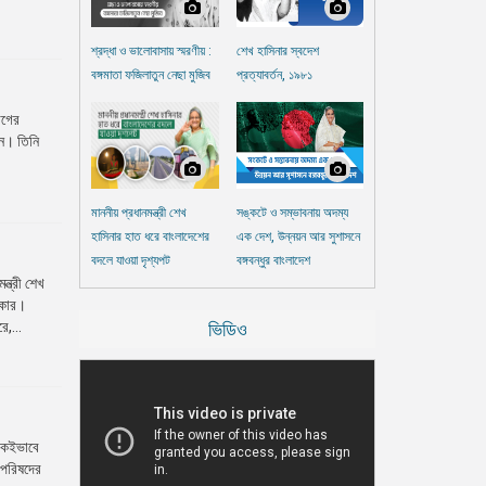
শ্রদ্ধা ও ভালোবাসায় স্মরণীয় :
শেখ হাসিনার স্বদেশ
বঙ্গমাতা ফজিলাতুন নেছা মুজিব
প্রত্যাবর্তন, ১৯৮১
োগের
েন। তিনি
মাননীয় প্রধানমন্ত্রী শেখ
সঙ্কটে ও সম্ভাবনায় অদম্য
হাসিনার হাত ধরে বাংলাদেশের
এক দেশ, উন্নয়ন আর সুশাসনে
বদলে যাওয়া দৃশ্যপট
বঙ্গবন্ধুর বাংলাদেশ
্ত্রী শেখ
ধিকার।
ে,...
ভিডিও
 একইভাবে
ক পরিষদের