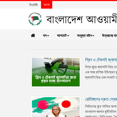
ইংরেজি
বাংলা
দল
আপডেট
সংযুক্ত হউন
উন্নয়নের বা
গ্রিন ও টেকসই জ্বালা
বিশ্ব জুড়ে জ্বালানি নিয়ে
এক সময় রাশিয়া-ইউক্রেন য
জ্বালানি নিয়ে এমন সংকটে 
রোহিঙ্গাদের দ্রুত স্ব
নির্যাতনের মুখে পালিয়ে আসা 
বাংলাদেশ-জাপান কূটনৈতিক সম্
সমর্থন চান। তিনি বলেন, “আম