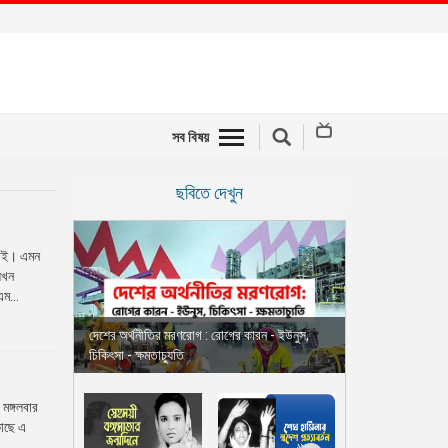
সব বিষয়
ছবিতে দেখুন
সবাই। এমন
 যখন
এম...
দেশের অর্থনীতির মরণরোগ : রোগের কারন - ইউনুস,
চিকিৎসা - ক্ষমতাচ্যুতি
 মঙ্গলবার
কাছে এ