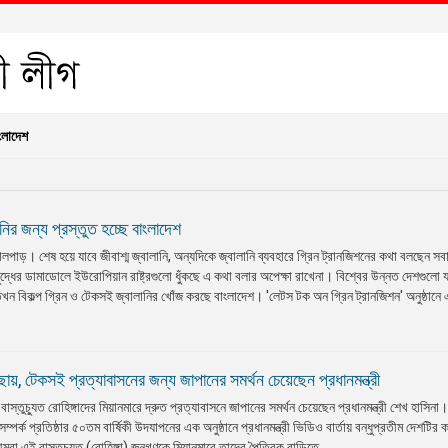
ংলাদেশ
নির জন্য প্রস্তুত হচ্ছে বাংলাদেশ
 তোলপাড়। শেষ হয়ে যাবে জীবাশ্ম জ্বালানি, অন্যদিকে জ্বালানি ব্যবহারে গ্রিন ট্রানজিশনের কথা বলছেন 
ুদ্ধের ডামাডোলে ইউরোপিয়ান রাষ্ট্রগুলো ধুঁকছে এ কথা বলার অপেক্ষা রাখেনা। বিশ্বের উন্নত দেশগুলো
তখন বিকল্প গ্রিন ও টেকসই জ্বালানির খোঁজ করছে বাংলাদেশ। 'লেটস টক অন গ্রিন ট্রানজিশন' অনুষ্ঠানে 
েচ্ছায়, টেকসই প্রত্যাবাসনের জন্য জাপানের সমর্থন চেয়েছেন প্রধানমন্ত্রী
বাস্তুচ্যুত রোহিঙ্গাদের মিয়ানমারে দ্রুত প্রত্যাবাসনে জাপানের সমর্থন চেয়েছেন প্রধানমন্ত্রী শেখ হাসিনা।
পর্ক প্রতিষ্ঠার ৫০তম বার্ষিকী উদযাপনের এক অনুষ্ঠানে প্রধানমন্ত্রী ভিডিও বার্তায় বন্ধুপ্রতীম দেশটির 
রা এই বাস্তুচ্যুত (রোহিঙ্গা) জনগণকে মিয়ানমারে তাদের পৈত্রিক বাড়িতে ...