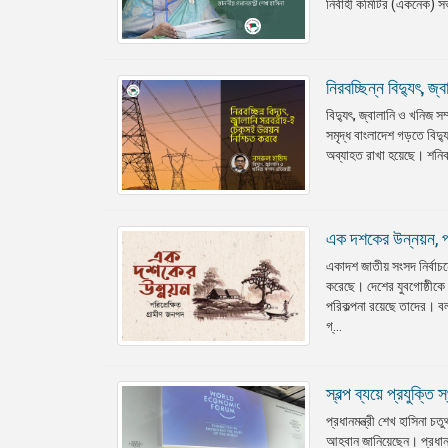
নির্বাহী কমিটির (একনেক) স
নিরবচ্ছিন্ন বিদ্যুৎ, 
বিদ্যুৎ, জ্বালানি ও খনিজ স
সমৃদ্ধ বাংলাদেশ গড়তে বিদ্যু
অব্যাহত রাখা হয়েছে। শনিবা
এক দশকের উন্নয়ন, পরি
একাদশ জাতীয় সংসদ নির্বাচ
করেছে। দেশের যুবগোষ্ঠীকে
পরিকল্পনা রয়েছে তাদের। বল
গ্...
স্বল্প ব্যয়ে প্রযুক্তি
প্রধানমন্ত্রী শেখ হাসিনা চতু
আহবান জানিয়েছেন। প্রধানমন্ত