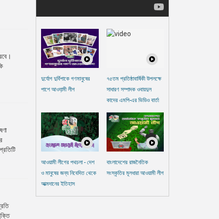
 করবে।
কি
দুর্যোগ দুর্বিপাকে গণমানুষের
৭৫তম প্রতিষ্ঠাবার্ষিকী উপলক্ষে
পাশে আওযা়মী লীগ
সাধারণ সম্পাদক ওবায়দুল
কাদের এমপি-এর ভিডিও বার্তা
োষণা
ির
প্রতিটি
আওয়ামী লীগের পথচলা - দেশ
বাংলাদেশের রাজনৈতিক
ও মানুষের জন্য নিবেদিত থেকে
সংস্কৃতির মূলধারা আওয়ামী লীগ
আত্মদানের ইতিহাস
প্রতি
ুক্তি