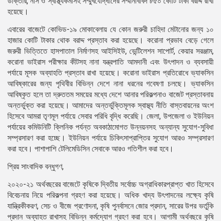
ডাক্তার, নার্স ও স্বা
স্থ্যকর্মীসহ সম্মুখযোদ্ধাদের সম্মানীবাবদ ৮৫০ কোটি টাকা বরাদ্দ রাখা
হয়েছে।
এবারের বাজেটে কোভিড-১৯ মোকাবেলায় যে কোন জরুরী চাহিদা মেটানোর জন্য ১০
হাজার কোটি টাকার থোক বরাদ্দ প্রস্তাব করা হয়েছে। করোনা প্রভাব বেড়ে গেলে
জরুরী ভিত্তিতে হাসপাতাল নির্মাণসহ আইসিইউ, ভেন্টিলেশন সাপোর্ট, কেয়ার সরঞ্জাম,
করোনা ভাইরাস পরীক্ষার কীটসহ নানা যন্ত্রপাতি আমদানী এবং উৎপাদন ও ব্যবসায়ী
পর্যায়ে মূসক অব্যাহতি প্রস্তাব রাখা হয়েছে। করোনা ভাইরাস প্রতিরোধে ভ্যাকসিন
আবিষ্কারের জন্য পৃথিবীর বিভিন্ন দেশে নানা ধরনের গবেষণা চলছে। ভ্যাকসিন
আবিষ্কৃত হলে তা দ্রুততম সময়ের মধ্যে দেশে আনার পরিকল্পনাও বাজেট প্রস্তাবনায়
অন্তর্ভুক্ত করা হয়েছে। আমাদের অন্তর্ভুক্তিমূলক স্বাস্থ্য নীতি বাস্তবায়নের অংশ
হিসেবে আমরা তৃণমূল পর্যায়ে সেবার পরিধি বৃদ্ধি করেছি। জেলা, উপজেলা ও ইউনিয়ন
পর্যায়ের কমিউনিটি ক্লিনিক পর্যন্ত অবকাঠামোগত উন্নয়নসহ অন্যান্য সুযোগ-সুবিধা
সম্প্রসারণ করা হচ্ছে। ইউনিয়ন পর্যায়ে চিকিৎসাপ্রাপ্তির সুযোগ আরও সম্প্রসারণ
করা হবে। পাশাপাশি টেলিমেডিসিন সেবাকে আরও গতিশীল করা হবে।
প্রিয় সাংবাদিক বন্ধুগণ,
২০২০-২১ অর্থবছরের বাজেটে কৃষিকে দ্বিতীয় সর্বোচ্চ অগ্রাধিকারপ্রাপ্ত খাত হিসেবে
বিবেচনায় নিয়ে পরিকল্পনা গ্রহণ করা হয়েছে। অধিক খাদ্য উৎপাদনের লক্ষ্যে কৃষি
যান্ত্রিকীকরণ, সেচ ও বীজে প্রণোদনা, কৃষি পুনর্বাসনে জোর প্রদান, সারের উপর ভর্তুকি
প্রদান অব্যাহত রাখাসহ বিভিন্ন কর্মদ্যোগ গ্রহণ করা হবে। আগামী অর্থবছরে কৃষি