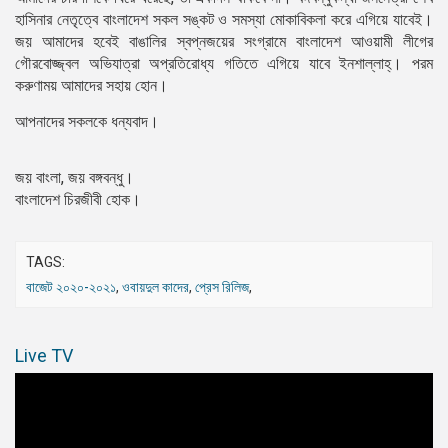
হাসিনার নেতৃত্বে বাংলাদেশ সকল সঙ্কট ও সমস্যা মোকাবিকলা করে এগিয়ে যাবেই।
জয় আমাদের হবেই বাঙালির স্বপ্নজয়ের সংগ্রামে বাংলাদেশ আওয়ামী লীগের
গৌরবোজ্জ্বল অভিযাত্রা অপ্রতিরোধ্য গতিতে এগিয়ে যাবে ইনশাল্লাহ্। পরম
করুণাময় আমাদের সহায় হোন।
আপনাদের সকলকে ধন্যবাদ।
জয় বাংলা, জয় বঙ্গবন্ধু।
বাংলাদেশ চিরজীবী হোক।
TAGS:
বাজেট ২০২০-২০২১
,
ওবায়দুল কাদের
,
প্রেস রিলিজ
,
Live TV