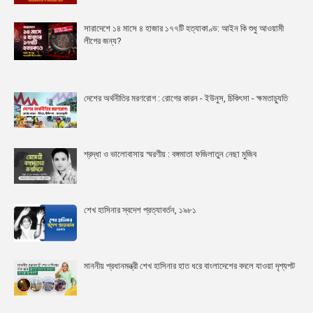
সারাদেশে ১৪ মাসে ৪ হাজার ১৭৭টি হত্যাকাণ্ড: আইন কি শুধু আওয়ামী
লীগের জন্য?
দেশের অর্থনীতির মরণরোগ : রোগের কারন - ইউনুস, চিকিৎসা - ক্ষমতাচ্যুতি
শ্রদ্ধা ও ভালোবাসায় স্মরণীয় : বঙ্গমাতা ফজিলাতুন নেছা মুজিব
শেখ হাসিনার স্বদেশ প্রত্যাবর্তন, ১৯৮১
মাননীয় প্রধানমন্ত্রী শেখ হাসিনার হাত ধরে বাংলাদেশের বদলে যাওয়া দৃশ্যপট