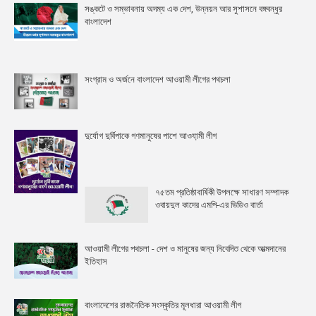
সঙ্কটে ও সম্ভাবনায় অদম্য এক দেশ, উন্নয়ন আর সুশাসনে বঙ্গবন্ধুর
বাংলাদেশ
সংগ্রাম ও অর্জনে বাংলাদেশ আওয়ামী লীগের পথচলা
দুর্যোগ দুর্বিপাকে গণমানুষের পাশে আওযা়মী লীগ
৭৫তম প্রতিষ্ঠাবার্ষিকী উপলক্ষে সাধারণ সম্পাদক
ওবায়দুল কাদের এমপি-এর ভিডিও বার্তা
আওয়ামী লীগের পথচলা - দেশ ও মানুষের জন্য নিবেদিত থেকে আত্মদানের
ইতিহাস
বাংলাদেশের রাজনৈতিক সংস্কৃতির মূলধারা আওয়ামী লীগ