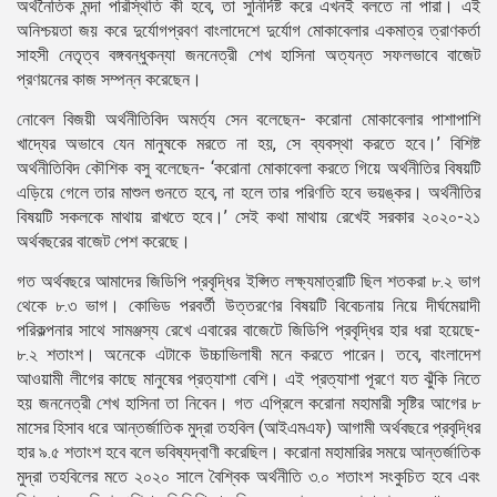
অর্থনৈতিক মন্দা পরিস্থিতি কী হবে, তা সুনির্দিষ্ট করে এখনই বলতে না পারা। এই
অনিশ্চয়তা জয় করে দুর্যোগপ্রবণ বাংলাদেশে দুর্যোগ মোকাবেলার একমাত্র ত্রাণকর্তা
সাহসী নেতৃত্ব বঙ্গবন্ধুকন্যা জননেত্রী শেখ হাসিনা অত্যন্ত সফলভাবে বাজেট
প্রণয়নের কাজ সম্পন্ন করেছেন।
নোবেল বিজয়ী অর্থনীতিবিদ অমর্ত্য সেন বলেছেন- করোনা মোকাবেলার পাশাপাশি
খাদ্যের অভাবে যেন মানুষকে মরতে না হয়, সে ব্যবস্থা করতে হবে।’ বিশিষ্ট
অর্থনীতিবিদ কৌশিক বসু বলেছেন- ‘করোনা মোকাবেলা করতে গিয়ে অর্থনীতির বিষয়টি
এড়িয়ে গেলে তার মাশুল গুনতে হবে, না হলে তার পরিণতি হবে ভয়ঙ্কর। অর্থনীতির
বিষয়টি সকলকে মাথায় রাখতে হবে।’ সেই কথা মাথায় রেখেই সরকার ২০২০-২১
অর্থবছরের বাজেট পেশ করেছে।
গত অর্থবছরে আমাদের জিডিপি প্রবৃদ্ধির ইপ্সিত লক্ষ্যমাত্রাটি ছিল শতকরা ৮.২ ভাগ
থেকে ৮.৩ ভাগ। কোভিড পরবর্তী উত্তরণের বিষয়টি বিবেচনায় নিয়ে দীর্ঘমেয়াদী
পরিকল্পনার সাথে সামঞ্জস্য রেখে এবারের বাজেটে জিডিপি প্রবৃদ্ধির হার ধরা হয়েছে-
৮.২ শতাংশ। অনেকে এটাকে উচ্চাভিলাষী মনে করতে পারেন। তবে, বাংলাদেশ
আওয়ামী লীগের কাছে মানুষের প্রত্যাশা বেশি। এই প্রত্যাশা পূরণে যত ঝুঁকি নিতে
হয় জননেত্রী শেখ হাসিনা তা নিবেন। গত এপ্রিলে করোনা মহামারী সৃষ্টির আগের ৮
মাসের হিসাব ধরে আন্তর্জাতিক মুদ্রা তহবিল (আইএমএফ) আগামী অর্থবছরে প্রবৃদ্ধির
হার ৯.৫ শতাংশ হবে বলে ভবিষ্যদ্বাণী করেছিল। করোনা মহামারির সময়ে আন্তর্জাতিক
মুদ্রা তহবিলের মতে ২০২০ সালে বৈশ্বিক অর্থনীতি ৩.০ শতাংশ সংকুচিত হবে এবং