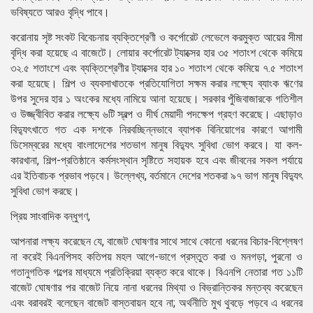
ভবিষ্যতে আরও বৃদ্ধি পাবে।
করোনায় সৃষ্ট সংকট বিবেচনায় ব্যক্তিশ্রেণী ও কর্পোরেট লেভেলে করমুক্ত আয়ের সীমা
বৃদ্ধি করা হয়েছে এ বাজেটে। লোয়ার কর্পোরেট ট্যাক্সের হার ৩৫ শতাংশ থেকে কমিয়ে
৩২.৫ শতাংশে এবং ব্যক্তিশ্রেণীর ট্যাক্সের হার ১০ শতাংশ থেকে কমিয়ে ৭.৫ শতাংশ
করা হয়েছে। শিল্প ও ব্যবসাখাতকে প্রতিযোগিতা সক্ষম করার লক্ষ্যে ব্যাংক ঋণের
উপর সুদের হার ১ অংকের মধ্যে নামিয়ে আনা হয়েছে। সরকার পুঁজিবাজারকে গতিশীল
ও উজ্জ্বীবিত করার লক্ষ্যে ৬টি স্বল্প ও দীর্ঘ মেয়াদী পদক্ষেপ গ্রহণ করেছে। এছাড়াও
বিদ্যুৎখাতে গত এক দশকে নিরবচ্ছিন্নভাবে ব্যাপক বিনিয়োগের কারণে আগামী
ডিসেম্বরের মধ্যে বাংলাদেশের শতভাগ মানুষ বিদ্যুৎ সুবিধা ভোগ করবে। যা কল-
কারখানা, শিল্প-প্রতিষ্ঠানে কর্মসংস্থান সৃষ্টিতে সহায়ক হবে এবং জীবনের সকল পর্যায়ে
এর ইতিবাচক প্রভাব পড়বে। উল্লেখ্য, বর্তমানে দেশের শতকরা ৯৭ ভাগ মানুষ বিদ্যুৎ
সুবিধা ভোগ করছে।
প্রিয় সাংবাদিক বন্ধুগণ,
আপনারা লক্ষ্য করেছেন যে, বাজেট ঘোষণার সাথে সাথে কোনো ধরনের বিচার-বিশ্লেষণ
না করেই বিএনপিসহ কতিপয় মহল আগে-ভাগে প্রস্তুত করা ও মনগড়া, পুরনো ও
গতানুগতিক গল্পের মাধ্যমে প্রতিক্রিয়া ব্যক্ত করে থাকে। বিএনপি নেতারা গত ১১টি
বাজেট ঘোষণার পর বাজেট নিয়ে নানা ধরনের মিথ্যা ও বিভ্রান্তিকর মন্তব্য করেছেন
এবং বরাবরই বলেছেন বাজেট বাস্তবায়ন হবে না; অর্থনীতি মুখ থুবড়ে পড়বে এ ধরনের