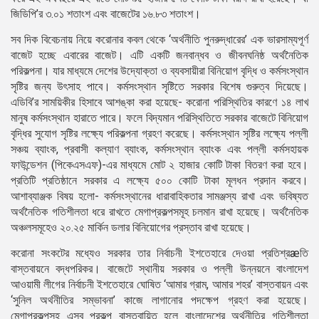
জিডিপি’র ৩.০১ শতাংশ এবং বাজেটের ১৬.৮৩ শতাংশ।
সব দিক বিবেচনায় নিয়ে করোনার কবল থেকে ‘অর্থনীতি পুনরুদ্ধারের’ এক ভারসাম্যপূর্ণ
বাজেট হচ্ছে এবারের বাজেট। এটি একটি জনবান্ধব ও জীবনঘনিষ্ঠ অর্থনৈতিক
পরিকল্পনা। যার মাধ্যমে দেশের উদ্যোক্তা ও ব্যবসায়ীরা বিনিয়োগ বৃদ্ধি ও কর্মসংস্থান
সৃষ্টির জন্য উৎসাহ পাবে। কর্মসংস্থান সৃষ্টিতে সরকার বিশেষ গুরুত্ব দিয়েছে।
এডিবি’র সাময়িকীর হিসাবে আশঙ্কা করা হয়েছে- করোনা পরিস্থিতির কারণে ১৪ লাখ
মানুষ কর্মসংস্থান হারাতে পারে। ফলে বিদ্যমান পরিস্থিতিতে সরকার বাজেটে বিনিয়োগ
বৃদ্ধির সুযোগ সৃষ্টির লক্ষ্যে পরিকল্পনা গ্রহণ করেছে। কর্মসংস্থান সৃষ্টির লক্ষ্যে পল্লী
সঞ্চয় ব্যাংক, প্রবাসী কল্যাণ ব্যাংক, কর্মসংস্থান ব্যাংক এবং পল্লী কর্মসহায়ক
ফাউন্ডেশন (পিকেএসএফ)-এর মাধ্যমে মোট ২ হাজার কোটি টাকা বিতরণ করা হবে।
প্রতিটি প্রতিষ্ঠানে সরকার এ লক্ষ্যে ৫০০ কোটি টাকা মূলধন প্রদান করবে।
আশাব্যাঞ্জক বিষয় হলো- কর্মসংস্থানের ধারাবাহিকতার সামঞ্জস্য রাখা এবং ভবিষ্যত
অর্থনৈতিক গতিশীলতা ধরে রাখতে মেগাপ্রকল্পসমূহ চলমান রাখা হয়েছে। অর্থনৈতিক
অঞ্চলসমূহেও ২০.২৫ মার্কিন ডলার বিনিয়োগের প্রস্তাব রাখা হয়েছে।
করোনা সংকটের মধ্যেও সরকার তার নির্বাচনী ইশতেহারে দেওয়া প্রতিশ্রæতি
বাস্তবায়নে বদ্ধপরিকর। বাজেটে স্থানীয় সরকার ও পল্লী উন্নয়নে বাংলাদেশ
আওয়ামী লীগের নির্বাচনী ইশতেহারে ঘোষিত ‘আমার গ্রাম, আমার শহর’ বাস্তবায়ন এবং
‘সুনিল অর্থনীতির সম্ভাবনা’ কাজে লাগানোর পদক্ষেপ গ্রহণ করা হয়েছে।
মেগাপ্রকল্পসহ এসব প্রকল্প বাস্তবায়িত হলে বাংলাদেশের অর্থনীতির গতিশীলতা