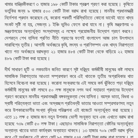
খামার যান্ত্রিকীকরণে ৩ হাজার ১৯৮ কোটি টাকার প্রকল্প গ্রহণ করা হয়েছে। কৃষিতে
ভর্তুকির জন্য ৯ হাজার ৫০০ কোটি টাকা বরাদ্দ রাখা হয়েছে। মাননীয় প্রধানমন্ত্রী
নির্দেশনা প্রদান করেছেন যে, করোনা পরবর্তী পরিস্থিতিতে কোনো ভাবেই যাতে খাদ্য
সংকট সৃষ্টি না হয়, সেজন্য ১ ইঞ্চি ভুমিও ফেলে রাখা যাবে না। কৃষি মন্ত্রণালয় ও
মন্ত্রণালয়ের অন্তর্ভুক্ত সংস্থাসমূহ এ লক্ষ্যে প্রয়োজনীয় উদ্যোগ গ্রহণ করবে।
দেশরত্ন শেখ হাসিনা প্রণিত নীতি গ্রহণের ফলেই বাংলাদেশ আজ চাল উৎপাদনে
সারাবিশ্বে তৃতীয়। আগামী অর্থবছরে কৃষি, মৎস্য ও প্রাণিসম্পদ এবং খাদ্য নিরাপত্তা
খাতে গত অর্থবছরে বরাদ্দকৃত ২১ হাজার ৪৮৪ কোটি টাকা থেকে বাড়িয়ে ২২ হাজার
৪৮৯ কোটি টাকা করা হয়েছে।
দীর্ঘ সাধারণ ছুটি ও লকডাউন জনিত কারণে সৃষ্ট দরিদ্র্য কর্মজীবী মানুষের কষ্ট লাঘবে
সামাজিক নিরাপত্তার আওতা সম্প্রসারণ করে এই খাতকে তৃতীয় অগ্রাধিকার খাত
হিসেবে বিবেচনা করা হয়েছে। করোনা সংক্রমণের এই সময়ে কর্ম ঝুঁকিতে পড়া দরিদ্র্য
কর্মজীবী মানুষের কষ্ট লাঘবে ৫০ লক্ষ মানুষকে নগদ অর্থ সহায়তা প্রদানের উদ্যোগ
গ্রহণ করেছেন মাননীয় প্রধানমন্ত্রী বঙ্গবন্ধুকন্যা শেখ হাসিনা। বয়স্ক ভাতা, বিধবা ও
স্বামী পরিত্যক্তা ভাতা এবং অস্বচ্ছল প্রতিবন্ধী ভাতার আওতা সম্প্রসারণসহ নতুন
করে উপকারভোগীর সংখ্যা বৃদ্ধির পরিকল্পনা এই বাজেটে অন্তর্ভুক্ত করা হয়েছে।
এতে ১১ লক্ষ ৫ হাজার জন নতুন উপকার ভোগী সংযুক্ত হবে এবং এখাতে বরাদ্দ রাখা
হয়েছে ৭৩৯ কোটি ৫০ লক্ষ টাকা। এছাড়াও সামাজিক নিরাপত্তা বেষ্টনির অন্তর্ভুক্ত
অন্যান্য খাতের ভাতা কার্যক্রম অব্যাহত থাকবে। ১৩ হাজার ৭০৯ কোটি বরাদ্দ বৃদ্ধি
করে এই অর্থবছরে এই খাতে মোট ৯৫ হাজার ৫৭৪ কোটি টাকা বরাদ্দ রাখা হয়েছে। যা