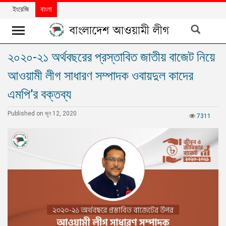
ইংরেজি
বাংলা
২০২০-২১ অর্থবছরের প্রস্তাবিত জাতীয় বাজেট নিয়ে
খবর
আওয়ামী লীগ সাধারণ সম্পাদক ওবায়দুল কাদের
দলের
খবর
এমপি’র বক্তব্য
বিশেষ
Published on জুন 12, 2020
7311
নিবন্ধ
বিশেষ
প্রতিবেদন
মতামত
উন্নয়নের
বাংলাদেশ
নিউজলেটার