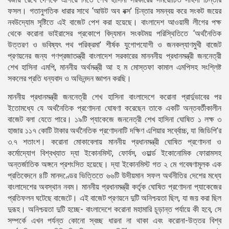
ফসল। গতানুগতিক ধারার সাথে ‘আউট অব বক্স’ চিন্তার সমন্বয় করে সংকট জয়ের
নবউদ্যোম সৃষ্টিতে এই বাজেট পেশ করা হয়েছে। বাংলাদেশ আওয়ামী লীগের পক্ষ
থেকে করোনা ভাইরাসের প্রকোপে বিদ্যমান সংকটময় পরিস্থিতিতে ‘অর্থনৈতিক
উত্তরণ ও ভবিষ্যৎ পথ পরিক্রমা’ শীর্ষক যুগোপযোগী ও জনকল্যাণমুখী বাজেট
প্রণয়নের জন্য গণপ্রজাতন্ত্রী বাংলাদেশ সরকারের মানননীয় প্রধানমন্ত্রী জননেত্রী
শেখ হাসিনা এমপি, মাননীয় অর্থমন্ত্রী আ হ ম মোস্তফা কামাল এমপিসহ সংশ্লিষ্ট
সকলের প্রতি ধন্যবাদ ও অভিনন্দন জ্ঞাপন করছি।
মাননীয় প্রধানমন্ত্রী জননেত্রী শেখ হাসিনা বাংলাদেশে করোনা প্রার্দুভাবের পর
ইতোমধ্যে যে অর্থনৈতিক প্রণোদনা ঘোষণা করেছেন তাকে একটি অন্তবর্তীকালীন
বাজেট বলা যেতে পারে। ১৯টি প্যাকেজে জননেত্রী শেখ হাসিনা ঘোষিত ১ লক্ষ ৩
হাজার ১১৭ কোটি টাকার অর্থনৈতিক প্রণোদনাটি দক্ষিণ এশিয়ার সর্ব্বোচ্চ, যা জিডিপি’র
৩.৭ শতাংশ। করোনা মোকাবেলায় মাননীয় প্রধানমন্ত্রী ঘোষিত প্রণোদনা ও
কর্মোদ্যোগ বিশ্বখ্যাত দ্যা ইকোনমিস্ট, ফোর্বস, ওয়ার্ল্ড ইকোনোমিক ফোরামসহ
অন্তর্জাতিক অঙ্গনে প্রশংসিত হয়েছে। দ্যা ইকোনমিস্ট গত ২ মে গবেষণামূলক এক
প্রতিবেদনে ৪টি মানদণ্ডের ভিত্তিতে ৬৬টি উদীয়মান সফল অর্থনীতির দেশের মধ্যে
বাংলাদেশের অবস্থান নবম। মাননীয় প্রধানমন্ত্রী কর্তৃক ঘোষিত প্রণোদনা প্যাকেজের
প্রতিফলন ঘটেছে বাজেটে। এই বাজেট প্রণয়নে দুটি অনিশ্চয়তা ছিল, যা জয় করা ছিল
দুরূহ। অনিশ্চয়তা দুটি হচ্ছে- বাংলাদেশে করোনা মহামারি চূড়ান্ত পর্যায়ে কী হবে, সে
সম্পর্কে এখন পর্যন্ত কোনো স্বচ্ছ ধারনা না থাকা এবং করোনা-উত্তর বিশ্ব