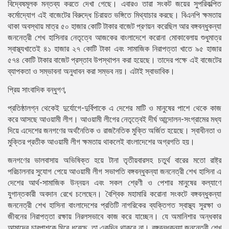
বিদ্বেষমূলক মন্তব্য করতে দেখা গেছে। এবারও তারা সংকট জয়ের সুপরিকল্পিত
কর্মোদ্যোগ এই বাজেটের বিরুদ্ধে চিরায়ত ভঙ্গিতে মিথ্যাচার করছে। বিএনপি ক্ষমতায়
থাকা অবস্থায় মাত্র ৫০ হাজার কোটি টাকার বাজেট প্রণয়ন করেছিল আর বঙ্গবন্ধুকন্যা
জননেত্রী শেখ হাসিনার নেতৃত্বে আজকের বাংলাদেশে করোনা মোকাবেলায় শুধুমাত্র
স্বাস্থ্যখাতেই ৪১ হাজার ২৭ কোটি টাকা এবং সামাজিক নিরাপত্তা খাতে ৯৫ হাজার
৫৭৪ কোটি টাকার বাজেট প্রস্তাব উপস্থাপন করা হয়েছে। তাদের পক্ষে এই বাজেটের
ব্যাপকতা ও সম্ভাবনা অনুধাবন করা সম্ভব নয়। এটাই স্বাভাবিক।
প্রিয় সাংবাদিক বন্ধুগণ,
প্রতিষ্ঠালগ্ন থেকেই দুর্যোগে-দুর্বিপাকে এ দেশের মাটি ও মানুষের পাশে থেকে কাজ
করে আসছে আওয়ামী লীগ। আওয়ামী লীগের নেতৃত্বেই দীর্ঘ আন্দোলন-সংগ্রামের মধ্য
দিয়ে এদেশের জনগণের অর্থনৈতিক ও রাজনৈতিক মুক্তি অর্জিত হয়েছে। স্বাধীনতা ও
মুক্তির প্রতীক আওয়ামী লীগ ক্ষমতায় থাকলেই বাংলাদেশের অগ্রগতি হয়।
জনগণের ভালবাসায় অভিষিক্ত হয়ে টানা তৃতীয়বারসহ চতুর্থ বারের মতো রাষ্ট্র
পরিচালনার সুযোগ পেয়ে আওয়ামী লীগ সভাপতি বঙ্গবন্ধুকন্যা জননেত্রী শেখ হাসিনা এ
দেশের আর্থ-সামাজিক উন্নয়ন এবং সকল শ্রেণী ও পেশার মানুষের কল্যাণে
যুগান্তকারী অবদান রেখে চলেছেন। বৈশ্বিক মহামারি করোনা সংকটে বঙ্গবন্ধুকন্যা
জননেত্রী শেখ হাসিনা বাংলাদেশের প্রতিটি নাগরিকের ব্যক্তিগত স্বাস্থ্য সুরক্ষা ও
জীবনের নিরাপত্তা রক্ষায় নিরলসভাবে কাজ করে যাচ্ছেন। যে অমানিশার অন্ধকার
আমাদের চারপাশকে ঘিরে ধরেছে, তা একদিন থাকবে না। বঙ্গবন্ধুকন্যা জননেত্রী শেখ