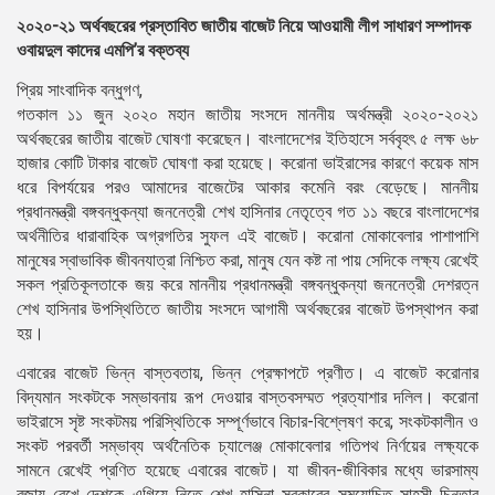
২০২০-২১ অর্থবছরের প্রস্তাবিত জাতীয় বাজেট নিয়ে আওয়ামী লীগ সাধারণ সম্পাদক
ওবায়দুল কাদের এমপি’র বক্তব্য
প্রিয় সাংবাদিক বন্ধুগণ,
গতকাল ১১ জুন ২০২০ মহান জাতীয় সংসদে মাননীয় অর্থমন্ত্রী ২০২০-২০২১
অর্থবছরের জাতীয় বাজেট ঘোষণা করেছেন। বাংলাদেশের ইতিহাসে সর্ববৃহৎ ৫ লক্ষ ৬৮
হাজার কোটি টাকার বাজেট ঘোষণা করা হয়েছে। করোনা ভাইরাসের কারণে কয়েক মাস
ধরে বিপর্যয়ের পরও আমাদের বাজেটের আকার কমেনি বরং বেড়েছে। মাননীয়
প্রধানমন্ত্রী বঙ্গবন্ধুকন্যা জননেত্রী শেখ হাসিনার নেতৃত্বে গত ১১ বছরে বাংলাদেশের
অর্থনীতির ধারাবাহিক অগ্রগতির সুফল এই বাজেট। করোনা মোকাবেলার পাশাপাশি
মানুষের স্বাভাবিক জীবনযাত্রা নিশ্চিত করা, মানুষ যেন কষ্ট না পায় সেদিকে লক্ষ্য রেখেই
সকল প্রতিকূলতাকে জয় করে মাননীয় প্রধানমন্ত্রী বঙ্গবন্ধুকন্যা জননেত্রী দেশরত্ন
শেখ হাসিনার উপস্থিতিতে জাতীয় সংসদে আগামী অর্থবছরের বাজেট উপস্থাপন করা
হয়।
এবারের বাজেট ভিন্ন বাস্তবতায়, ভিন্ন প্রেক্ষাপটে প্রণীত। এ বাজেট করোনার
বিদ্যমান সংকটকে সম্ভাবনায় রূপ দেওয়ার বাস্তবসম্মত প্রত্যাশার দলিল। করোনা
ভাইরাসে সৃষ্ট সংকটময় পরিস্থিতিকে সম্পূর্ণভাবে বিচার-বিশ্লেষণ করে; সংকটকালীন ও
সংকট পরবর্তী সম্ভাব্য অর্থনৈতিক চ্যালেঞ্জ মোকাবেলার গতিপথ নির্ণয়ের লক্ষ্যকে
সামনে রেখেই প্রণিত হয়েছে এবারের বাজেট। যা জীবন-জীবিকার মধ্যে ভারসাম্য
বজায় রেখে দেশকে এগিয়ে নিতে শেখ হাসিনা সরকারের সময়োচিত সাহসী চিন্তার