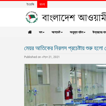
ইংরেজি
বাংলা
দল
আপডেট
সংযুক্ত হউন
উন্নয়নের বা
মেয়র আতিকের নিরলস প্রচেষ্টায় শুরু হলো
Published on এপ্রিল 21, 2021