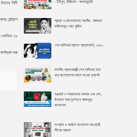
- ইউনুস, চিকিৎসা - ক্ষমতাচ্যুতি
 উত্তর সিটি
য সেন্ট্রাল
শ্রদ্ধা ও ভালোবাসায় স্মরণীয় : বঙ্গমাতা
ফজিলাতুন নেছা মুজিব
েড কোভিড-১৯
শেখ হাসিনার স্বদেশ প্রত্যাবর্তন, ১৯৮১
র্যক্রম শুরু
মাননীয় প্রধানমন্ত্রী শেখ হাসিনার হাত
ধরে বাংলাদেশের বদলে যাওয়া দৃশ্যপট
সঙ্কটে ও সম্ভাবনায় অদম্য এক দেশ,
উন্নয়ন আর সুশাসনে বঙ্গবন্ধুর
বাংলাদেশ
সংগ্রাম ও অর্জনে বাংলাদেশ আওয়ামী
লীগের পথচলা