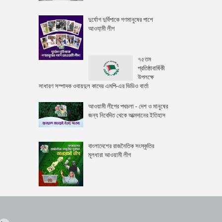
দুর্যোগ দুর্বিপাকে গণমানুষের পাশে
আওযা়মী লীগ
৭৫তম
প্রতিষ্ঠাবার্ষিকী
উপলক্ষে
সাধারণ সম্পাদক ওবায়দুল কাদের এমপি-এর ভিডিও বার্তা
আওয়ামী লীগের পথচলা - দেশ ও মানুষের
জন্য নিবেদিত থেকে আত্মদানের ইতিহাস
বাংলাদেশের রাজনৈতিক সংস্কৃতির
মূলধারা আওয়ামী লীগ