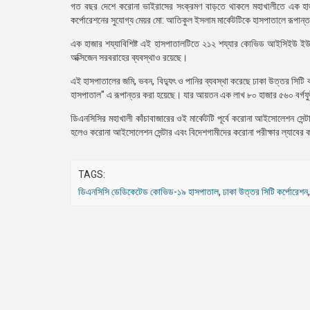
গত বছর দেশে করোনা ভাইরাসের সংক্রমণ বাড়তে থাকলে মহাখালীতে এক হাজা
কর্পোরেশনের সুযোগ্য মেয়র মো: আতিকুল ইসলাম মার্কেটটিকে হাসপাতালে রূপান্
এক হাজার শয্যাবিশিষ্ট এই হাসপাতালটিতে ২১২ শয্যার কোভিড আইসিইউ ইউ
অক্সিজেন সরবরাহের ব্যবস্থাও রয়েছে।
এই হাসপাতালের জমি, ভবন, বিদ্যুৎ ও পানির ব্যবস্থা করেছে ঢাকা উত্তর 
হাসপাতাল" এ রূপান্তর করা হয়েছে। যার আয়তন এক লাখ ৮০ হাজার ৫৬০ বর্গফুট
ডিএনসিসির মহাখালী কাঁচাবাজারের ওই মার্কেটটি পূর্বে করোনা আইসোলেশন সেন্
হলেও করোনা আইসোলেশন সেন্টার এবং বিদেশগামীদের করোনা পরীক্ষার ল্যাবের 
TAGS:
ডিএনসিসি ডেডিকেটেড কোভিড-১৯ হাসপাতাল
,
ঢাকা উত্তর সিটি কর্পোরেশন