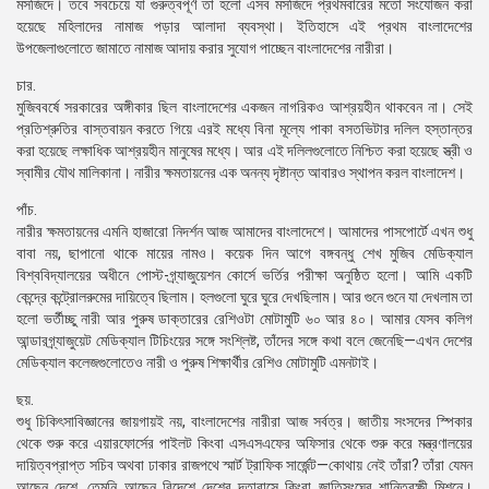
মসজিদে। তবে সবচেয়ে যা গুরুত্বপূর্ণ তা হলো এসব মসজিদে প্রথমবারের মতো সংযোজন করা
হয়েছে মহিলাদের নামাজ পড়ার আলাদা ব্যবস্থা। ইতিহাসে এই প্রথম বাংলাদেশের
উপজেলাগুলোতে জামাতে নামাজ আদায় করার সুযোগ পাচ্ছেন বাংলাদেশের নারীরা।
চার.
মুজিববর্ষে সরকারের অঙ্গীকার ছিল বাংলাদেশের একজন নাগরিকও আশ্রয়হীন থাকবেন না। সেই
প্রতিশ্রুতির বাস্তবায়ন করতে গিয়ে এরই মধ্যে বিনা মূল্যে পাকা বসতভিটার দলিল হস্তান্তর
করা হয়েছে লক্ষাধিক আশ্রয়হীন মানুষের মধ্যে। আর এই দলিলগুলোতে নিশ্চিত করা হয়েছে স্ত্রী ও
স্বামীর যৌথ মালিকানা। নারীর ক্ষমতায়নের এক অনন্য দৃষ্টান্ত আবারও স্থাপন করল বাংলাদেশ।
পাঁচ.
নারীর ক্ষমতায়নের এমনি হাজারো নিদর্শন আজ আমাদের বাংলাদেশে। আমাদের পাসপোর্টে এখন শুধু
বাবা নয়, ছাপানো থাকে মায়ের নামও। কয়েক দিন আগে বঙ্গবন্ধু শেখ মুজিব মেডিক্যাল
বিশ্ববিদ্যালয়ের অধীনে পোস্ট-গ্র্যাজুয়েশন কোর্সে ভর্তির পরীক্ষা অনুষ্ঠিত হলো। আমি একটি
কেন্দ্রে কন্ট্রোলরুমের দায়িত্বে ছিলাম। হলগুলো ঘুরে ঘুরে দেখছিলাম। আর গুনে গুনে যা দেখলাম তা
হলো ভর্তীচ্ছু নারী আর পুরুষ ডাক্তারের রেশিওটা মোটামুটি ৬০ আর ৪০। আমার যেসব কলিগ
আন্ডারগ্র্যাজুয়েট মেডিক্যাল টিচিংয়ের সঙ্গে সংশ্লিষ্ট, তাঁদের সঙ্গে কথা বলে জেনেছি—এখন দেশের
মেডিক্যাল কলেজগুলোতেও নারী ও পুরুষ শিক্ষার্থীর রেশিও মোটামুটি এমনটাই।
ছয়.
শুধু চিকিৎসাবিজ্ঞানের জায়গায়ই নয়, বাংলাদেশের নারীরা আজ সর্বত্র। জাতীয় সংসদের স্পিকার
থেকে শুরু করে এয়ারফোর্সের পাইলট কিংবা এসএসএফের অফিসার থেকে শুরু করে মন্ত্রণালয়ের
দায়িত্বপ্রাপ্ত সচিব অথবা ঢাকার রাজপথে স্মার্ট ট্রাফিক সার্জেন্ট—কোথায় নেই তাঁরা? তাঁরা যেমন
আছেন দেশে, তেমনি আছেন বিদেশে দেশের দূতাবাসে কিংবা জাতিসংঘের শান্তিরক্ষী মিশনে।