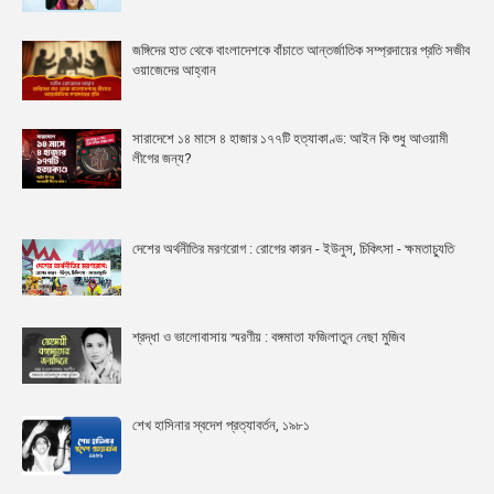
জঙ্গিদের হাত থেকে বাংলাদেশকে বাঁচাতে আন্তর্জাতিক সম্প্রদায়ের প্রতি সজীব
ওয়াজেদের আহ্বান
সারাদেশে ১৪ মাসে ৪ হাজার ১৭৭টি হত্যাকাণ্ড: আইন কি শুধু আওয়ামী
লীগের জন্য?
দেশের অর্থনীতির মরণরোগ : রোগের কারন - ইউনুস, চিকিৎসা - ক্ষমতাচ্যুতি
শ্রদ্ধা ও ভালোবাসায় স্মরণীয় : বঙ্গমাতা ফজিলাতুন নেছা মুজিব
শেখ হাসিনার স্বদেশ প্রত্যাবর্তন, ১৯৮১