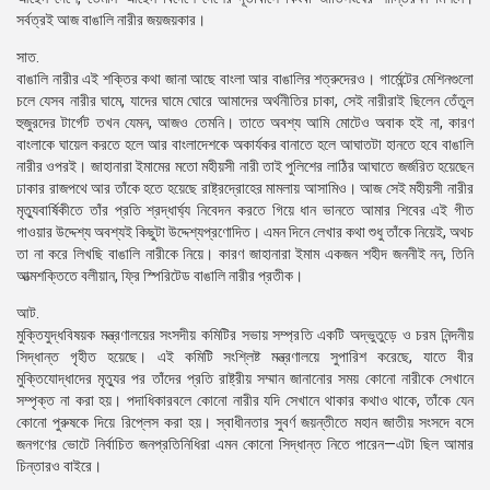
সর্বত্রই আজ বাঙালি নারীর জয়জয়কার।
সাত.
বাঙালি নারীর এই শক্তির কথা জানা আছে বাংলা আর বাঙালির শত্রুদেরও। গার্মেন্টের মেশিনগুলো
চলে যেসব নারীর ঘামে, যাদের ঘামে ঘোরে আমাদের অর্থনীতির চাকা, সেই নারীরাই ছিলেন তেঁতুল
হুজুরদের টার্গেট তখন যেমন, আজও তেমনি। তাতে অবশ্য আমি মোটেও অবাক হই না, কারণ
বাংলাকে ঘায়েল করতে হলে আর বাংলাদেশকে অকার্যকর বানাতে হলে আঘাতটা হানতে হবে বাঙালি
নারীর ওপরই। জাহানারা ইমামের মতো মহীয়সী নারী তাই পুলিশের লাঠির আঘাতে জর্জরিত হয়েছেন
ঢাকার রাজপথে আর তাঁকে হতে হয়েছে রাষ্ট্রদ্রোহের মামলায় আসামিও। আজ সেই মহীয়সী নারীর
মৃত্যুবার্ষিকীতে তাঁর প্রতি শ্রদ্ধার্ঘ্য নিবেদন করতে গিয়ে ধান ভানতে আমার শিবের এই গীত
গাওয়ার উদ্দেশ্য অবশ্যই কিছুটা উদ্দেশ্যপ্রণোদিত। এমন দিনে লেখার কথা শুধু তাঁকে নিয়েই, অথচ
তা না করে লিখছি বাঙালি নারীকে নিয়ে। কারণ জাহানারা ইমাম একজন শহীদ জননীই নন, তিনি
আত্মশক্তিতে বলীয়ান, ফ্রি স্পিরিটেড বাঙালি নারীর প্রতীক।
আট.
মুক্তিযুদ্ধবিষয়ক মন্ত্রণালয়ের সংসদীয় কমিটির সভায় সম্প্রতি একটি অদ্ভুতুড়ে ও চরম নিন্দনীয়
সিদ্ধান্ত গৃহীত হয়েছে। এই কমিটি সংশ্লিষ্ট মন্ত্রণালয়ে সুপারিশ করেছে, যাতে বীর
মুক্তিযোদ্ধাদের মৃত্যুর পর তাঁদের প্রতি রাষ্ট্রীয় সম্মান জানানোর সময় কোনো নারীকে সেখানে
সম্পৃক্ত না করা হয়। পদাধিকারবলে কোনো নারীর যদি সেখানে থাকার কথাও থাকে, তাঁকে যেন
কোনো পুরুষকে দিয়ে রিপ্লেস করা হয়। স্বাধীনতার সুবর্ণ জয়ন্তীতে মহান জাতীয় সংসদে বসে
জনগণের ভোটে নির্বাচিত জনপ্রতিনিধিরা এমন কোনো সিদ্ধান্ত নিতে পারেন—এটা ছিল আমার
চিন্তারও বাইরে।