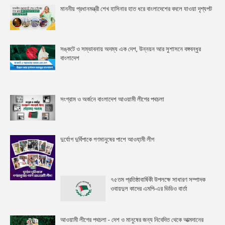
মাননীয় প্রধানমন্ত্রী শেখ হাসিনার হাত ধরে বাংলাদেশের বদলে যাওয়া দৃশ্যপট
সঙ্কটে ও সম্ভাবনায় অদম্য এক দেশ, উন্নয়ন আর সুশাসনে বঙ্গবন্ধুর
বাংলাদেশ
সংগ্রাম ও অর্জনে বাংলাদেশ আওয়ামী লীগের পথচলা
দুর্যোগ দুর্বিপাকে গণমানুষের পাশে আওযা়মী লীগ
৭৫তম প্রতিষ্ঠাবার্ষিকী উপলক্ষে সাধারণ সম্পাদক
ওবায়দুল কাদের এমপি-এর ভিডিও বার্তা
আওয়ামী লীগের পথচলা - দেশ ও মানুষের জন্য নিবেদিত থেকে আত্মদানের