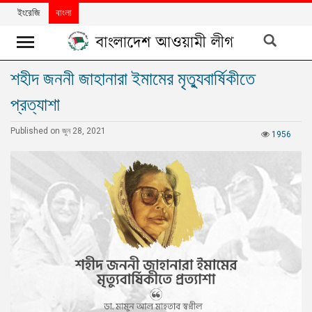
ইংরেজি
বাংলা
শহীদ জননী জাহানারা ইমামের মৃত্যুবার্ষিকীতে
খবর
প্রত্যাশা
দলের
খবর
Published on জুন 28, 2021
1956
বিশেষ
নিবন্ধ
বিশেষ
প্রতিবেদন
মতামত
উন্নয়নের
বাংলাদেশ
নিউজলেটার