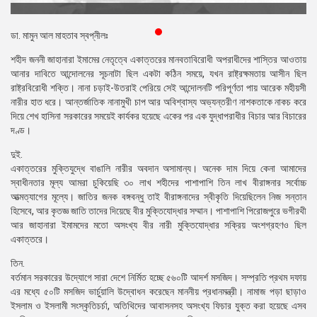
প্রেস
রিলিজ
ডা. মামুন আল মাহতাব স্বপ্নীলঃ
শহীদ জননী জাহানারা ইমামের নেতৃত্বে একাত্তরের মানবতাবিরোধী অপরাধীদের শাস্তির আওতায়
প্রকাশনা
আনার দাবিতে আন্দোলনের সূচনাটা ছিল একটা কঠিন সময়ে, যখন রাষ্ট্রক্ষমতায় আসীন ছিল
রাষ্ট্রবিরোধী শক্তি। নানা চড়াই-উতরাই পেরিয়ে সেই আন্দোলনটি পরিপূর্ণতা পায় আরেক মহীয়সী
গ্যালারি
নারীর হাত ধরে। আন্তর্জাতিক নানামুখী চাপ আর অবিশ্বাস্য অভ্যন্তরীণ নাশকতাকে নাকচ করে
দিয়ে শেখ হাসিনা সরকারের সময়েই কার্যকর হয়েছে একের পর এক যুদ্ধাপরাধীর বিচার আর বিচারের
বিএনপি-
দণ্ড।
জামায়াত
সহিংসতা
দুই.
একাত্তরের মুক্তিযুদ্ধে বাঙালি নারীর অবদান অসামান্য। অনেক দাম দিয়ে কেনা আমাদের
সংগঠন
স্বাধীনতার মূল্য আমরা চুকিয়েছি ৩০ লাখ শহীদের পাশাপাশি তিন লাখ বীরাঙ্গনার সর্বোচ্চ
আত্মত্যাগের মূল্যে। জাতির জনক বঙ্গবন্ধু তাই বীরাঙ্গনাদের স্বীকৃতি দিয়েছিলেন নিজ সন্তান
নির্বাচনী
হিসেবে, আর কৃতজ্ঞ জাতি তাদের দিয়েছে বীর মুক্তিযোদ্ধার সম্মান। পাশাপাশি পিরোজপুরে ভগীরথী
ইশতেহার
আর জাহানারা ইমামদের মতো অসংখ্য বীর নারী মুক্তিযোদ্ধার সক্রিয় অংশগ্রহণও ছিল
একাত্তরে।
তিন.
বর্তমান সরকারের উদ্যোগে সারা দেশে নির্মিত হচ্ছে ৫৬০টি আদর্শ মসজিদ। সম্প্রতি প্রথম দফায়
এর মধ্যে ৫০টি মসজিদ ভার্চুয়ালি উদ্বোধন করেছেন মাননীয় প্রধানমন্ত্রী। নামাজ পড়া ছাড়াও
ইসলাম ও ইসলামী সংস্কৃতিচর্চা, অতিথিদের আবাসনসহ অসংখ্য ফিচার যুক্ত করা হয়েছে এসব