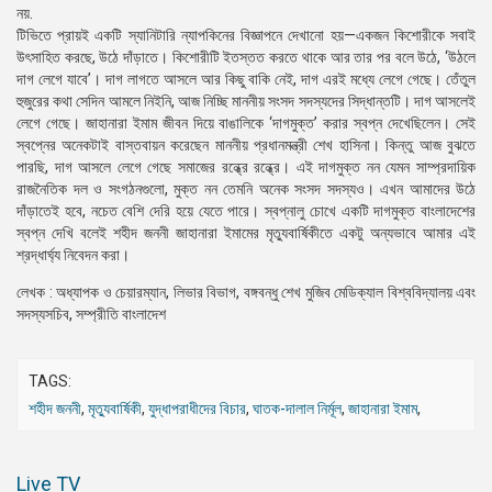
নয়.
টিভিতে প্রায়ই একটি স্যানিটারি ন্যাপকিনের বিজ্ঞাপনে দেখানো হয়—একজন কিশোরীকে সবাই
উৎসাহিত করছে, উঠে দাঁড়াতে। কিশোরীটি ইতস্তত করতে থাকে আর তার পর বলে উঠে, ‘উঠলে
দাগ লেগে যাবে’। দাগ লাগতে আসলে আর কিছু বাকি নেই, দাগ এরই মধ্যে লেগে গেছে। তেঁতুল
হুজুরের কথা সেদিন আমলে নিইনি, আজ নিচ্ছি মাননীয় সংসদ সদস্যদের সিদ্ধান্তটি। দাগ আসলেই
লেগে গেছে। জাহানারা ইমাম জীবন দিয়ে বাঙালিকে ‘দাগমুক্ত’ করার স্বপ্ন দেখেছিলেন। সেই
স্বপ্নের অনেকটাই বাস্তবায়ন করেছেন মাননীয় প্রধানমন্ত্রী শেখ হাসিনা। কিন্তু আজ বুঝতে
পারছি, দাগ আসলে লেগে গেছে সমাজের রন্ধ্রে রন্ধ্রে। এই দাগমুক্ত নন যেমন সাম্প্রদায়িক
রাজনৈতিক দল ও সংগঠনগুলো, মুক্ত নন তেমনি অনেক সংসদ সদস্যও। এখন আমাদের উঠে
দাঁড়াতেই হবে, নচেত বেশি দেরি হয়ে যেতে পারে। স্বপ্নালু চোখে একটি দাগমুক্ত বাংলাদেশের
স্বপ্ন দেখি বলেই শহীদ জননী জাহানারা ইমামের মৃত্যুবার্ষিকীতে একটু অন্যভাবে আমার এই
শ্রদ্ধার্ঘ্য নিবেদন করা।
লেখক : অধ্যাপক ও চেয়ারম্যান, লিভার বিভাগ, বঙ্গবন্ধু শেখ মুজিব মেডিক্যাল বিশ্ববিদ্যালয় এবং
সদস্যসচিব, সম্প্রীতি বাংলাদেশ
TAGS:
শহীদ জননী
,
মৃত্যুবার্ষিকী
,
যুদ্ধাপরাধীদের বিচার
,
ঘাতক-দালাল নির্মূল
,
জাহানারা ইমাম
,
Live TV