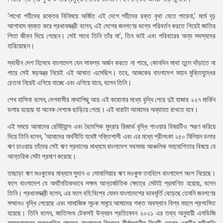
‘লাখো শহীদের রক্তের বিনিময়ে অর্জিত এই দেশে শহীদের রক্ত বৃথা যেতে পারেনা,’ মর্মে দৃঢ়
আশাবাদ ব্যক্ত করে প্রধানমন্ত্রী বলেন, এই দেশের জনগণের ভাগ্য পরিবর্তন করতে গিয়েই জাতির
পিতা জীবন দিয়ে গেছেন। সেই সাথে তিনি তাঁর মা’, তিন ভাই এবং পরিবারের অন্য সদস্যদের
হারিয়েছেন।
স্বাধীন দেশ হিসেবে বাংলাদেশ যেন সাফল্য অর্জন করতে না পারে, কোনদিন মাথা তুলে দাঁড়াতে না
পারে সেই ষড়যন্ত্র নিয়েই এই আঘাত এসেছিল। তবে, আজকের বাংলাদেশ মহান মুক্তিযুদ্ধের
চেতনা নিয়েই এগিয়ে যাচ্ছে এবং এগিয়ে যাবে, বলেন তিনি।
শেখ হাসিনা বলেন, দেশবাসীর মাথাপিছু আয় এই করোনার মধ্যে বৃদ্ধি পেয়ে দুই হাজার ২২৭ মার্কিন
ডলার হয়েছে যা অনেক দেশকে ছাড়িয়ে গেছে। এই ধারাটা আমাদের অব্যাহত রাখতে হবে।
এই সময়ে আমাদের রেমিট্যান্স এবং বৈদেশিক মুদ্রার রিজার্ভ বৃদ্ধি পাওয়ার বিষয়টিও স্মরণ করিয়ে
দিয়ে তিনি বলেন, ‘আমাদের অর্থনীতি যথেষ্ট শক্তিশালী এবং এর মধ্যে শ্রীলংকা ২৫০ মিলিয়ন ডলার
ঋণ চাওয়ায় তাঁদের সেই ঋণ প্রদানের মাধ্যমে বাংলাদেশ সবসময় আঞ্চলিক সহযোগিতার বিষয়ে যে
আন্তরিক সেটা প্রমাণ করেছে।
তাছাড়া ঋণ মওকুফের মাধ্যমে সুদান ও সোমালিয়ার ঋণ মওকুফ তহবিলে বাংলাদেশ অংশ নিয়েছে।
ফলে বাংলাদেশ যে অর্থনৈতিকভাবে সক্ষম আন্তর্জাতিক ক্ষেত্রে সেটাই প্রমাণিত হয়েছে, বলেন
তিনি। প্রধানমন্ত্রী বলেন, এর ফলে বহি:বিশ্বে যেমন বাংলাদেশের ভাবমূর্তি বেড়েছে তেমনি জনগণের
সম্মানও বৃদ্ধি পেয়েছে এবং সামাজিক সূচক সমূহে আমাদের শক্ত অবস্থান বিশ্ব মহলে প্রশংসিত
হয়েছে। তিনি বলেন, জাতিসংঘ টেকসই উন্নয়ন প্রতিবেদন ২০২১ এর তথ্য অনুযায়ী এসডিজি