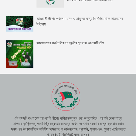
আওয়ামী লীগের পথচলা - দেশ ও মানুষের জন্য নিবেদিত থেকে আত্মদানের
ইতিহাস
বাংলাদেশের রাজনৈতিক সংস্কৃতির মূলধারা আওয়ামী লীগ
এই কাজটি বাংলাদেশ আওয়ামী লীগের কপিরাইটযুক্ত এবং অনুমোদিত। আপনি কেবলমাত্র
আপনার ব্যক্তিগত, অবাণিজ্যিকব্যবহারের জন্য অথবা আপনার সংস্থার মধ্যে ব্যবহার করার
জন্য এই উপাদানটিকে অনির্দিষ্ট ফর্মের মধ্যে ডাউনলোড, প্রদর্শন, মুদ্রণ এবং পুনরায় তৈরি করতে
পারেন (এই বিজ্ঞপ্তিটি ধরে রেখে)।