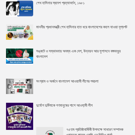
শেখ হাসিনার স্বদেশ প্রত্যাবর্তন, ১৯৮১
মাননীয় প্রধানমন্ত্রী শেখ হাসিনার হাত ধরে বাংলাদেশের বদলে যাওয়া দৃশ্যপট
সঙ্কটে ও সম্ভাবনায় অদম্য এক দেশ, উন্নয়ন আর সুশাসনে বঙ্গবন্ধুর
বাংলাদেশ
সংগ্রাম ও অর্জনে বাংলাদেশ আওয়ামী লীগের পথচলা
দুর্যোগ দুর্বিপাকে গণমানুষের পাশে আওযা়মী লীগ
৭৫তম প্রতিষ্ঠাবার্ষিকী উপলক্ষে সাধারণ সম্পাদক
ওবায়দুল কাদের এমপি-এর ভিডিও বার্তা