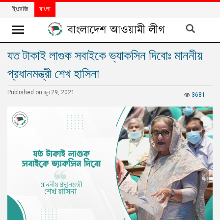
ইংরেজি
বাংলা
যত টাকাই লাগুক সবাইকে ভ্যাকসিন দিবোঃ মাননীয়
খবর
প্রধানমন্ত্রী শেখ হাসিনা
দলের
খবর
Published on জুন 29, 2021
3681
বিশেষ
নিবন্ধ
বিশেষ
প্রতিবেদন
মতামত
উন্নয়নের
বাংলাদেশ
নিউজলেটার