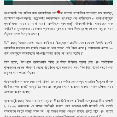
প্রেস
রিলিজ
প্রধানমন্ত্রী শেখ হাসিনা আজ ভ্যাকসিনের প্রাপ্যতা সম্পর্কে দেশবাসীকে আশ্বস্ত করে বলেছেন,
যত টাকাই লাগুক সরকার প্রয়োজনীয় ভ্যাকসিন সংগ্রহ করবে এবং পর্যায়ক্রমে ৮০ শতাংশ মানুষকে
প্রকাশনা
ভ্যাকসিনের আওতায় আনা হবে।
একইসঙ্গে প্রধানমন্ত্রী জীবন-জীবিকার প্রয়োজনে এবং
অর্থনৈতিক পুনরুদ্ধারের যে কোনো প্রয়োজনে দ্রুততার সাথে সিদ্ধান্ত গ্রহণ করে মানুষের পাশে
গ্যালারি
দাঁড়াবেন বলেও উল্লেখ করেন।
তিনি বলেন, ‘আমরা দেশের সকল নাগরিককে বিনামূল্যে ভ্যাকসিন দেয়ার ঘোষণা দিয়েছি কাজেই
বিএনপি-
ভ্যাকসিন সংগ্রহে যত টাকাই লাগুক না কেন আমরা সেই টাকা দেবো। পর্যায়ক্রমে দেশের ৮০
জামায়াত
শতাংশ মানুষকে ভ্যাকসিনের আওতায় আনার পরিকল্পনা গ্রহণ করেছি।’
সহিংসতা
তিনি বলেন, ‘জনগণকে প্রতিশ্রুতি দিচ্ছি যে জীবন-জীবিকার সুরক্ষা দেয়া এবং অর্থনৈতিক
সংগঠন
পুনরুদ্ধারে কোনো উদ্যোগ নেয়ার প্রয়োজন হলে দ্রুততার সাথে সিদ্ধান্ত গ্রহণ করবো এবং
মানুষের পাশে আমরা দাঁড়াবো।’
নির্বাচনী
ইশতেহার
প্রধানমন্ত্রী এবং সংসদ নেতা শেখ হাসিনা ২০২১-২২ অর্থবছরের পেশকৃত বাজেটকে ‘মানুষের জীবন-
জীবিকা রক্ষার বাজেট’ আখ্যায়িত করে এর মাধ্যমে চলমান করোনার মধ্যেও দেশকে এগিয়ে নেয়ার
আশাবাদ ব্যক্ত করেছেন।
প্রধানমন্ত্রী বলেন, ‘আমাদের দেশের মানুষের জীবন-জীবিকা রক্ষার বিষয়টিতে প্রাধান্য দিয়ে আগামী
২০২১-২২ অর্থবছরের যে বাজেট অর্থমন্ত্রী সংসদে পেশ করেছেন-আমি মনেকরি সেই বাজেট
বাস্তবায়ন করতে আমরা সক্ষম হব। বাংলাদেশ আরো একধাপ সামনে এগিয়ে যাবে এবং জাতির
পিতার স্বপ্নের ক্ষুধা ও দারিদ্রমুক্ত সোনার বাংলাদেশ ইনশাল্লাহ আমরা গড়ে তুলবো।’