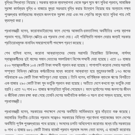
বৃদ্ধির সিদ্ধান্ত নিয়েছে। সরকার ব্যাংক ব্যবস্থাপনা থেকে স্বল্প সুদে ঋণ সুবিধা প্রদান, সামাজিক
সুরক্ষা কার্যক্রম বৃদ্ধি ও বাজারে মুদ্রা সরবরাহ বৃদ্ধি করার উদ্যোগ নিয়েছে যার অন্যতম লক্ষ্য
পুনরুদ্ধার কার্যক্রমের মাধ্যমে জনগণকে সুরক্ষা দেয়া এবং সব শ্রেণির মানুষ যাতে সুবিধা পায় সেই
ব্যবস্থা করা।
প্রধানমন্ত্রী বলেন, করোনাভাইরাসের ফলে দেশের আমদানি-রফতানিসহ অর্থনীতির ওপর ব্যাপক
প্রভাব পড়ে, বিভিন্ন সেক্টরে এর প্রভাব দেখা দেয়। এই পরিস্থিতি সামাল দেয়ার জন্যই সরকার
প্রতিরোধমূলক নানাবিধ সময়োপযোগী পদক্ষেপ গ্রহণ করেছে।
শেখ হাসিনা বলেন, করোনা আক্রান্তদের সেবায় সরাসরি নিয়োজিত চিকিৎসক, নার্সসহ
স্বাস্থ্যকর্মীদের দুই মাসের সমান বেতনের সমপরিমাণ বিশেষ সম্মানী দেয়া হয়েছে। এতে ২০ হাজার
৫০০ স্বাস্থ্যকর্মীকে ১০৪ কোটি টাকা সম্মানী প্রদান করা হয়েছে। পাশাপাশি করোনা সেবায় সরাসরি
সম্পৃক্ত বিভিন্ন সেক্টরের কর্মচারীদের মধ্যে করোনা আক্রান্ত হয়ে মৃত্যুবরণকারী ১৭৩ জনের
পরিবারকে ৬৯ কোটি টাকা ক্ষতিপূরণ দেয়া হয়েছে। তিনি বলেন, বাণিজ্যিক ব্যাংকে ঋণের বিপরীতে
এক হাজার ২৯০ কোটি টাকা সুদ ভর্তুকি প্রদান করা হয়েছে। অতীতে দেশে কখনো সুদ ভর্তুকি দেয়া
হয়নি। এতে ৭২ লাখ ৮০ হাজার ঋণগ্রহিতা সুবিধা পেয়েছেন। ফলে দুর্যোগের সময় জনগণের জীবন
ও জীবিকা যেমন রক্ষা করা গেছে তেমনি দেশের অর্থনৈতিক কর্মকা-ও সচল রাখা সম্ভব হয়েছে, বলেন
প্রধানমন্ত্রী।
প্রধানমন্ত্রী বলেন, সরকারের পদক্ষেপে দেশের অর্থনীতি সার্বিকভাবে ঘুরে দাঁড়াতে শুরু করেছে।
মহামারির দ্বিতীয় ঢেউয়ের প্রভাব সত্ত্বেও সরকারের বিভিন্ন প্রণোদনা প্যাকেজের ফলে দেশের
অর্থনীতি পূর্ণাঙ্গ পুনরুদ্ধারের পথে রয়েছে। সংসদের চলতি অধিবেশনে করোনার মধ্যে তাঁর সরকারের
৬ লাখ ৩ হাজার ৬৮১ কোটি টাকার বাজেট প্রদান প্রসঙ্গে সংসদ নেতা বলেন, এ বাজেটে করোনার