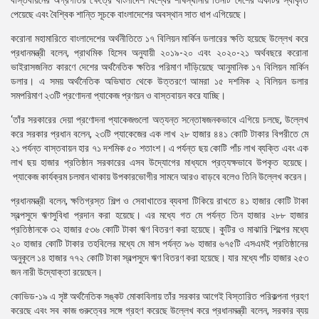
বাস্তবায়নের অগ্রগতির ক্ষেত্রে বাংলাদেশ বিশ্বের শীর্ষস্থানীয় তিনটি দেশের একটির স্বীকৃতি
পেয়েছে এবং বৈশ্বিক শান্তি সূচকে বাংলাদেশের অবস্থান সাত ধাপ এগিয়েছে।
করোনা মহামারিতে বাংলাদেশের অর্থনীতিতে ১৭ বিলিয়ন মার্কিন ডলারের ক্ষতি হয়েছে উল্লেখ করে
প্রধানমন্ত্রী বলেন, প্রাথমিক হিসেব অনুযায়ী ২০১৯-২০ এবং ২০২০-২১ অর্থবছরে করোনা
ভাইরাসজনিত কারণে দেশের অর্থনৈতিক ক্ষতির পরিমাণ দাঁড়িয়েছে আনুমানিক ১৭ বিলিয়ন মার্কিন
ডলার। এ সময় অর্থনৈতিক অভিঘাত থেকে উত্তরণে আমরা ১৫ দশমিক ২ বিলিয়ন ডলার
সমপরিমাণ ২৩টি প্রণোদনা প্যাকেজ প্রণয়ন ও বাস্তবায়ন করে যাচ্ছি।
‘তাঁর সরকারের দেয়া প্রণোদনা প্যাকেজগুলো অত্যন্ত সন্তোষজনকভাবে এগিয়ে চলছে, উল্লেখ
করে সরকার প্রধান বলেন, ২৩টি প্যাকেজের এক লাখ ২৮ হাজার ৪৪১ কোটি টাকার বিপরীতে মে
২১ পর্যন্ত বাস্তবায়ন হার ৭১ দশমিক ৫০ শতাংশ। এ পর্যন্ত ছয় কোটি পাঁচ লাখ ব্যক্তি এবং এক
লাখ ছয় হাজার প্রতিষ্ঠান সরকারের এসব উদ্যোগের মাধ্যমে প্রত্যক্ষভাবে উপকৃত হয়েছে।
প্যাকেজ কার্যক্রম চলমান থাকায় উপকারভোগীর সামনে আরও বাড়বে বলেও তিনি উল্লেখ করেন।
প্রধানমন্ত্রী বলেন, ক্ষতিগ্রস্ত শিল্প ও সেবাখাতের ব্যবসা টিকিয়ে রাখতে ৪১ হাজার কোটি টাকা
স্বল্পসুদে ঋণসুবিধা প্রদান করা হয়েছে। এর মধ্যে গত মে পর্যন্ত তিন হাজার ২৮৮ হাজার
প্রতিষ্ঠানকে ৩২ হাজার ৫৩৬ কোটি টাকা ঋণ বিতরণ করা হয়েছে। কুটির ও মাঝারি শিল্পের মধ্যে
২০ হাজার কোটি টাকার তহবিলের মধ্যে মে মাস পর্যন্ত ৯৬ হাজার ৬৭৫টি এসএমই প্রতিষ্ঠানের
অনুকূলে ১৪ হাজার ৭৭২ কোটি টাকা স্বল্পসুদে ঋণ বিতরণ করা হয়েছে। যার মধ্যে পাঁচ হাজার ২৫৩
জন নারী উদ্যোক্তা রয়েছেন।
কোভিড-১৯ এ সৃষ্ট অর্থনৈতিক সঙ্কট মোকাবিলায় তাঁর সরকার আগেই বিস্তারিত পরিকল্পনা গ্রহণ
করেছে এবং সব কাজ গুরুত্বের সঙ্গে গ্রহণ করেছে উল্লেখ করে প্রধানমন্ত্রী বলেন, সরকার ব্যয়