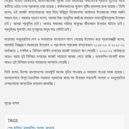
সেকেন্ড ওয়েভ মোকাবেলা, জীবন-জীবিকা সুরক্ষা এবং মহামারির অর্থনৈতিক প্রভাব দৃঢ়তার সাথে
কাটিয়ে ওঠার ওপর প্রাধান্য দেয়া হয়েছে। কর্মসংস্থানের সুযোগ সৃষ্টির ব্যবস্থা রাখা হয়েছে। তিনি
বলেন, এই বাজেট বাস্তবায়নের মধ্য দিয়ে দারিদ্র্য বিমোচনসহ আমাদের উন্নয়নের লক্ষ্য অর্জন
সম্ভব হবে। সরকার প্রধান বলেন, আমরা উচ্চ প্রবৃদ্ধি অর্জনের মাধ্যমে অন্তর্ভুক্তিমূলক উন্নয়ন
চাই। আমরা প্রবৃদ্ধি চাই। আবার সমাজের দরিদ্র মানুষের জীবনমান উন্নয়ন ঘটাতে চাই।
প্রবৃদ্ধির সুফলটা যেন তৃণমূলের মানুষ পায় সেটাই চাই।
করোনায় বন্ধুপ্রতিম দেশ ও সংস্থাকে বাংলাদেশ পাশে পেয়েছে উল্লেখ করে প্রধানমন্ত্রী বলেন,
মহামারি নিয়ন্ত্রণে সরকারের উদ্যোগ ও প্রণোদনা প্যাকেজ বাস্তবায়নে ২০১৯-২০ ও ২০২০-২১
অর্থবছরে ২ দশমিক ৯ বিলিয়ন মার্কিন ডলারের বাজেট সহায়তা ঋণ পেয়েছি। ২০২১-২২ অর্থবছরে
আরও প্রায় দুই বিলিয়ন ডলারের বাজেট সহায়তা আমরা পেতে যাচ্ছি। ভ্যাকসিন সাপোর্ট বাবদ
আরও দুই বিলিয়ন ডলার সহায়তার আশ্বাস পেয়েছি।
তিনি বলেন, বিশ্বে বাংলাদেশের ভাবমূর্তি অনেক বৃদ্ধি পাওয়ায় এ সহায়তা পাওয়া সহজ হয়েছে।
বাংলাদেশকে বিপুল বৈদেশিক সহায়তা প্রদানের জন্য সব উন্নয়ন সহযোগী সংস্থা ও বন্ধুপ্রতিম
দেশগুলোকে আন্তরিক ধন্যবাদ জানাচ্ছি।
সূত্রঃ বাসস
TAGS:
শেখ হাসিনা
,
ভ্যাকসিন
,
সংসদ
,
করোনা
,