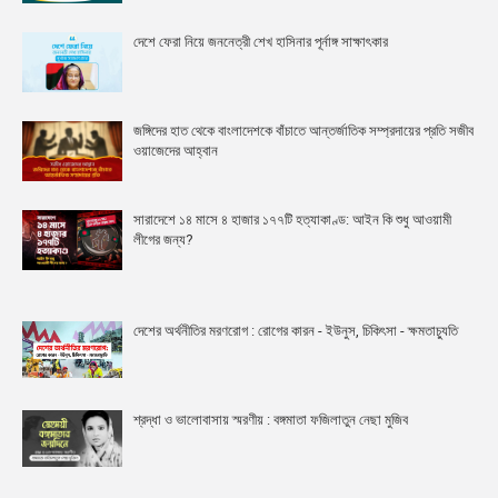
দেশে ফেরা নিয়ে জননেত্রী শেখ হাসিনার পূর্নাঙ্গ সাক্ষাৎকার
জঙ্গিদের হাত থেকে বাংলাদেশকে বাঁচাতে আন্তর্জাতিক সম্প্রদায়ের প্রতি সজীব
ওয়াজেদের আহ্বান
সারাদেশে ১৪ মাসে ৪ হাজার ১৭৭টি হত্যাকাণ্ড: আইন কি শুধু আওয়ামী
লীগের জন্য?
দেশের অর্থনীতির মরণরোগ : রোগের কারন - ইউনুস, চিকিৎসা - ক্ষমতাচ্যুতি
শ্রদ্ধা ও ভালোবাসায় স্মরণীয় : বঙ্গমাতা ফজিলাতুন নেছা মুজিব