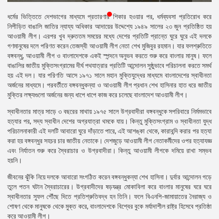
প্রেস
ধর্মের ভিত্তিতে দেশভাগের মাধ্যমে প্রতারণার শিকার হওয়ার পর, ধর্মব্যবসা প্রতিরোধ করে
রিলিজ
নিপীড়িত বাঙালি জাতির ন্যায্য অধিকার আদায়ের উদ্দেশ্যে ১৯৪৯ সালের ২৩ জুন প্রতিষ্ঠিত হয়
আওয়ামী লীগ। এরপর খুব দ্রুততম সময়ের মধ্যে দেশের প্রতিটি প্রান্তে ঘুরে ঘুরে এই দলকে
প্রকাশনা
গণমানুষের দলে পরিণত করেন তেজস্বী আওয়ামী লীগ নেতা শেখ মুজিবুর রহমান। যার ফলশ্রুতিতে
বঙ্গবন্ধু, আওয়ামী লীগ ও বাংলাদেশকে একই স্পন্দনে অনুভব করতে শুরু করে বাংলার মানুষ। ফলে
গ্যালারি
বাঙালির জাতীয় মুক্তিসংগ্রামের দীর্ঘ পথযাত্রার প্রতিটি আন্দোলন সুষ্ঠুভাবে পরিচালনা করতে সমর্থ
হয় এই দল। যার পরিণতি আসে ১৯৭১ সালে মহান মুক্তিযুদ্ধের মাধ্যমে বাংলাদেশের স্বাধীনতা
বিএনপি-
অর্জনের মাধ্যমে। পরবর্তীতে বঙ্গবন্ধুকন্যা ও আওয়ামী লীগ প্রধান শেখ হাসিনার হাত ধরে জাতীয়
জামায়াত
মুক্তির লক্ষ্যগুলো অর্জনের জন্য ধাপে ধাপে কাজ করে চলেছে বাংলাদেশ আওয়ামী লীগ।
সহিংসতা
স্বাধীনতার মাত্র সাড়ে ৩ বছরের মাথায় ১৯৭৫ সালে উগ্রবাদীরা বঙ্গবন্ধুকে সপরিবারে নির্মমভাবে
সংগঠন
হত্যার পর, সদ্য স্বাধীন দেশের অগ্রযাত্রা থমকে যায়। কিন্তু মুক্তিসংগ্রাম ও স্বাধীনতা যুদ্ধ
পরিচালনাকারী এই দলটি আবারো ঘুরে দাঁড়াতে পারে, এই আশঙ্কা থেকে, কারাবন্দি করার পর হত্যা
নির্বাচনী
করা হয় বঙ্গবন্ধুর সহচর চার জাতীয় নেতাকে। দেশজুড়ে আওয়ামী লীগ নেতাকর্মীদের ওপর হত্যাযজ্ঞ
ইশতেহার
এবং নির্যাতন শুরু করে স্বৈরাচার ও উগ্রবাদীরা। কিন্তু আওয়ামী লীগকে দমিয়ে রাখা সম্ভব
হয়নি।
জীবনের ঝুঁকি নিয়ে দলকে আবারো সংগঠিত করেন বঙ্গবন্ধুকন্যা শেখ হাসিনা। দুর্বার আন্দোলন গড়ে
তুলে পতন ঘটান স্বৈরাচারের। উগ্রবাদীদের ষড়যন্ত্র মোকাবিলা করে বাংলার মানুষের ঘরে ঘরে
স্বাধীনতার সুফল পৌঁছে দিতে প্রতিশ্রুতিবদ্ধ হন তিনি। ফলে বিএনপি-জামায়াতের নৈরাজ্য ও
শোষণ থেকে মানুষকে থেকে মুক্ত করে, বাংলাদেশকে বিশ্বের বুকে মর্যাদাশীল রাষ্ট্র হিসেবে প্রতিষ্ঠা
করে আওয়ামী লীগ।