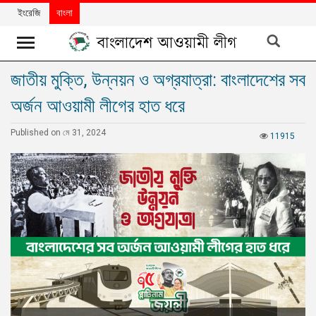
ইংরেজি
বাংলা
জাতীয় মুক্তি, উন্নয়ন ও অগ্রযাত্রা: বাংলাদেশের সব
খবর
অর্জন আওয়ামী লীগের হাত ধরে
দলের
খবর
Published on মে 31, 2024
11915
বিশেষ
নিবন্ধ
বিশেষ
প্রতিবেদন
মতামত
উন্নয়নের
বাংলাদেশ
নিউজলেটার