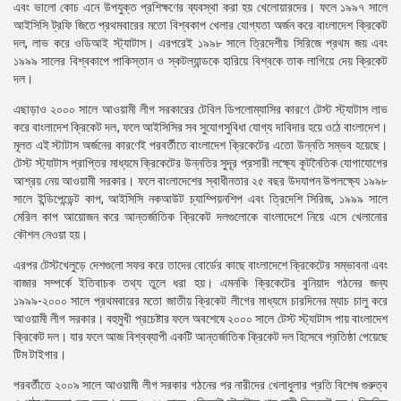
এবং ভালো কোচ এনে উপযুক্ত প্রশিক্ষণের ব্যবস্থা করা হয় খেলোয়ারদের। ফলে ১৯৯৭ সালে
আইসিসি ট্রফি জিতে প্রথমবারের মতো বিশ্বকাপ খেলার যোগ্যতা অর্জন করে বাংলাদেশ ক্রিকেট
দল, লাভ করে ওডিআই স্ট্যাটাস। এরপরেই ১৯৯৮ সালে ত্রিদেশীয় সিরিজে প্রথম জয় এবং
১৯৯৯ সালের বিশ্বকাপে পাকিস্তান ও স্কটল্যান্ডকে হারিয়ে বিশ্বকে তাক লাগিয়ে দেয় ক্রিকেট
দল।
এছাড়াও ২০০০ সালে আওয়ামী লীগ সরকারের টেবিল ডিপলোম্যাসির কারণে টেস্ট স্ট্যাটাস লাভ
করে বাংলাদেশ ক্রিকেট দল, ফলে আইসিসির সব সুযোগসুবিধা যোগ্য দাবিদার হয়ে ওঠে বাংলাদেশ।
মূলত এই স্টাটাস অর্জনের কারণেই পরবর্তীতে বাংলাদেশ ক্রিকেটের এতো উন্নতি সম্ভব হয়েছে।
টেস্ট স্ট্যাটাস প্রাপ্তির মাধ্যমে ক্রিকেটের উন্নতির সুদূর প্রসারী লক্ষ্যে কূটনৈতিক যোগাযোগের
আশ্রয় নেয় আওয়ামী সরকার। ফলে বাংলাদেশের স্বাধীনতার ২৫ বছর উদযাপন উপলক্ষ্যে ১৯৯৮
সালে ইন্ডিপেন্ডেন্ট কাপ, আইসিসি নকআউট চ্যাম্পিয়নশিপ এবং ত্রিদেশি সিরিজ, ১৯৯৯ সালে
মেরিল কাপ আয়োজন করে আন্তর্জাতিক ক্রিকেট দলগুলোকে বাংলাদেশে নিয়ে এসে খেলানোর
কৌশল নেওয়া হয়।
এরপর টেস্টখেলুড়ে দেশগুলো সফর করে তাদের বোর্ডের কাছে বাংলাদেশে ক্রিকেটের সম্ভাবনা এবং
বাজার সম্পর্কে ইতিবাচক তথ্য তুলে ধরা হয়। এমনকি ক্রিকেটের বুনিয়াদ গঠনের জন্য
১৯৯৯-২০০০ সালে প্রথমবারের মতো জাতীয় ক্রিকেট লীগের মাধ্যমে চারদিনের ম্যাচ চালু করে
আওয়ামী লীগ সরকার। বহুমুখী প্রচেষ্টার ফলে অবশেষে ২০০০ সালে টেস্ট স্ট্যাটাস পায় বাংলাদেশ
ক্রিকেট দল। যার ফলে আজ বিশ্বব্যাপী একটি আন্তর্জাতিক ক্রিকেট দল হিসেবে প্রতিষ্ঠা পেয়েছে
টিম টাইগার।
পরবর্তীতে ২০০৯ সালে আওয়ামী লীগ সরকার গঠনের পর নারীদের খেলাধুলার প্রতি বিশেষ গুরুত্ব