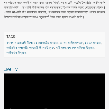
সম আয়তন নতুন জলসীমা জয়- এসব কোনো কিছুই করার চেষ্টা করেনি স্বৈরাচার ও বিএনপি-
জামায়াত জোট। আওয়ামী লীগ সরকার গঠন করার কারণেই এসব অর্জন করতে পেরেছে বাংলাদেশ।
এমনকি আওয়ামী লীগ সরকারের কারণেই, প্রথমবারের মতো মহাকাশে স্যাটেলাইট পাঠিয়ে বিশ্বকে
নিজেদের ভবিষ্যৎ লক্ষ্য সম্পর্কেও নতুন বার্তা দিতে সক্ষম হয়েছে বাঙালি জাতি।
TAGS:
বাংলাদেশ আওয়ামী লীগের ২২ তম জাতীয় সম্মেলন
,
২২ তম জাতীয় সম্মেলন
,
২২ তম সম্মেলন
,
অর্থনৈতিক অগ্রগতি
,
আওয়ামী লীগের উন্নয়ন
,
স্মার্ট বাংলাদেশ
,
শেখ হাসিনার উন্নয়ন
,
অর্থনৈতিক উন্নয়ন
,
Live TV