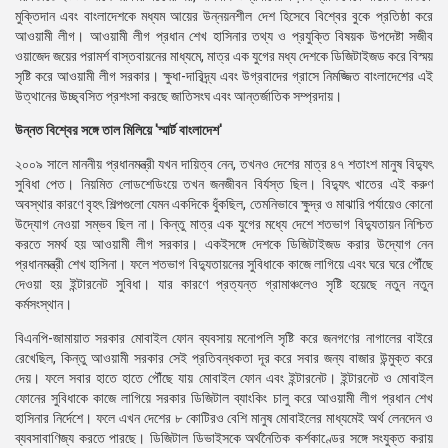
মুক্তিদান এবং বাংলাদেশকে মধ্যম আয়ের উন্নয়নশীল দেশ হিসেবে বিশ্বের বুকে প্রতিষ্ঠা করে
আওয়ামী লীগ। আওয়ামী লীগ প্রধান শেখ হাসিনার তথ্য ও প্রযুক্তি বিষয়ক উপদেষ্টা সজীব
ওয়াজেদ জয়ের পরামর্শ বাস্তবায়নের মাধ্যমে, মাত্র এক যুগের মধ্য দেশকে ডিজিটাইজড করে বিস্ময়
সৃষ্টি করে আওয়ামী লীগ সরকার। ক্ষুধা-দারিদ্র্য এবং উগ্রবাদের গ্রাসে নিমজ্জিত বাংলাদেশের এই
উত্থানের উচ্ছ্বসিত প্রশংসা করছে জাতিসংঘ এবং আন্তর্জাতিক সম্প্রদায়।
উন্নত বিশ্বের সঙ্গে তাল মিলিয়ে 'স্মার্ট বাংলাদেশ'
২০০৯ সালে মাননীয় প্রধানমন্ত্রী যখন দায়িত্ব নেন, তখনও দেশের মাত্র ৪৭ শতাংশ মানুষ বিদ্যুৎ
সুবিধা পেত। নিয়মিত লোডশেডিংয়ে তখন জনজীবন বির্যস্ত ছিল। বিদ্যুৎ খাতের এই করুণ
অবস্থার কারণে বৃহৎ শিল্পগুলো যেমন একদিকে ধুঁকছিল, তেমনিভাবে ক্ষুদ্র ও মাঝারি পর্যায়েও কোনো
উদ্যোগ নেওয়া সম্ভব ছিল না। কিন্তু মাত্র এক যুগের মধ্যে দেশে শতভাগ বিদ্যুতায়ন নিশ্চিত
করতে সমর্থ হয় আওয়ামী লীগ সরকার। একইসঙ্গে দেশকে ডিজিটাইজড করার উদ্যোগ নেন
প্রধানমন্ত্রী শেখ হাসিনা। ফলে শতভাগ বিদ্যুতায়নের সুবিধাকে কাজে লাগিয়ে এবং ঘরে ঘরে পৌঁছে
দেওয়া হয় ইন্টারনেট সুবিধা। যার কারণে প্রত্যন্ত গ্রামাঞ্চলেও সৃষ্টি হয়েছে নতুন নতুন
কর্মসংস্থান।
বিএনপি-জামায়াত সরকার মোবাইল ফোন ব্যবসায় মনোপলি সৃষ্টি করে জনগণের নাগালের বাইরে
রেখেছিল, কিন্তু আওয়ামী সরকার সেই প্রতিবন্ধকতা দূর করে সবার জন্য বাজার উন্মুক্ত করে
দেয়। ফলে সবার হাতে হাতে পৌঁছে যায় মোবাইল ফোন এবং ইন্টারনেট। ইন্টারনেট ও মোবাইল
ফোনের সুবিধাকে কাজে লাগিয়ে সরকার ডিজিটাল ব্যাংকিং চালু করে আওয়ামী লীগ প্রধান শেখ
হাসিনার নির্দেশে। ফলে এখন দেশের ৮ কোটিরও বেশি মানুষ মোবাইলের মাধ্যমেই অর্থ লেনদেন ও
ব্যবসাবাণিজ্য করতে পারছে। ডিজিটাল ডিভাইসকে অর্থনৈতিক কর্শকাণ্ডের সঙ্গে সংযুক্ত করায়