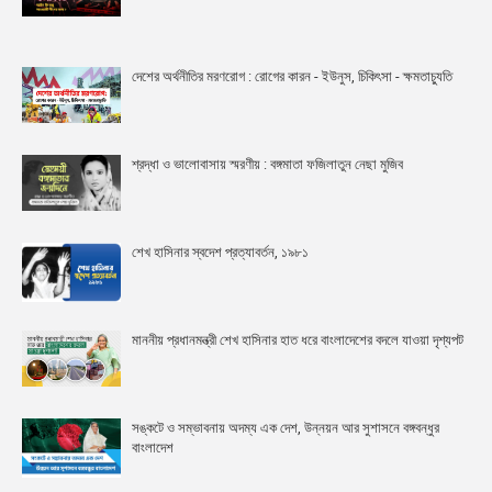
দেশের অর্থনীতির মরণরোগ : রোগের কারন - ইউনুস, চিকিৎসা - ক্ষমতাচ্যুতি
শ্রদ্ধা ও ভালোবাসায় স্মরণীয় : বঙ্গমাতা ফজিলাতুন নেছা মুজিব
শেখ হাসিনার স্বদেশ প্রত্যাবর্তন, ১৯৮১
মাননীয় প্রধানমন্ত্রী শেখ হাসিনার হাত ধরে বাংলাদেশের বদলে যাওয়া দৃশ্যপট
সঙ্কটে ও সম্ভাবনায় অদম্য এক দেশ, উন্নয়ন আর সুশাসনে বঙ্গবন্ধুর
বাংলাদেশ