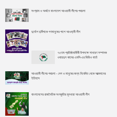
সংগ্রাম ও অর্জনে বাংলাদেশ আওয়ামী লীগের পথচলা
দুর্যোগ দুর্বিপাকে গণমানুষের পাশে আওযা়মী লীগ
৭৫তম প্রতিষ্ঠাবার্ষিকী উপলক্ষে সাধারণ সম্পাদক
ওবায়দুল কাদের এমপি-এর ভিডিও বার্তা
আওয়ামী লীগের পথচলা - দেশ ও মানুষের জন্য নিবেদিত থেকে আত্মদানের
ইতিহাস
বাংলাদেশের রাজনৈতিক সংস্কৃতির মূলধারা আওয়ামী লীগ