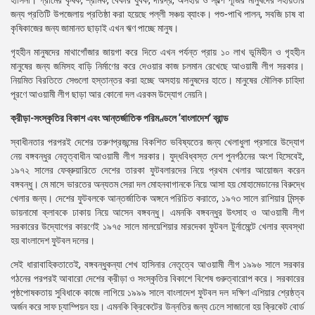
হাসিনা। গ্রামের কৃষক, শ্রমিক, বেকার যুবক, দরিদ্র, অসহায় ও স্বল্প পূঁজির মানুষদের সহায়তার
জন্য প্রতিটি উপজেলায় প্রতিষ্ঠা করা হয়েছে পল্লী সঞ্চয় ব্যাংক। পশু-পাখি পালন, সবজি চাষ বা
কৃষিকাজের জন্য জামানত ছাড়াই এখন ঋণ পাচ্ছে মানুষ।
গৃহহীন মানুষদের মাথাগোঁজার জায়গা করে দিতে এখন পর্যন্ত প্রায় ১০ লাখ ভূমিহীন ও গৃহহীন
মানুষের জন্য জমিসহ বাড়ি নির্মাণের করে দেওয়ার কাজ চলমান রেখেছে আওয়ামী লীগ সরকার।
নিয়মিত বিরতিতে সেগুলো হস্তান্তর করা হচ্ছে অসহায় মানুষদের হাতে। মানুষের মৌলিক চাহিদা
পূরণে আওয়ামী লীগ ছাড়া আর কোনো দল এরকম উদ্যোগ নেয়নি।
ক্রীড়া-সংস্কৃতির বিকাশ এবং আন্তর্জাতিক পরিমণ্ডলে ’বাংলাদেশ’ ব্রান্ড
স্বাধীনতার পরপরই দেশের তরুণপ্রজন্মের বিকশিত ভবিষ্যতের জন্য খেলাধুলা প্রসারে উদ্যোগ
নেয় বঙ্গবন্ধুর নেতৃত্বাধীন আওয়ামী লীগ সরকার। যুদ্ধবিধ্বস্ত দেশ পুনর্গঠনের অংশ হিসেবেই,
১৯৭২ সালের ফেব্রুয়ারিতে দেশের তারকা ফুটবলারদের নিয়ে প্রথম খেলার আয়োজন করেন
বঙ্গবন্ধু। মে মাসে ভারতের অন্যতম সেরা দল মোহনবাগানকে নিয়ে আসা হয় মোহামেডানের বিরুদ্ধে
খেলার জন্য। দেশের ফুটবলকে আন্তর্জাতিক অঙ্গনে পরিচিত করাতে, ১৯৭৩ সালে রাশিয়ার মিন্স্ক
ডায়নামো ক্লাবকে ঢাকায় নিয়ে আসেন বঙ্গবন্ধু। এমনকি বঙ্গবন্ধুর উৎসাহ ও আওয়ামী লীগ
সরকারের উদ্যোগের কারণেই ১৯৭৫ সালে মালয়েশিয়ার মারদেকা ফুটবল টুর্নামেন্টে খেলার ব্যবস্থা
হয় বাংলাদেশ ফুটবল দলের।
সেই ধারাবাহিকতাতেই, বঙ্গবন্ধুকন্যা শেখ হাসিনার নেতৃত্বে আওয়ামী লীগ ১৯৯৬ সালে সরকার
গঠনের পরপরই আবারো দেশের ক্রীড়া ও সংস্কৃতির বিকাশে বিশেষ গুরুত্বারোপ করে। সরকারের
পৃষ্ঠপোষকতায় সুবিধাকে কাজে লাগিয়ে ১৯৯৯ সালে বাংলাদেশ ফুটবল দল দক্ষিণ এশিয়ার শ্রেষ্ঠত্ব
অর্জন করে সাফ চ্যাম্পিয়ন হয়। এমনকি ক্রিকেটের উন্নতির জন্য ঢেলে সাজানো হয় ক্রিকেট বোর্ড