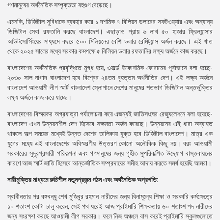
গণমানুষের অর্থনৈতিক সম্পৃক্ততা বহুগুণ বেড়েছে।
এমনকি, ডিজিটাল সুবিধাকে ব্যবহার করে ১ দশমিক ৭ বিলিয়ন ডলারের সফটওয়্যার এবং অন্যান্য
ডিজিটাল সেবা রফতানি করছে বাংলাদেশ। এছাড়াও প্রায় ৬ লাখ ৫০ হাজার ফ্রিল্যান্সার
আউটসোর্সিংয়ের মাধ্যমে বছরে ৫০০ মিলিয়নের বেশি ডলার রেমিট্যান্স অর্জন করছে। এই খাত
থেকে ২০২৫ সালের মধ্যে সরকার কমপক্ষে ৫ বিলিয়ন ডলার রফতানির লক্ষ্য অর্জনে কাজ করছে।
বাংলাদেশের অর্থনৈতিক প্রবৃদ্ধিতে মুগ্ধ হয়ে, ওয়ার্ল্ড ইকোনমিক ফোরামের পূর্বাভাসে বলা হচ্ছে-
২০৩০ সাল নাগাদ বাংলাদেশ হবে বিশ্বের ২৪তম বৃহত্তম অর্থনীতির দেশ। এই লক্ষ্য অর্জনে
বাংলাদেশ আওয়ামী লীগ স্মার্ট বাংলাদেশ স্লোগানে দেশের মানুষের শতভাগ ডিজিটাল অন্তর্ভুক্তির
লক্ষ্য অর্জনে কাজ করে যাচ্ছে।
বাংলাদেশের বিস্ময়কর অগ্রযাত্রা পর্যালোচনা করে এজন্যই জাতিসংঘের রেজ্যুলেশনে বলা হয়েছে-
বাংলাদেশ এখন উন্নয়নশীল দেশ হিসেবে সক্ষমতা অর্জন করেছে। উন্নয়নের এই ধারা অব্যাহত
থাকলে অল্প সময়ের মধ্যেই উন্নত দেশের তালিকায় যুক্ত হবে ডিজিটাল বাংলাদেশ। মাত্র এক
যুগের মধ্যে এই বাংলাদেশের অবিস্মরণীয় উত্তরণ কোনো অলৌকিক কিছু নয়। বরং আওয়ামী
সরকারের সুদূরপ্রসারী পরিকল্পনা এবং গণমানুষের জন্য গৃহীত সুপরিকল্পিত উদ্যোগ বাস্তবায়নের
কারণে আজ স্মার্ট জাতি হিসেবে আন্তর্জাতিক সম্প্রদায়ের সমীহ আদায় করতে সমর্থ হয়েছি আমরা।
নারীমুক্তির মাধ্যমে রুচিশীল নতুনপ্রজন্ম গঠন এবং অর্থনৈতিক অগ্রগতি:
স্বাধীনতার পর বঙ্গবন্ধু শেখ মুজিবুর রহমান নারীদের জন্য বিনামূল্যে শিক্ষা ও সরকারি কর্মক্ষেত্রে
১০ শতাংশ কোটা চালু করেন, সেই পথ ধরেই আজ প্রাইমারি শিক্ষকতায় ৬০ শতাংশ পদ নারীদের
জন্য সংরক্ষণ করছে আওয়ামী লীগ সরকার। ফলে নিজ অঞ্চলে বাস করেই প্রাইমারি স্কুলগুলোতে