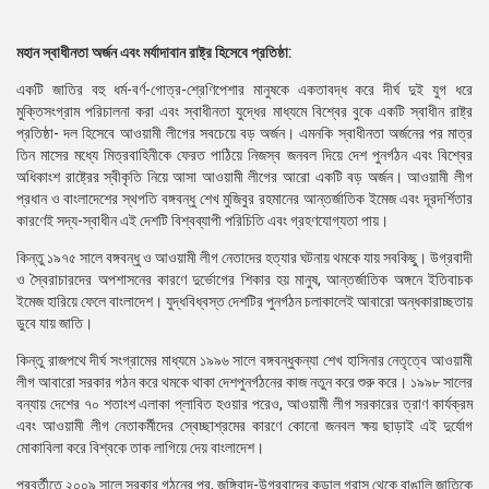
মহান স্বাধীনতা অর্জন এবং মর্যাদাবান রাষ্ট্র হিসেবে প্রতিষ্ঠা:
একটি জাতির বহু ধর্ম-বর্ণ-গোত্র-শ্রেণিপেশার মানুষকে একতাবদ্ধ করে দীর্ঘ দুই যুগ ধরে
মুক্তিসংগ্রাম পরিচালনা করা এবং স্বাধীনতা যুদ্ধের মাধ্যমে বিশ্বের বুকে একটি স্বাধীন রাষ্ট্র
প্রতিষ্ঠা- দল হিসেবে আওয়ামী লীগের সবচেয়ে বড় অর্জন। এমনকি স্বাধীনতা অর্জনের পর মাত্র
তিন মাসের মধ্যে মিত্রবাহিনীকে ফেরত পাঠিয়ে নিজস্ব জনবল দিয়ে দেশ পুনর্গঠন এবং বিশ্বের
অধিকাংশ রাষ্ট্রের স্বীকৃতি নিয়ে আসা আওয়ামী লীগের আরো একটি বড় অর্জন। আওয়ামী লীগ
প্রধান ও বাংলাদেশের স্থপতি বঙ্গবন্ধু শেখ মুজিবুর রহমানের আন্তর্জাতিক ইমেজ এবং দূরদর্শিতার
কারণেই সদ্য-স্বাধীন এই দেশটি বিশ্বব্যাপী পরিচিতি এবং গ্রহণযোগ্যতা পায়।
কিন্তু ১৯৭৫ সালে বঙ্গবন্ধু ও আওয়ামী লীগ নেতাদের হত্যার ঘটনায় থমকে যায় সবকিছু। উগ্রবাদী
ও স্বৈরাচারদের অপশাসনের কারণে দুর্ভোগের শিকার হয় মানুষ, আন্তর্জাতিক অঙ্গনে ইতিবাচক
ইমেজ হারিয়ে ফেলে বাংলাদেশ। যুদ্ধবিধ্বস্ত দেশটির পুনর্গঠন চলাকালেই আবারো অন্ধকারাচ্ছতায়
ডুবে যায় জাতি।
কিন্তু রাজপথে দীর্ঘ সংগ্রামের মাধ্যমে ১৯৯৬ সালে বঙ্গবন্ধুকন্যা শেখ হাসিনার নেতৃত্বে আওয়ামী
লীগ আবারো সরকার গঠন করে থমকে থাকা দেশপুনর্গঠনের কাজ নতুন করে শুরু করে। ১৯৯৮ সালের
বন্যায় দেশের ৭০ শতাংশ এলাকা প্লাবিত হওয়ার পরেও, আওয়ামী লীগ সরকারের ত্রাণ কার্যক্রম
এবং আওয়ামী লীগ নেতাকর্মীদের স্বেচ্ছাশ্রমের কারণে কোনো জনবল ক্ষয় ছাড়াই এই দুর্যোগ
মোকাবিলা করে বিশ্বকে তাক লাগিয়ে দেয় বাংলাদেশ।
পরবর্তীতে ২০০৯ সালে সরকার গঠনের পর, জঙ্গিবাদ-উগ্রবাদের কড়াল গ্রাস থেকে বাঙালি জাতিকে