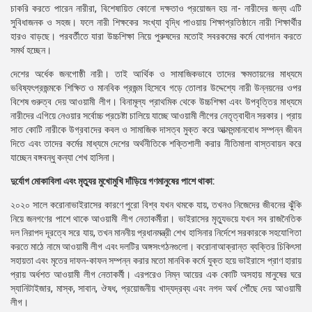
চাকরি করতে পারেন নারীরা, বিশেষায়িত কোনো দক্ষতাও প্রয়োজন হয় না- নারীদের জন্য এটি
সুবিধাজনক ও সহজ। ফলে নারী শিক্ষকের সংখ্যা বৃদ্ধি পাওয়ায় শিক্ষাপ্রতিষ্ঠানে নারী শিক্ষার্থীর
হারও বাড়ছে। পরবর্তীতে যারা উচ্চশিক্ষা নিয়ে পুরুষদের মতোই সবরকমের কর্মে যোগদান করতে
সমর্থ হচ্ছেন।
দেশের অর্ধেক জনগোষ্ঠী নারী। তাই আর্থিক ও সামাজিকভাবে তাদের ক্ষমতায়নের মাধ্যমে
ভবিষ্যৎপ্রজন্মকে শিক্ষিত ও মানবিক প্রজন্ম হিসেবে গড়ে তোলার উদ্দেশ্যে নারী উন্নয়নের ওপর
বিশেষ গুরুত্ব দেয় আওয়ামী লীগ। বিনামূল্য প্রাথমিক থেকে উচ্চশিক্ষা এবং উপবৃত্তির মাধ্যমে
নারীদের এগিয়ে নেওয়ার সর্বোচ্চ প্রচেষ্টা চালিয়ে যাচ্ছে আওয়ামী লীগের নেতৃত্বাধীন সরকার। প্রায়
সাত কোটি নারীকে উগ্রবাদের কবল ও সামাজিক দাসত্ব মুক্ত করে আত্মসন্মানবোধ সম্পন্ন জীবন
দিতে এবং তাদের কর্মের মাধ্যমে দেশের অর্থনীতিকে শক্তিশালী করার নীতিমালা বাস্তবায়ন করে
যাচ্ছেন বঙ্গবন্ধু কন্যা শেখ হাসিনা।
দুর্যোগ মোকাবিলা এবং মৃত্যুর মুখোমুখি দাঁড়িয়ে গণমানুষের পাশে থাকা:
২০২০ সালে করোনাভাইরাসের কারণে পুরো বিশ্ব যখন থমকে যায়, তখনও নিজেদের জীবনের ঝুঁকি
নিয়ে জনগণের পাশে থাকে আওয়ামী লীগ নেতাকর্মীরা। ভাইরাসের মৃত্যুভয়ে যখন সব রাজনৈতিক
দল নিরাপদ দূরত্বে সরে যায়, তখন মাননীয় প্রধানমন্ত্রী শেখ হাসিনার নির্দেশে সরকারকে সহযোগিতা
করতে মাঠে নামে আওয়ামী লীগ এবং দলটির অঙ্গসংগঠনগুলো। করোনাআক্রান্ত ব্যক্তির চিকিৎসা
সহায়তা এবং মৃতের দাফন-কাফন সম্পন্ন করার মতো মানবিক কর্মে যুক্ত হয়ে ভাইরাসে প্রাণ হারায়
প্রায় অর্ধশত আওয়ামী লীগ নেতাকর্মী। এরপরেও নিম্ন আয়ের এক কোটি অসহায় মানুষের ঘরে
স্যানিটাইজার, মাস্ক, সাবান, ঔষধ, প্রয়োজনীয় খাদ্যদ্রব্য এবং নগদ অর্থ পৌঁছে দেয় আওয়ামী
লীগ।