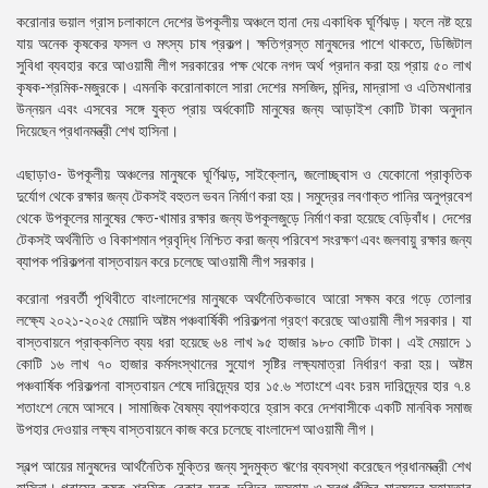
করোনার ভয়াল গ্রাস চলাকালে দেশের উপকূলীয় অঞ্চলে হানা দেয় একাধিক ঘূর্ণিঝড়। ফলে নষ্ট হয়ে
যায় অনেক কৃষকের ফসল ও মৎস্য চাষ প্রকল্প। ক্ষতিগ্রস্ত মানুষদের পাশে থাকতে, ডিজিটাল
সুবিধা ব্যবহার করে আওয়ামী লীগ সরকারের পক্ষ থেকে নগদ অর্থ প্রদান করা হয় প্রায় ৫০ লাখ
কৃষক-শ্রমিক-মজুরকে। এমনকি করোনাকালে সারা দেশের মসজিদ, মন্দির, মাদ্রাসা ও এতিমখানার
উন্নয়ন এবং এসবের সঙ্গে যুক্ত প্রায় অর্ধকোটি মানুষের জন্য আড়াইশ কোটি টাকা অনুদান
দিয়েছেন প্রধানমন্ত্রী শেখ হাসিনা।
এছাড়াও- উপকূলীয় অঞ্চলের মানুষকে ঘূর্ণিঝড়, সাইক্লোন, জলোচ্ছ্বাস ও যেকোনো প্রাকৃতিক
দুর্যোগ থেকে রক্ষার জন্য টেকসই বহুতল ভবন নির্মাণ করা হয়। সমুদ্রের লবণাক্ত পানির অনুপ্রবেশ
থেকে উপকূলের মানুষের ক্ষেত-খামার রক্ষার জন্য উপকূলজুড়ে নির্মাণ করা হয়েছে বেড়িবাঁধ। দেশের
টেকসই অর্থনীতি ও বিকাশমান প্রবৃদ্ধি নিশ্চিত করা জন্য পরিবেশ সংরক্ষণ এবং জলবায়ু রক্ষার জন্য
ব্যাপক পরিকল্পনা বাস্তবায়ন করে চলেছে আওয়ামী লীগ সরকার।
করোনা পরবর্তী পৃথিবীতে বাংলাদেশের মানুষকে অর্থনৈতিকভাবে আরো সক্ষম করে গড়ে তোলার
লক্ষ্যে ২০২১-২০২৫ মেয়াদি অষ্টম পঞ্চবার্ষিকী পরিকল্পনা গ্রহণ করেছে আওয়ামী লীগ সরকার। যা
বাস্তবায়নে প্রাক্কলিত ব্যয় ধরা হয়েছে ৬৪ লাখ ৯৫ হাজার ৯৮০ কোটি টাকা। এই মেয়াদে ১
কোটি ১৬ লাখ ৭০ হাজার কর্মসংস্থানের সুযোগ সৃষ্টির লক্ষ্যমাত্রা নির্ধারণ করা হয়। অষ্টম
পঞ্চবার্ষিক পরিকল্পনা বাস্তবায়ন শেষে দারিদ্র্যের হার ১৫.৬ শতাংশে এবং চরম দারিদ্র্যের হার ৭.৪
শতাংশে নেমে আসবে। সামাজিক বৈষম্য ব্যাপকহারে হ্রাস করে দেশবাসীকে একটি মানবিক সমাজ
উপহার দেওয়ার লক্ষ্য বাস্তবায়নে কাজ করে চলেছে বাংলাদেশ আওয়ামী লীগ।
স্বল্প আয়ের মানুষদের আর্থনৈতিক মুক্তির জন্য সুদমুক্ত ঋণের ব্যবস্থা করেছেন প্রধানমন্ত্রী শেখ