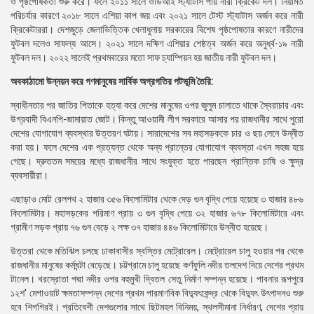
ও পৃষ্ঠপোষকতা শুরু করে। ফলে ২০১১ সালে ওডিআই স্ট্যাটাস পায় নারী ক্রিকেট দল। নিয়মিত
পরিচর্যার কারণে ২০১৮ সালে এশিয়া কাপ জয় এবং ২০২১ সালে টেস্ট স্ট্যাটাস অর্জন করে নারী
ক্রিকেটাররা। দেশজুড়ে জেলাভিত্তিক খেলাধুলায় সরকারের বিশেষ পৃষ্ঠপোষতার কারণে নারীদের
ফুটবল দলেও সাফল্য আসে। ২০২১ সালে দক্ষিণ এশিয়ার শেষ্ঠত্ব অর্জন করে অনুর্ধ্ব-১৯ নারী
ফুটবল দল। ২০২২ সালেই প্রথমবারের মতো সাফ চ্যাম্পিয়ন হয় জাতীয় নারী ফুটবল দল।
অবকাঠামো উন্নয়ন করে গণমানুষের সার্বিক অগ্রগতির পটভূমি তৈরি:
স্বাধীনতার পর জাতির পিতাকে হত্যা করে দেশের মানুষের ওপর জুলুম চালাতে থাকে স্বৈরাচার এবং
উগ্রবাদী বিএনপি-জামায়াত জোট। কিন্তু আওয়ামী লীগ সরকারে আসার পর রাজধানীর সাথে পুরো
দেশের যোগাযোগ ব্যবস্থার উত্তরণ ঘটায়। সারাদেশের সব মহাসড়ককে চার ও ছয় লেনে উন্নীত
করা হয়। ফলে দেশের এক প্রত্যন্ত থেকে অন্য প্রান্তের যোগাযোগ ব্যবস্তা এখন সহজ হয়ে
গেছে। দ্রুততম সময়ের মধ্যে রাজধানীর সাথে সংযুক্ত হতে পারছেন প্রান্তিক চাষি ও ক্ষুদ্র
ব্যবসায়ীরা।
এছাড়াও মোট রেলপথ ২ হাজার ৩৫৬ কিলোমিটার থেকে দেড় গুন বৃদ্ধি পেয়ে হয়েছে ৩ হাজার ৪৮৬
কিলোমিটার। মহাসড়কের পরিমাণ প্রায় ৩ গুন বৃদ্ধি পেয়ে ৩২ হাজার ৬৭৮ কিলোমিটারে এবং
গ্রামীণ সড়ক প্রায় ৭৬ গুন বেড়ে ২ লক্ষ ৩৭ হাজার ৪৪৬ কিলোমিটারে উন্নীত হয়েছে।
উত্তরা থেকে মতিঝিল চলছে ঢাকাবাসীর স্বস্তির মেট্রোরেল। মেট্রোরেল চালু হওয়ার পর থেকে
রাজধানীর মানুষের কর্মঘন্টা বেড়েছে। চট্টগ্রামে চালু হয়েছে কর্ণফুলি নদীর তলদেশ দিয়ে দেশের প্রথম
টানেল। খরস্রোতা পদ্মা নদীর ওপর বহুমুখী দ্বিতল সেতু নির্মাণ সম্পন্ন হয়েছে। পাবনার রূপপুরে
১২শ' মেগাওয়াট ক্ষমতাসম্পন্ন দেশের প্রথম পারমাণবিক বিদ্যুৎকেন্দ্র থেকে বিদ্যুৎ উৎপাদনও শুরু
হবে শিগগিরই। প্রতিবেশী দেশগুলোর সাথে ছিটমহল বিনিময়, স্থলসীমানা নির্ধারণ, দেশের প্রায়