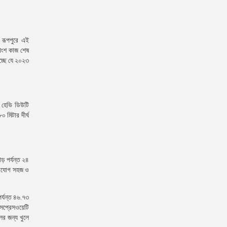
 রূপপুরে এই
তাংশ কাজ শেষ
চ্ছে যে ২০২৩
টি হেভি ডিউটি
 মিটার দীর্ঘ
ড় পর্যন্ত ২৪
োগাযোগ সহজ ও
পর্যন্ত ৪৬.৭৩
্সপ্রেসওয়েটি
ের জন্য খুলে