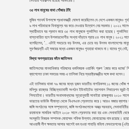
দেওয়ার পরিকল্পনা রয়েছে সরকারের।
৩৫ লাখ মানুষের মাথা গোঁজার ঠাঁই
মুজিব শতবর্ষ উপলক্ষে প্রধানমন্ত্রী ঘোষণা করেছিলেন যে দেশে একজন মানুষও 
৯ লাখ পরিবারকে বিনামূল্যে ঘর করে দেওয়ার উদ্যোগ নেয় সরকার। ২০২২ সালেও এ
স্থায়ীভাবে ঘর প্রদান করে ৩৫ লাখ মানুষকে পুনর্বাসিত করা হয়েছে। পুনর্বাসি
বাস্তবায়িত হলে উপকারভোগীর সংখ্যা দাঁড়াবে প্রায় ৫৪ লাখ মানুষ। ২০২১ সালের
বলেছিলেন, ‘… এটাই সবচেয়ে বড় উৎসব, এর চেয়ে বড় উৎসব বাংলাদেশের মানুষ
সুবর্ণজয়ন্তী এই সময়ের মধ্যে একজন মানুষও গৃহহারা থাকবে না। যাদের গৃহ নে
মিথ্যা অপপ্রচারের ফাঁদে জাতিসংঘ
জাতিসংঘের মানবাধিকার পরিষদের গুমবিষয়ক ওয়ার্কিং গ্রুপ ‘জোর করে গুমে
ব্যাশেলেত ঢাকা সফরের সময় এ তালিকা নিয়ে স্বরাষ্ট্রমন্ত্রীর সঙ্গে কথা বলেন।
এই তালিকায় থাকা ৭৬ জনের মধ্যে দুজন ভারতীয় নাগরিকসহ ১১ জনের খোঁজ পা
মনিপুর রাজ্যের বিচ্ছিন্নতাবাদী সংগঠন ইউনাইটেড ন্যাশনাল লিবারেশন ফ্রন্
শিলহেইবা। ভারতীয় সংবাদমাধ্যমের সূত্রানুযায়ী সানাইয়া রাজকুমার ২০১০ সা
ভারতের ডাউকি সীমান্ত থেকে বিএসএফ গ্রেফতার করে। আরও মজার ব্যাপার হচ্ছ
জঙ্গি সংগঠনের সঙ্গে সম্পৃক্ততা, জঙ্গি সংগঠনগুলোকে অস্ত্র সরবরাহ, সেনাবাহিন
রহমানকে সামরিক আইনে ২০১৮ সালে গ্রেফতার করা হয় এবং সেনাবাহিনী থেকে
সংস্কৃতি বিষয়ক সম্পাদক মোহাম্মদ শফিক উল্লাহ মোনায়েমের নাম রয়েছে। রয়ে
আওয়ামী লীগ ক্ষমতায় আসার আগেই গুম হওয়া পাহাড়ি মহিলা ফেডারেশনের (এইচড