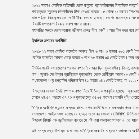
২০২২ সালেও কোভিড অতিমারি থেকে মানুষের প্রাণ বাঁচানোর বিষয়টিকে অগ্রা
পর্যায়ক্রমে স্কুলের শিক্ষার্থীদের টিকা দেওয়া হয়েছে। ৫ থেকে ১১ বছরের শিশু
সাল পর্যন্ত বিনামূল্যে ৩৪ কোটি টিকা দেওয়া হয়েছে। দেশের জনসংখ্যার ৭
বিষয়টি সম্পর্কে পরিষ্কার ধারণা পাওয়া যাবে।
মহামারির শুরুতে দেশে করোনা পরীক্ষার কেন্দ্র ছিল একটি। আর তিন বছর পরে স
ট্রিলিয়ন ডলারের অর্থনীতি
২০২১-২২ সালে ঘোষিত বাজেটের আকার ছিল ৬ লাখ ৩ হাজার ৬৮১ কোটি টাকা। 
ঘোষিত বাজেটের আকার বেড়ে হয়েছে ৬ লাখ ৭৮ হাজার ৬৪ কোটি টাকা। আর প্রবৃদ্
দীর্ঘদিন ধরেই বাংলাদেশের প্রধান রপ্তানি বাজার ছিল যুক্তরাষ্ট্র। কিন্তু বা
নাম। জুলাই-সেপ্টেম্বর প্রান্তিকে যুক্তরাষ্ট্র থেকে রেমিট্যান্স আসে ৯৯
বাংলাদেশের পণ্য রপ্তানির পরিমাণ ছিল ৪১ হাজার ৯৪২ কোটি টাকার, যা ২০২১
বিশ্বমন্দার মধ্যেও তৈরি পোশাক রপ্তানিতে ইতিবাচক প্রবৃদ্ধি হয়েছে। যুক্তরা
স্পেনে ২৪.৫২, ফ্রান্সে ৩৭.৭৩ ও যুক্তরাজ্যে ৩৫.৬৪ শতাংশ রপ্তানি বৃদ্ধি
বৈশ্বিক অর্থনৈতিক মন্দার মধ্যেও বাংলাদেশের অর্থনীতি তার সক্ষমতার প্রমাণ 
বাংলাদেশ। আইএমএফ বলেছে যে ২০২২ সালে ক্রয়ক্ষমতার (পিপিপি) ভিত্তিতে প্
বিজনেস রিসার্চ এক প্রতিবেদনে বলেছে যে এই ধারা অব্যাহত থাকলে ২০৩৫ সালে 
এই সমস্ত তথ্য-উপাত্ত বলে দেয় যে বৈশ্বিক সংকটের মধ্যেও বাংলাদেশের অর্