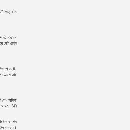
০টি সেতু এবং
সিলেট বিভাগে
 মোট দৈর্ঘ্য
বিভাগে ৩২টি,
ঘ্য ১৪ হাজার
রী শেখ হাসিনা
লেখ করে তিনি
তাংশ কাজ শেষ
র্ঘ উড়ালসড়ক।