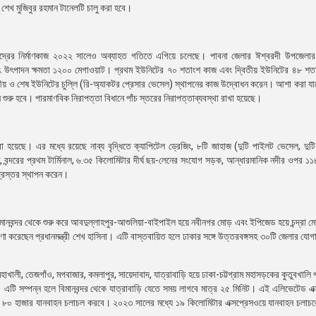
 শেখ মুজিবুর রহমান টানেলটি চালু করা হবে।
ৎকেন্দ্রের নির্মাণকাজ ২০২২ সালেও অব্যাহত গতিতে এগিয়ে চলেছে। পাবনা জেলার ঈশ্বরদী উপজেলার
বিদ্যুৎ উৎপাদন ক্ষমতা ১২০০ মেগাওয়াট। প্রথম ইউনিটের ৭০ শতাংশ কাজ এবং দ্বিতীয় ইউনিটের ৪৮ শ
দ্বিতীয় ও শেষ ইউনিটের চুল্লি (রি-অ্যাকটর প্রেসার ভেসেল) স্থাপনের কাজ উদ্বোধন করেন। আশা করা যা
শুরু হবে। পারমাণবিক নিরাপত্তা বিধানে পাঁচ স্তরের নিরাপত্তাব্যবস্থা রাখা হয়েছে।
হণ করা হয়েছে। এর মধ্যে রয়েছে নাব্য বৃদ্ধিতে ক্যাপিটেল ড্রেজিং, ৮টি জাহাজ (দুটি পাইলট ভেসেল, দু
, বন্দরের প্রথম টার্মিনাল, ৬.৩৫ কিলোমিটার দীর্ঘ ছয়-লেনের সংযোগ সড়ক, আন্ধারমানিক নদীর ওপর ১১৮০
প্রস্তর স্থাপন করেন।
মানবন্দর থেকে শুরু করে আবদুল্লাহপুর-আশুলিয়া-বাইপাইল হয়ে নবীনগর মোড় এবং ইপিজেড হয়ে চন্দ্রা মো
োষণা করেছেন প্রধানমন্ত্রী শেখ হাসিনা। এটি বাস্তবায়িত হলে ঢাকার সঙ্গে উত্তরবঙ্গসহ ৩০টি জেলার য
াখালী, তেজগাঁও, মগবাজার, কমলাপুর, সায়েদাবাদ, যাত্রাবাড়ি হয়ে ঢাকা-চট্টগ্রাম মহাসড়কের কুতুবখালি 
এটি সম্পন্ন হলে বিমানবন্দর থেকে যাত্রাবাড়ি যেতে সময় লাগবে মাত্র ২৫ মিনিট। এই এলিভেটেড এক
 ৮০ হাজার যানবাহন চলাচল করবে। ২০২৩ সালের মধ্যে ১৯ কিলোমিটার এক্সপ্রেসওয়ে যানবাহন চলাচল