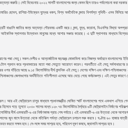
 অত্যন্ত জরুরি। সেই বিবেচনায় ২০২২ সালটি বাংলাদেশের জন্য কেমন ছিল তারও পর্যালোচনা করা দরকা
র ছোবল, রাশিয়া-ইউক্রেন যুদ্ধের ধকল, বিশ্ব অর্থনৈতিক মন্দায় বিপর্যস্ত পৃথিবী- এসব মিলিয়ে 
টি বাঙালি জাতির জন্য অত্যন্ত গৌরবময় একটি বছর। মন্দা, যুদ্ধ, করোনা, বিএনপির মিথ্যা অপপ্রচ
ুটি আইকনিক স্থাপনার উদ্বোধন মানুষের মধ্যে আশার সঞ্চার করেছে। এ দুটি স্থাপনার মাধ্যমে বিশ্ব
াণের পদ্মা সেতু। সকল দেশীয় ও আন্তর্জাতিক ষড়যন্ত্র মোকাবিলা করে নিজস্ব অর্থায়নে বাংলাদেশের ইত
নি টোল প্রদান করে প্রথমবারের মতো পদ্মা সেতুতে আরোহণ করেন। পরবর্তীতে এই সেতু সর্বসাধারণের 
ের ওপর দাঁড়িয়ে আছে ৬.১৫ কিলোমিটার দীর্ঘ নান্দনিক এই সেতু। দেশের দক্ষিণ এবং দক্ষিণ-পশ্চিমাঞ্চলের
ণ-পশ্চিমাঞ্চলের জেলাগুলোর অর্থনীতিতে গতিশীলতা এসেছে আর বেড়ে গেছে কর্মচাঞ্চল্য। এই সেতুর কারণে 
ল। আর এই মেট্রোরেল চালুর মাধ্যমে প্রধানমন্ত্রীর ঘোষিত স্মার্ট বাংলাদেশের পথে একধাপ এগিয়ে গ
র হিসেবে গড়ে তুলতে ২০৩০ সালের মধ্যে ১২৮.৭৪ কিলোমিটার দৈর্ঘ্যরে ৬টি মেট্রোলাইন নির্মাণের পরিকল্প
োমিটার দীর্ঘ এমআরটি-৬ এর নির্মাণকাজ প্রায় শেষ পর্যায়ে। এই এমআরটি-৬ এর উত্তরা থেকে আগারগাঁ
সালের জুন মাসে উত্তরা থেকে মতিঝিল পর্যন্ত মেট্রোরেল চলাচল শুরু করবে। ঘণ্টায় ৬০ হাজার যাত্
িবহন করতে সক্ষম হবে। সে-সঙ্গে সময় সাশ্রয় হবে, পরিবেশ দূষণ কমবে, জ্বালানি সাশ্রয় হবে।