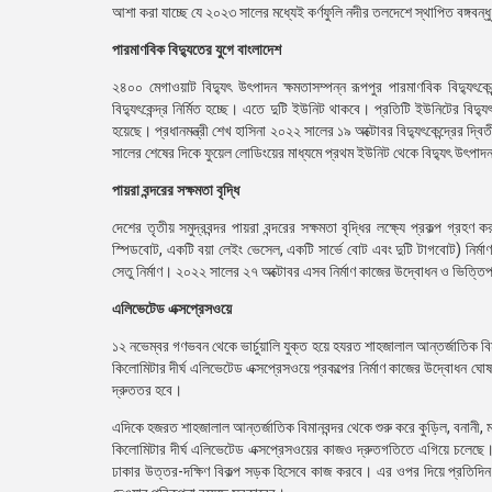
আশা করা যাচ্ছে যে ২০২৩ সালের মধ্যেই কর্ণফুলি নদীর তলদেশে স্থাপিত বঙ্গবন্ধু
পারমাণবিক বিদ্যুতের যুগে বাংলাদেশ
২৪০০ মেগাওয়াট বিদ্যুৎ উৎপাদন ক্ষমতাসম্পন্ন রূপপুর পারমাণবিক বিদ্যু
বিদ্যুৎকেন্দ্র নির্মিত হচ্ছে। এতে দুটি ইউনিট থাকবে। প্রতিটি ইউনিটের 
হয়েছে। প্রধানমন্ত্রী শেখ হাসিনা ২০২২ সালের ১৯ অক্টোবর বিদ্যুৎকেন্দ্রের 
সালের শেষের দিকে ফুয়েল লোডিংয়ের মাধ্যমে প্রথম ইউনিট থেকে বিদ্যুৎ উৎপাদন 
পায়রা বন্দরের সক্ষমতা বৃদ্ধি
দেশের তৃতীয় সমুদ্রবন্দর পায়রা বন্দরের সক্ষমতা বৃদ্ধির লক্ষ্যে প্রকল্প গ্র
স্পিডবোট, একটি বয়া লেইং ভেসেল, একটি সার্ভে বোট এবং দুটি টাগবোট) নির্মাণ
সেতু নির্মাণ। ২০২২ সালের ২৭ অক্টোবর এসব নির্মাণ কাজের উদ্বোধন ও ভিত্তি
এলিভেটেড এক্সপ্রেসওয়ে
১২ নভেম্বর গণভবন থেকে ভার্চুয়ালি যুক্ত হয়ে হযরত শাহজালাল আন্তর্জাতিক বি
কিলোমিটার দীর্ঘ এলিভেটেড এক্সপ্রেসওয়ে প্রকল্পের নির্মাণ কাজের উদ্বোধন ঘ
দ্রুততর হবে।
এদিকে হজরত শাহজালাল আন্তর্জাতিক বিমানবন্দর থেকে শুরু করে কুড়িল, বনানী, মহ
কিলোমিটার দীর্ঘ এলিভেটেড এক্সপ্রেসওয়ের কাজও দ্রুতগতিতে এগিয়ে চলেছে। 
ঢাকার উত্তর-দক্ষিণ বিকল্প সড়ক হিসেবে কাজ করবে। এর ওপর দিয়ে প্রতিদিন