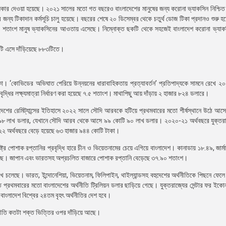
ধিকার দেওয়া হয়েছে। ২০২১ সালের মতো গত বছরেও বাংলাদেশের মানুষের জন্য করোনা ভ্যাকসিন নিশ্চি
দের জন্য টিকাদান কর্মসূচি চালু হয়েছে। বছরের শেষে ২০ ডিসেম্বর থেকে চতুর্থ ডোজ টিকা প্রদানও শুরু
৫.৪ শতাংশ মানুষ ভ্যাকসিনের আওতায় এসেছে। নিম্নোক্ত ছকটি থেকে সহজেই বাংলাদেশ করোনা ভ্যাকস
েটি এসে দাঁড়িয়েছে ৮৮৩টিতে।
‘কোভিডের অভিঘাত পেরিয়ে উন্নয়নের ধারাবাহিকতায় প্রত্যাবর্তন’ প্রতিপাদ্যকে সামনে রেখে ২
ধির লক্ষ্যমাত্রা নির্ধারণ করা হয়েছে ৭.৫ শতাংশ। মাথাপিছু আয় দাঁড়ায় ২ হাজার ৮২৪ ডলারে।
ংলাদেশের রেমিট্যান্সের ইতিহাসে ২০২২ সালে সৌদি আরবকে হটিয়ে প্রথমবারের মতো শীর্ষস্থানে উঠে আসে য
 কোটি ৯৮ লাখ ডলার, যেখানে সৌদি আরব থেকে আসে ৯৯ কোটি ৯০ লাখ ডলার। ২০২০-২১ অর্থবছরে যুক্তরাষ্
-২২ অর্থবছরে বেড়ে হয়েছে ৬৩ হাজার ৯৪৪ কোটি টাকা।
ষ্ট্রে পোশাক রপ্তানির প্রবৃদ্ধি হারে চীন ও ভিয়েতনামের চেয়ে এগিয়ে বাংলাদেশ। কানাডায় ১৮.৪৯, জার্ম
 পেয়েছে। জাপান এবং ভারতসহ অপ্রচলিত বাজারে পোশাক রপ্তানি বেড়েছে ৩৭.৯০ শতাংশ।
রেখে চলেছে। ভারত, ইন্দোনেশিয়া, ভিয়েতনাম, ফিলিপাইন, থাইল্যান্ডসহ বহুদেশের অর্থনীতিকে পিছনে ফেলে 
রথমবারের মতো বাংলাদেশের অর্থনীতি ট্রিলিয়ন ডলার ছাড়িয়ে গেছে। যুক্তরাজ্যের সেন্টার ফর ইকোন
বাংলাদেশ বিশ্বের ২৪তম বৃহৎ অর্থনীতির দেশ হবে।
থনীতি কতটা শক্ত ভিত্তির ওপর দাঁড়িয়ে আছে।