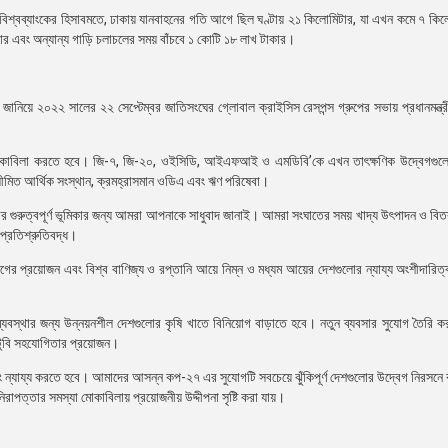
 বিশ্বব্যাংকের হিসাবমতে, ঢাকায় যানবাহনের গতি আগে ছিল ঘণ্টায় ২১ কিলোমিটার, যা এখন কমে ৭ কিল
ার এবং অন্যান্য গাড়ি চলাচলের সময় বাঁচবে ১ কোটি ১৮ লাখ টাকার।
 জানিয়ে ২০২২ সালের ২২ সেপ্টেম্বর জাতিসংঘের গ্লোবাল ক্রাইসিস রেসপন্স গ্রুপের সভায় প্রধানমন্ত্র
তা মোকাবিলা করতে হবে। জি-৭, জি-২০, ওইসিডি, আইএফআই ও এমডিবি’কে এখন তাৎক্ষণিক উদ্বেগগুল
সীমিত আর্থিক সংস্থান, ক্রমহ্রাসমান ওডিএ এবং ঋণ পরিষেবা।
নার গুরুত্বপূর্ণ ভূমিকার জন্য আমরা আপনাকে সাধুবাদ জানাই। আমরা সংঘাতের সময় খাদ্য উৎপাদন ও বিত
প্রতিশ্রুতিবদ্ধ।
োগের প্রয়োজন এবং বিশ্ব বাণিজ্য ও রপ্তানি আয়ে নিম্ন ও মধ্যম আয়ের দেশগুলোর ন্যায্য অংশীদারিত্ব
্যবস্থার জন্য উন্নয়নশীল দেশগুলোর কৃষি খাতে বিনিয়োগ বাড়াতে হবে। নতুন ব্যবসার সুযোগ তৈরি কর
বিটুবি সহযোগিতার প্রয়োজন।
ন্যায্য করতে হবে। আমাদের আসন্ন কপ-২৭ এর সুযোগটি সবচেয়ে ঝুঁকিপূর্ণ দেশগুলোর উদ্বেগ নিরসনে
রাপত্তার সমস্যা মোকাবিলায় প্রয়োজনীয় উদ্দীপনা সৃষ্টি করা যায়।