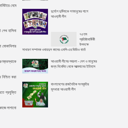
োমিটারে নেমে
দুর্যোগ দুর্বিপাকে গণমানুষের পাশে
আওযা়মী লীগ
ী শেখ হাসিনা
৭৫তম
প্রতিষ্ঠাবার্ষিকী
উপলক্ষে
ো মোকাবিলার
সাধারণ সম্পাদক ওবায়দুল কাদের এমপি-এর ভিডিও বার্তা
আওয়ামী লীগের পথচলা - দেশ ও মানুষের
রণব্যবস্থাকে
জন্য নিবেদিত থেকে আত্মদানের ইতিহাস
 নিশ্চিত করা
বাংলাদেশের রাজনৈতিক সংস্কৃতির
মূলধারা আওয়ামী লীগ
তে প্রযুক্তি
 কাজে লাগানো