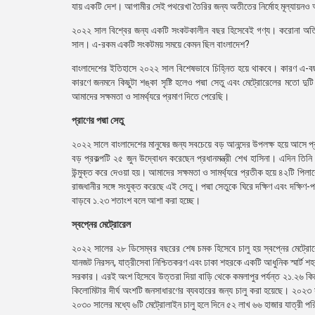
যায় একটি দেশ। আগামীর সেই পথরেখা তৈরির জন্য অতীতের নির্মোহ মূল্যায়নও
২০২২ সাল বিশ্বের জন্য একটি সংকটকালীন বছর হিসেবেই গণ্য। করোনা অতিমারি
সাল। এ-রকম একটি সংকটময় সময়ে কেমন ছিল বাংলাদেশ?
বাংলাদেশের ইতিহাসে ২০২২ সাল বিশেষভাবে চিহ্নিত হয়ে থাকবে। কারণ এ-বছর
কারণে জনমনে কিছুটা শঙ্কা সৃষ্টি হলেও পদ্মা সেতু এবং মেট্রোরেলের মতো দ
আমাদের সক্ষমতা ও সামর্থ্যরে প্রমাণ দিতে পেরেছি।
প্রাণের পদ্মা সেতু
২০২২ সালে বাংলাদেশের মানুষের জন্য সবচেয়ে বড় আনন্দের উপলক্ষ হয়ে আসে প্র
বড় প্রকল্পটি ২৫ জুন উদ্বোধন করেছেন প্রধানমন্ত্রী শেখ হাসিনা। এদিন তি
উন্মুক্ত করে দেওয়া হয়। আমাদের সক্ষমতা ও সামর্থ্যরে প্রতীক হয়ে ৪২টি পিলার
রাজধানীর সঙ্গে সংযুক্ত করেছে এই সেতু। পদ্মা সেতুকে ঘিরে দক্ষিণ এবং দক্ষি
বাড়বে ১.২৩ শতাংশ বলে আশা করা হচ্ছে।
স্বপ্নের মেট্রোরেল
২০২২ সালের ২৮ ডিসেম্বর বছরের শেষ চমক হিসেবে চালু হয় স্বপ্নের মেট্রোরে
যানজট নিরসন, যাত্রীসেবা নিশ্চিতকরণ এবং ঢাকা শহরকে একটি আধুনিক স্মার্ট শহ
সরকার। এরই অংশ হিসেবে উত্তরা দিয়া বাড়ি থেকে কমলাপুর পর্যন্ত ২১.২৬ কিল
কিলোমিটার দীর্ঘ অংশটি জনসাধারণের ব্যবহারের জন্য চালু করা হয়েছে। ২০২৩ 
২০৩০ সালের মধ্যে ৬টি মেট্রোলাইন চালু হলে দিনে ৫২ লাখ ৬৬ হাজার যাত্রী পর