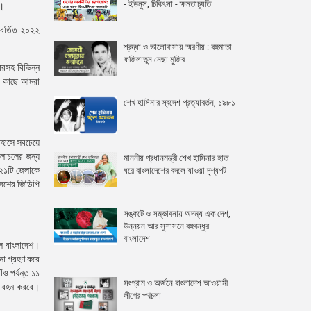
- ইউনুস, চিকিৎসা - ক্ষমতাচ্যুতি
র।
আবর্তিত ২০২২
শ্রদ্ধা ও ভালোবাসায় স্মরণীয় : বঙ্গমাতা
ফজিলাতুন নেছা মুজিব
ারসহ বিভিন্ন
ের কাছে আমরা
শেখ হাসিনার স্বদেশ প্রত্যাবর্তন, ১৯৮১
িহাসে সবচেয়ে
চলাচলের জন্য
মাননীয় প্রধানমন্ত্রী শেখ হাসিনার হাত
 ২১টি জেলাকে
ধরে বাংলাদেশের বদলে যাওয়া দৃশ্যপট
দেশের জিডিপি
সঙ্কটে ও সম্ভাবনায় অদম্য এক দেশ,
উন্নয়ন আর সুশাসনে বঙ্গবন্ধুর
বাংলাদেশ
েল বাংলাদেশ।
না গ্রহণ করে
ও পর্যন্ত ১১
সংগ্রাম ও অর্জনে বাংলাদেশ আওয়ামী
রী বহন করবে।
লীগের পথচলা