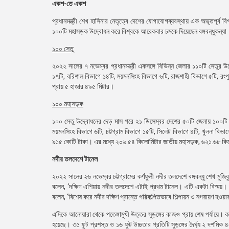
একশ-তে একশ
প্রধানমন্ত্রী শেখ হাসিনার নেতৃত্বে দেশের যোগাযোগব্যবস্থায় এক অভূতপূর্
১০০টি মহাসড়ক উদ্বোধন করে বিশ্বকে আরেকবার চমকে দিয়েছেন বঙ্গবন্ধুকন্যা
১০০ সেতু
২০২২ সালের ৭ নভেম্বর প্রধানমন্ত্রী একসঙ্গে বিভিন্ন জেলার ১১০টি সেতুর
১৭টি, বরিশাল বিভাগে ১৪টি, ময়মনসিংহ বিভাগে ৬টি, রাজশাহী বিভাগে ৫টি, রংপ
প্রায় ৫ হাজার ৪৯৫ মিটার।
১০০ মহাসড়ক
১০০ সেতু উদ্বোধনের দেড় মাস পরে ২১ ডিসেম্বর দেশের ৫০টি জেলায় ১০০টি জ
ময়মনসিংহ বিভাগে ৬টি, চট্টগ্রাম বিভাগে ১৫টি, সিলেট বিভাগে ৪টি, খুলনা বিভ
৯১৫ কোটি টাকা। এর মধ্যে ২০৬.৫৪ কিলোমিটার জাতীয় মহাসড়ক, ৬২১.৬৮ ক
নদীর তলদেশে টানেল
২০২২ সালের ২৬ নভেম্বর চট্টগ্রামের কর্ণফুলী নদীর তলদেশে বঙ্গবন্ধু শেখ মুজিবু
বলেন, ‘দক্ষিণ এশিয়ায় নদীর তলদেশে এটাই প্রথম টানেল। এটি একটা বিস্ময়।
বলেন, ‘বিশেষ করে নদীর দক্ষিণ প্রান্তে পরিকল্পিতভাবে শিল্পায়ন ও নগরায়ণ হও
এদিকে আনোয়ারা থেকে পতেঙ্গামুখী উত্তর সুড়ঙ্গের কাজও প্রায় শেষ পর্যায়ে।
হয়েছে। ৩৫ ফুট প্রশস্ত ও ১৬ ফুট উচ্চতার প্রতিটি সুড়ঙ্গের দৈর্ঘ্য ২ দশমি