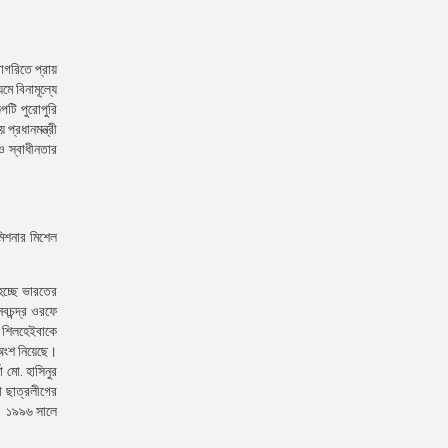
াগরিতে প্রায়
ে বিনামূল্যে
পটি পুরোপুরি
্রধানমন্ত্রী
 স্বাধীনতার
িশনার মিশেল
হচ্ছে ভারতের
বচন্দ্র ওরফে
র শিলহেইবাকে
 অংশ নিয়েছে।
া মো. হাসিনুর
 ছাত্রলীগের
ম। ১৯৯৬ সালে