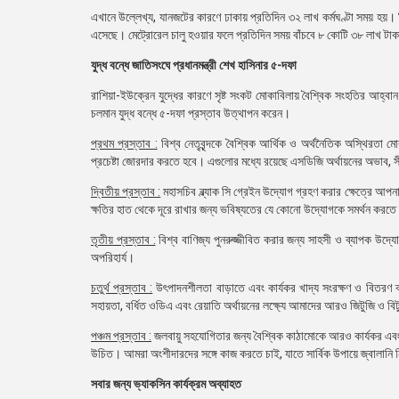
এখানে উল্লেখ্য, যানজটের কারণে ঢাকায় প্রতিদিন ৩২ লাখ কর্মঘণ্টা সময় হয়।
এসেছে। মেট্রোরেল চালু হওয়ার ফলে প্রতিদিন সময় বাঁচবে ৮ কোটি ৩৮ লাখ টাক
যুদ্ধ বন্ধে জাতিসংঘে প্রধানমন্ত্রী শেখ হাসিনার ৫-দফা
রাশিয়া-ইউক্রেন যুদ্ধের কারণে সৃষ্ট সংকট মোকাবিলায় বৈশ্বিক সংহতির আহ্বান
চলমান যুদ্ধ বন্ধে ৫-দফা প্রস্তাব উত্থাপন করেন।
প্রথম প্রস্তাব :
বিশ্ব নেতৃবৃন্দকে বৈশ্বিক আর্থিক ও অর্থনৈতিক অস্থির
প্রচেষ্টা জোরদার করতে হবে। এগুলোর মধ্যে রয়েছে এসডিজি অর্থায়নের অভাব, 
দ্বিতীয় প্রস্তাব :
মহাসচিব ব্ল্যাক সি গ্রেইন উদ্যোগ গ্রহণ করার ক্ষেত্রে আপ
ক্ষতির হাত থেকে দূরে রাখার জন্য ভবিষ্যতের যে কোনো উদ্যোগকে সমর্থন করতে 
তৃতীয় প্রস্তাব :
বিশ্ব বাণিজ্য পুনরুজ্জীবিত করার জন্য সাহসী ও ব্যাপক উদ্য
অপরিহার্য।
চতুর্থ প্রস্তাব :
উৎপাদনশীলতা বাড়াতে এবং কার্যকর খাদ্য সংরক্ষণ ও বিতরণ ব
সহায়তা, বর্ধিত ওডিএ এবং রেয়াতি অর্থায়নের লক্ষ্যে আমাদের আরও জিটুজি ও 
পঞ্চম প্রস্তাব :
জলবায়ু সহযোগিতার জন্য বৈশ্বিক কাঠামোকে আরও কার্যকর এবং 
উচিত। আমরা অংশীদারদের সঙ্গে কাজ করতে চাই, যাতে সার্বিক উপায়ে জ্বালানি নি
সবার জন্য ভ্যাকসিন কার্যক্রম অব্যাহত