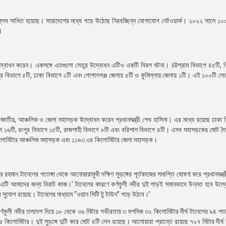
ব বিপ্লব সাধিত হয়েছে। সারাদেশের মধ্যে গড়ে উঠেছে নিরবচ্ছিন্ন যোগাযোগ নেটওয়ার্ক। ২০২২ সালে ১০
।
 উদ্বোধন করেন। একসঙ্গে এতগুলো সেতুর উদ্বোধন এটিও একটি বিরল ঘটনা। চট্টগ্রাম বিভাগে ৪৫টি, 
ুর বিভাগে ৫টি, ঢাকা বিভাগে ২টি এবং গোপালগঞ্জ জেলায় ৫টি ও কুমিল্লায় জেলায় ১টি। এই ১০০টি সেতুর
াতীয়, আঞ্চলিক ও জেলা মহাসড়ক উদ্বোধন করেন প্রধানমন্ত্রী শেখ হাসিনা। এর মধ্যে রয়েছে ঢাকা 
াগে ১৬টি, রংপুর বিভাগে ১৫টি, রাজশাহী বিভাগে ৮টি এবং বরিশাল বিভাগে ৪টি। এসব মহাসড়কের মোট দৈর্
িলোমিটার আঞ্চলিক মহাসড়ক এবং ১১৯৩.৩৪ কিলোমিটার জেলা মহাসড়ক।
র রহমান টানেলের পতেঙ্গা থেকে আনোয়ারামুখী দক্ষিণ সুড়ঙ্গের পূর্তকাজের সমাপ্তি ঘোষণা করে প্রধানমন্ত্
 এটি আমাদের জন্য বিরাট কাজ।’ টানেলের কারণে কর্ণফুলী নদীর দুই পাড়ই সমানভাবে উন্নত হবে উল্
য়ার সুযোগ রয়েছে। টানেলের মাধ্যমে “ওয়ান সিটি টু টাউন” গড়ে উঠবে।’
 কর্ণফুলী নদীর তলদেশ দিয়ে ১৮ থেকে ৩৬ মিটার গভীরতায় ৩ দশমিক ৩২ কিলোমিটার দীর্ঘ টানেলের ৯৪ শ
ক ৪৫ কিলোমিটার। দুই সুড়ঙ্গে দুটি করে মোট ৪টি লেন রয়েছে। আনোয়ারা প্রান্তে রয়েছে ৭২৭ মিটার দী