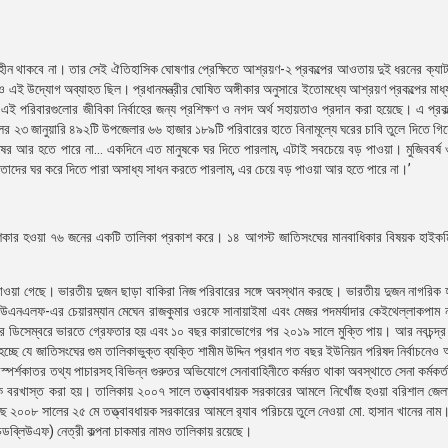
গৃহহীন থাকবে না। তার সেই ঐতিহাসিক ঘোষণার প্রেক্ষিতে আশ্রয়ণ-২ প্রকল্পের আওতায় দুই ধরনের ক্যাট
ই উদ্যোগ অব্যাহত ছিল। প্রধানমন্ত্রীর ঘোষিত অঙ্গীকার অনুসারে ইতোমধ্যে আশ্রয়ণ প্রকল্পের মাধ্যম
ত এই পরিবারগুলোর জীবিকা নির্বাহের জন্য প্রশিক্ষণ ও নগদ অর্থ সহায়তাও প্রদান করা হয়েছে। এ প্রকল্
 ২৩ জানুয়ারি ৪৯২টি উপজেলার ৬৬ হাজার ১৮৯টি পরিবারের হাতে বিনামূল্যে ঘরের চাবি তুলে দিতে গিয়ে প
ের আর হতে পারে না… একদিনে এত মানুষকে ঘর দিতে পারলাম, এটাই সবচেয়ে বড় পাওয়া। মুজিববর্ষ ও
ই, তাদের ঘর করে দিতে পারা অসাধ্য সাধন করতে পারলাম, এর চেয়ে বড় পাওয়া আর হতে পারে না।’
র’ শিকার হওয়া ৭৬ জনের একটি তালিকা প্রকাশ করে। ১৪ আগস্ট জাতিসংঘের মানবাধিকার বিষয়ক হাইকম
ওয়া গেছে। ভারতীয় দুজন ছাড়া বাকিরা নিজ পরিবারের সঙ্গে অবস্থান করছে। ভারতীয় দুজন নাগরিক 
ট-ইউএনএলফ-এর চেয়ারম্যান মেঘেন রাজকুমার ওরফে সানায়াইমা এবং মেজর পদমর্যাদার কেইথেল্লাকপাম ন
লের ডিসেম্বরে ভারতে গ্রেফতার হয় এবং ১০ বছর কারাভোগের পর ২০১৯ সালে মুক্তি পায়। আর নবচন্দ্
ে যে জাতিসংঘের গুম তালিকাভুক্ত ব্যক্তি শামীম উদ্দিন প্রধান গত বছর ইউনিয়ন পরিষদ নির্বাচনেও
ীর স্পর্শকাতর তথ্য পাচারসহ বিভিন্ন গুরুতর অভিযোগে সেনাবাহিনীতে কর্মরত থাকা অবস্থাতে সেনা কর্মকর্ত
 বরখাস্ত করা হয়। তালিকায় ২০০৭ সালে তত্ত্বাবধায়ক সরকারের আমলে নিখোঁজ হওয়া বরিশাল জেলা
ছে ২০০৮ সালের ২৫ মে তত্ত্বাবধায়ক সরকারের আমলে র‌্যাব পরিচয়ে তুলে নেওয়া মো. হাসান খানের না
ব্লিউএফ) নেত্রী কল্পনা চাকমার নামও তালিকায় রয়েছে।