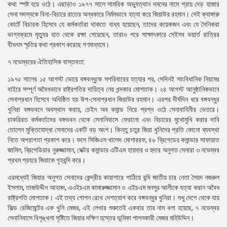
কথা স্পষ্ট হয়ে ওঠে। এছাড়াও ১৯৭৭ সালে সামরিক অভ্যুত্থান দমনের নামে প্রায় দেড় হাজার
সেনা সদস্যকে বিনা-বিচারে রাতের অন্ধকারে নির্মমভাবে হত্যা করে জিয়াউর রহমান। সেই ক্যাঙ্গারু
কোর্টে বিচারক হিসেবে যে কর্মকর্তারা থাকতে বাধ্য হয়েছেন, তাদের কয়েকজন এবং যে সৈনিকরা
ভাগ্যক্রমে মৃত্যুর হাত থেকে রক্ষা পেয়েছেন, তারাও পরে সাক্ষাৎকারে সেইসব ভয়ার্ত রাত্রির
বীভৎস স্মৃতির কথা প্রকাশ করেছে গণমাধ্যমে।
৭ নভেম্বরের ঐতিহাসিক বাস্তবতা:
১৯৭৫ সালের ১৫ আগস্ট ভোরে বঙ্গবন্ধুকে সপরিবারের হত্যার পর, সেদিনই সাংবিধানিক নিয়মের
বাইরে সম্পূর্ণ অবৈধভাবে রাষ্ট্রপতির দায়িত্ব নেয় খন্দকার মোশতাক। ২৪ আগস্ট আনুষ্ঠানিকভাবে
সেনাপ্রধান হিসেবে অধিষ্ঠিত হয় উপ-সেনাপ্রধান জিয়াউর রহমান। এরপর দীর্ঘদিন ধরে বঙ্গবন্ধুর
খুনিরা বঙ্গভবনে অবস্থান করায়, চেইন অব কমান্ড নিয়ে প্রশ্ন ওঠে সেনাবাহিনীর ভেতরে।
চাকরিরত কর্মকর্তাদের বঙ্গভবন থেকে সেনানিবাসে ফেরানো এবং বিচারের মুখোমুখি করার দাবি
তোলেন মুক্তিযোদ্ধা সেনাদের একটি বড় অংশ। কিন্তু চতুর জিয়া খুনিদের প্রতি কোনো ব্যবস্থা
নিতে অপরাগতা প্রকাশ করে। ফলে সিজিএস খালেদ মোশাররফ, ৪৬ ব্রিগেডের কমান্ডার সাফায়াত
জামিল, ব্রিগেডিয়ার নুরুজ্জামান, সেক্টর কমান্ডার এটিএম হায়দার ও হুদার অনুগত সেনারা ৩ নভেম্বর
প্রথম প্রহরে জিয়াকে গৃহবন্দি করে।
এরমধ্যেই জিয়ার অনুগত সেনাদের কেন্দ্রীয় কারাগারে পাঠিয়ে বন্দি জাতীয় চার নেতা সৈয়দ নজরুল
ইসলাম, তাজউদ্দীন আহমদ, এএইচএম কামারুজ্জামান ও এইচএম মনসুর আলীকে হত্যা করান অবৈধ
রাষ্ট্রপতি মোশতাক। এই তথ্য গোপন রেখে দেশত্যাগ করে বঙ্গবন্ধুর খুনিরা। শুধু দেশে থেকে যায়
ফিল্ড রেজিমেন্টের এক খুনি মেজর, এই লেখার শুরুতেই একবার তার নাম বলা হয়েছে, ৭ নভেম্বর
সেনানিবাসে বিশৃঙ্খলা সৃষ্টিতে জিয়ার দক্ষিণ হস্তের ভূমিকা পালনকারী মেজর মহিউদ্দিন।