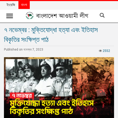
ইংরেজি
বাংলা
৭ নভেম্বর : মুক্তিযোদ্ধা হত্যা এবং ইতিহাস
খবর
বিকৃতির সংক্ষিপ্ত পাঠ
দলের
খবর
Published on নভেম্বর 7, 2023
2552
বিশেষ
নিবন্ধ
বিশেষ
প্রতিবেদন
মতামত
উন্নয়নের
বাংলাদেশ
নিউজলেটার