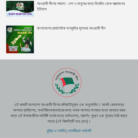
আওয়ামী লীগের পথচলা - দেশ ও মানুষের জন্য নিবেদিত থেকে আত্মদানের
ইতিহাস
বাংলাদেশের রাজনৈতিক সংস্কৃতির মূলধারা আওয়ামী লীগ
এই কাজটি বাংলাদেশ আওয়ামী লীগের কপিরাইটযুক্ত এবং অনুমোদিত। আপনি কেবলমাত্র
আপনার ব্যক্তিগত, অবাণিজ্যিকব্যবহারের জন্য অথবা আপনার সংস্থার মধ্যে ব্যবহার করার
জন্য এই উপাদানটিকে অনির্দিষ্ট ফর্মের মধ্যে ডাউনলোড, প্রদর্শন, মুদ্রণ এবং পুনরায় তৈরি করতে
পারেন (এই বিজ্ঞপ্তিটি ধরে রেখে)।
চুক্তি ও শর্তাদি
|
গোপনীয়তা শর্তাবলী