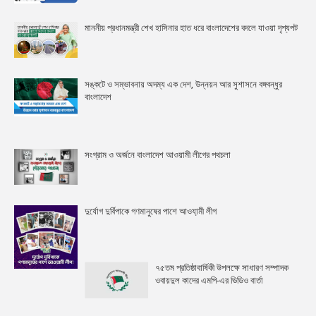
মাননীয় প্রধানমন্ত্রী শেখ হাসিনার হাত ধরে বাংলাদেশের বদলে যাওয়া দৃশ্যপট
সঙ্কটে ও সম্ভাবনায় অদম্য এক দেশ, উন্নয়ন আর সুশাসনে বঙ্গবন্ধুর
বাংলাদেশ
সংগ্রাম ও অর্জনে বাংলাদেশ আওয়ামী লীগের পথচলা
দুর্যোগ দুর্বিপাকে গণমানুষের পাশে আওযা়মী লীগ
৭৫তম প্রতিষ্ঠাবার্ষিকী উপলক্ষে সাধারণ সম্পাদক
ওবায়দুল কাদের এমপি-এর ভিডিও বার্তা