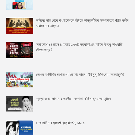
জঙ্গিদের হাত থেকে বাংলাদেশকে বাঁচাতে আন্তর্জাতিক সম্প্রদায়ের প্রতি সজীব
ওয়াজেদের আহ্বান
সারাদেশে ১৪ মাসে ৪ হাজার ১৭৭টি হত্যাকাণ্ড: আইন কি শুধু আওয়ামী
লীগের জন্য?
দেশের অর্থনীতির মরণরোগ : রোগের কারন - ইউনুস, চিকিৎসা - ক্ষমতাচ্যুতি
শ্রদ্ধা ও ভালোবাসায় স্মরণীয় : বঙ্গমাতা ফজিলাতুন নেছা মুজিব
শেখ হাসিনার স্বদেশ প্রত্যাবর্তন, ১৯৮১