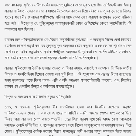
ফলে বঙ্গবন্ধুর খুনিদের নেটওয়ার্কের মাধ্যমে গৃহবন্দিত্ব থেকে মুক্ত হয়ে ফিল্ড রেজিমেন্টে যায় জিয়া।
এরপর পাকিস্তানফেরত সেনাদের সামনে উত্তেজক বক্তব্য দিয়ে বর্বরতার নেতৃত্ব তুলে নেয় নিজের
হাতে। ফলে বীর সেনাদের প্রশিক্ষণের পবিত্র ঘামে ভেজা সেনা-প্রাঙ্গণ কলঙ্কের রক্তে পঙ্কিল
হয়ে ওঠে । উল্লেখ্য যে, মুক্তিযুদ্ধে অংশগ্রহণকারী বেঙ্গল রেজিমেন্টের কোনো ব্যাটেলিয়নই এই
নাশকতার সঙ্গে ছিল না।
রাতভর চলে পাকিস্তানফেরত এবং জিয়ার অনুসারীদের নৃশংসতা। ৭ নভেম্বর দিনের বেলা জিয়াউর
রহমানের নির্দেশে হত্যা করা হয় মুক্তিযুদ্ধের অন্যতম সেক্টর কমান্ডার ও কে ফোর্সের প্রধান খালেদ
মোশাররফ, সেক্টর কমান্ডার ও ক্রাক প্লাটুনের অন্যতম উদ্যোক্তা লে. কর্নেল এটিএম হায়দার ও
সাব-সেক্টর কমান্ডার ও আগরতলা ষড়যন্ত্র মামলার আসামি কর্নেল হুদাকে।
এরপর, মুক্তিযোদ্ধা সৈনিক হত্যার তদন্ত ও বিচার নস্যাৎ করতেই ৭ নভেম্বর দিনটিকে জাতীয়
বিপ্লব ও সংহতি দিবস হিসেবে ঘোষণা করে খুনি জিয়া। এই হত্যাযজ্ঞ এবং এরপর বিচার বানচালের
জন্য নৃশংসতার পক্ষে দিবস পালন- এটি একটি ভয়ঙ্কর মানবতাবিরোধী পদক্ষেপ, এবং জিয়াউর
রহমান এই পৈশাচিক চিন্তা ও কর্মধারার মাস্টারমাইন্ড।
বিপ্লব ও সংহতির নামে ইতিহাস বিকৃতি ও মিথ্যাচার:
মূলত, ৭ নভেম্বর মুক্তিযুদ্ধের বীর সেনানীদের হত্যা করে জিয়াউর রহমানের অনুগত
পাকিস্তানফেরত সেনারা। এরসঙ্গে জাসদের গণবাহিনীর একটা অংশের গোপন সম্পৃক্ততা ছিল,
কিন্তু তারা এর ফল ভোগ করতে পারেনি। চতুর জিয়া প্রথম সুযোগেই জাসদ নেতা তাহেরকে
ক্যাঙ্গারু কোর্টে ফাঁসি দিয়ে ৭ নভেম্বর নাশকতার সঙ্গে নিজের সম্পৃক্ততার সাক্ষ্যপ্রমাণ কবর দিয়ে
ফেলে। মুক্তিযোদ্ধা সৈনিক হত্যায় জিয়ার ষড়যন্ত্রের সঙ্গী হওয়ার মাসুল জাসদকে দিতে হয়েছে