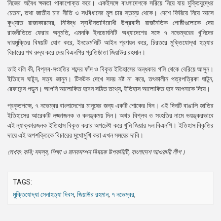
নিজের অবৈধ ক্ষমতা পাকাপোক্ত করে। একইসঙ্গে বাংলাদেশকে সরিয়ে নিয়ে যায় মুক্তিযুদ্ধের
চেতনা, তথা জাতীয় চার নীতি ও সংবিধানের মূল চার স্তম্ভ থেকে। দেশে ফিরিয়ে নিয়ে আসে
কুখ্যাত রাজাকারদের, নিষিদ্ধ স্বাধীনতাবিরোধী উগ্রবাদী রাজনৈতিক গোষ্ঠীগুলোকে দেয়
রাজনীতিতে ফেরার অনুমতি, এমনকি ইনডেমনিটি অধ্যাদেশের সঙ্গে ৭ নভেম্বরের খুনিদের
দায়মুক্তির বিষয়টি যোগ করে, ইনডেমনিটি আইন প্রণয়ন করে, চিরতরে মুক্তিযোদ্ধা হত্যার
বিচারের পথ রুদ্ধ করে দেয় বিএনপির প্রতিষ্ঠাতা জিয়াউর রহমান।
তাই বলি কী, বিপ্লব-সংহতির শব্দের ফাঁদ ও বিকৃত ইতিহাসের অন্ধকার গলি থেকে বেরিয়ে আসুন।
ইতিহাস ঘাটুন, সত্য জানুন। টিকটক দেখে সময় নষ্ট না করে, তৎকালীন পত্রপত্রিকা ঘাটুন,
রেফারেন্স পড়ুন। আপনি আলোকিত হবেন সঠিত তথ্যে, ইতিহাস আলোকিত হবে আপনাকে দিয়ে।
প্রকৃতপক্ষে, ৭ নভেম্বর বাংলাদেশের মানুষের জন্য একটি শোকের দিন। এই দিনটি বাঙালি জাতির
ইতিহাসের আরেকটি লজ্জাজনক ও কলঙ্কময় দিন। অথচ বিপ্লব ও সংহতির নামে ভয়ঙ্করভাবে
এই ন্যাক্কারজনক ইতিহাস বিকৃত করার অপচেষ্টা করে খুনি জিয়ার দল বিএনপি। ইতিহাস বিকৃতির
দায়ে এই অপশক্তিকে বিচারের মুখোমুখি করা এখন সময়ের দাবি।
লেখক: কবি; সদস্য, শিক্ষা ও মানবসম্পদ বিষয়ক উপকমিটি, বাংলাদেশ আওয়ামী লীগ।
TAGS:
মুক্তিযোদ্ধা সেনাহত্যা দিবস
,
জিয়াউর রহমান
,
৭ নভেম্বর
,