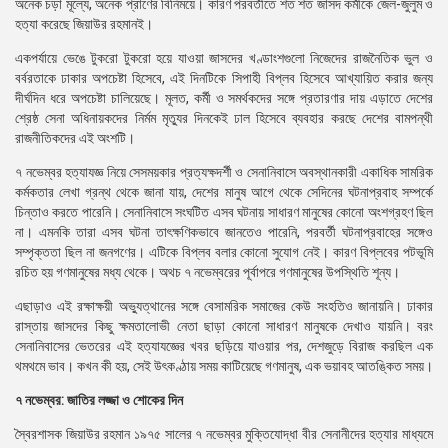
অনেক চড়া মূল্যে, অনেক প্রাণের বিনিময়ে। কারণ পরবর্তীতে শত শত জাসদ কর্মীকে জেল-জুলুম ও
হত্যা করেছে জিয়াউর রহমানই।
একপর্যায়ে ভেঙে টুকরো টুকরো হয়ে যাওয়া জাসদের খণ্ডাংশগুলো নিজেদের রাজনৈতিক ভুল ও
বর্বরতাকে ঢাকার অপচেষ্টা হিসেবে, এই দিনটিকে সিপাহী বিপ্লব হিসেবে আখ্যায়িত করার জন্য
দীর্ঘদিন ধরে অপচেষ্টা চালিয়েছে। মূলত, কর্মী ও সমর্থকদের সঙ্গে প্রতারণার দায় এড়াতে দেশের
শ্রেষ্ঠ সেনা অধিনায়কদের নির্মম মৃত্যুর দিনকেই ঢাল হিসেবে ব্যবহার করছে দেশের বামপন্থী
রাজনীতিকদের এই অংশটি।
৭ নভেম্বর হত্যাযজ্ঞ নিয়ে সেসময়কার প্রত্যক্ষদর্শী ও সেনানিবাসে অবস্থানকারী একাধিক সামরিক
কর্মকতার লেখা গ্রন্থ থেকে জানা যায়, দেশের মানুষ আগে থেকে সেদিনের ঘটনাপ্রবাহ সম্পর্কে
চিন্তাও করতে পারেনি। সেনানিবাসে সংঘটিত এসব ঘটনায় সাধারণ মানুষের কোনো অংশগ্রহণ ছিল
না। এমনকি তারা এসব ঘটনা তাৎক্ষণিকভাবে জানতেও পারেনি, পরবর্তী ঘটনাপ্রবাহের সঙ্গেও
সম্পৃক্ততা ছিল না জনগণের। এটিকে বিপ্লব বলার কোনো সুযোগ নেই। কারণ বিপ্লবের পটভূমি
রচিত হয় গণমানুষের মধ্য থেকে। অথচ ৭ নভেম্বরের পূর্বাপরে গণমানুষের উপস্থিতি শূন্য।
এছাড়াও এই রক্ষাক্ষয়ী অভ্যুত্থানের সঙ্গে বেসামরিক সমাজের কেউ সংহতিও জানায়নি। ঢাকার
রাস্তায় জাসদের কিছু ক্ষমতালোভী নেতা ছাড়া কোনো সাধারণ মানুষকে দেখাও যায়নি। বরং
সেনানিবাসের ভেতরের এই হত্যাযজ্ঞের খবর ছড়িয়ে যাওয়ার পর, দেশজুড়ে বিরাজ করছিল এক
থমথমে ভাব। কখন কী হয়, সেই উৎকণ্ঠায় সময় কাটিয়েছে গণমানুষ, এক ভয়াবহ আতঙ্কিত সময়।
৭ নভেম্বর: জাতির লজ্জা ও শোকের দিন
স্বৈরশাসক জিয়াউর রহমান ১৯৭৫ সালের ৭ নভেম্বর মুক্তিযোদ্ধা বীর সেনানীদের হত্যার মাধ্যমে