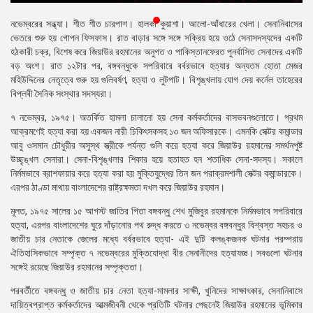
প্রেস
নভেম্বরের সন্ধ্যা। শীত শীত চারপাশ। হালকা কুয়াশা। আলো-আঁধারের খেলা। সেনানিবাসের
রিলিজ
ভেতরে শুরু হয় গোপন ফিসফাস। রাত বাড়ার সঙ্গে সঙ্গে সক্রিয় হয়ে ওঠে সেনাসদস্যদের একটি
হঠকারী চক্র, বিশেষ করে জিয়াউর রহমানের অনুগত ও পাকিস্তানফেরত পুনর্বাসিত সেনাদের একটি
প্রকাশনা
বড় অংশ। রাত ১২টার পর, বঙ্গবন্ধুকে সপরিবারে বর্বরভাবে হত্যার অন্যতম হোতা মেজর
মহিউদ্দিনের নেতৃত্বে শুরু হয় গুলিবর্ষণ, হত্যা ও লুটপাট। বিশৃঙ্খলায় যোগ দেয় কর্নেল তাহেরের
গ্যালারি
বিপ্লবী সৈনিক সংস্থার সদস্যরা।
বিএনপি-
৭ নভেম্বর, ১৯৭৫। অতর্কিত হামলা চালানো হয় সেনা কর্মকর্তাদের বাসভবনগুলোতে। প্রথম
জামায়াত
আক্রমণেই হত্যা করা হয় একজন নারী চিকিৎসকসহ ১৩ জন অফিসারকে। এমনকি সেক্টর কমান্ডার
সহিংসতা
আবু ওসমান চৌধুরীর অসুস্থ স্ত্রীকে পর্যন্ত গুলি করে হত্যা করে জিয়াউর রহমানের সমর্থনপুষ্ট
উচ্ছৃঙ্খল সেনারা। সেনা-বিশৃঙ্খলার শিকার হয়ে হতাহত হন শতাধিক সেনা-সদস্য। সকালে
সংগঠন
নির্মমভাবে ব্রাশফায়ার করে হত্যা করা হয় মুক্তিযুদ্ধের তিন জন পরাক্রমশালী সেক্টর কমান্ডারকে।
এরপর ঠাণ্ডা মাথায় বাংলাদেশের রাষ্ট্রক্ষমতা দখল করে জিয়াউর রহমান।
নির্বাচনী
মূলত, ১৯৭৫ সালের ১৫ আগস্ট জাতির পিতা বঙ্গবন্ধু শেখ মুজিবুর রহমানকে নির্মমভাবে সপরিবারে
ইশতেহার
হত্যা, এরপর বাংলাদেশের ঘুরে দাঁড়ানোর পথ রুদ্ধ করতে ৩ নভেম্বর বঙ্গবন্ধুর বিশ্বস্ত সহচর ও
জাতীয় চার নেতাকে জেলের মধ্যে বর্বরভাবে হত্যা- এই দুটি কলঙ্কজনক ঘটনার পরম্পরায়
ঐতিহাসিকভাবে সম্পৃক্ত ৭ নভেম্বরের মুক্তিযোদ্ধা বীর সেনানীদের হত্যাযজ্ঞ। সবগুলো ঘটনার
সঙ্গেই রয়েছে জিয়াউর রহমানের সম্পৃক্ততা।
পরবর্তীতে বঙ্গবন্ধু ও জাতীয় চার নেতা হত্যা-মামলার সাক্ষী, খুনিদের সাক্ষাৎকার, সেনানিবাসে
দায়িত্বপ্রাপ্ত কর্মকর্তাদের আত্মজীবনী থেকে প্রতিটি ঘটনার পেছনেই জিয়াউর রহমানের ভূমিকার