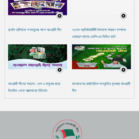
দুর্যোগ দুর্বিপাকে গণমানুষের পাশে আওযা়মী লীগ
৭৫তম প্রতিষ্ঠাবার্ষিকী উপলক্ষে সাধারণ সম্পাদক
ওবায়দুল কাদের এমপি-এর ভিডিও বার্তা
আওয়ামী লীগের পথচলা - দেশ ও মানুষের জন্য
বাংলাদেশের রাজনৈতিক সংস্কৃতির মূলধারা আওয়ামী
নিবেদিত থেকে আত্মদানের ইতিহাস
লীগ