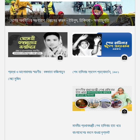
দেশের অর্থনীতির মরণরোগ : রোগের কারন - ইউনুস, চিকিৎসা - ক্ষমতাচ্যুতি
শ্রদ্ধা ও ভালোবাসায় স্মরণীয় : বঙ্গমাতা ফজিলাতুন
শেখ হাসিনার স্বদেশ প্রত্যাবর্তন, ১৯৮১
নেছা মুজিব
মাননীয় প্রধানমন্ত্রী শেখ হাসিনার হাত ধরে
বাংলাদেশের বদলে যাওয়া দৃশ্যপট