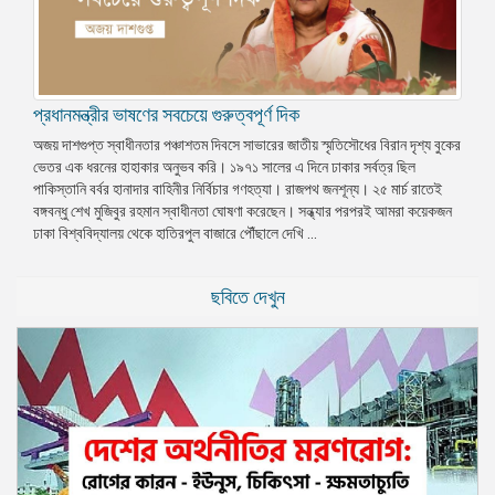
প্রধানমন্ত্রীর ভাষণের সবচেয়ে গুরুত্বপূর্ণ দিক
অজয় দাশগুপ্ত স্বাধীনতার পঞ্চাশতম দিবসে সাভারের জাতীয় স্মৃতিসৌধের বিরান দৃশ্য বুকের
ভেতর এক ধরনের হাহাকার অনুভব করি। ১৯৭১ সালের এ দিনে ঢাকার সর্বত্র ছিল
পাকিস্তানি বর্বর হানাদার বাহিনীর নির্বিচার গণহত্যা। রাজপথ জনশূন্য। ২৫ মার্চ রাতেই
বঙ্গবন্ধু শেখ মুজিবুর রহমান স্বাধীনতা ঘোষণা করেছেন। সন্ধ্যার পরপরই আমরা কয়েকজন
ঢাকা বিশ্ববিদ্যালয় থেকে হাতিরপুল বাজারে পৌঁছালে দেখি ...
ছবিতে দেখুন