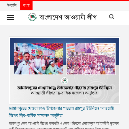
ইংরেজি
বাংলা
খবর
দলের
খবর
বিশেষ
নিবন্ধ
বিশেষ
প্রতিবেদন
মতামত
জামালপুরের দেওয়ানগঞ্জ উপজেলার পাররাম রামপুর ইউনিয়ন আওয়ামী
উন্নয়নের
বাংলাদেশ
লীগের ত্রি-বার্ষিক সম্মেলন অনুষ্ঠিত
জামালপুর জেলা আওয়ামী লীগের সভাপতি ও জেলা পরিষদের চেয়ারম্যান আইনজীবী মুহাম্মদ
নিউজলেটার
বাকী বিল্লাহ বলেছেন, বঙ্গবন্ধুকন্যা প্রধানমন্ত্রী শেখ হাসিনার ক্ষমতার উৎস দেশের