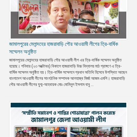
জামালপুরের মেলান্দহের হাজরাবাড়ি পৌর আওয়ামী লীগের ত্রি-বার্ষিক
সম্মেলন অনুষ্ঠিত
জামালপুরের মেলান্দহের হাজরাবাড়ি পৌর আওয়ামী লীগ এর ত্রি-বার্ষিক সম্মেলন অনুষ্ঠিত
হয়েছে। শনিবার (২৩ অক্টোবর) বিকালে হাজরাবাড়ি উচ্চ বিদ্যালয় মাঠ প্রাঙ্গণে এ ত্রি-
বার্ষিক সম্মেলন অনুষ্ঠিত হয়। ত্রি-বার্ষিক সম্মেলনে প্রধান অতিথি হিসেবে উপস্থিত আছেন
বাংলাদেশ আওয়ামী লীগের সাংগঠনিক সম্পাদক আলহাজ্ব মির্জা আজম এমপি। হাজরাবাড়ি
পৌর আওয়ামী লীগের যুগ্ম-আহবায়ক মোঃ মোমিনুল ইসলাম বাবু ...