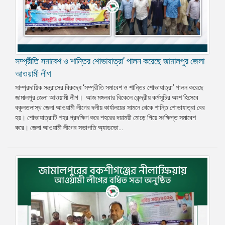
সম্প্রীতি সমাবেশ ও শান্তির শোভাযাত্রা’ পালন করেছে জামালপুর জেলা
আওয়ামী লীগ
সাম্প্রদায়িক সন্ত্রাসের বিরুদ্ধে ‘সম্প্রীতি সমাবেশ ও শান্তির শোভাযাত্রা’ পালন করেছে
জামালপুর জেলা আওয়ামী লীগ। আজ মঙ্গলবার বিকেলে কেন্দ্রীয় কর্মসূচির অংশ হিসেবে
বকুলতলাস্থ জেলা আওয়ামী লীগের দলীয় কার্যালয়ের সামনে থেকে শান্তি শোভাযাত্রা বের
হয়। শোভাযাত্রাটি শহর প্রদক্ষিণ করে শহরের দয়াময়ী মোড়ে গিয়ে সংক্ষিপ্ত সমাবেশ
করে। জেলা আওয়ামী লীগের সভাপতি অ্যাডভো...