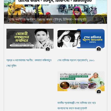
দেশের অর্থনীতির মরণরোগ : রোগের কারন - ইউনুস, চিকিৎসা - ক্ষমতাচ্যুতি
শ্রদ্ধা ও ভালোবাসায় স্মরণীয় : বঙ্গমাতা ফজিলাতুন
শেখ হাসিনার স্বদেশ প্রত্যাবর্তন, ১৯৮১
নেছা মুজিব
মাননীয় প্রধানমন্ত্রী শেখ হাসিনার হাত ধরে
বাংলাদেশের বদলে যাওয়া দৃশ্যপট