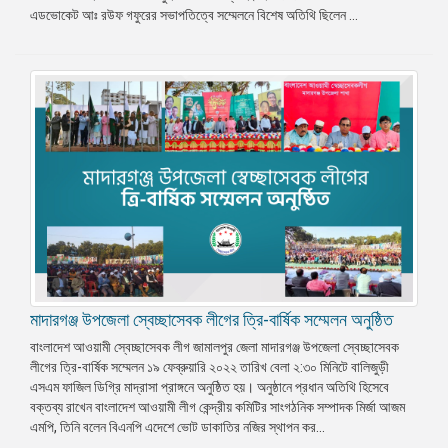
এডভোকেট আঃ রউফ গফুরের সভাপতিত্বে সম্মেলনে বিশেষ অতিথি ছিলেন ...
মাদারগঞ্জ উপজেলা স্বেচ্ছাসেবক লীগের ত্রি-বার্ষিক সম্মেলন অনুষ্ঠিত
বাংলাদেশ আওয়ামী স্বেচ্ছাসেবক লীগ জামালপুর জেলা মাদারগঞ্জ উপজেলা স্বেচ্ছাসেবক
লীগের ত্রি-বার্ষিক সম্মেলন ১৯ ফেব্রুয়ারি ২০২২ তারিখ বেলা ২:৩০ মিনিটে বালিজুড়ী
এসএম ফাজিল ডিগ্রি মাদ্রাসা প্রাঙ্গনে অনুষ্ঠিত হয়। অনুষ্ঠানে প্রধান অতিথি হিসেবে
বক্তব্য রাখেন বাংলাদেশ আওয়ামী লীগ কেন্দ্রীয় কমিটির সাংগঠনিক সম্পাদক মির্জা আজম
এমপি, তিনি বলেন বিএনপি এদেশে ভোট ডাকাতির নজির স্থাপন কর...