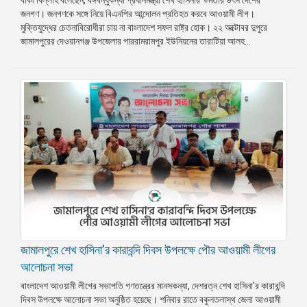
জনগণ। জনগণকে সঙ্গে নিয়ে বিএনপির আন্দোলন প্রতিহত করবে আওয়ামী লীগ।
প্রেস
মুক্তিযুদ্ধের চেতনাবিরোধীরা চায় না বাংলাদেশ সফল রাষ্ট্র হোক। ২২ অক্টোবর দুপুরে
রিলিজ
জামালপুরের দেওয়ানগঞ্জ উপজেলার পাররামরামপুর ইউনিয়নের তারাটিয়া আলহ...
প্রকাশনা
গ্যালারি
বিএনপি-
জামায়াত
সহিংসতা
সংগঠন
নির্বাচনী
ইশতেহার
জামালপুরে শেখ হাসিনা'র কারাবন্দি দিবস উপলক্ষে পৌর আওয়ামী লীগের
আলোচনা সভা
বাংলাদেশ আওয়ামী লীগের সভাপতি গণতন্ত্রের মানসকন্যা, দেশরত্ন শেখ হাসিনা'র কারাবন্দি
দিবস উপলক্ষে আলোচনা সভা অনুষ্ঠিত হয়েছে। শনিবার রাতে বকুলতলাস্থ জেলা আওয়ামী