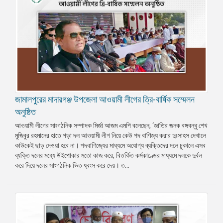
জামালপুরের মাদারগঞ্জ উপজেলা আওয়ামী লীগের ত্রি-বার্ষিক সম্মেলন
অনুষ্ঠিত
আওয়ামী লীগের সাংগঠনিক সম্পাদক মির্জা আজম এমপি বলেছেন, ‘জাতির জনক বঙ্গবন্ধু শেখ
মুজিবুর রহমানের হাতে গড়া দল আওয়ামী লীগ নিয়ে কেউ পদ বাণিজ্য করার দুঃসাহস দেখালে
কাউকেই ছাড় দেওয়া হবে না। পদবাণিজ্যের মাধ্যমে অযোগ্য ব্যক্তিদের দলে ঢুকালে এসব
ব্যক্তি দলের মধ্যে উইপোকার মতো কাজ করে, বিতর্কিত কর্মকাণ্ডের মাধ্যমে দলকে দুর্বল
করে দিয়ে দলের সাংগঠনিক ভিত ধ্বংস করে দেয়। ত...