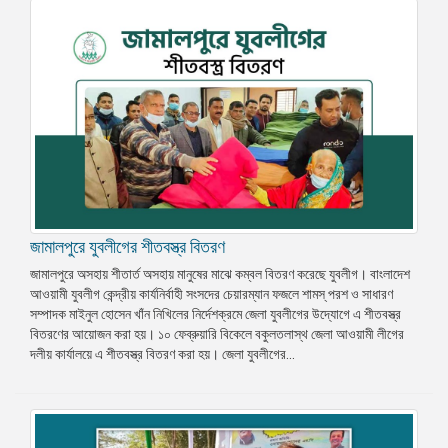
জামালপুরে যুবলীগের শীতবস্ত্র বিতরণ
জামালপুরে অসহায় শীতার্ত অসহায় মানুষের মাঝে কম্বল বিতরণ করেছে যুবলীগ। বাংলাদেশ
আওয়ামী যুবলীগ কেন্দ্রীয় কার্যনির্বাহী সংসদের চেয়ারম্যান ফজলে শামস্ পরশ ও সাধারণ
সম্পাদক মাইনুল হোসেন খাঁন নিখিলের নির্দেশক্রমে জেলা যুবলীগের উদ্যোগে এ শীতবস্ত্র
বিতরণের আয়োজন করা হয়। ১০ ফেব্রুয়ারি বিকেলে বকুলতলাস্থ জেলা আওয়ামী লীগের
দলীয় কার্যালয়ে এ শীতবস্ত্র বিতরণ করা হয়। জেলা যুবলীগের...