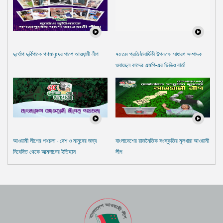
দুর্যোগ দুর্বিপাকে গণমানুষের পাশে আওযা়মী লীগ
৭৫তম প্রতিষ্ঠাবার্ষিকী উপলক্ষে সাধারণ সম্পাদক
ওবায়দুল কাদের এমপি-এর ভিডিও বার্তা
আওয়ামী লীগের পথচলা - দেশ ও মানুষের জন্য
বাংলাদেশের রাজনৈতিক সংস্কৃতির মূলধারা আওয়ামী
নিবেদিত থেকে আত্মদানের ইতিহাস
লীগ