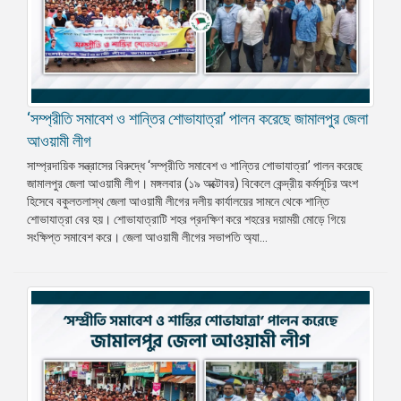
‘সম্প্রীতি সমাবেশ ও শান্তির শোভাযাত্রা’ পালন করেছে জামালপুর জেলা
আওয়ামী লীগ
সাম্প্রদায়িক সন্ত্রাসের বিরুদ্ধে ‘সম্প্রীতি সমাবেশ ও শান্তির শোভাযাত্রা’ পালন করেছে
জামালপুর জেলা আওয়ামী লীগ। মঙ্গলবার (১৯ অক্টোবর) বিকেলে কেন্দ্রীয় কর্মসূচির অংশ
হিসেবে বকুলতলাস্থ জেলা আওয়ামী লীগের দলীয় কার্যালয়ের সামনে থেকে শান্তি
শোভাযাত্রা বের হয়। শোভাযাত্রাটি শহর প্রদক্ষিণ করে শহরের দয়াময়ী মোড়ে গিয়ে
সংক্ষিপ্ত সমাবেশ করে। জেলা আওয়ামী লীগের সভাপতি অ্যা...