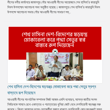
লীগের দলীয় কার্যালয়ে জামালপুর পৌর আওয়ামী লীগের আয়োজনে শেখ হাসিনা'র কারাবন্দি
দিবস উপলক্ষ্যে আলোচনা সভা অনুষ্ঠিত হয়েছে। জামালপুরে শেখ হাসিনা'র কারাবন্দি দিবস
উপলক্ষে আলোচনা সভায় পৌর আওয়ামী লীগের সাধারণ সম্...
শেখ হাসিনা দেশ-বিদেশের ষড়যন্ত্র মোকাবেলা করে পদ্মা সেতুর স্বপ্ন
বাস্তবে রূপ দিয়েছেন
আওয়ামী লীগের সাংগঠনিক সম্পাদক মির্জা আজম এমপি বলেছেন, আসন্ন জাতীয় সংসদ
নির্বাচনকে সামনে রেখে একাত্তর ও পচাত্তরের খুনিরা জোট বেধে দেশবিরোধী ষড়যন্ত্র শুরু
করেছে। কিন্তু আমাদের দলের নেতাকর্মীরা সজাগ থাকতে দেশবিরোধী কোন ষড়যন্ত্রই সফল