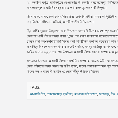
২২ অক্টোবর দুপুরে জামালপুরের দেওয়ানগঞ্জ উপজেলার পাররামরামপুর ইউনিয়নের
সম্মেলনে প্রধান অতিথির বক্তৃতায় এ কথা বলেন মুহাম্মদ বাকী বিল্লাহ।
তিনে আরও বলেন, দেশ যখন এগিয়ে যাচ্ছে তখন বিরোধীরা দেশকে অস্থিতিশীল কর
না। নির্বাচন কমিশনের অধীনেই আগামী জাতীয় নির্বাচন হবে।
ত্রি-বার্ষিক সন্মেলন উদ্বোধন করেন উপজেলা আওয়ামী লীগের ভারপ্রাপ্ত সভ
জেলা আওয়ামী লীগের সদস্য নারায়ণ চন্দ্র পাল রানার সঞ্চালনায় সম্মেলনে অন্য
রহমান ছানা, সহ-সভাপতি হাজী দিদার পাশা, সাংগঠনিক সম্পাদক আব্দুল্লাহ আল আমিন
ও বাণিজ্য বিষয়ক সম্পাদক খন্দকার রেজাউল করিম, সদস্য আজিজুর রহমান ডল, সা
জাকির হোসেন রুকু, দেওয়ানগঞ্জ উপজেলা আওয়ামী লীগের সাধারণ সম্পাদক আবু
সম্মেলনে উপজেলা আওয়ামী লীগের সাংগঠনিক সম্পাদক মমতাজ উদ্দিন আহাম্মে
জেলা পরিষদের সদস্য হারুন অর রশীদ হারুন, সাবেক সাধারণ সম্পাদক নুরে আ
লীগের অঙ্গ ও সহযোগী সংগঠন এর নেতাকর্মীবৃন্দ উপস্থিত ছিলেন।
TAGS:
আওয়ামী লীগ
,
পাররামরামপুর ইউনিয়ন
,
দেওয়ানগঞ্জ উপজেলা
,
জামালপুর
,
ত্রি-ব