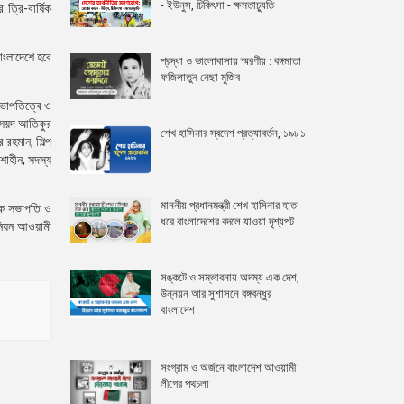
- ইউনুস, চিকিৎসা - ক্ষমতাচ্যুতি
ত্রি-বার্ষিক
াংলাদেশে হবে
শ্রদ্ধা ও ভালোবাসায় স্মরণীয় : বঙ্গমাতা
ফজিলাতুন নেছা মুজিব
সভাপতিত্বে ও
 সৈয়দ আতিকুর
শেখ হাসিনার স্বদেশ প্রত্যাবর্তন, ১৯৮১
 রহমান, শিল্প
শাহীন, সদস্য
মাননীয় প্রধানমন্ত্রী শেখ হাসিনার হাত
েক সভাপতি ও
ধরে বাংলাদেশের বদলে যাওয়া দৃশ্যপট
উনিয়ন আওয়ামী
সঙ্কটে ও সম্ভাবনায় অদম্য এক দেশ,
উন্নয়ন আর সুশাসনে বঙ্গবন্ধুর
বাংলাদেশ
সংগ্রাম ও অর্জনে বাংলাদেশ আওয়ামী
লীগের পথচলা