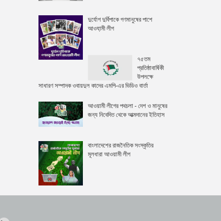
দুর্যোগ দুর্বিপাকে গণমানুষের পাশে
আওযা়মী লীগ
৭৫তম
প্রতিষ্ঠাবার্ষিকী
উপলক্ষে
সাধারণ সম্পাদক ওবায়দুল কাদের এমপি-এর ভিডিও বার্তা
আওয়ামী লীগের পথচলা - দেশ ও মানুষের
জন্য নিবেদিত থেকে আত্মদানের ইতিহাস
বাংলাদেশের রাজনৈতিক সংস্কৃতির
মূলধারা আওয়ামী লীগ