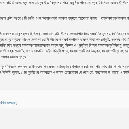
 তারাটিয়া আলহাজ্ব লাল মাহমুদ উচ্চ বিদ্যালয় মাঠে অনুষ্ঠিত পাররামরামপুর ইউনিয়ন আওয়ামী লীগের 
ার চেষ্টা করছে। বিএনপি এখন তত্ত্বাবধায়ক সরকার ইস্যুতে আন্দোলন করছে। তত্ত্বাবধায়ক সরকার ব
াপতি অধ্যাপক আবু বক্কর ছিদ্দিক। জেলা আওয়ামী লীগের সহসভাপতি জিএসএম মিজানুর রহমান মিজানের 
ান্যের মধ্যে বক্তব্য রাখেন জেলা আওয়ামী লীগের সাধারণ সম্পাদক ফারুক আহাম্মেদ চৌধুরী, সহ-সভাপতি
 চাঁন, দপ্তর সম্পাদক আসাদুজ্জামান আকন্দ বাবু, বিজ্ঞান ও প্রযুক্তি বিষয়ক সম্পাদক কৃষিবিদ মুখলেছুর
নাউল হক জ্যোতি, সদস্য রেজাউল করিম চৌধুরী মামুন, সদস্য শাহরিয়ার উজ্জ্বল, সদস্য শাহীনুর রহমান 
ল কালাম আজাদ প্রমুখ।
দ, কৃষি বিষয়ক সম্পাদক ও উপজেলা পরিষদের চেয়ারম্যান সোলায়মান হোসেন, পৌর আওয়ামী লীগের সাব
লম সিদ্দিকী জুয়েল, পৌর যুবলীগের আহ্বায়ক ও ভাইস চেয়ারম্যান দেওয়ান মো. ইমরানসহ উপজেলা ও ই
ার্ষিক সম্মেলন
,