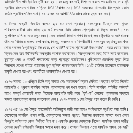
অস্থিতিশীল পরিস্থিতির সৃষ্টি করা হয়। বঙ্গবন্ধু কখনোই বিশ্বাস করতে পারেননি যে, তার সৃষ্ট
স্বাধীন বাংলাদেশে নিজ বাড়িতে তিনি নিরাপদ নন। তিনি বঙ্গভবনে থাকেননি, নিরাপ্তার কোন
কঠোর প্রটোকল নিতেন না। ১৯৭৫ এর ১৫ আগষ্ট নির্মম ভাবে তাকে হত্যা করা হয়।
৯ দিনের মধ্যেই জিয়াউর রহমান হয়ে যান সেনা প্রধান। বঙ্গবন্ধুকে উচ্ছেদ তথা খুনের
পরিকল্পনাকারীরা তার কাছে ২০ মার্চ গেলেও তিনি তাদের গ্রেপ্তার বা নিবৃত করেননি। বরং
সুকৌশলে এগিয়ে যেতে হুকুম দেন। সেনা কর্মকর্তা হিসাবে শপথ নিয়েছিলেন রাষ্ট্রপতি ও সংবিধানকে
জীবনের বিনিময়ে হলেও রক্ষা করার, কিন্তু, করলেন তার বিপরীতটা। বঙ্গবন্ধুর হত্যাকান্ডের খবর
পেয়ে বললেন “প্রেসিডেন্ট ইজ ডেড, সো ওয়াট? ভাইস প্রেসিডেন্ট ইজ দেয়ার”। অতি ভোরে তিনি
ক্লিন সেভ হয়ে ইউনিফর্মড অবস্থায় অপেক্ষা করছিলেন। বিশ্লেষকদের মতে, তিনি সবই জানতেন,
চুড়ান্ত খবর ও পরবর্তী পদক্ষেপের জন্য প্রস্তুত হয়েছিলেন। খুনীদেরকে বৈদেশিক মুদ্রা দিয়ে
নিরাপদে দেশের বাইরে পাঠানোর মূখ্য ভুমিকা পালন করেন তিনি। ১২টি রাষ্ট্রের দুতাবাসে তাদেরকে
চাকুরী দেওয়া হয় এবং পরবর্তীতে পদোন্নতিও দেওয়া হয়।
১৯৭৬ সালের ২৯ এপ্রিল তিনি আবু সাদাত মোঃ সায়েমকে পিস্তল টেকিয়ে পদত্যাগ করিয়ে নিজেই
রাষ্ট্রপতি ও প্রধান সামরিক আইন প্রশাসকের পদ দখল করেন। তিনি সামরিক বাহিনীর কর্মকর্তা
হয়েও সম্পূর্ন বেআইনী ভাবে নিজেকে রাষ্ট্রপতি দাবী করে “হ্যাঁ-না” ভোটের প্রহসনের মাধ্যমে
ক্ষমতা পাকাপোক্ত করার অপকৌশল নেন। ১৯৭৮ সালের ১ সেপ্টেম্বর গঠন করেন বিএনপি।
১৯৭৫ এর ২৬ সেপ্টেম্বর ইনডেমনিটি অর্ডিন্যান্স জারী করা হলেও সংবিধানকে স্থগিত করা হয়নি।
সেক্ষেত্রে সামরিক শাসন জারী, মোস্তাকের ক্ষমতা গ্রহণ, জিয়াউর রহমানের ক্ষমতা দখল কোন
কিছুরই আইনগত কোন ভিত্তি ছিল না। এমনকি খন্দকার মোস্তাক নিজেও সামরিক শাসন জারীর
ঘোষনা দেননি রাষ্ট্রপতি হিসাবে ক্ষমতা দখল করে। তাহলে কিভাবে এলো সামরিক শাসন, কে জারী