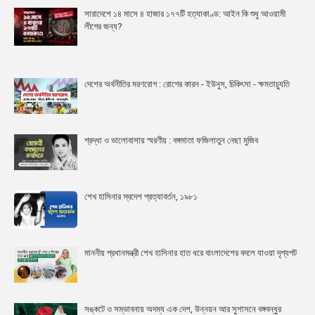
সারাদেশে ১৪ মাসে ৪ হাজার ১৭৭টি হত্যাকাণ্ড: আইন কি শুধু আওয়ামী
লীগের জন্য?
দেশের অর্থনীতির মরণরোগ : রোগের কারন - ইউনুস, চিকিৎসা - ক্ষমতাচ্যুতি
শ্রদ্ধা ও ভালোবাসায় স্মরণীয় : বঙ্গমাতা ফজিলাতুন নেছা মুজিব
শেখ হাসিনার স্বদেশ প্রত্যাবর্তন, ১৯৮১
মাননীয় প্রধানমন্ত্রী শেখ হাসিনার হাত ধরে বাংলাদেশের বদলে যাওয়া দৃশ্যপট
সঙ্কটে ও সম্ভাবনায় অদম্য এক দেশ, উন্নয়ন আর সুশাসনে বঙ্গবন্ধুর