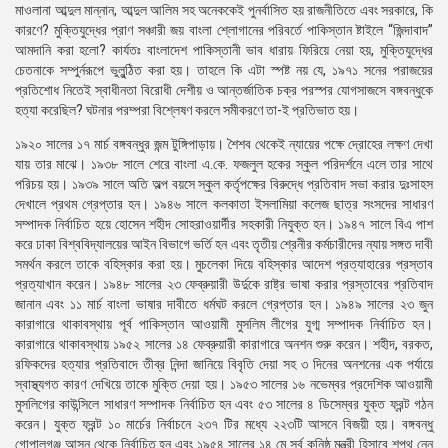
মাওলানা আব্দুল মান্নান, আব্দুল আলিম সহ অনেককেই পুনর্বাসিত হয় রাজনীতিতে এবং সরকারে, কি
কারণে? মুক্তিযুদ্ধের প্রাণ সঞ্চারী জয় বাংলা শ্লোগানের পরিবর্তে পাকিস্তান ষ্টাইলে “জিন্দাবাদ”
আমদানি করা হলো? কার্যতঃ বাংলাদেশ পাকিস্তানী ভাব ধারায় ফিরিয়ে নেয়া হয়, মুক্তিযুদ্ধের
চেতনাকে সম্পুর্নরূপে ভুলুন্ঠিত করা হয়। তাহলে কি এটা স্পষ্ট নয় যে, ১৯৭১ সনের পরাজয়ের
প্রতিশোধ নিতেই স্বাধীনতা বিরোধী দেশীয় ও আন্তর্জাতিক চক্র পরস্পর যোগসাজসে বঙ্গবন্ধুকে
হত্যা করেছিল? ঘটনার পরম্পরা বিশ্লেষণ করলে সমীকরণে তা-ই প্রতিভাত হয়।
১৯২০ সালের ১৭ মার্চ বঙ্গবন্ধুর জন্ম টুঙ্গিপাড়ায়। শৈশব থেকেই ন্যায়ের পক্ষে দ্রোহের লক্ষণ দেখা
যায় তার মাঝে। ১৯৩৮ সালে শেরে বাংলা এ.কে. ফজলুল হকের স্কুল পরিদর্শনে এলে তার সাথে
পরিচয় হয়। ১৯৩৯ সালে অতি অল্প বয়সে স্কুল কর্তৃপক্ষের বিরুদ্ধে প্রতিবাদ সভা করার দুঃসাহস
দেখালে প্রথম গ্রেপ্তার হন। ১৯৪৬ সালে কলকাতা ইসলামিয়া কলেজ ছাত্র সংসদের সাধারণ
সম্পাদক নির্বাচিত হয়ে হোসেন শহীদ সোহরাওয়ার্দীর সহকারী নিযুক্ত হন। ১৯৪৭ সালে বিএ পাশ
করে ঢাকা বিশ্ববিদ্যালয়ের আইন বিভাগে ভর্তি হন এবং তৃতীয় শ্রেনীর কর্মচারীদের ন্যায় সঙ্গত দাবী
সমর্থন করলে তাকে বহিস্কার করা হয়। মুচলেকা দিয়ে বহিস্কার আদেশ প্রত্যাহারের প্রস্তাব
প্রত্যাখান করেন। ১৯৪৮ সালের ২৩ ফেব্রুয়ারী উর্দুকে রাষ্ট্র ভাষা করার প্রস্তাবের প্রতিবাদ
জানান এবং ১১ মার্চ বাংলা ভাষার দাবীতে ধর্মঘট করলে গ্রেপ্তার হন। ১৯৪৯ সালের ২৩ জুন
কারাগারে থাকাবস্থায় পূর্ব পাকিস্তান আওয়ামী মুসলিম লীগের যুগ্ম সম্পাদক নির্বাচিত হন।
কারাগারে থাকাবস্থায় ১৯৫২ সালের ১৪ ফেব্রুয়ারী কারাগারে অনশন শুরু করেন। শহীদ, বরকত,
রফিকদের হত্যার প্রতিবাদে তীব্র নিন্দা জানিয়ে বিবৃতি দেয়া সহ ৩ দিনের অনশনের এক পর্যায়ে
স্বাস্থ্যগত কারণ দেখিয়ে তাকে মুক্তি দেয়া হয়। ১৯৫৩ সালের ১৬ নভেম্বর প্রদেশিক আওয়ামী
মুসলিগের কাউন্সিলে সাধারণ সম্পাদক নির্বাচিত হন এবং ৫৩ সালের ৪ ডিসেম্বর যুক্ত ফ্রন্ট গঠন
করেন। যুক্ত ফ্রন্ট ১০ মার্চের নির্বাচনে ২৩৭ টির মধ্যে ২২৩টি আসনে বিজয়ী হয়। বঙ্গবন্ধু
গোপালগঞ্জ আসন থেকে নির্বাচিত হন এবং ১৯৫৪ সালের ১৪ মে সর্ব কনিষ্ঠ মন্ত্রী হিসাবে শপথ নেন