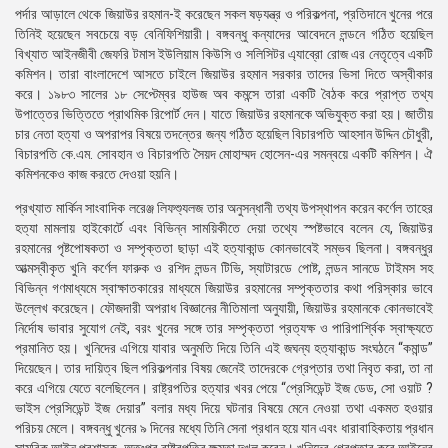
পর্দার আড়ালে থেকে জিয়াউর রহমান-ই করেছেন সকল ষড়যন্ত্র ও পরিকল্পনা, প্রতিদানে খুনের পরে
তিনিই হয়েছেন সবচেয়ে বড় বেনিফিশিয়ারী। বঙ্গবন্ধু কন্যাদের আবেদনে লন্ডনে গঠিত হয়েছিল
বিখ্যাত আইনজীবী জেফরি টমাস ইউলিয়াম কিউসি ও সলিসিটর এ্যাব্রো রোজ এর নেতৃত্বে একটি
কমিশন। তারা বাংলাদেশে আসতে চাইলে জিয়াউর রহমান সরকার তাদের ভিসা দিতে অস্বীকার
করে। ১৯৮৩ সালের ১৮ সেপ্টেম্বর হাউজ অব কমন্সে তারা একটি বৈঠক করে প্রাপ্ত তথ্য
উপাত্তের ভিত্তিতে প্রাথমিক রিপোর্ট দেন। যাতে জিয়াউর রহমানকে অভিযুক্ত করা হয়। জাতীয়
চার নেতা হত্যা ও অপরাপর বিষয়ে তদন্তের জন্য গঠিত হয়েছিল বিচারপতি আহসান উদ্দিন চৌধুরী,
বিচারপতি কে.এম. সোবহান ও বিচারপতি সৈয়দ মোহাম্মদ হোসেন-এর সমন্বয়ে একটি কমিশন। ঐ
কমিশনকেও কাজ করতে দেওয়া হয়নি।
প্রখ্যাত মার্কিন সাংবাদিক লরেঞ্জ লিফশ্যুলজ তার অনুসন্ধানী তথ্য উপস্থাপন করেন কর্ণেল তাহের
হত্যা মামলায় হাইকোর্টে এবং বিভিন্ন সাময়িকীতে দেয়া তথ্যে স্পষ্টভাবে বলেন যে, জিয়াউর
রহমানের পৃষ্টপোষকতা ও সম্পৃক্ততা ছাড়া এই হত্যাকান্ড কোনভাবেই সম্ভব ছিলনা। বঙ্গবন্ধুর
আত্মস্বীকৃত খুনি কর্ণেল ফারুক ও রশিদ লন্ডন টিভি, স্যাটারডে পোষ্ট, লন্ডন সানডে টাইমস সহ
বিভিন্ন গণমাধ্যমে স্বাক্ষাতকারের মাধ্যমে জিয়াউর রহমানের সম্পৃক্ততার কথা পরিস্কার ভাবে
উল্লেখ করেছেন। ফৌজদারী অপরাধ বিজ্ঞানের নীতিমালা অনুযায়ী, জিয়াউর রহমানকে কোনভাবেই
নির্দোষ ভাবার সুযোগ নেই, বরং খুনের সঙ্গে তার সম্পৃক্ততা প্রত্যক্ষ ও পারিপার্শ্বিক স্বাক্ষ্যতে
প্রমানিত হয়। খুনিদের এগিয়ে যাবার অনুমতি দিয়ে তিনি এই জঘন্য হত্যাকান্ড সংঘঠনে “কমান্ড”
দিয়েছেন। তার দায়িত্ব ছিল পরিকল্পনার বিষয় জেনেই তাদেরকে গ্রেপ্তার তথা নিবৃত করা, তা না
করে এগিয়ে যেতে বলেছিলেন। রাষ্ট্রপতির হত্যার খবর পেয়ে “প্রেসিডেন্ট ইজ ডেড, সো ওয়াট ?
ভাইস প্রেসিডেন্ট ইজ দেয়ার” বলার মধ্য দিয়ে ঘটনার বিষয়ে মেনে নেওয়া তথা একমত হওয়ার
পরিচয় মেলে। বঙ্গবন্ধু খুনের ৯ দিনের মধ্যে তিনি সেনা প্রধান হয়ে যান এবং ধারাবাহিকতায় প্রধান