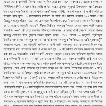
ঘোষনা দেন। আওয়ামী লীগকে নৌকা প্রতিক দেয়া হয়। ১৯৭০ সালের ২৮ অক্টোবর বেতার ও
টেলিভিশনে নির্বাচনে ভাষণ দিয়ে গোটা জাতির সামনে মুক্তির ম্যান্ডেট উপস্থাপন করে বৈষম্যের
চিত্র তুলে ধরে “সোনার বাংলা শ্মশান কেন” নামের পোষ্টার প্রকাশ করেন, যা বাঙ্গালী জাতিকে
জাগ্রত করে তুলে। ৭ ডিসেম্বরের নির্বাচনে আওয়ামী লীগ জাতীয় পরিষদে ১৬৭ আসন পেয়ে
নিরঙ্কুশ সংখ্যাগরিষ্টতা অর্জন করে এবং প্রদেশিক পরিষদে ২৯৮টি আসন লাভ করে ১৭ ডিসেম্বর।
১৯৭১ সনের ৩ জানুয়ারী আওয়ামী লীগের নির্বাচিত সদস্যরা “আমার সোনার বাংলা আমি তোমায়
ভালবাসি------” গান গেয়ে ৬ দফার ভিত্তিতে শাসনতন্ত্র প্রণয়নের শপথ নেন এবং জয় বাংলা-জয়
বঙ্গবন্ধু শ্লোগান দিয়ে মুক্তির সংকল্প ব্যক্ত করেন। ১৯৭১ সালের ১০ জানুয়ারী প্রেসিডেন্ট
ইয়াহিয়া খান ঢাকায় বঙ্গবন্ধুর সাথে ৩ দফা বৈঠক করে বঙ্গবন্ধুকে “পাকিস্তানের ভাবি প্রধানমন্ত্রী”
সম্বোধন করেন। ২৭ জানুয়ারী জুলফিকার আলী ভুট্টো বঙ্গবন্ধুর সাথে কয়েকদফা বৈঠক করে
অযৌক্তিক দাবী উত্থাপন করায় ঐ বৈঠক ব্যর্থ হয়। ৩ মার্চ জাতীয় পরিষদের অধিবেশন আহবান
করা হয় ১৩ ফেব্রুয়ারীর একটি সরকারী ঘোষনার মাধ্যমে। হঠাৎ করে অধিবেশন স্থগিত ঘোষনা
করে পাকিস্তানী সরকার। ২ মার্চ ঢাকায় হরতাল পালিত হয়। সরকার কারফিউ জারী করে এবং
গুলিতে ৩ নিহত ও ৬০ জন আহত হয়। অসিম দুরদর্শী শেখ মুজিব বুঝতে পেরেছিলেন পাকিস্তানীদের
কুমতলব। তাই গোটা জাতিকে স্বাধীনতার লক্ষ্যে ঝাপিয়ে পড়তে ঐতিহাসিক ভাষন দেন ৭ মার্চ।
ইয়াহিয়া খান ১৬ মার্চ বিস্ফোরণমুখী বাংলাদেশে এসে বঙ্গবন্ধুকে বৈঠকে ডাকেন। কালো পতাকা নিয়ে
বৈঠকে যান তিনি। ২৩ মার্চ কেন্দ্রীয় ছাত্র সংগ্রাম পরিষদ বাংলাদেশের জাতীয় পতাকা উত্তোলন
করে। সব-ই ছিল বঙ্গবন্ধু সুপরিকল্পিত সিদ্ধান্ত। ২৫ মার্চ বর্বোরোচিত গণ হত্যা শুরু করে
পাকিস্তানী জান্তা। ২৬ মার্চ আনুষ্ঠানিক ভাবে স্বাধীনতার ঘোষনা দেন। তাকে গ্রেপ্তার করে নিয়ে
যাওয়া হয় পাকিস্তানে, দেয়া হয় মৃত্যুদন্ড। এদিকে ১৭ এপ্রিল স্বাধীন বাংলাদেশের মন্ত্রী পরিষদ
গঠন এবং বঙ্গবন্ধুকে করা হয় রাষ্ট্রপতি। ৩০ লক্ষ শহীদের রক্তের বিনিময়ে অর্জিত হয় স্বাধীনতা।
উল্লেখ্য ১১ নভেম্বর ইয়াহিয়া ও ভুট্টো কারাগারে দেখা করতে এলে বঙ্গবন্ধু করমর্দনের হাত ফিরিয়ে