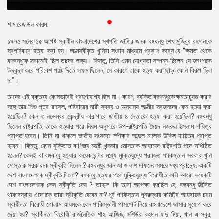
প্রেস
রিলিজ
শ ম রেজাউল করিম:
১৯৭৫ সনের ১৫ আগষ্ট স্বাধীন বাংলাদেশের স্থপতি জাতির জনক বঙ্গবন্ধু শেখ মুজিবুর রহমানকে
প্রকাশনা
স্বপরিবারে হত্যা করা হয়। আত্মস্বীকৃত খুনিরা সংবাদ মাধ্যমে প্রকাশ করেন যে “ক্ষমতা থেকে
বঙ্গবন্ধুকে সরানোই ছিল তাদের লক্ষ্য। কিন্তু, তিনি এমন যোগ্যতা সম্পন্ন ছিলেন যে জনগণকে
গ্যালারি
উদ্বুদ্ধ করে পরিবেশ পাল্টে দিতে সক্ষম ছিলেন, সে কারণে তাকে হত্যা করা ছাড়া কোন বিকল্প ছিল
না”।
বিএনপি-
জামায়াত
তাদের এই বক্তব্য কোনভাবেই গ্রহণযোগ্য ছিল না। কারণ, ব্যক্তি বঙ্গবন্ধুকে ক্ষমতাচ্যুত করার
সহিংসতা
সঙ্গে তার শিশু পুত্র রাসেল, পরিবারের নারী সদস্য ও অন্যান্য আত্মীয় স্বজনদের কেন হত্যা করা
হয়েছিল? কেন ৩ নভেম্বর কেন্দ্রীয় কারাগারে জাতীয় ৪ নেতাকে হত্যা করা হয়েছিল? বঙ্গবন্ধু
সংগঠন
ছিলেন রাষ্ট্রপতি, তাকে হত্যার পরে নিয়ম অনুসারে উপ-রাষ্ট্রপতি সৈয়দ নজরুল ইসলাম দায়িত্ব
প্রাপ্ত হবেন। তিনি না থাকলে জাতীয় সংসদের স্পীকার আব্দুল মালেক উকিল দায়িত্ব প্রাপ্ত
নির্বাচনী
হবেন। কিন্তু, কোন যুক্তিতে বাণিজ্য মন্ত্রী খন্দকার মোস্তাক আহম্মেদ রাষ্ট্রপতি পদে অধিষ্ঠিত
ইশতেহার
হলেন? কেনই বা বঙ্গবন্ধু হত্যার কয়েক ঘন্টার মধ্যে মুক্তিযুদ্ধে পরাজিত পাকিস্তান সরকার খুনি
মোস্তাক সরকারকে স্বীকৃতি দিলেন ? বঙ্গবন্ধুর জানাজা ও লাশ দাফনের সময়ে মধ্য প্রাচ্যের একটি
দেশ বাংলাদেশকে স্বীকৃতি দিলো? বঙ্গবন্ধু হত্যার পরে মুক্তিযুদ্ধে বিরোধীতাকারী আরো কয়েকটি
দেশ বাংলাদেশকে কেন স্বীকৃতি দেয় ? তাহলে কি তারা অপেক্ষা করছিল যে, বঙ্গবন্ধু জীবিত
থাকাবস্থায় এদেশকে তারা স্বীকৃতি দেবেন না? পূর্ব পাকিস্তান পুনরুদ্ধার কমিটির আহবায়ক চরম
স্বাধীনতা বিরোধী গোলাম আযমকে কেন পাকিস্তানী পাসপোর্ট নিয়ে বাংলাদেশে আসার সুযোগ করে
দেয়া হয়? স্বাধীনতা বিরোধী রাজনৈতিক শাহ আজিজ, মশিউর রহমান যাদু মিয়া, খান এ সবুর,