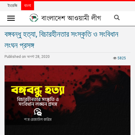
ইংরেজি
বাংলা
বঙ্গবন্ধু হত্যা, বিচারহীনতার সংস্কৃতি ও সংবিধান
খবর
লংঘন প্রসঙ্গ
দলের
খবর
Published on আগস্ট 28, 2020
5825
বিশেষ
নিবন্ধ
বিশেষ
প্রতিবেদন
মতামত
উন্নয়নের
বাংলাদেশ
নিউজলেটার