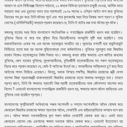
সামরিক আইন প্রশাসক, অতঃপর রাষ্ট্রপতির ক্ষমতা দখল করেন। খুনিদের গ্রেপ্তার করে আইনের
আমলে না এসে নির্বিঘেœ বিদেশে পাঠানো, ১২ জনকে বিভিন্ন দুতাবাসে চাকুরী দেওয়া, আর্থিক ভাবে
সহায়তা করা এবং চুড়ান্ত ভাবে তার স্বাক্ষরেই ১৯৭৯ সালের ৯ এপ্রিল আইন পাশ করে খুনিদের
বিচারের পথ বন্দ করে তিনি ঘটনার পূর্বে এবং পরে কৃতকর্মের মধ্য দিয়ে নিজের অংশ গ্রহণ ও সুবিধা
ভোগের (বেনিফিশিয়ারী) মাধ্যমে প্রমান করেছেন যে, তিনি-ই নাটের গুরু তথা ঘটনার মূল ঘটক।
বঙ্গবন্ধু হত্যার মধ্য দিয়ে বাংলাদেশে সাংবিধানিক ও গণতান্ত্রিক রাজনীতি ধ্বংস করা হয়েছিল।
খুনিদের বিচার না করে দায় মুক্তি দিয়ে বিচারহীনতার সংস্কৃতি সৃষ্টি করা হয়েছিল। তার
ধারাবাহিকতায় একের পর এক অনেক হত্যাকান্ড সংঘঠিত হয়। সন্দেহের বশবর্তী হয়ে ক্যান্টনমেন্টে
নির্বিচারে হত্যা করা হয় অনেক মুক্তিযোদ্ধা সেনা কর্মকর্তাদের। খুনিদের পুরস্কৃত করা জিয়াউর
রহমান নিজেও হত্যাকান্ডের নির্মম শিকার হন। বঙ্গবন্ধু কন্যা রাষ্ট্র ক্ষমতায় এসে জাতির জনকের
খুনিদের, জেল হত্যার খুনিদের, যুদ্ধাপরাধীদের, বুদ্ধিজীবী হত্যাকারীদের সহ সকল হত্যাকান্ডের
বিচার করে প্রমান করেছেন যে, কেউ-ই আইনের উর্দ্ধে নয়। অপরাধীদের দাম্ভিকতা চূর্ণ করে দিয়ে
আইনের শাসন ফিরিয়ে এনেছেন। কিন্তু, অবাক বিস্ময়ে লক্ষণীয়, জিয়াউর রহমানের স্ত্রী বেগম
খালেদা জিয়া প্রধানমন্ত্রী থাকাবস্থায়ই জিয়াউর রহমানের হত্যা মামলার অপমৃত্যু হলা। তাহলে
প্রশ্ন জাগে, তিনি কি ক্ষমতার স্বার্থেই নিজ স্বামী হত্যাকারীদের সঙ্গে কৌশলগত আপোষ করে
নিলেন ? এভাবেই বাংলাদেশের গণতান্ত্রিক রাজনীতি ধ্বংস হয়, ক্ষমতায় আসে অবৈধ ব্যক্তিরা এবং
খুনিদের দেয়া হয়েছিল প্রশ্রয়।
বাংলাদেশের সুপ্রীমকোর্ট সংবিধানের পঞ্চম সংশোধনী ও সপ্তম সংশোধনীকে অবৈধ ঘোষনা করে
জেনারেল জিয়াউর রহমানের ক্ষমতা গ্রহণকে অবৈধ, বেআইনী এবং রাষ্ট্রদ্রোহিতার অপরাধ বলে রায়
দেন। অবৈধ ক্ষমতা দখলকারীদের কৃত সকল কর্মকে বেআইনী ঘোষনা করা হয়। একই ভাবে
জেনারেল হোসেন মোঃ এরশাদের ক্ষমতা দখলকে অবৈধ ঘোষনা করে। এভাবেই উত্তোরণ হয়