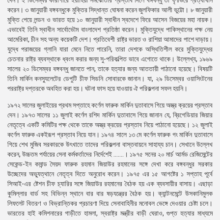
দেন। ২ ডিসেম্বর কারাগারে ইয়াহিয়া সমঝোতার প্রস্তাব দিলে বঙ্গবন্ধু তা ঘৃণাভরে প্রত্যাখান
করেন। ৩ জানুয়ারী বঙ্গবন্ধুকে মুক্তির সিদ্ধান্ত ঘোষনা করেন জুলফিকার আলী ভুট্টো। ৮ জানুয়ারী
মুক্তি পেয়ে লন্ডন ও ভারত হয়ে ১০ জানুয়ারী স্বাধীন স্বদেশে ফিরে আসেন বিজয়ের মহা নায়ক।
এভাবেই তিনি স্বাধীন সার্বোভৌম বাংলাদেশ প্রতিষ্ঠা করেন। মুক্তিযুদ্ধে পাকিস্থানের পক্ষ নেয়
আমেরিকা, চীন সহ অন্য কয়েকটি দেশ। প্রতিবেশী রাষ্ট্র ভারত ও রাশিয়া আমাদের পাশে দাড়ায়।
যুদ্ধে পরাজয়ের গ্লানি যারা মেনে নিতে পারেনি, তারা দেশকে অস্থিতিশীল করে মুক্তিযুদ্ধের
চেতনার রাষ্ট্র ব্যবস্থাকে ধ্বংস করার জন্য সু-পরিকল্পিত ভাবে এগোতে থাকে। উল্লেখ্য, ১৯৬৯
সালের ২০ ডিসেম্বর বঙ্গবন্ধু জানতে পান, তাকে হত্যার জন্য আততায়ী পাঠানো হয়েছে। বিষয়টি
তিনি মার্কিন কনস্যুলেটের ডেপুটি চীফ সিডনি সোবারকে জানান। যা, ২৯ ডিসেম্বর ওয়াসিংটনের
পররাষ্ট্র দপ্তরকে অবহিত করা হয়। ঘটনা ফাস হয়ে যাওয়ায় ঐ পরিকল্পনা সফল হয়নি।
১৯৭২ সালের জুলাইয়ের প্রথম সপ্তাহে কর্ণেল ফারুক মার্কিন দুতাবাসে গিয়ে অস্ত্র ক্রয়ের প্রস্তাব
দেন। ১৯৭৩ সালের ১১ জুলাই কর্ণেল রশিদ মার্কিন দুতাবাসে গিয়ে জানান যে, ব্রিগেডিয়ার জিয়ার
নেতৃত্বে একটি কমিটির পক্ষ থেকে তাকে অস্ত্র ক্রয়ের প্রস্তাব নিয়ে পাঠানো হয়েছে। ১২ জুলাই
কর্ণেল ফারুক একইরূপ প্রস্তাব নিয়ে যান। ১৯৭৪ সালে ১৩ মে কর্ণেল ফারুক গং মার্কিন দুতাবাসে
গিয়ে শেখ মুজিব সরকারকে উৎখাতে তাদের পরিকল্পনা বাস্তবায়নে সাহায্য চান। সেখানে উল্লেখ
করেন, উচ্চতম পর্যায়ের সেনা কর্মকর্তাদের নির্দেশেই .......। ১৯৭৫ সনের ২০ মার্চ আর্মড রেজিমেন্টের
সেকেন্ড-ইন কমান্ড সৈয়দ ফারুক রহমান জিয়াউর রহমানের সঙ্গে দেখা করে বঙ্গবন্ধুর সরকার
উচ্ছেদের অভ্যুত্থানে নেতৃত্ব দিতে অনুরোধ করেন। ১৯৭৫ এর ১৫ আগষ্টের ১ সপ্তাহ পূর্বে
সিআই-এর ষ্টেশন চীফ চ্যারির সঙ্গে জিয়াউর রহমানের বৈঠক হয় এক ব্যবসায়ীর বাসায়। এছাড়া
কুমিল্লার বার্ড সহ বিভিন্ন স্থানে বার বার ষড়যন্ত্রের বৈঠক হয়। ক্যান্টনমেন্টে উসকানিমুলক
লিফলেট বিতরণ ও বিভ্রান্তিকর প্রচারণা দিয়ে সেনাবাহিনীর মনোবল ভেঙ্গে দেওয়ার চেষ্টা চলে।
ভারতের হাই কমিশনারের গাড়ীতে হামলা, স্বরাষ্ট্র মন্ত্রীর বাড়ী ঘেরাও, গুপ্ত হত্যার মাধ্যমে