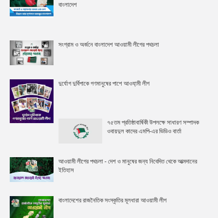
বাংলাদেশ
সংগ্রাম ও অর্জনে বাংলাদেশ আওয়ামী লীগের পথচলা
দুর্যোগ দুর্বিপাকে গণমানুষের পাশে আওযা়মী লীগ
৭৫তম প্রতিষ্ঠাবার্ষিকী উপলক্ষে সাধারণ সম্পাদক
ওবায়দুল কাদের এমপি-এর ভিডিও বার্তা
আওয়ামী লীগের পথচলা - দেশ ও মানুষের জন্য নিবেদিত থেকে আত্মদানের
ইতিহাস
বাংলাদেশের রাজনৈতিক সংস্কৃতির মূলধারা আওয়ামী লীগ