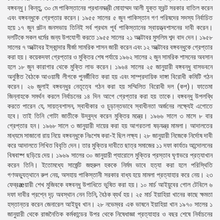
বঙ্গবন্ধু। কিন্তু, ৩০ মে পাকিস্তানের প্রধানমন্ত্রী মোহাম্মদ আলী যুক্ত ফ্রন্ট সরকার বাতিল করেন
এবং বঙ্গবন্ধুকে গ্রেপ্তার করেন। ১৯৫৫ সালের ৫ জুন পাকিস্তান গণ পরিষদের সদস্য নির্বাচিত
হয়ে ১৭ জুন পল্টন জনসভায় তিনিই সর্ব প্রথম পূর্ব পাকিস্তানের স্বায়ত্ত্বশাসনের দাবী করেন।
দলটিকে সকল ধর্মের জন্য উপযোগী করতে ১৯৫৫ সালের ২১ অক্টোবর মুসলিম শব্দ বাদ দেন। ১৯৫৮
সালের ৭ অক্টোবর ইস্কান্দার মীর্জা সামরিক শাসন জারী করেন এবং ১২ অক্টোবর বঙ্গবন্ধুকে গ্রেপ্তার
করা হয়। কয়েকদফা গ্রেপ্তার ও মুক্তির শেষ পর্যায়ে ১৯৬২ সালের ২ জুন সামরিক শাসনের অবসান
হলে ১৮ জুন কারাগার থেকে মুক্তি লাভ করেন। ১৯৬৪ সালের ২৫ জানুয়ারী বঙ্গবন্ধু বাসভবনে
অনুষ্ঠিত বৈঠকে আওয়ামী লীগকে পুনর্জীবিত করা হয় এবং সাম্প্রদায়িক দাঙ্গা বিরোধী কমিটি গঠন
করেন। ২৬ জুলাই বঙ্গবন্ধুর নেতৃত্বে গঠন করা হয় সম্মিলিত বিরোধী দল (কপ)। ফাতেমা
জিন্নাহকে সমর্থন করলে নির্বাচনের ১৪ দিন আগে গ্রেপ্তার করা হয় তাকে। বঙ্গবন্ধু উপলব্ধি
করতে পারেন যে, সায়ত্বশাসন, স্বাধীকার ও চুড়ান্তভাবে স্বাধীনতা অর্জনের লক্ষ্যেই এগোতে
হবে। তাই তিনি গোটা জাতীকে উদ্বুদ্ধ করেন মুক্তির মন্ত্রে। ১৯৬৬ সালে ৩ মাসে ৮ বার
গ্রেপ্তার হন। ১৯৬৮ সালে ৩ জানুয়ারী দায়ের করা হয় আগরতলা ষড়যন্ত্র মামলা। আদালতের
মাধ্যমে সাজানো রায় নিয়ে বঙ্গবন্ধুকে নিঃশেষ করা-ই ছিল লক্ষ্য। ২৮ জানুয়ারী নিজেকে নির্দোষ দাবী
করে আদালতে লিখিত বিবৃতি দেন। তার মুক্তির দাবীতে ছাত্র সমাজের ১১ দফা কার্যতঃ আন্দোলনের
বিষবাষ্প ছড়িয়ে দেয়। ১৯৬৯ সালের ৩০ জানুয়ারী প্যারোলে মুক্তির প্রস্তাব ঘৃণাভরে প্রত্যাখান
করেন তিনি। ইতোমধ্যে সার্জেন্ট জহুরুল হককে নির্মম ভাবে হত্যা করা হলে পরিস্থিতি
গণঅভ্যুত্থানে রুপ নেয়, অসহায় পাকিস্তানী সরকার বাধ্য হয়ে মামলা প্রত্যাহার করে নেয়। ২৩
ফেব্রæয়ারী শেখ মুজিবকে বঙ্গবন্ধু উপাধিতে ভুষিত করা হয়। ১০ মার্চ আইয়ুবের গোল টেবিলে ৬
দফা দাবীর প্রশ্নে দৃঢ় অবস্থান নেন তিনি, বৈঠক ব্যর্থ হয়। ২৫ মার্চ ইয়াহিয়া খানের কাছে ক্ষমতা
হস্তান্তর করেন জেনারেল আইয়ুব খান। ২৮ নভেম্বর এক ভাষনে ইয়াহিয়া খান ১৯৭০ সালের ১
জানুয়ারী থেকে রাজনৈতিক কর্মকান্ডের উপর থেকে নিষেধাজ্ঞা প্রত্যাহার ও বছর শেষে নির্বাচনের