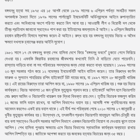
করল?
বঙ্গবন্ধু হত্যা সহ ১৯৭৫ এর ১৫ আগষ্ট থেকে ১৯৭৯ সালের ৬ এপ্রিল পর্যন্ত সংঘঠিত সকল
অপকর্মকে বৈধতা দিতে ১৯৭৯ সালের পার্লামেন্টে ইমডেমনিটি অর্ডিন্যান্সকে আইনে রুপান্তরিত
করতে এবং সংবিধানের অংশে পরিণত করতে বিল আনা হয়। আওয়ামী লীগ ও বিরোধী দল থেকে
তীব্র প্রতিবাদ জানানো স্বত্বেও পাশ করা হয় ইতিহাসের জঘন্যতম ঐ আইন। ৯ এপ্রিল জিয়াউর
রহমান রাষ্ট্রপতি হিসাবে স্বাক্ষর করেন ঐ আইনে। রুদ্ধ হয়ে হয় বঙ্গবন্ধু হত্যার বিচার ও অবৈধ
ক্ষমতা দখলকে চ্যালেঞ্জ করার আইনি সুযোগ।
১৯৮১ সালে ১৭ মে বঙ্গবন্ধু কন্যা শেখ হাসিনা দেশে ফিরে “বঙ্গবন্ধু ভবনে” ঢুকতে গেলে ফিরিয়ে
দেওয়া হয়। এমনকি জিয়াউর রহমানের জীবদ্দশায় কখনোই তিনি ঐ বাড়িতে যেতে পারেননি।
রাস্তায় দাড়িয়ে বাবা মা সহ পরিবারের সদস্যদের জন্য দোয়া করতে বাধ্য হয়েছেন। ১৯৯৬ সালের
২৩ জুন সরকার গঠন করে ১২ নভেম্বর ইনডেমনিটি আইন বাতিল করেন। তার বিরুদ্ধে কর্ণেল
ফারুক ও সুলতান শাহরিয়ার রশিদ হাইকোর্টে রিট দায়ের করে, যা ১৯৯৭ সালে ২৮ জানুয়ারী খারিজ
হয়। এই রায়ের বিরুদ্ধে তারা আপিল করে যা, ১৯৯৮ সালের ১৯ এপ্রিল খারিজ হয়। শুরু হয় বিচার
কার্যক্রম। বিচার আদালত ১৫ জন খুনিকে মৃত্যুদন্ড প্রদান করে। হাইকোর্টে আপিল হলে বিচারপতি
মোঃ রুহুল আমিন ও বিচারপতি খায়রুল হক দ্বিধা বিভক্ত রায় দেন। তৃতীয় বিচারক ফজলুল করিম
১২ জনের ফাসি বহাল রাখেন, যা আপিল বিভাগেও বহাল হয়। আসামী পক্ষ পুনর্বিবেচনার জন্য
আবেদন করলেও একই রায় বহাল থাকে। এই দীর্ঘ পথ পরিক্রমা শেষে ২০১০ সালের ২৭ জানুয়ারী ৫
খুনীর মৃত্যুদন্ড কার্যকর হয়। উল্লেখ্য যে, তৎকালীন প্রধান বিচারপতি মাহমুদুল আমিন চৌধুরী বার
বার বলা স্বত্বেও বিএনপি সরকার আপিল বিভাগে একজন বিচারপতি নিয়োগ না দেওয়ায় ঝুলে তাকে
আপিল। শেখ হাসিনা পুনরায় ক্ষমতায় এসে বিচার বিভাগের স্বাভাবিক কার্যক্রম অব্যাহত রাখায়
আপিল নিষ্পত্তি হয়। জাতিকে অপেক্ষা করতে হয় জনকের হত্যার বিচারের জন্য ৩৫ বছর।