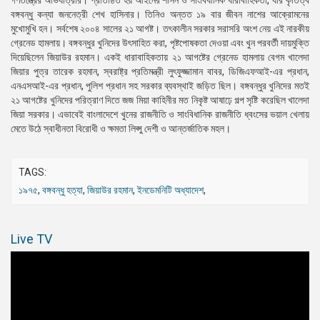
গণতন্ত্রের অভিযাত্রার। প্রতিষ্ঠিত হয় আইনের শাসন ও সাংবিধানিক ধারাবাহিকতা, যার কৃতিত্ব
বঙ্গবন্ধু কন্যা জননেত্রী শেখ হাসিনার। তিনিও অন্তত ১৯ বার জীবন নাশের আক্রোমনের
মুখোমুখি হন। সর্বশেষ ২০০৪ সালের ২১ আগষ্ট। তৎকালীন সরকার সরাসরি অংশ নেয় এই নারকীয়
গ্রেনেড হামলায়। বঙ্গবন্ধুর খুনিদের উৎসাহিত করা, পৃষ্টপোষকতা দেওয়া এবং খুন পরবর্তী দায়মুক্তি
দিয়েছিলেন জিয়াউর রহমান। একই ধারাবাহিকতায় ২১ আগষ্টের গ্রেনেড হামলায় বেগম খালেদা
জিয়ার পুত্র তারেক রহমান, স্বরাষ্ট্র প্রতিমন্ত্রী লুৎফুজ্জামান বাবর, ডিজিএফআই-এর প্রধান,
এনএসআই-এর প্রধান, পুলিশ প্রধান সহ সরকার ব্যবস্থাই জড়িত ছিল। বঙ্গবন্ধুর খুনিদের মতই
২১ আগষ্টের খুনিদের পরিত্রাণ দিতে জজ মিয়া কাহিনীর মত নিকৃষ্ট আষাঢ়ে গল্প সৃষ্টি করেছিল খালেদা
জিয়া সরকার। এভাবেই বাংলাদেশে খুনের রাজনীতি ও সাংবিধানিক রাজনীতি ধ্বংসের ভয়াল খেলায়
মেতে উঠে স্বাধীনতা বিরোধী ও ক্ষমতা লিপ্সু দেশী ও আন্তর্জাতিক মহল।
TAGS:
১৯৭৫
,
বঙ্গবন্ধু হত্যা
,
জিয়াউর রহমান
,
ইনডেমনিটি অধ্যাদেশ
,
Live TV